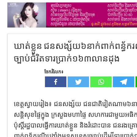
ឃាត់ខ្លួន ជនសង្ស័យ៦នាក់ពាក់ពន្ធ័ក
ច្បាប់ជំរិតទារប្រាក់១៦៣លានដុង
ចែករំលែក៖
ខេត្តស្វាយរៀង៖ ជនសង្ស័យ ជនជាតិវៀតណាម៦នាក់
សន្តិសុខផ្ទៃក្នុង ក្រសួងមហាផ្ទៃ សហការជាមួយអធិ
ប៉ុស្តិ៍រដ្ឋបាលធ្វើការឃាត់ខ្លួន និងរំដោះបាន ជន
ពាក់ពន្ធ័ករណីបង្ខាំងមនុស្សខុសច្បាប់ដើម្បីទារប្