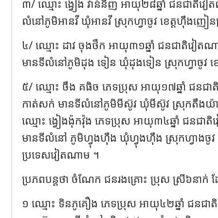
៣/ ឈ្មោះ ង្វៀង វ៉ាន់និញ អាយុ២៨ឆ្នាំ ជនជាតិវៀ
លំនៅភូមិអានវី ឃុំអានវី ស្រុកហ្វាចូវ ខេត្តហ៊ឹ
៤/ ឈ្មោះ ដាវ ចុងថឹក អាយុ៣១ឆ្នាំ ជនជាតិវៀតណ
មានទីលំនៅភូមិដុង ទៀន ឃុំដុងទៀន ស្រុកហ្វាចូវ 
៥/ ឈ្មោះ ចឹង គធិច ភេទប្រុស អាយុ១៧ឆ្នាំ ជនជ
កាត់សក់ មានទីលំនៅភូមិមីស៊ូវ ឃុំមីស៊ូវ ស្រុកតឹងយ
ឈ្មោះ ង្វៀងង៉ុកវ៉ុង ភេទប្រុស អាយុ៣៤ឆ្នាំ ជនជ
មានទីលំនៅ ភូមិហ្វុងហ៊ឹង ឃុំហ្វុងហ៊ឹង ស្រុកហ្វាងចូ
ប្រទេសវៀតណាម ។
ប្រភពបន្តថា ចំណែក ជនរងគ្រោះ ប្រុស ស្រី៦នាក់ 
១ ឈ្មោះ ទិនភូគឿង ភេទប្រុស អាយុ៤២ឆ្នាំ ជនជាត