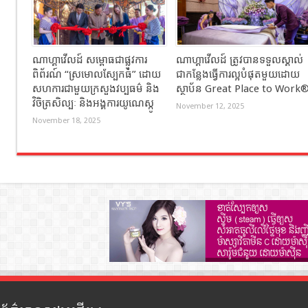
ណាហ្គាវើលដ៍ សម្ពោធជាផ្លូវការ
ណាហ្គាវើលដ៍ ត្រូវបានទទួលស្គាល់
ពិព័រណ៍ “ស្រមោលស្បែកធំ” ដោយ
ជាកន្លែងធ្វើការល្អបំផុតមួយដោយ
សហការជាមួយក្រសួងវប្បធម៌ និង
ស្ថាប័ន Great Place to Work
វិចិត្រសិល្បៈ និងអង្គការយូណេស្កូ
November 12, 2025
November 18, 2025