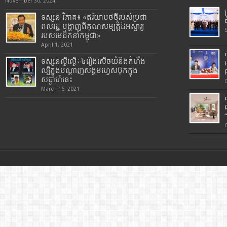
November 30, 2024
ទស្សនៈវិភាគ៖ «ឥរិយាបថថ្មីរបស់ប្រជា
ពលរដ្ឋ បង្ហាញពីគុណសម្បត្តិដ៏អស្ចារ្យ
របស់មេដឹកនាំកម្ពុជា»
April 1, 2021
ទស្សនល្ងីល្ងើ÷៤រឿងសើចយំនិងកំហឹង
ល្បីក្នុងបណ្តាញសង្គមហ្វេសប៊ុកក្នុង
សប្តាហ៍នេះ
March 16, 2021