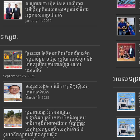
សម្តេចតេជោ ហ៊ុន សែន អញ្ជើញជួ
បទីប្រឹក្សាពិសេសរបស់អគ្គលេខាធិការ
អង្គការសហប្រជាជាតិ
January 11, 2020
ទស្សនៈ
ថ្ងៃនេះជា ថ្ងៃទី៥៨ហើយ ដែលវីរកងទ័ព
កម្ពុជាចំនួន ១៨រូប ត្រូវបានចាប់ខ្លួន និង
ដាក់ឱ្យស្ថិតក្រោមការឃុំគ្រងរបស់
យោធាថៃ
September 25, 2025
អចលនទ្រព
ទស្សនៈសង្គម ៖ រំលឹក! ក្របីៗស៊ីស្រូវ ,
ក្រពើៗក្នុងទឹក
March 16, 2025
ប្រជាពលរដ្ឋ រិះគន់អាជ្ញាធរ
សង្កាត់គយត្របែកថា បើកដៃឲ្យក្រុម
អាជីវកម្មដឹកអាចម៍ដីលក់ បំផ្លាញផ្លូវ
បេតុងស្រុតខូចរបើកបេតុងនិងដាច់
ទុយោទឹកស្អាតនៅក្រុងស្វាយរៀង