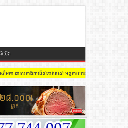
ំពីយើង
្ឃឹមថា ជាសេនាធិការដ៏សំខាន់របស់ អគ្គនាយកគយនិងរដ្ឋាករកម្ពុជា ក្នុងកា