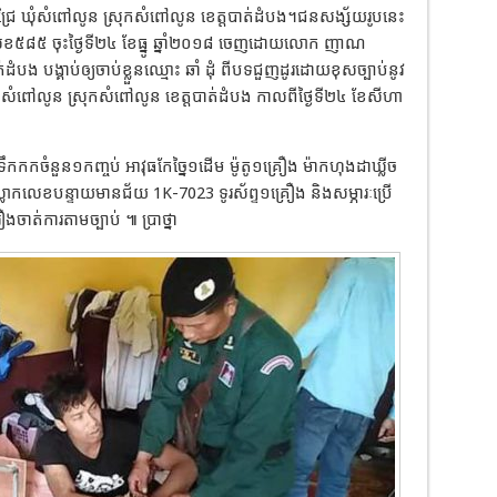
ល​ជ្រៃ ឃុំ​សំពៅ​លូន ស្រុក​សំពៅ​លូន ខេត្តបាត់ដំបង។​ជនសង្ស័យ​រូបនេះ
ខ្លួន​លេខ៥៨៥ ចុះ​ថ្ងៃទី២៤ ខែធ្នូ ឆ្នាំ២០១៨ ចេញ​ដោយ​លោក ញាណ
ង បង្គាប់​ឲ្យ​ចាប់ខ្លួន​ឈ្មោះ ឆាំ ដុំ ពីបទ​ជួញដូរ​ដោយ​ខុសច្បាប់​នូវ​
ៃ ឃុំ​សំពៅ​លូន ស្រុក​សំពៅ​លូន ខេត្តបាត់ដំបង កាលពី​ថ្ងៃទី២៤ ខែសីហា
​ទឹកកក​ចំនួន១កញ្ចប់ អាវុធ​កែច្នៃ១ដើម ម៉ូតូ១គ្រឿង ម៉ាក​ហុងដា​ឃ្លី​ច
ស្លាក​លេខ​បន្ទាយមានជ័យ 1K-7023 ទូរស័ព្ទ១គ្រឿង និង​សម្ភារៈប្រើ
ងចាត់ការតាមច្បាប់ ៕ ប្រាថ្នា