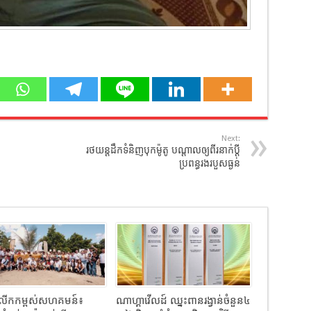
Next:
រថយន្ត​ដឹកទំនិញបុក​​ម៉ូតូ បណ្ដាល​ឲ្យ​ពីរ​នាក់​ប្ដី​
ប្រពន្ធ​រងរបួស​ធ្ងន់
ធីលើកកម្ពស់សហគមន៍៖
ណាហ្គាវើលដ៍ ឈ្នះពានរង្វាន់ចំនួន៤