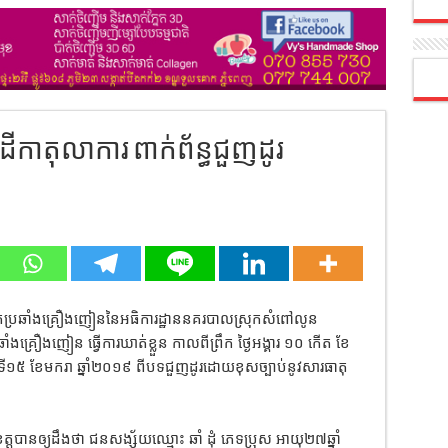
ម​ដីកាតុលាការ ពាក់ព័ន្ធជួញដូរ
្នែក​ប្រឆាំង​គ្រឿងញៀន​នៃ​អធិការដ្ឋាន​នគរបាល​ស្រុក​សំពៅ​លូន
ង​គ្រឿងញៀន ធ្វើការ​ឃាត់ខ្លួន កាលពីព្រឹក ថ្ងៃអង្គារ ១០ កើត ខែ
ងៃទី១៥ ខែមករា ឆ្នាំ២០១៩ ពីបទ​ជួញដូរ​ដោយ​ខុសច្បាប់​នូវ​សារធាតុ​
្តបានឲ្យដឹងថា ជនសង្ស័យ​ឈ្មោះ ឆាំ ដុំ ភេទ​ប្រុស អាយុ២៧ឆ្នាំ