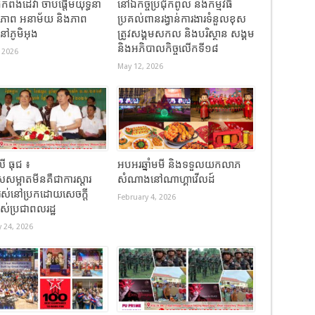
កំពង់ដេវ៉ា ចាប់ផ្តើមយុទ្ធនា
នៅឯកិច្ចប្រជុំកំពូល និងកម្មវិធី
ខភាព អនាម័យ និងភាព
ប្រគល់ពានរង្វាន់ការងារទំនួលខុស
នៅភូមិអុង
ត្រូវសង្គមសកល និងបរិស្ថាន សង្គម
និងអភិបាលកិច្ចលើកទី១៨
 2026
May 12, 2026
 ធុជ ៖
អបអរឆ្នាំមមី និងទទួលយកលាភ
សម្អាតមីនគឺជាការស្តារ
សំណាងនៅណាហ្គាវើលដ៍
រស់នៅប្រកដោយសេចក្តី
February 4, 2026
ររបស់ប្រជាពលរដ្ឋ
 24, 2026