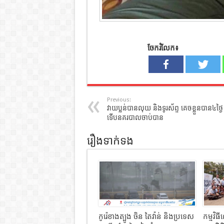
ចែករំលែក៖
Previous:
វាយប្លន់បានលុយ និងទូរស័ព្ទ គេចខ្លួនបាន៤ថ្ងៃ
ទើបនគរបាលចាប់បាន​
រឿងទាក់ទង
កូរ៉េខាងត្បូង ចិន តៃវ៉ាន់ និងប្រទេស
កម្មវិ