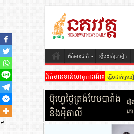
ព័ត៌មានជាតិ
ខ្សឹបដាក់ត្រចៀក
ព័ត៌មានទាន់ហេតុការណ៍៖
ខ្សឹបដាក់ត្រច