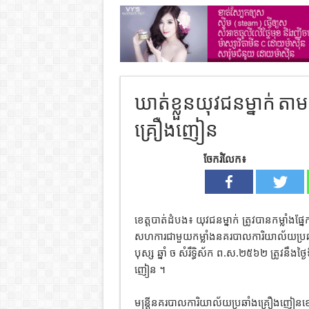
ឃាត់ខ្លួន​យុវជន​ម្នាក់ តា
គ្រឿងញៀន
ចែករំលែក៖
ខេត្តបាត់ដំបង៖ យុវជន​ម្នាក់ ត្រូវបាន​កម្លាំង​ផ
សហការ​ជាមួយ​កម្លាំង​នគរបាលការិយាល័យ​ប្រឆាំ
បុស្ស ឆ្នាំ ច សំរឹទ្ធិស័ក ព.ស.២៥៦២ ត្រូវនឹងថ្
ញៀន ។
មន្ត្រីនគរបាលការិយាល័យ​ប្រឆាំង​គ្រឿងញៀនខេត