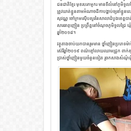
ជនជាតិខ្មែរ មុខរបរ​កម្មករ មាន​ទីលំនៅ​ភូមិ​ទួ
ត្រូវឃាត់ខ្លួនតាមអំណាច​ដីកា​បង្គាប់​ឲ្យ​នាំ
សុវណ្ណ ចៅក្រម​ស៊ើបសួរ​នៃ​សាលាដំបូង​ខេត្តបាត់ដំប
សារធាតុ​ញៀន ប្រព្រឹត្ត​នៅ​ចំណុច​ភូមិ​ទួល​ជ្រ
ឆ្នាំ២០១៨។
វត្ថុតាង​ចាប់​យកបាន​រួមមាន ថ្នាំញៀន​ប្រភេទ​ម៉ា
ស៊េរី​ឆ្នាំ២០១៩ ពណ៌​ខ្មៅ​លាយ​ឈាមជ្រូក ពាក់​
ប្រាស់​ថ្នាំញៀន​មួយចំនួនទៀត រួចកសាងសំណុំរឿ