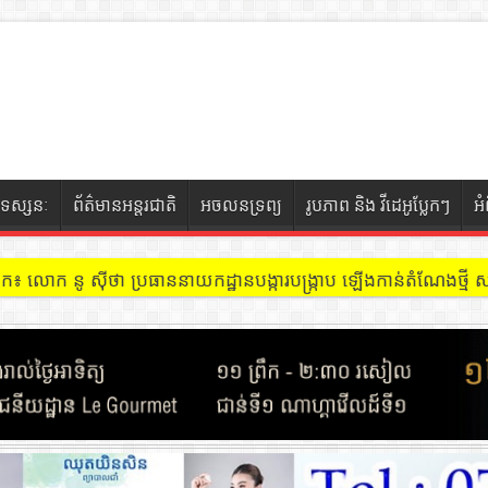
ទស្សនៈ
ព័ត៌មានអន្តរជាតិ
អចលនទ្រព្យ
រូបភាព និង វីដេអូប្លែកៗ
អ
ៀក៖ លោក នូ សុីថា ប្រធាននាយកដ្ឋានបង្ការបង្ក្រាប ឡើងកាន់តំណែងថ្មី សង