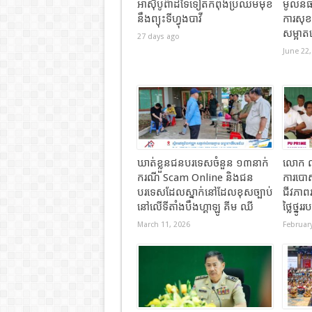
អាស៊ីបូព៌ាដទៃទៀតកំពុងប្រឈមមុខ
មូលនិធិ
នឹងព្យុះទីហ្វុងបាវី
ការសុ
សម្អាត
27 days ago
June 22,
ឃាត់ខ្លួនជនបរទេសចំនួន ១៣នាក់
លោក លី
ករណី Scam Online និងជន
ការបោស
បរទេសដែលស្នាក់នៅដែលខុសច្បាប់
ជីវភាព
នៅលើទីតាំងបឹងហ្គាឡូ គីម ឈី
ថ្លៃថ្នូ
March 11, 2026
February