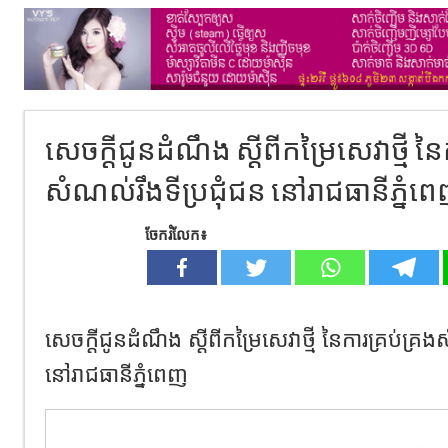
សេចក្ដីជូនដំណឹង ស្ដីពីកម្រៃសេវាថ្មី ន
សំណល់រឹងទីប្រជុំជន នៅរាជធានីភ្នំព
ចែករំលែក៖
សេចក្ដីជូនដំណឹង ស្ដីពីកម្រៃសេវាថ្មី នៃការគ្រប់គ្រ
នៅរាជធានីភ្នំពេញ