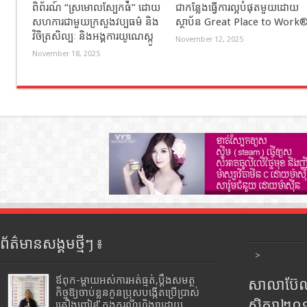
ពិព័រណ៍ “ស្រមោលស្បែកធំ” ដោយ
ជាកន្លែងធ្វើការល្អបំផុតមួយដោយ
សហការជាមួយក្រសួងវប្បធម៌ និង
ស្ថាប័ន Great Place to Work
វិចិត្រសិល្បៈ និងអង្គការយូណេស្កូ
November 12, 2025
November 18, 2025
ព័ត៌មានសង្គមថ្មីៗ ៖
>
ឪពុក-ម្ដាយអស់ការអត់ធ្មត់,ប្ដឹងសមត្ថ
សាលាប៊ែលធ
កិច្ចឱ្យចាប់ខ្លួនកូនប្រុសបង្កើតប្រើប្រាស់
សិក្សា២
គ្រឿងញៀន ក្នុងករណីហិង្សាដោយ