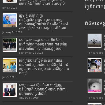
ចេតនានិងគំរាមកំហែងថានឹងសម្លាប់
ថ្ងៃទី០៣ក
June 3, 2026
រដ្ឋមន្រ្តី​ នេត្រ​ ភក្ត្រា​
អញ្ជើញបើកសន្និបាតបូកសរុបលទ្ធ
ព័ត៌មានអន្
ផលការងារឆ្នាំ២០២៤ និងលើកទិសដៅ
ការងារឆ្នាំ២០២៥របស់​ក្រសួង​ព័ត៌មាន​
January 21, 2025
សកម្មភាពសម្តេចតេជោ ហ៊ុន សែន
អញ្ជើញបំពេញទស្សនកិច្ចផ្លូវការ នៅរដ្ឋ
ធានីហាវ៉ាណា សាធារណរដ្ឋគុយបា
September 25, 2022
11 hours ago
ខេត្តក្រចេះ នៅថ្ងៃទី ៣ ខែកក្កដានេះ
មានករណីស្លាប់ដោយសារជំងឺកូវីដ-១៩
ចំនួន ០១នាក់ ជាបុរសជនជាតិខ្មែរអាយុ
៨៣ឆ្នាំ
July 3, 2021
សម្តេចតេជោ ហ៊ុន សែន អញ្ជើញជួ
បទីប្រឹក្សាពិសេសរបស់អគ្គលេខាធិការ
អង្គការសហប្រជាជាតិ
January 11, 2020
13 hours ago