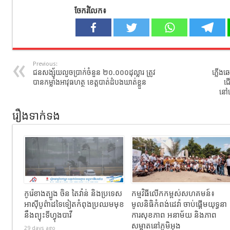
ចែករំលែក៖
Previous:
ជនសង្ស័យលួចប្រាក់ចំនួន ២០.០០០ដុល្លារ ត្រូវ
ភ្លើងឆ
បានកម្លាំងអាវុធហត្ថ ខេត្តបាត់ដំបងឃាត់ខ្លួន
ជើ
នៅល
រឿងទាក់ទង
កូរ៉េខាងត្បូង ចិន តៃវ៉ាន់ និងប្រទេស
កម្មវិធីលើកកម្ពស់សហគមន៍៖
អាស៊ីបូព៌ាដទៃទៀតកំពុងប្រឈមមុខ
មូលនិធិកំពង់ដេវ៉ា ចាប់ផ្តើមយុទ្ធនា
នឹងព្យុះទីហ្វុងបាវី
ការសុខភាព អនាម័យ និងភាព
សម្អាតនៅភូមិអុង
29 days ago