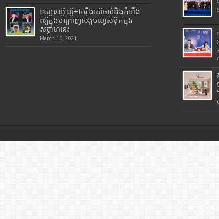
ទស្សនល្ងីល្ងើ÷៤រឿងសើចយំនិងកំហឹង
ល្បីក្នុងបណ្តាញសង្គមហ្វេសប៊ុកក្នុង
សប្តាហ៍នេះ
March 16, 2021