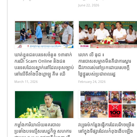
June 22, 2026
ឃាត់ខ្លួនជនបរទេសចំនួន ១៣នាក់
លោក លី ធុជ ៖
ករណី Scam Online និងជន
ការបោសសម្អាតមីនគឺជាការស្តារ
បរទេសដែលស្នាក់នៅដែលខុសច្បាប់
ជីវភាពរស់នៅប្រកដោយសេចក្តី
នៅលើទីតាំងបឹងហ្គាឡូ គីម ឈី
ថ្លៃថ្នូររបស់ប្រជាពលរដ្ឋ
March 11, 2026
February 24, 2026
កម្លាំងការិយាល័យនគរបាល
វប្បធម៌កន្លែងធ្វើការដែលរីកចម្រើន
ប្រឆាំងបទល្មើសសេដ្ឋកិច្ច សហការ
នៅក្នុងទីផ្សារដែលកំពុងងើបឡើង