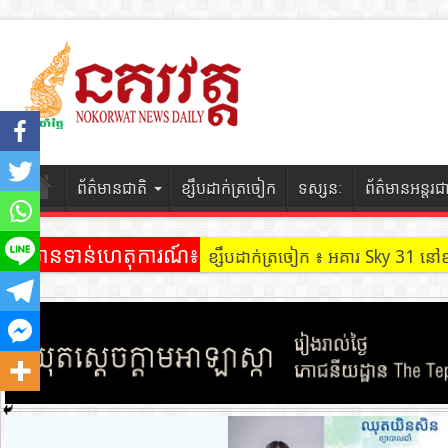
ព័ត៌មានជាតិ
ខ្សឹបដាក់ត្រចៀក
ទស្សនៈ
ព័ត៌មានអន្តរជ
ព័ត៌មានទាន់ហេតុការណ៍៖
ខ្សឹបដាក់ត្រចៀក ៖ អគារ Sky 31 នៅ