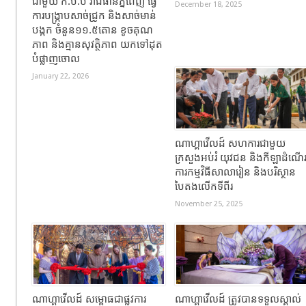
ជាមួយ ក.ប.ប រាជធានីភ្នំពេញ ធ្វើ
December 18, 2025
ការបង្ក្រាបសាច់ជ្រូក និងសាច់មាន់
បង្កក ចំនួន១១.៥តោន ខូចគុណ
ភាព និងគ្មានសុវត្ថិភាព យកទៅដុត
បំផ្លាញចោល
January 22, 2026
ណាហ្គាវើលដ៍ សហការជាមួយ
ក្រសួងអប់រំ យុវជន និងកីឡាដំណើ
ការកម្មវិធីសាលារៀន និងបរិស្ថាន
បៃតងលើកទីពីរ
November 25, 2025
ណាហ្គាវើលដ៍ សម្ពោធជាផ្លូវការ
ណាហ្គាវើលដ៍ ត្រូវបានទទួលស្គាល់