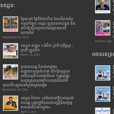
ទស្សនៈ
ថ្ងៃនេះជា ថ្ងៃទី៥៨ហើយ ដែលវីរកងទ័ព
កម្ពុជាចំនួន ១៨រូប ត្រូវបានចាប់ខ្លួន និង
ដាក់ឱ្យស្ថិតក្រោមការឃុំគ្រងរបស់
យោធាថៃ
September 25, 2025
14 hours ago
ទស្សនៈសង្គម ៖ រំលឹក! ក្របីៗស៊ីស្រូវ ,
ក្រពើៗក្នុងទឹក
អចលនទ្រព
March 16, 2025
ប្រជាពលរដ្ឋ រិះគន់អាជ្ញាធរ
សង្កាត់គយត្របែកថា បើកដៃឲ្យក្រុម
អាជីវកម្មដឹកអាចម៍ដីលក់ បំផ្លាញផ្លូវ
បេតុងស្រុតខូចរបើកបេតុងនិងដាច់
ទុយោទឹកស្អាតនៅក្រុងស្វាយរៀង
November 30, 2024
ទស្សនៈវិភាគ៖ «ឥរិយាបថថ្មីរបស់ប្រជា
ពលរដ្ឋ បង្ហាញពីគុណសម្បត្តិដ៏អស្ចារ្យ
របស់មេដឹកនាំកម្ពុជា»
April 1, 2021