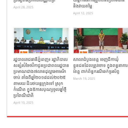
ប្រារព្ធពិធីប្រគល់សញ្ញាប័ត្រ
យន្តការនៃការត្រួតពិនិត្យតាមដាន
និងវាយតម្លៃ
April 28, 2025
April 12, 2025
រដ្ឋបាលរាជធានីភ្នំពេញ៖ រដ្ឋាភិបាល
សាលាដំបូងខេត្ត ចេញដីកាឃុំ
សន្សំសំចៃថវិកាជូនប្រជាពលរដ្ឋបាន
ខ្លួនជនដែលត្រូវចោទ ក្នុងពន្ធនាគារ
ប្រមាណជាង៧លានដុល្លារអាមេរិក
ខេត្ត ពាក់ព័ន្ធករណីឆក់ទូរស័ព្ទ
ចាប់ តាំងពីឆ្នាំ២០១៨ដល់២០២៥
March 19, 2025
តាមរយៈជិះរថយន្ដក្រុងទៅ ស្រុក
កំណើត ក្នុងឱកាសបុណ្យចូលឆ្នាំថ្មី
ប្រពៃណីជាតិ
April 10, 2025