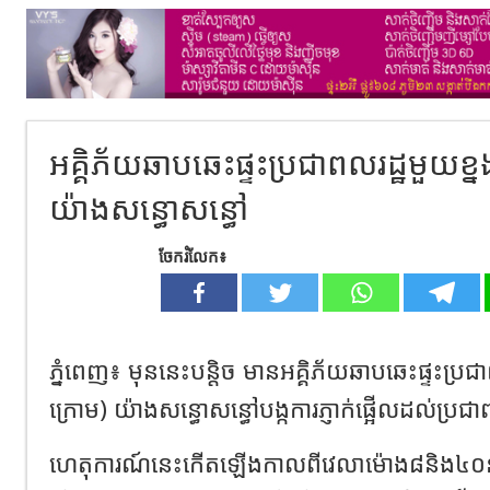
អគ្គិភ័យឆាបឆេះផ្ទះប្រជាពលរដ្ឋមួយខ្ន
យ៉ាងសន្ធោសន្ធៅ
ចែករំលែក៖
ភ្នំពេញ៖ មុននេះបន្តិច មានអគ្គិភ័យឆាបឆេះផ្ទះប្រជ
ក្រោម) យ៉ាងសន្ធោសន្ធៅបង្កការភ្ញាក់ផ្អើលដល់ប្រជ
ហេតុការណ៍នេះកើតឡើងកាលពីវេលាម៉ោង៨និង៤០នាទី