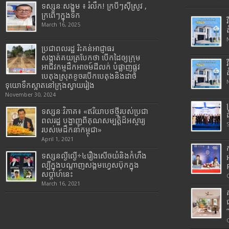
ទស្សនៈសង្គម ៖ រំលឹក! ក្របីៗស៊ីស្រូវ ,
ក្រពើៗក្នុងទឹក
March 16, 2025
ប្រជាពលរដ្ឋ រិះគន់អាជ្ញាធរ
សង្កាត់គយត្របែកថា បើកដៃឲ្យក្រុម
អាជីវកម្មដឹកអាចម៍ដីលក់ បំផ្លាញផ្លូវ
បេតុងស្រុតខូចរបើកបេតុងនិងដាច់
ទុយោទឹកស្អាតនៅក្រុងស្វាយរៀង
November 30, 2024
ទស្សនៈវិភាគ៖ «ឥរិយាបថថ្មីរបស់ប្រជា
ពលរដ្ឋ បង្ហាញពីគុណសម្បត្តិដ៏អស្ចារ្យ
របស់មេដឹកនាំកម្ពុជា»
April 1, 2021
ទស្សនល្ងីល្ងើ÷៤រឿងសើចយំនិងកំហឹង
ល្បីក្នុងបណ្តាញសង្គមហ្វេសប៊ុកក្នុង
សប្តាហ៍នេះ
March 16, 2021