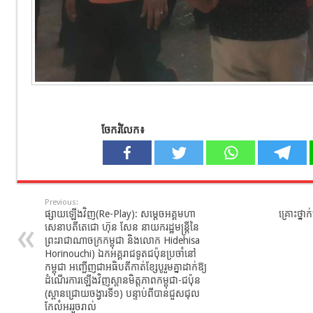
ចែករំលែក៖
Previous:
ផ្សាយឡើងវិញ(Re-Play): សម្តេចអគ្គមហា
គ្រោះថ្នា
សេនាបតីតេជោ ហ៊ុន សែន នាយករដ្ឋមន្ត្រីនៃ
ព្រះរាជាណាចក្រកម្ពុជា និងលោក Hidehisa
Horinouchi) ឯកអគ្គរាជទូតជប៉ុនប្រចាំនៅ
កម្ពុជា អញ្ជើញជាអធិបតីកាត់ខ្សែបូរួមគ្នាដាក់ឱ្យ
ដំណើរការឡើងវិញស្ពានមិត្តភាពកម្ពុជា-ជប៉ុន
(ស្ពានជ្រោយចង្វារទី១) បន្ទាប់ពីបានជួសជុល
កែលំអររួចរាល់