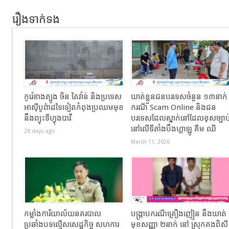
រឿងទាក់ទង
កូរ៉េខាងត្បូង ចិន តៃវ៉ាន់ និងប្រទេស
ឃាត់ខ្លួនជនបរទេសចំនួន ១៣នាក់
អាស៊ីបូព៌ាដទៃទៀតកំពុងប្រឈមមុខ
ករណី Scam Online និងជន
នឹងព្យុះទីហ្វុងបាវី
បរទេសដែលស្នាក់នៅដែលខុសច្បាប
នៅលើទីតាំងបឹងហ្គាឡូ គីម ឈី
28 days ago
March 11, 2026
កម្លាំងការិយាល័យនគរបាល
បង្ក្រាបករណីគ្រឿងញៀន នឹងឃាត់
ប្រឆាំងបទល្មើសសេដ្ឋកិច្ច សហការ
មុខសញ្ញា ២នាក់ នៅ ស្រុកគងពិស