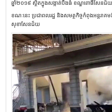
ឆ្នាំ២០១៩​ ស្ថិតក្នុងសង្កាត់បឹងធំ​ ខណ្ឌពោធិ៍សែនជ័យ
ខណៈនេះ ប្រជាពលរដ្ឋ និងសមត្ថកិច្ចកំពុងអន្តរាគមន
សុខាសែនជ័យ