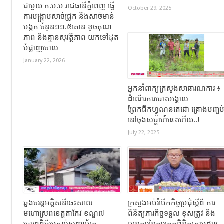
ជាមួយ ក.ប.ប រាជធានីភ្នំពេញ ធ្វើ
October 29, 2025
ការបង្ក្រាបសាច់ជ្រូក និងសាច់មាន់
បង្កក ចំនួន១១.៥តោន ខូចគុណ
ភាព និងគ្មានសុវត្ថិភាព យកទៅដុត
បំផ្លាញចោល
January 22, 2026
អ្នកនាំពាក្យក្រសួងសាធារណការ ៖
ដំណើរការបោះបង្គោល
ព្រែកជីកហ្វូណនតេជោ គ្រោងបញ្ចប
នៅចុងសប្តាហ៍នេះហើយ..!
July 22, 2025
ឆ្លងចរន្តអគ្គិសនីឆេះសាល
ក្រសួងអប់រំបើកកិច្ចប្រជុំស្តីពី ការ
មហោស្រពខេត្តតាកែវ ខណ្ឌ៧
ពិនិត្យភារកិច្ចទទួល ខុសត្រូវ និង