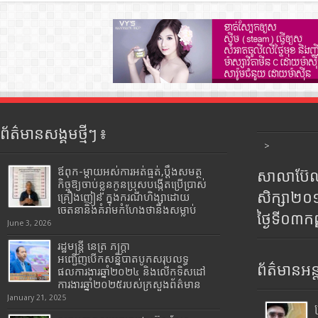
ព័ត៌មានសង្គមថ្មីៗ ៖
>
ឪពុក-ម្ដាយអស់ការអត់ធ្មត់,ប្ដឹងសមត្ថ
សាលាប៊ែលធ
កិច្ចឱ្យចាប់ខ្លួនកូនប្រុសបង្កើតប្រើប្រាស់
សិក្សា២
គ្រឿងញៀន ក្នុងករណីហិង្សាដោយ
ចេតនានិងគំរាមកំហែងថានឹងសម្លាប់
ថ្ងៃទី០៣ក
June 3, 2026
រដ្ឋមន្រ្តី​ នេត្រ​ ភក្ត្រា​
អញ្ជើញបើកសន្និបាតបូកសរុបលទ្ធ
ព័ត៌មានអន្
ផលការងារឆ្នាំ២០២៤ និងលើកទិសដៅ
ការងារឆ្នាំ២០២៥របស់​ក្រសួង​ព័ត៌មាន​
January 21, 2025