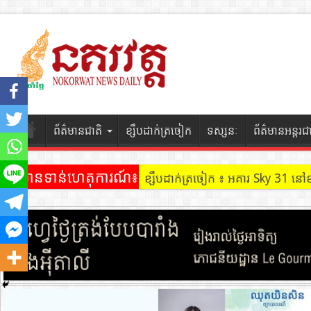
ព័ត៌មានជាតិ
ខ្សឹបដាក់ត្រចៀក
ទស្សនៈ
ព័ត៌មានអន្តរជ
ព័ត៌មានទាន់ហេតុការណ៍៖
ខ្សឹបដាក់ត្រចៀក ៖ អគារ Sky 31 នៅ