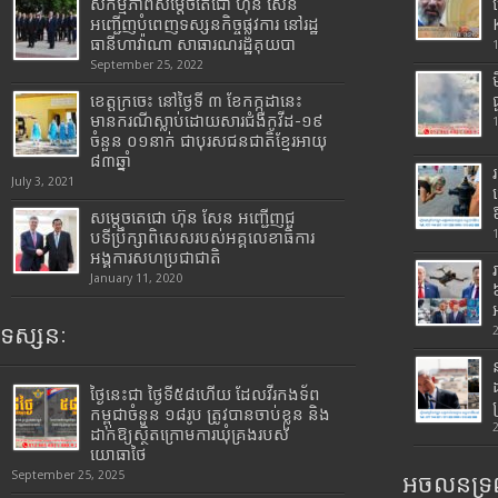
សកម្មភាពសម្តេចតេជោ ហ៊ុន សែន
អញ្ជើញបំពេញទស្សនកិច្ចផ្លូវការ នៅរដ្ឋ
ធានីហាវ៉ាណា សាធារណរដ្ឋគុយបា
September 25, 2022
ខេត្តក្រចេះ នៅថ្ងៃទី ៣ ខែកក្កដានេះ
មានករណីស្លាប់ដោយសារជំងឺកូវីដ-១៩
ចំនួន ០១នាក់ ជាបុរសជនជាតិខ្មែរអាយុ
៨៣ឆ្នាំ
July 3, 2021
សម្តេចតេជោ ហ៊ុន សែន អញ្ជើញជួ
បទីប្រឹក្សាពិសេសរបស់អគ្គលេខាធិការ
អង្គការសហប្រជាជាតិ
January 11, 2020
ទស្សនៈ
ថ្ងៃនេះជា ថ្ងៃទី៥៨ហើយ ដែលវីរកងទ័ព
កម្ពុជាចំនួន ១៨រូប ត្រូវបានចាប់ខ្លួន និង
ដាក់ឱ្យស្ថិតក្រោមការឃុំគ្រងរបស់
យោធាថៃ
September 25, 2025
អចលនទ្រព