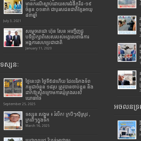
មានករណីស្លាប់ដោយសារជំងឺកូវីដ-១៩
ចំនួន ០១នាក់ ជាបុរសជនជាតិខ្មែរអាយុ
៨៣ឆ្នាំ
July 3, 2021
សម្តេចតេជោ ហ៊ុន សែន អញ្ជើញជួ
បទីប្រឹក្សាពិសេសរបស់អគ្គលេខាធិការ
អង្គការសហប្រជាជាតិ
January 11, 2020
ទស្សនៈ
ថ្ងៃនេះជា ថ្ងៃទី៥៨ហើយ ដែលវីរកងទ័ព
កម្ពុជាចំនួន ១៨រូប ត្រូវបានចាប់ខ្លួន និង
ដាក់ឱ្យស្ថិតក្រោមការឃុំគ្រងរបស់
យោធាថៃ
September 25, 2025
អចលនទ្រព
ទស្សនៈសង្គម ៖ រំលឹក! ក្របីៗស៊ីស្រូវ ,
ក្រពើៗក្នុងទឹក
March 16, 2025
ប្រជាពលរដ្ឋ រិះគន់អាជ្ញាធរ