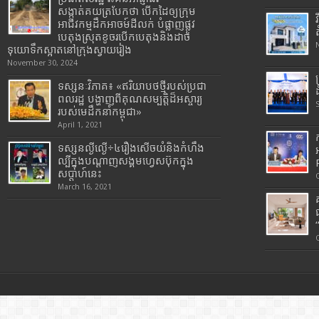
សង្កាត់គយត្របែកថា បើកដៃឲ្យក្រុម
អាជីវកម្មដឹកអាចម៍ដីលក់ បំផ្លាញផ្លូវ
បេតុងស្រុតខូចរបើកបេតុងនិងដាច់
ទុយោទឹកស្អាតនៅក្រុងស្វាយរៀង
November 30, 2024
ទស្សនៈវិភាគ៖ «ឥរិយាបថថ្មីរបស់ប្រជា
ពលរដ្ឋ បង្ហាញពីគុណសម្បត្តិដ៏អស្ចារ្យ
របស់មេដឹកនាំកម្ពុជា»
April 1, 2021
ទស្សនល្ងីល្ងើ÷៤រឿងសើចយំនិងកំហឹង
ល្បីក្នុងបណ្តាញសង្គមហ្វេសប៊ុកក្នុង
សប្តាហ៍នេះ
March 16, 2021