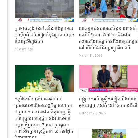
កូរ៉េខាងត្បូង ចិន តៃវ៉ាន់ និងប្រទេស
ឃាត់ខ្លួនជនបរទេសចំនួន ១៣នាក់
អាស៊ីបូព៌ាដទៃទៀតកំពុងប្រឈមមុខ
ករណី Scam Online និងជន
នឹងព្យុះទីហ្វុងបាវី
បរទេសដែលស្នាក់នៅដែលខុសច្បាប
នៅលើទីតាំងបឹងហ្គាឡូ គីម ឈី
28 days ago
March 11, 2026
កម្លាំងការិយាល័យនគរបាល
បង្ក្រាបករណីគ្រឿងញៀន នឹងឃាត់
ប្រឆាំងបទល្មើសសេដ្ឋកិច្ច សហការ
មុខសញ្ញា ២នាក់ នៅ ស្រុកគងពិស
ជាមួយ ក.ប.ប រាជធានីភ្នំពេញ ធ្វើ
October 29, 2025
ការបង្ក្រាបសាច់ជ្រូក និងសាច់មាន់
បង្កក ចំនួន១១.៥តោន ខូចគុណ
ភាព និងគ្មានសុវត្ថិភាព យកទៅដុត
បំផ្លាញចោល