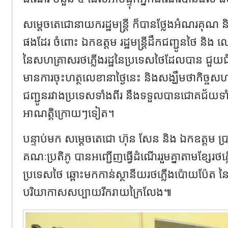
សម្តេចតេជោនាយករដ្ឋមន្រ្តី ក៏បានថ្លែងអំណរគុណ
ផងដែរ ចំពោះ ឯកឧត្តម រដ្ឋមន្រ្តីដឹកជញ្ជូនថៃ និង 
នៃសហគ្រាសរថភ្លើងរដ្ឋនៃប្រទេសថៃដែលបាន ជួយជំ
មានការចុះហត្ថលេខានាថ្ងៃនេះ និងសង្ឃឹមថាកិច្ចសហប្
ជញ្ជូនរវាងប្រទេសទាំងពីរ នឹងទទួលបានជោគជ័យទាំង
អាណត្តិក្រោយៗទៀត។
បន្ទាប់មក សម្តេចតេជោ ហ៊ុន សែន និង ឯកឧត្តម ប្រា
គណៈប្រតិភូ បានអញ្ជើញធ្វើដំណើររួមគ្នាតាមខ្សែរថភ្
ប្រទេសថៃ ឆ្ពោះមកកាន់ស្ថានីយរថភ្លើងប៉ោយប៉ែត នៃប្
បរិយាកាសសប្បាយរីករាយក្រៃលែង៕