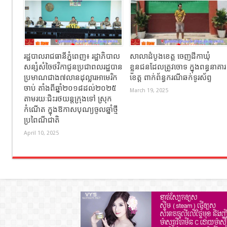
រដ្ឋបាលរាជធានីភ្នំពេញ៖ រដ្ឋាភិបាល
សាលាដំបូងខេត្ត ចេញដីកាឃុំ
សន្សំសំចៃថវិកាជូនប្រជាពលរដ្ឋបាន
ខ្លួនជនដែលត្រូវចោទ ក្នុងពន្ធនាគារ
ប្រមាណជាង៧លានដុល្លារអាមេរិក
ខេត្ត ពាក់ព័ន្ធករណីឆក់ទូរស័ព្ទ
ចាប់ តាំងពីឆ្នាំ២០១៨ដល់២០២៥
March 19, 2025
តាមរយៈជិះរថយន្ដក្រុងទៅ ស្រុក
កំណើត ក្នុងឱកាសបុណ្យចូលឆ្នាំថ្មី
ប្រពៃណីជាតិ
April 10, 2025