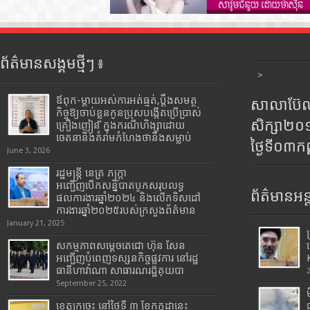
ព័ត៌មានសង្គមថ្មីៗ ៖
>
ឪពុក-ម្ដាយអស់ការអត់ធ្មត់,ប្ដឹងសមត្ថ
សាលាប៊ែលធ
កិច្ចឱ្យចាប់ខ្លួនកូនប្រុសបង្កើតប្រើប្រាស់
សិក្សា២
គ្រឿងញៀន ក្នុងករណីហិង្សាដោយ
ចេតនានិងគំរាមកំហែងថានឹងសម្លាប់
ថ្ងៃទី០៣ក
June 3, 2026
រដ្ឋមន្រ្តី​ នេត្រ​ ភក្ត្រា​
អញ្ជើញបើកសន្និបាតបូកសរុបលទ្ធ
ព័ត៌មានអន្
ផលការងារឆ្នាំ២០២៤ និងលើកទិសដៅ
ការងារឆ្នាំ២០២៥របស់​ក្រសួង​ព័ត៌មាន​
January 21, 2025
សកម្មភាពសម្តេចតេជោ ហ៊ុន សែន
អញ្ជើញបំពេញទស្សនកិច្ចផ្លូវការ នៅរដ្ឋ
ធានីហាវ៉ាណា សាធារណរដ្ឋគុយបា
September 25, 2022
ខេត្តក្រចេះ នៅថ្ងៃទី ៣ ខែកក្កដានេះ