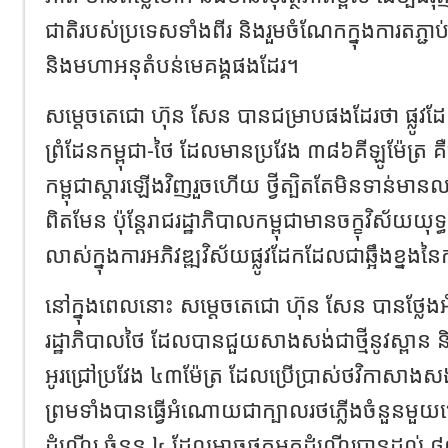
ជាតិរបស់ប្រទេសទាំងពីរ និងរួមចំណែកក្នុងការតភ្ជាប
និងមហាអនុតំបន់មេគង្គផងដែរ។
សម្តេចតេជោ ហ៊ុន សែន បានជម្រាបផងដែរថា ផ្លូវដ
ព្រំដែនកម្ពុជា-ថៃ ដែលមានប្រវែង ៣៨៦គីឡូម៉ែត្រ គឺ
កម្ពុជាស្តារឡើងវិញរួចហើយ ថ្វីត្បិតតែមិនទាន់មានល
ពិតមែន ប៉ុន្តែរាជរដ្ឋាភិបាលកម្ពុជាមានចក្ខុវិស័យយុទ
លាស់ក្នុងការអភិវឌ្ឍវិស័យផ្លូវដែកដែលជាឆ្អឹងខ្នងនៃ
នៅក្នុងពេលនោះ សម្តេចតេជោ ហ៊ុន សែន បានថ្ល
រដ្ឋាភិបាលថៃ ដែលបានជួយសាងសង់ជាថ្មីនូវស្ពាន និងផ
អូរជ្រៅប្រវែង ៤៣ម៉ែត្រ ដែលប្រើប្រាស់ថវិកាសាង
ព្រមទាំងបានធ្វើអំណោយជាក្បាលរថភ្លើងចំនួនមួយគ្
ដំណើរ ចំនួន ៤ ដែលអាចផ្ទុកអ្នកដំណើរបានដល់ ៨០