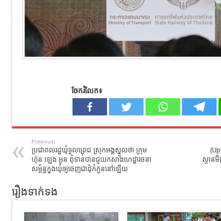
ចែករំលែក៖
Previous:
ប្រជាពលរដ្ឋឃុំទួលព្រេជ ស្រុកអង្គស្នួលថា ក្រុម
(Upd
ហ៊ុន ឡេង អូន ពុំទាន់បានជួយកសាងហេដ្ឋារចនា
ស្ថានមី
សម្ព័ន្ធក្នុងឃុំឲ្យចេញជាដុំកំភួននៅឡើយ
រឿងទាក់ទង