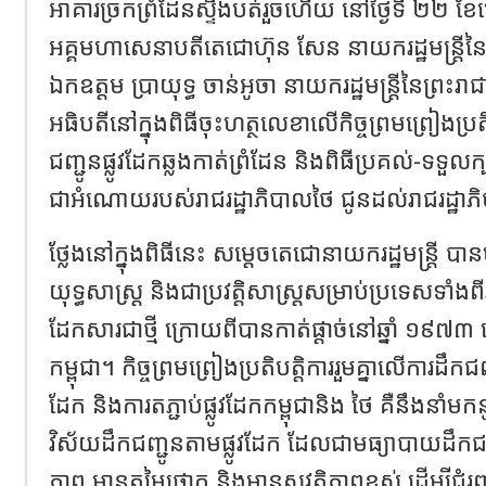
អាគារច្រកព្រំដែនស្ទឹងបត់រួចហើយ នៅថ្ងៃទី ២២ 
អគ្គមហាសេនាបតីតេជោហ៊ុន សែន នាយករដ្ឋមន្ត្រីនៃព
ឯកឧត្តម ប្រាយុទ្ធ ចាន់អូចា នាយករដ្ឋមន្ត្រីនៃព្
អធិបតីនៅក្នុងពិធីចុះហត្ថលេខាលើកិច្ចព្រមព្រៀងប្រតិ
ជញ្ជូនផ្លូវដែកឆ្លងកាត់ព្រំដែន និងពិធីប្រគល់-ទទ
ជាអំណោយរបស់រាជរដ្ឋាភិបាលថៃ ជូនដល់រាជរដ្ឋាភិ
ថ្លែងនៅក្នុងពិធីនេះ សម្តេចតេជោនាយករដ្ឋមន្ត្រី 
យុទ្ធសាស្រ្ត និងជាប្រវត្តិសាស្ត្រសម្រាប់ប្រទេសទាំងពីរ ក
ដែកសារជាថ្មី ក្រោយពីបានកាត់ផ្តាច់នៅឆ្នាំ ១៩៧
កម្ពុជា។ កិច្ចព្រមព្រៀងប្រតិបត្តិការរួមគ្នាលើការដឹកជញ
ដែក និងការតភ្ជាប់ផ្លូវដែកកម្ពុជានិង ថៃ គឺនឹងនាំមកន
វិស័យដឹកជញ្ជូនតាមផ្លូវដែក ដែលជាមធ្យាបាយដឹកជញ្
ភាព មានតម្លៃថោក និងមានសុវត្ថិភាពខ្ពស់ ដើម្បីជំរុ