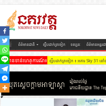
ព័ត៌មានជាតិ
ខ្សឹបដាក់ត្រចៀក
ទស្សនៈ
ព័ត៌មានអន្តរជ
ព័ត៌មានទាន់ហេតុការណ៍៖
ខ្សឹបដាក់ត្រចៀក ៖ ដល់ករ ! ឈ្មួញដ