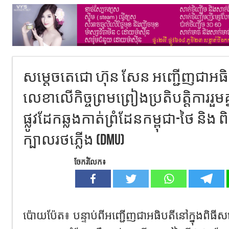
សម្តេចតេជោ ហ៊ុន សែន អញ្ជើញជាអធិបតី
លេខាលើកិច្ចព្រមព្រៀងប្រតិបត្តិការរួម
ផ្លូវដែកឆ្លងកាត់ព្រំដែនកម្ពុជា-ថៃ និង
ក្បាលរថភ្លើង (DMU)
ចែករំលែក៖
ប៉ោយប៉ែត៖ បន្ទាប់ពីអញ្ជើញជាអធិបតីនៅក្នុងពិធី