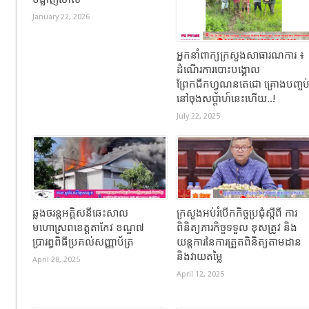
January 22, 2026
អ្នកនាំពាក្យក្រសួងសាធារណការ ៖
ដំណើរការបោះបង្គោល
ព្រែកជីកហ្វូណនតេជោ គ្រោងបញ្ចប
នៅចុងសប្តាហ៍នេះហើយ..!
July 22, 2025
ឆ្លងចរន្តអគ្គិសនីឆេះសាល
ក្រសួងអប់រំបើកកិច្ចប្រជុំស្តីពី ការ
មហោស្រពខេត្តតាកែវ ខណ្ឌ៧
ពិនិត្យភារកិច្ចទទួល ខុសត្រូវ និង
ប្រារព្ធពិធីប្រគល់សញ្ញាប័ត្រ
យន្តការនៃការត្រួតពិនិត្យតាមដាន
និងវាយតម្លៃ
April 28, 2025
April 12, 2025