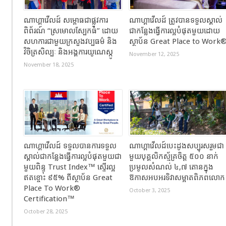
ណាហ្គាវើលដ៍ សម្ពោធជាផ្លូវការ
ណាហ្គាវើលដ៍ ត្រូវបានទទួលស្គាល់
ពិព័រណ៍ “ស្រមោលស្បែកធំ” ដោយ
ជាកន្លែងធ្វើការល្អបំផុតមួយដោយ
សហការជាមួយក្រសួងវប្បធម៌ និង
ស្ថាប័ន Great Place to Work
វិចិត្រសិល្បៈ និងអង្គការយូណេស្កូ
November 12, 2025
November 18, 2025
ណាហ្គាវើលដ៍ ទទួលបានការទទួល
ណាហ្គាវើលដ៍បេះដូងសប្បុរសរួមជា
ស្គាល់ជាកន្លែងធ្វើការល្អបំផុតមួយជា
មួយបុគ្គលិកស្ម័គ្រចិត្ត ៥០០ នាក់
មួយពិន្ទុ Trust Index™ ស្ទើរល្អ
ប្រមូលសំណល់ ៤,៧ តោនក្នុង
ឥតខ្ចោះ ៩៥% ពីស្ថាប័ន Great
ឱកាសអបអរទិវាសម្អាតពិភពលោក
Place To Work®
October 3, 2025
Certification™
October 28, 2025