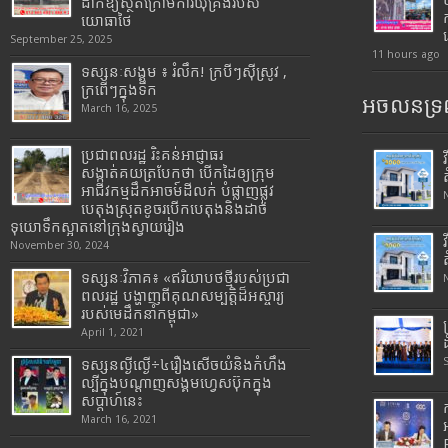
ដាក់ឱ្យស្ថិតក្រោមការឃុំគ្រងរបស់
យោធាថៃ
September 25, 2025
11 hours ago
ទស្សនៈសង្គម ៖ រំលឹក! ក្របីៗស៊ីស្រូវ ,
ក្រពើៗក្នុងទឹក
អចលនទ្រព
March 16, 2025
ប្រជាពលរដ្ឋ រិះគន់អាជ្ញាធរ
សង្កាត់គយត្របែកថា បើកដៃឲ្យក្រុម
អាជីវកម្មដឹកអាចម៍ដីលក់ បំផ្លាញផ្លូវ
បេតុងស្រុតខូចរបើកបេតុងនិងដាច់
ទុយោទឹកស្អាតនៅក្រុងស្វាយរៀង
November 30, 2024
ទស្សនៈវិភាគ៖ «ឥរិយាបថថ្មីរបស់ប្រជា
ពលរដ្ឋ បង្ហាញពីគុណសម្បត្តិដ៏អស្ចារ្យ
របស់មេដឹកនាំកម្ពុជា»
April 1, 2021
ទស្សនល្ងីល្ងើ÷៤រឿងសើចយំនិងកំហឹង
ល្បីក្នុងបណ្តាញសង្គមហ្វេសប៊ុកក្នុង
សប្តាហ៍នេះ
March 16, 2021