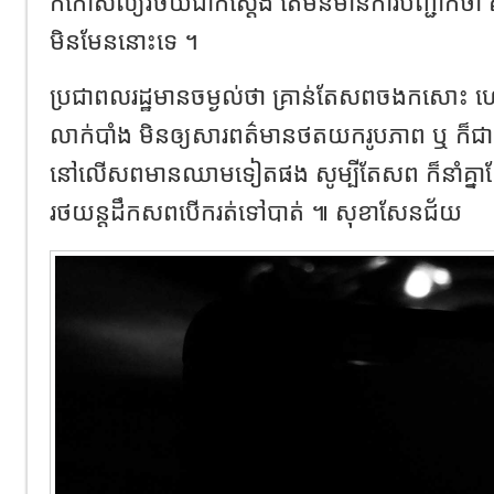
កកោសល្យវិច័យជាក់ស្តែង​ តែមិនមានការបញ្ជាក់
មិនមែននោះទេ ។
ប្រជាពលរដ្ឋមានចម្ងល់ថា​ គ្រាន់តែសពចងកសោះ ហេត
លាក់បាំង មិនឲ្យសារពត៌មានថតយករូបភាព ឬ ក៏ជ
នៅលើសពមានឈាមទៀតផង​ សូម្បីតែសព ក៏នាំគ្នា
រថយន្តដឹកសពបើករត់ទៅបាត់ ៕ សុខាសែនជ័យ