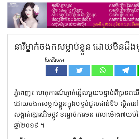
នារីម្នាក់ចងកសម្លាប់ខ្លួន ដោយមិនដឹ
ចែករំលែក៖
ភ្នំពេញ​៖ ហេតុការណ៍​ភ្ញាក់ផ្អើលមួយបន្ទាប់ពីប្រទះឃើ
ដោយចងកសម្លាប់ខ្លួនក្នុងបន្ទប់ជួលជាន់ទី៦​ ស្ថិតន
សង្កាត់ផ្សារដើមថ្កូវ​ ខណ្ឌចំការមន​ វេលាម៉ោង៧យប់ថ
ឆ្នាំ២០១៩ ។