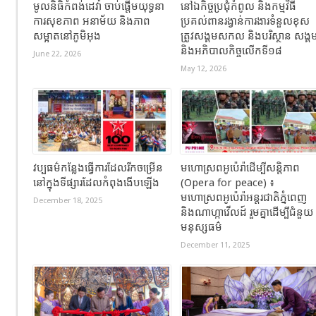
មូលនិធិកំពង់ដេវ៉ា ចាប់ផ្តើមយុទ្ធនា
នៅឯកិច្ចប្រជុំកំពូល និងកម្មវិធី
ការសុខភាព អនាម័យ និងភាព
ប្រគល់ពានរង្វាន់ការងារទំនួលខុស
សម្អាតនៅភូមិអុង
ត្រូវសង្គមសកល និងបរិស្ថាន សង្គ
និងអភិបាលកិច្ចលើកទី១៨
June 22, 2026
May 12, 2026
វប្បធម៌កន្លែងធ្វើការដែលរីកចម្រើន
មហោស្រពអូប៉េរ៉ាដើម្បីសន្តិភាព
នៅក្នុងទីផ្សារដែលកំពុងងើបឡើង
(Opera for peace) ៖
មហោស្រពអូប៉េរ៉ាអន្តរជាតិភ្នំពេញ
December 18, 2025
និងណាហ្កាវើលដ៍ រួមគ្នាដើម្បីជំនួយ
មនុស្សធម៌
December 11, 2025