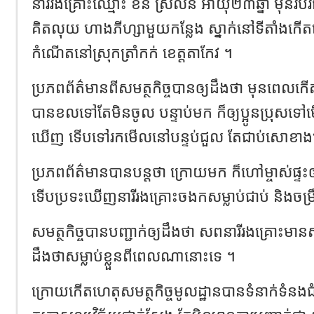
នារីរងគ្រោះឈ្មោះ ខន ស្រីលិន​ អាយុ២៣ឆ្នាំ​ មុនរបរ
គិតលុយ ហាងភីហ្សាមួយកន្លែង ស្នាក់នៅទីតាំងកើត
កំណើតនៅស្រុកត្រាំកក់​ ខេត្តតាកែវ ។
ប្រភពព័ត៌មានពីសមត្ថកិច្ចបានឲ្យដឹងថា​ មុនពេលកើត
បានខលទៅតែមិនចូល បន្ទាប់មក ក៏ឲ្យប្អូនប្រុសទៅមើ
ឃើញ ទើបទៅរកមើលនៅបន្ទប់ជួល តែជាប់សោខាងក
ប្រភពព័ត៌មានបានបន្តថា​ ក្រោយមក ក៏ហៅម្ចាស់ផ
ទើបប្រទះឃើញនារីរងគ្រោះចងកសម្លាប់ជាប់ និងចម្
សមត្ថកិច្ចបានបញ្ជាក់ឲ្យដឹងថា​ សពនារីរងគ្រោះ
ដឹងថាសម្លាប់ខ្លួនពីពេលណានោះទេ ។
ក្រោយកើតហេតុសមត្ថកិច្ចមូលដ្ឋានបានទំនាក់ទំនង