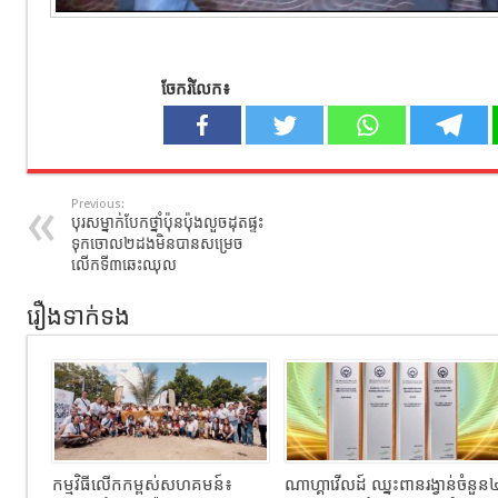
ចែករំលែក៖
Previous:
បុរសម្នាក់បែកថ្នាំប៉ុនប៉ុងលួចដុតផ្ទះ
ទុកចោល២ដងមិនបានសម្រេច
លើកទី៣ឆេះឈុល
រឿងទាក់ទង
កម្មវិធីលើកកម្ពស់សហគមន៍៖
ណាហ្គាវើលដ៍ ឈ្នះពានរង្វាន់ចំនួន