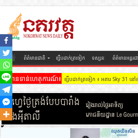
ព័ត៌មានជាតិ
ខ្សឹបដាក់ត្រចៀក
ទស្សនៈ
ព័ត៌មានអន្តរជ
ព័ត៌មានទាន់ហេតុការណ៍៖
ខ្សឹបដាក់ត្រចៀក ៖ អគារ Sky 31 នៅ