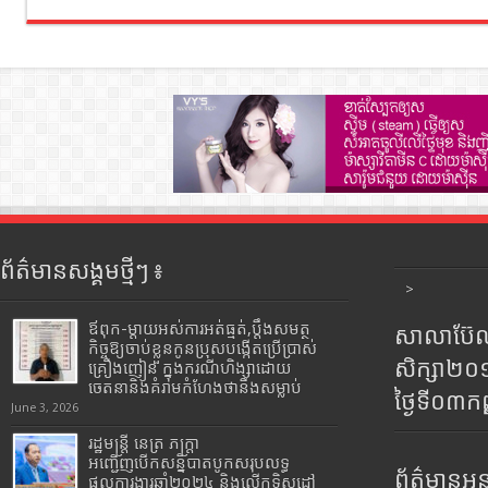
ព័ត៌មានសង្គមថ្មីៗ ៖
>
ឪពុក-ម្ដាយអស់ការអត់ធ្មត់,ប្ដឹងសមត្ថ
សាលាប៊ែលធ
កិច្ចឱ្យចាប់ខ្លួនកូនប្រុសបង្កើតប្រើប្រាស់
សិក្សា២
គ្រឿងញៀន ក្នុងករណីហិង្សាដោយ
ចេតនានិងគំរាមកំហែងថានឹងសម្លាប់
ថ្ងៃទី០៣ក
June 3, 2026
រដ្ឋមន្រ្តី​ នេត្រ​ ភក្ត្រា​
អញ្ជើញបើកសន្និបាតបូកសរុបលទ្ធ
ព័ត៌មានអន្
ផលការងារឆ្នាំ២០២៤ និងលើកទិសដៅ