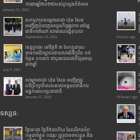
ការងារឆ្នាំ២០២៥របស់​ក្រសួង​ព័ត៌មាន​
January 21, 2025
សកម្មភាពសម្តេចតេជោ ហ៊ុន សែន
អញ្ជើញបំពេញទស្សនកិច្ចផ្លូវការ នៅរដ្ឋ
ធានីហាវ៉ាណា សាធារណរដ្ឋគុយបា
September 25, 2022
9 hours ago
ខេត្តក្រចេះ នៅថ្ងៃទី ៣ ខែកក្កដានេះ
មានករណីស្លាប់ដោយសារជំងឺកូវីដ-១៩
ចំនួន ០១នាក់ ជាបុរសជនជាតិខ្មែរអាយុ
៨៣ឆ្នាំ
July 3, 2021
សម្តេចតេជោ ហ៊ុន សែន អញ្ជើញជួ
បទីប្រឹក្សាពិសេសរបស់អគ្គលេខាធិការ
អង្គការសហប្រជាជាតិ
January 11, 2020
10 hours ago
ទស្សនៈ
ថ្ងៃនេះជា ថ្ងៃទី៥៨ហើយ ដែលវីរកងទ័ព
កម្ពុជាចំនួន ១៨រូប ត្រូវបានចាប់ខ្លួន និង