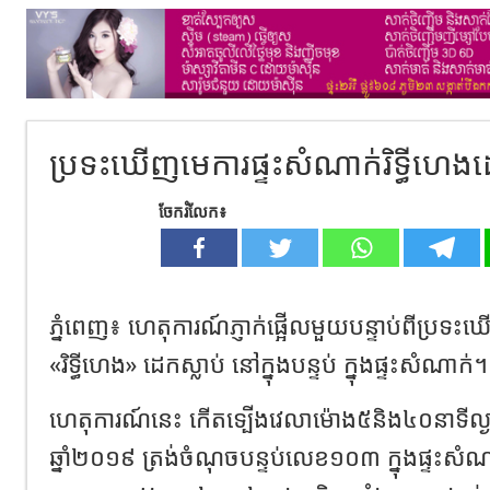
ប្រទះឃើញមេការផ្ទះសំណាក់រិទ្ធីហេងដ
ចែករំលែក៖
ភ្នំពេញ​៖​ ហេតុការណ៍​ភ្ញាក់ផ្អើលមួយបន្ទាប់ពីប្រទ
«រិទ្ធីហេង» ដេកស្លាប់ នៅក្នុងបន្ទប់ ក្នុងផ្ទះសំណាក់។
ហេតុការណ៍នេះ កើតទ្បើងវេលាម៉ោង៥និង៤០នាទីល្ង
ឆ្នាំ២០១៩ ត្រង់ចំណុចបន្ទប់លេខ១០៣ ក្នុងផ្ទះសំណ