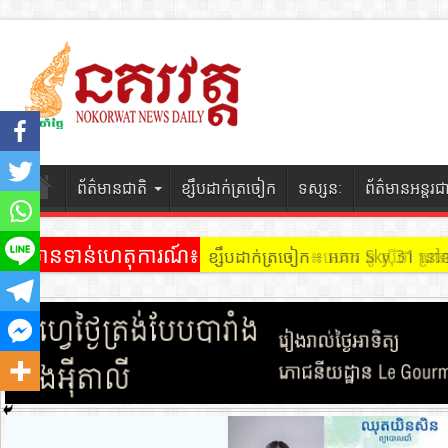
ព័ត៌មានជាតិ
ខ្សឹបដាក់ត្រចៀក
ទស្សនៈ
ព័ត៌មានអន្តរជ
ព័ត៌មានទាន់ហេតុការណ៍៖
ខ្សឹបដាក់ត្រចៀក ៖ អគារ Sky 31 នៅ