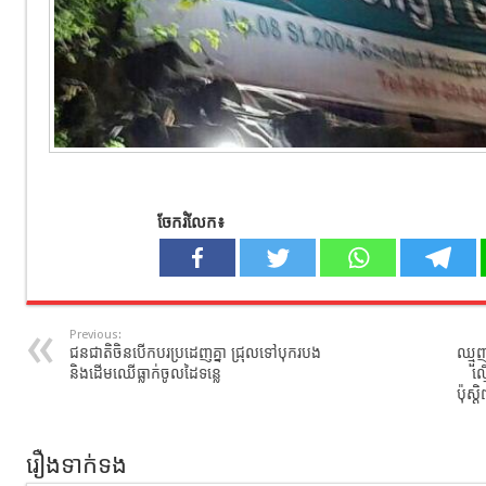
ចែករំលែក៖
Previous:
ជនជាតិចិនបើកបរប្រដេញគ្នា ជ្រុលទៅបុករបង
ឈ្មួ
និងដើមឈើធ្លាក់ចូលដៃទន្លេ
ល
ប៉ុស
រឿងទាក់ទង