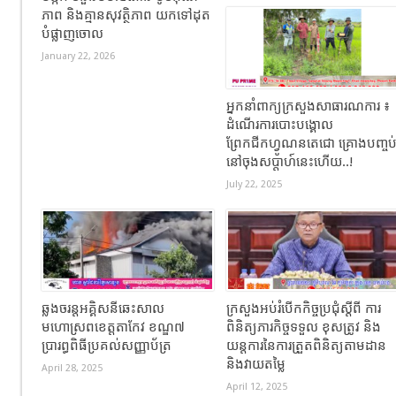
ភាព និងគ្មានសុវត្ថិភាព យកទៅដុត
បំផ្លាញចោល
January 22, 2026
អ្នកនាំពាក្យក្រសួងសាធារណការ ៖
ដំណើរការបោះបង្គោល
ព្រែកជីកហ្វូណនតេជោ គ្រោងបញ្ចប
នៅចុងសប្តាហ៍នេះហើយ..!
July 22, 2025
ឆ្លងចរន្តអគ្គិសនីឆេះសាល
ក្រសួងអប់រំបើកកិច្ចប្រជុំស្តីពី ការ
មហោស្រពខេត្តតាកែវ ខណ្ឌ៧
ពិនិត្យភារកិច្ចទទួល ខុសត្រូវ និង
ប្រារព្ធពិធីប្រគល់សញ្ញាប័ត្រ
យន្តការនៃការត្រួតពិនិត្យតាមដាន
និងវាយតម្លៃ
April 28, 2025
April 12, 2025