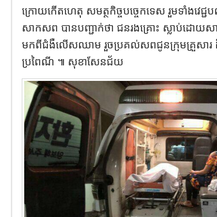
ក្រោយកើតហេតុ សមត្ថកិច្ចបច្ចេកទេស រួមទាំងវេជ្ជបណ
សាកសព បានបញ្ជាក់ថា ជនរងគ្រោះ ស្លាប់ដោយសារ
មកពីជំងឺលើសឈាម រួចប្រគល់សពជូនក្រុមគ្រួសារ
ប្រពៃណី ៕ សុខាសែនជ័យ​