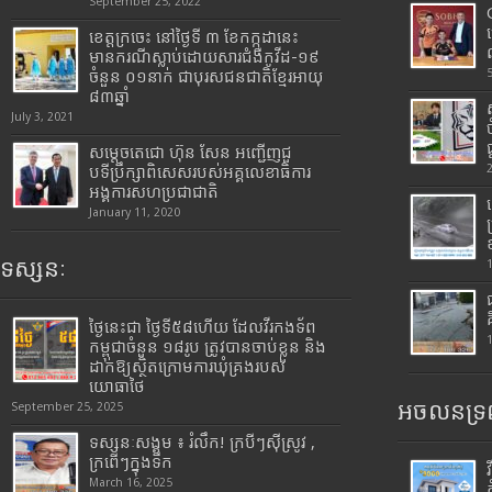
September 25, 2022
ខេត្តក្រចេះ នៅថ្ងៃទី ៣ ខែកក្កដានេះ
មានករណីស្លាប់ដោយសារជំងឺកូវីដ-១៩
ចំនួន ០១នាក់ ជាបុរសជនជាតិខ្មែរអាយុ
៨៣ឆ្នាំ
July 3, 2021
សម្តេចតេជោ ហ៊ុន សែន អញ្ជើញជួ
បទីប្រឹក្សាពិសេសរបស់អគ្គលេខាធិការ
អង្គការសហប្រជាជាតិ
January 11, 2020
ទស្សនៈ
ថ្ងៃនេះជា ថ្ងៃទី៥៨ហើយ ដែលវីរកងទ័ព
កម្ពុជាចំនួន ១៨រូប ត្រូវបានចាប់ខ្លួន និង
ដាក់ឱ្យស្ថិតក្រោមការឃុំគ្រងរបស់
យោធាថៃ
អចលនទ្រព
September 25, 2025
ទស្សនៈសង្គម ៖ រំលឹក! ក្របីៗស៊ីស្រូវ ,
ក្រពើៗក្នុងទឹក
March 16, 2025