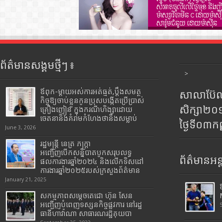
ព័ត៌មានសង្គមថ្មីៗ ៖
>
ឪពុក-ម្ដាយអស់ការអត់ធ្មត់,ប្ដឹងសមត្ថ
សាលាប៊ែលធ
កិច្ចឱ្យចាប់ខ្លួនកូនប្រុសបង្កើតប្រើប្រាស់
សិក្សា២
គ្រឿងញៀន ក្នុងករណីហិង្សាដោយ
ចេតនានិងគំរាមកំហែងថានឹងសម្លាប់
ថ្ងៃទី០៣ក
June 3, 2026
រដ្ឋមន្រ្តី​ នេត្រ​ ភក្ត្រា​
អញ្ជើញបើកសន្និបាតបូកសរុបលទ្ធ
ព័ត៌មានអន្
ផលការងារឆ្នាំ២០២៤ និងលើកទិសដៅ
ការងារឆ្នាំ២០២៥របស់​ក្រសួង​ព័ត៌មាន​
January 21, 2025
សកម្មភាពសម្តេចតេជោ ហ៊ុន សែន
អញ្ជើញបំពេញទស្សនកិច្ចផ្លូវការ នៅរដ្ឋ
ធានីហាវ៉ាណា សាធារណរដ្ឋគុយបា