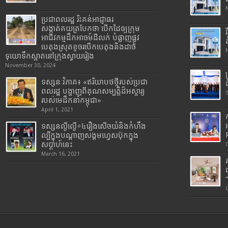
ប្រជាពលរដ្ឋ រិះគន់អាជ្ញាធរ
សង្កាត់គយត្របែកថា បើកដៃឲ្យក្រុម
អាជីវកម្មដឹកអាចម៍ដីលក់ បំផ្លាញផ្លូវ
បេតុងស្រុតខូចរបើកបេតុងនិងដាច់
ទុយោទឹកស្អាតនៅក្រុងស្វាយរៀង
November 30, 2024
ទស្សនៈវិភាគ៖ «ឥរិយាបថថ្មីរបស់ប្រជា
ពលរដ្ឋ បង្ហាញពីគុណសម្បត្តិដ៏អស្ចារ្យ
របស់មេដឹកនាំកម្ពុជា»
April 1, 2021
ទស្សនល្ងីល្ងើ÷៤រឿងសើចយំនិងកំហឹង
ល្បីក្នុងបណ្តាញសង្គមហ្វេសប៊ុកក្នុង
សប្តាហ៍នេះ
March 16, 2021