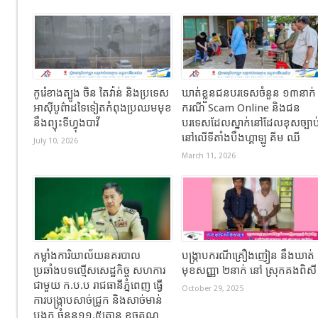
កូរ៉េខាងត្បូង ចិន តៃវ៉ាន់ និងប្រទេស
ឃាត់ខ្លួនជនបរទេសចំនួន ១៣នាក់
អាស៊ីបូព៌ាដទៃទៀតកំពុងប្រឈមមុខ
ករណី Scam Online និងជន
នឹងព្យុះទីហ្វុងបាវី
បរទេសដែលស្នាក់នៅដែលខុសច្បាប
នៅលើទីតាំងបឹងហ្គាឡូ គីម ឈី
July 10, 2026
March 11, 2026
កម្លាំងការិយាល័យនគរបាល
បង្ក្រាបករណីគ្រឿងញៀន នឹងឃាត់
ប្រឆាំងបទល្មើសសេដ្ឋកិច្ច សហការ
មុខសញ្ញា ២នាក់ នៅ ស្រុកគងពិស
ជាមួយ ក.ប.ប រាជធានីភ្នំពេញ ធ្វើ
October 29, 2025
ការបង្ក្រាបសាច់ជ្រូក និងសាច់មាន់
បង្កក ចំនួន១១.៥តោន ខូចគុណ