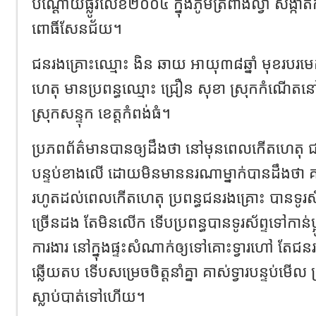
បណ្ដោយផ្លូវលេខ២០០៤ ក្នុងភូមិត្រពាំងល្វា សង្កា
ពោធិ៍សែនជ័យ។
ជនរងគ្រោះឈ្មោះ ងិន ឆាយ អាយុ៣៨ឆ្នាំ មុខរបរមេក
ហេតុ មានប្រពន្ធឈ្មោះ ជ្រឿន សុខា ស្រុកកំណើតនៅក្
ស្រុកសន្ទុក ខេត្តកំពង់ធំ។
ប្រភពព័ត៌មានបានឲ្យដឹងថា​ នៅមុនពេលកើតហេតុ ជ
បន្ទប់ខាងលើ ដោយមិនមាននរណាម្នាក់បានដឹងថា គ
រហូតដល់ពេលកើតហេតុ ប្រពន្ធជនរងគ្រោះ បានទូរស
ច្រើនដង តែមិនលើក ទើបប្រពន្ធបានទូរស័ព្ទទៅកាន់ប្អូ
ការងារ នៅក្នុងផ្ទះសំណាក់ឲ្យទៅគោះទ្វារហៅ តែជន
ឆ្លើយតប ទើបសម្រេចចិត្តនាំគ្នា គាស់ទ្វារបន្ទប់ម
ស្លាប់បាត់ទៅហើយ។