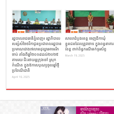
រដ្ឋបាលរាជធានីភ្នំពេញ៖ រដ្ឋាភិបាល
សាលាដំបូងខេត្ត ចេញដីកាឃុំ
សន្សំសំចៃថវិកាជូនប្រជាពលរដ្ឋបាន
ខ្លួនជនដែលត្រូវចោទ ក្នុងពន្ធនាគារ
ប្រមាណជាង៧លានដុល្លារអាមេរិក
ខេត្ត ពាក់ព័ន្ធករណីឆក់ទូរស័ព្ទ
ចាប់ តាំងពីឆ្នាំ២០១៨ដល់២០២៥
March 19, 2025
តាមរយៈជិះរថយន្ដក្រុងទៅ ស្រុក
កំណើត ក្នុងឱកាសបុណ្យចូលឆ្នាំថ្មី
ប្រពៃណីជាតិ
April 10, 2025