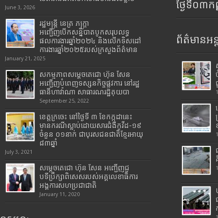
ថ្ងៃទី០៣ក
June 3, 2026
រដ្ឋមន្រ្តី​ នេត្រ​ ភក្ត្រា​
អញ្ជើញបើកសន្និបាតបូកសរុបលទ្ធ
ព័ត៌មានអន្
ផលការងារឆ្នាំ២០២៤ និងលើកទិសដៅ
ការងារឆ្នាំ២០២៥របស់​ក្រសួង​ព័ត៌មាន​
January 21, 2025
សកម្មភាពសម្តេចតេជោ ហ៊ុន សែន
អញ្ជើញបំពេញទស្សនកិច្ចផ្លូវការ នៅរដ្ឋ
ធានីហាវ៉ាណា សាធារណរដ្ឋគុយបា
September 25, 2022
ខេត្តក្រចេះ នៅថ្ងៃទី ៣ ខែកក្កដានេះ
មានករណីស្លាប់ដោយសារជំងឺកូវីដ-១៩
ចំនួន ០១នាក់ ជាបុរសជនជាតិខ្មែរអាយុ
៨៣ឆ្នាំ
July 3, 2021
សម្តេចតេជោ ហ៊ុន សែន អញ្ជើញជួ
បទីប្រឹក្សាពិសេសរបស់អគ្គលេខាធិការ
អង្គការសហប្រជាជាតិ
January 11, 2020