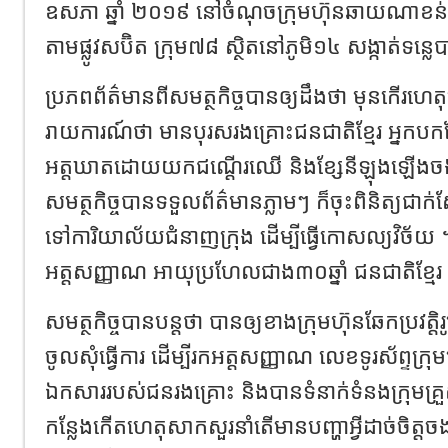
ឧសភា ឆ្នាំ ២០១៩ នៅចំណុចក្រុមហ៊ុនឆាយណាខន់ស្រា
តាមផ្លូវសប៊ិត ក្រុម៧៨ ស្ថិតនៅភូមិ១៤ សង្កាត់ទន្
ប្រភពព័ត៌មានពីសមត្ថកិច្ចបានឲ្យដឹងថា មុនកើរហេត
រាយការណ៍ថា មានបុរសរងគ្រោះជនជាតិខ្មែរ អ្នកបកប
អត្តឃាតដោយយកជណ្តើរឈើ និងខ្សែនីឡុងឡើងចងនៅ
សមត្ថកិច្ចបានទទួលព័ត៌មានភ្លាមៗ ក៏ចុះពិនិត្យជា
ទៅការិយាល័យជំនាញក្រុង ដើម្បីធ្វើកោសល្យវិច័យ 
អត្តសញ្ញាណ អាយុប្រហែលជាង៣០ឆ្នាំ ជនជាតិខ្មែរ
សមត្ថកិច្ចបានបន្តថា បានឲ្យខាងក្រុមហ៊ុនឆែកប្រវត្ត
ចូលសុំធ្វើការ ដើម្បីរកអត្តសញ្ញាណ លេខទូរស័ព្ទក្រុ
ឯកសាររបស់ជនរងគ្រោះ និងបានទំនាក់ទំនងក្រុមគ្រ
កន្លែងកើតហេតុសាកសួរនាំតើមានបញ្ហាអ្វីដាច់ចិត្តចង