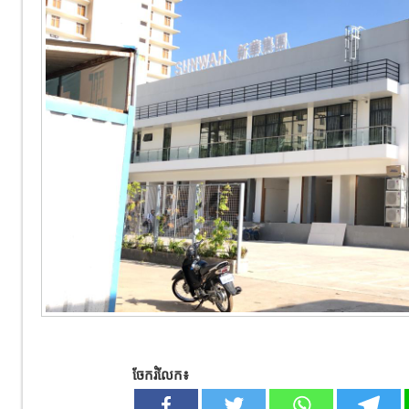
ចែករំលែក៖