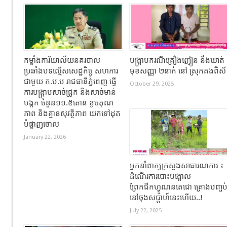
កម្លាំងការិយាល័យនគរបាល
បង្ក្រាបករណីគ្រឿងញៀន នឹងឃាត់
ប្រឆាំងបទល្មើសសេដ្ឋកិច្ច សហការ
មុខសញ្ញា ២នាក់ នៅ ស្រុកគងពិស
ជាមួយ ក.ប.ប រាជធានីភ្នំពេញ ធ្វើ
October 29, 2025
ការបង្ក្រាបសាច់ជ្រូក និងសាច់មាន់
បង្កក ចំនួន១១.៥តោន ខូចគុណ
ភាព និងគ្មានសុវត្ថិភាព យកទៅដុត
បំផ្លាញចោល
January 22, 2026
អ្នកនាំពាក្យក្រសួងសាធារណការ ៖
ដំណើរការបោះបង្គោល
ព្រែកជីកហ្វូណនតេជោ គ្រោងបញ្ចប
នៅចុងសប្តាហ៍នេះហើយ..!
July 22, 2025