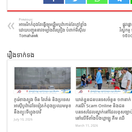
Previous:
អាមេរិកកំពុងតែធ្វើឲ្យមជ្ឈិមបូព៌ាកាន់តែក្តៅខ្លាំង
ផ្លូវផ
ដោយបញ្ជូននាវចម្បាំងពីរគ្រឿង បំពាក់មីស៊ីល
វិស្វកម
Tomahawk
១៥០០ម៉
រឿងទាក់ទង
កូរ៉េខាងត្បូង ចិន តៃវ៉ាន់ និងប្រទេស
ឃាត់ខ្លួនជនបរទេសចំនួន ១៣នាក់
អាស៊ីបូព៌ាដទៃទៀតកំពុងប្រឈមមុខ
ករណី Scam Online និងជន
នឹងព្យុះទីហ្វុងបាវី
បរទេសដែលស្នាក់នៅដែលខុសច្បាប
នៅលើទីតាំងបឹងហ្គាឡូ គីម ឈី
July 10, 2026
March 11, 2026