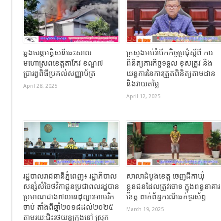
ឆ្លងចរន្តអគ្គិសនីឆេះសាល
ក្រសួងអប់រំបើកកិច្ចប្រជុំស្តីពី ការ
មហោស្រពខេត្តតាកែវ ខណ្ឌ៧
ពិនិត្យភារកិច្ចទទួល ខុសត្រូវ និង
ប្រារព្ធពិធីប្រគល់សញ្ញាប័ត្រ
យន្តការនៃការត្រួតពិនិត្យតាមដាន
និងវាយតម្លៃ
April 28, 2025
April 12, 2025
រដ្ឋបាលរាជធានីភ្នំពេញ៖ រដ្ឋាភិបាល
សាលាដំបូងខេត្ត ចេញដីកាឃុំ
សន្សំសំចៃថវិកាជូនប្រជាពលរដ្ឋបាន
ខ្លួនជនដែលត្រូវចោទ ក្នុងពន្ធនាគារ
ប្រមាណជាង៧លានដុល្លារអាមេរិក
ខេត្ត ពាក់ព័ន្ធករណីឆក់ទូរស័ព្ទ
ចាប់ តាំងពីឆ្នាំ២០១៨ដល់២០២៥
March 19, 2025
តាមរយៈជិះរថយន្ដក្រុងទៅ ស្រុក