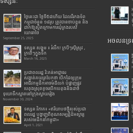
ទស្សនៈ
ថ្ងៃនេះជា ថ្ងៃទី៥៨ហើយ ដែលវីរកងទ័ព
កម្ពុជាចំនួន ១៨រូប ត្រូវបានចាប់ខ្លួន និង
ដាក់ឱ្យស្ថិតក្រោមការឃុំគ្រងរបស់
យោធាថៃ
September 25, 2025
អចលនទ្រព
ទស្សនៈសង្គម ៖ រំលឹក! ក្របីៗស៊ីស្រូវ ,
ក្រពើៗក្នុងទឹក
March 16, 2025
ប្រជាពលរដ្ឋ រិះគន់អាជ្ញាធរ
សង្កាត់គយត្របែកថា បើកដៃឲ្យក្រុម
អាជីវកម្មដឹកអាចម៍ដីលក់ បំផ្លាញផ្លូវ
បេតុងស្រុតខូចរបើកបេតុងនិងដាច់
ទុយោទឹកស្អាតនៅក្រុងស្វាយរៀង
November 30, 2024
ទស្សនៈវិភាគ៖ «ឥរិយាបថថ្មីរបស់ប្រជា
ពលរដ្ឋ បង្ហាញពីគុណសម្បត្តិដ៏អស្ចារ្យ
របស់មេដឹកនាំកម្ពុជា»
April 1, 2021