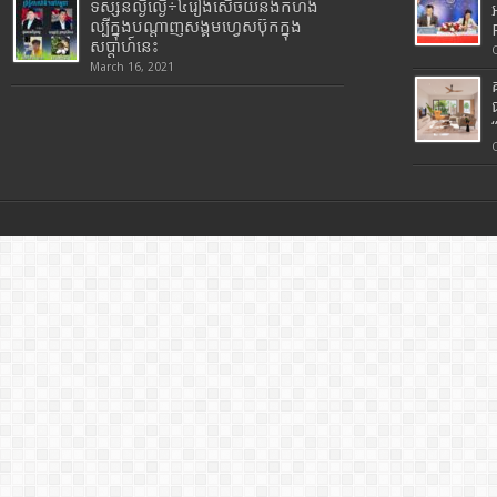
ទស្សនល្ងីល្ងើ÷៤រឿងសើចយំនិងកំហឹង
ល្បីក្នុងបណ្តាញសង្គមហ្វេសប៊ុកក្នុង
សប្តាហ៍នេះ
March 16, 2021