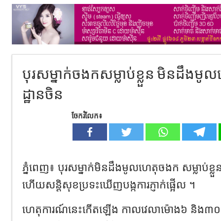
បុរសម្នាក់ចងកសម្លាប់ខ្លួន មិនដឹងមូលហ
ដ្ឋានចិន
ចែករំលែក៖
ភ្នំពេញ៖ បុរសម្នាក់មិនដឹងមូលហេតុចងក សម្លាប់ខ្លួន 
ហើយសន្តិសុខប្រទះឃើញបង្កការភ្ញាក់ផ្អើល ។
ហេតុការណ៍នេះកើតឡើង កាលវេលាម៉ោង៦ និង៣០នាទី