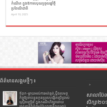
កំណើត ក្នុងឱកាសបុណ្យចូលឆ្នាំថ្មី
ប្រពៃណីជាតិ
April 10, 2025
ព័ត៌មានសង្គមថ្មីៗ ៖
>
ឪពុក-ម្ដាយអស់ការអត់ធ្មត់,ប្ដឹងសមត្ថ
សាលាប៊ែលធ
កិច្ចឱ្យចាប់ខ្លួនកូនប្រុសបង្កើតប្រើប្រាស់
សិក្សា២
គ្រឿងញៀន ក្នុងករណីហិង្សាដោយ
ចេតនានិងគំរាមកំហែងថានឹងសម្លាប់