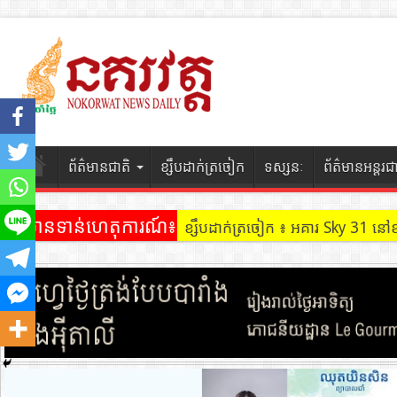
ព័ត៌មានជាតិ
ខ្សឹបដាក់ត្រចៀក
ទស្សនៈ
ព័ត៌មានអន្តរជ
ព័ត៌មានទាន់ហេតុការណ៍៖
ខ្សឹបដាក់ត្រចៀក ៖ អគារ Sky 31 នៅ