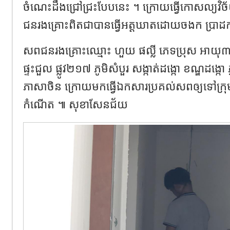
ចំណេះដឹងជ្រៅជ្រះបែបនេះ ។ ក្រោយធ្វើកោសល្យវិច័យ
ជនរងគ្រោះពិតជាបានធ្វើអត្តឃាតដោយចងក ប្រាដ
សពជនរងគ្រោះឈ្មោះ​ ហួយ​ ផល្លី​ ភេទប្រុស​ អាយុ​៣៥ឆ្នា
ផ្ទះជួល​ ផ្លូវ២១៧​ ភូមិសំបួរ​ សង្កាត់ដង្កោ​ ខណ្ឌដង្កោ​
ភាសាចិន​ ក្រោយមកធ្វើឯកសារប្រគល់សពឲ្យទៅក្រុ
កំណើត ៕ សុខាសែនជ័យ