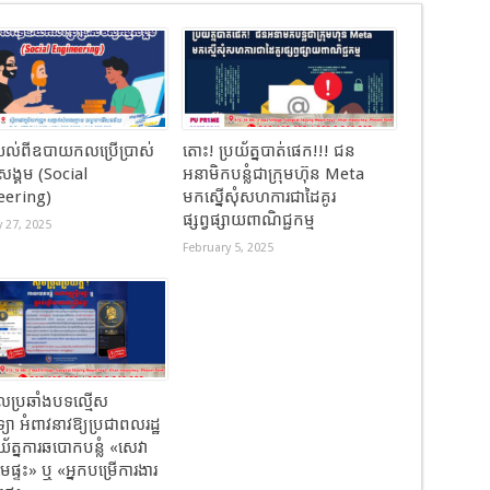
ល់ពីឧបាយកលប្រើប្រាស់
តោះ! ប្រយ័ត្នបាត់ផេក​!!! ជន​
មសង្គម (​Social
អនាមិក​បន្លំ​ជាក្រុមហ៊ុន​ Meta
eering)
មកស្នេីសុំសហការ​ជាដៃ​គូរ​
ផ្សព្វផ្សាយ​ពាណិជ្ជកម្ម​
 27, 2025
February 5, 2025
ប្រឆាំងបទល្មើស
ិទ្យា អំពាវនាវឱ្យប្រជាពលរដ្ឋ
រយ័ត្នការឆបោកបន្លំ «សេវា
តីមេផ្ទះ» ឬ «អ្នកបម្រើការងារ