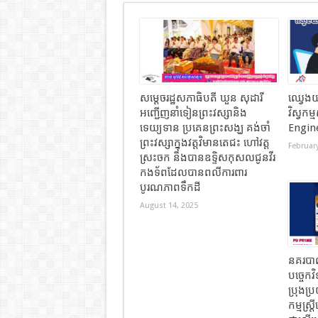
សម្តេចរដ្ឋសភាធិបតី ឃួន សុដារី
ឈ្វេងយ
អញ្ជើញនាំទៀនព្រះវស្សានិង
វិស្វកម្
ទេយ្យទាន ប្រគេនព្រះសង្ឃ គង់ចាំ
Engin
ព្រះវស្សាក្នុងវត្តវិមានតេជះ ហៅវត្ត
February
ស្រះចក និងបានឧទ្ទិសកុសលជូនវីរ
កងទ័ពដែលបានពលីការពារ
បូរណភាពទឹកដី
August 14, 2025
នគរបាល
បច្ចេកវ
ប្រុងប្
កម្មស្រ្