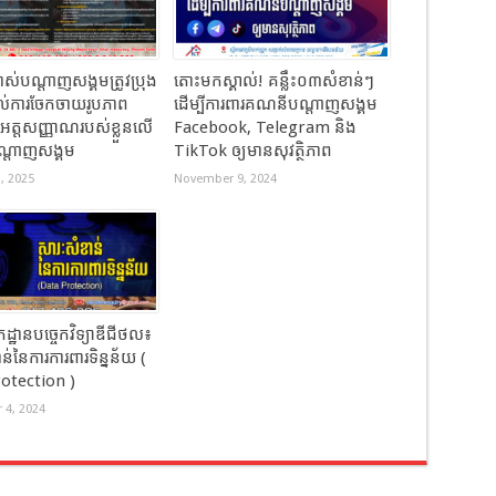
្រាស់បណ្តាញសង្គមត្រូវប្រុង
តោះមកស្គាល់! គន្លឹះ០៣សំខាន់ៗ
រាល់ការចែកចាយរូបភាព
ដើម្បីការពារគណនីបណ្តាញសង្គម
ត្តសញ្ញាណរបស់ខ្លួនលើ
Facebook, Telegram និង
្តាញសង្គម
TikTok ឲ្យមានសុវត្ថិភាព
, 2025
November 9, 2024
្ឋានបច្ចេកវិទ្យាឌីជីថល៖​
ន់នៃការការពារទិន្នន័យ (
otection )
4, 2024