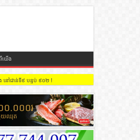
ំពីយើង
 នៅជាន់ទី៩ បន្ទប់ ៩០២ !