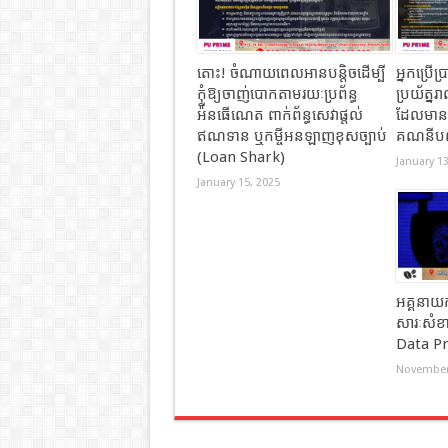
តោះ​! ចំណាយពេលអានបន្តិចដើម្បី
អ្នកប្រើប
កុំឱ្យចាញ់បោកតាមរយៈប្រព័ន្ធ​
ប្រយ័ត្ន
អ៉ីនធេីណេត​ ពាក់ព័ន្ធ​សេវាផ្តល់
ដែលមានអ
ឥណទាន​ ឬកម្ចីអនឡាញខុសច្បាប់
គណនីបណ
(Loan Shark)
January 13
January 15, 2025
អគ្គនាយកដ
សារៈសំខា
Data Pr
November 