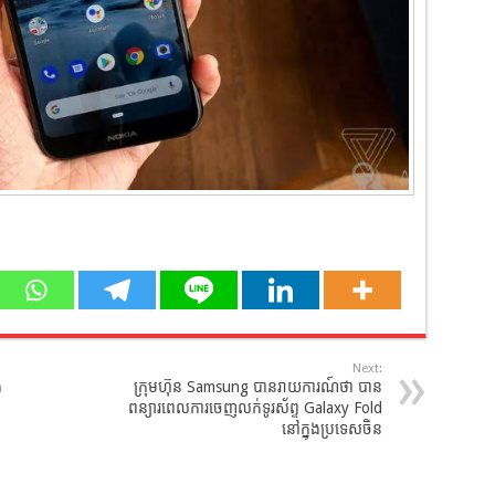
Next:
ង
ក្រុមហ៊ុន Samsung បានរាយការណ៍ថា បាន
ពន្យារពេលការចេញលក់ទូរស័ព្ទ Galaxy Fold
នៅក្នុងប្រទេសចិន