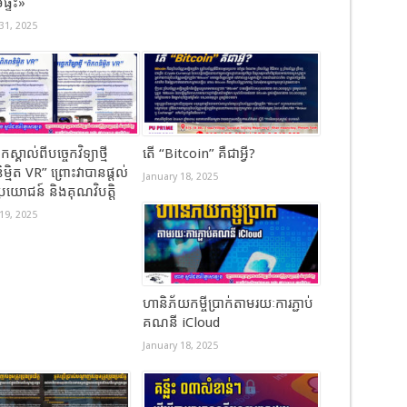
េផ្ទះ»
31, 2025
ស្គាល់​ពីបច្ចេកវិទ្យាថ្មី
តើ “Bitcoin” គឺជាអ្វី?
ម្មិត VR”​ ព្រោះវាបានផ្តល់
January 18, 2025
ប្រយោជន៍ និងគុណវិបត្តិ
19, 2025
ហានិភ័យកម្ចីប្រាក់តាមរយៈការភ្ជាប់
គណនី iCloud
January 18, 2025