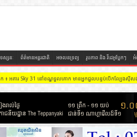
ទស្សនៈ
ព័ត៌មានអន្តរជាតិ
អចលនទ្រព្យ
រូបភាព និង វីដេអូប្លែកៗ
អ
ចៀក ៖ អគារ Sky 31 នៅខណ្ឌទួលគោក មានអ្នកជួលបន្ទប់បើកល្បែងសុីសង