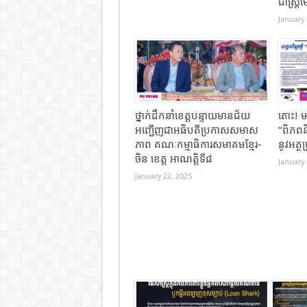
ជាស្រ្តីម
January 
ថ្នាក់ដឹកនាំខេត្តបន្ទាយមានជ័យ
តោះ​! មក
អញ្ជើញជាអធិបតីប្រកាសសមាស
“ពិភពនិ
ភាព គណៈកម្មាធិការសមាគមខ្មែរ-
នូវអត្ថ
ចិន ខេត្ត អាណត្តិទី៨
January 
January 22, 2025