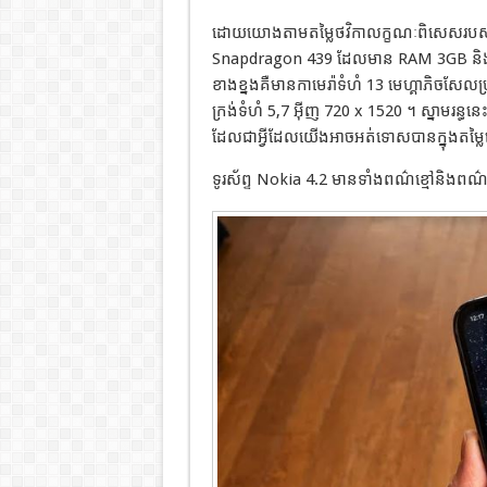
ដោយយោងតាមតម្លៃថវិកាលក្ខណៈពិសេសរបស់ 
Snapdragon 439 ដែលមាន RAM 3GB និង
ខាងខ្នងគឺមានកាមេរ៉ាទំហំ 13 មេហ្គាភិច
ក្រង់ទំហំ 5,7 អ៊ីញ 720 x 1520 ។ ស្នាមរន្ធ
ដែលជាអ្វីដែលយើងអាចអត់ទោសបានក្នុងតម្លៃ
ទូរស័ព្ទ Nokia 4.2 មានទាំងពណ៌ខ្មៅនិងពណ