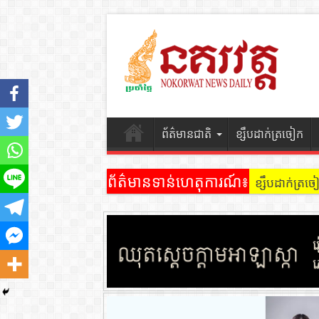
ព័ត៌មានជាតិ
ខ្សឹបដាក់ត្រចៀក
ព័ត៌មានទាន់ហេតុការណ៍៖
ខ្សឹបដាក់ត្រ