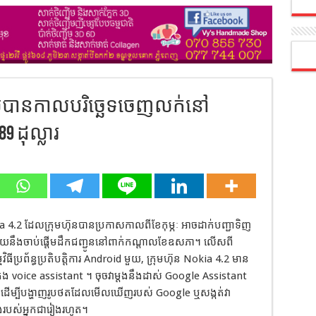
ទទួលបានកាលបរិច្ឆេទចេញលក់នៅ
9 ដុល្លារ
a 4.2 ដែលក្រុមហ៊ុនបានប្រកាសកាលពីខែកុម្ភៈ អាចដាក់បញ្ជាទិញ
ារហើយនឹងចាប់ផ្តើមដឹកជញ្ជូននៅពាក់កណ្តាលខែឧសភា។ លើសពី
ីប្រព័ន្ធប្រតិបត្តិការ Android មួយ, ក្រុមហ៊ុន Nokia 4.2 មាន
ុង voice assistant ។ ចុចវាម្តងនឹងដាស់ Google Assistant
ពីរដងដើម្បីបង្ហាញរូបថតដែលមើលឃើញរបស់ Google ឬសង្កត់វា
្លេងរបស់អ្នកជារៀងរហូត។