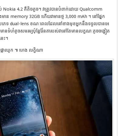
Nokia 4.2 គឺតិចតួច។ វាត្រូវបានបំពាក់ដោយ Qualcomm
មាន memory 32GB ហើយវាមានថ្ម 3,000 mAh ។ នៅផ្នែក
សែលប្រភេទ dual-lens ខណៈពេលដែលនៅខាងមុខអ្នកនឹងទទួលបានអេ
នេះមានទំហំតូចសមរម្យប៉ុន្តែវ៉ែនតារបស់វានៅតែមានលក្ខណៈតូចចង្អៀត
នេះ។
៌ផ្កាឈូក ៕ ហេង លក្ខិណា