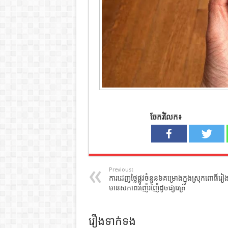
ចែករំលែក៖
Previous:
ការដេញថ្លៃផ្លូវចំនួន៦គម្រោងក្នុងស្រុកពោធិ៍រៀ
មានសភាពរញ៉េរញ៉ៃដូចផ្សារត្រី
រឿងទាក់ទង