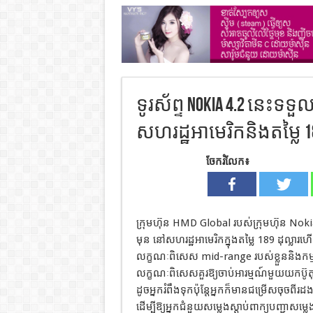
ទូរស័ព្ទ Nokia 4.2 នេះ
សហរដ្ឋអាមេរិកនិងតម្លៃ 18
ចែករំលែក៖
ក្រុមហ៊ុន HMD Global របស់ក្រុមហ៊ុន Noki
មុន នៅសហរដ្ឋអាមេរិកក្នុងតម្លៃ 189 ដុល្ល
លក្ខណៈពិសេស mid-range របស់ខ្លួននិងកម្មវិធ
លក្ខណៈពិសេសគួរឱ្យចាប់អារម្មណ៍មួយយកប៊ូត
ដូចអ្នករំពឹងទុកប៉ុន្តែអ្នកក៏មានជម្រើសចុច
ដើម្បីឱ្យអ្នកជំនួយសម្លេងស្តាប់ពាក្យបញ្ជាសម