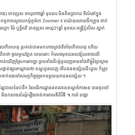
េទប្រុស អាយុ៣២ឆ្នាំ មុខរបរ មិនពិតប្រាកដ ទីលំនៅក្នុង
សកម្មភាពលួចយកម៉ូតូម៉ាក ​Zoomer X ពណ៌ស​លាយទឹកក្រូច ពាក់
ម៉ៃ ឬទ្ធិឃេី ភេទប្រុស ​អាយុ21ឆ្នាំ មុខរបរ មន្ត្រីប៉ូលិស ស្នាក់
េលកើតហេតុ រូបគាត់បានមកហាងត្រង់ទីតាំងកើតហេតុ ហើយ
ះគិតថា ចូលមួយភ្លែត ពេលនោះ ក៏លេចមុខជនសង្ស័យខាងលើ
 គាត់ឃើញស្រែកឆោឡោ ព្រមទាំងជិះម៉ូតូដេញតាមតាំងពីម្ដុំវិទ្យាស្ថាន
ុងសង្កាត់ផ្សារកណ្ដាល២ ខណ្ឌដូនពេញ ទើបជនសង្ស័យជិះដួល ក៏ត្រូវ
ើបទាក់ទងទៅសមត្ថកិច្ចឲ្យមកទទួលយកជនសង្ស័យ ។ ​
្ដិ៍រដ្ឋបាលទំនប់ទឹក នៃអធិការដ្ឋាននគរបាលខណ្ឌចំការមន បានចុះទៅ
ិងកសាងសំណុំរឿងចាត់ការតាមនីតិវិធី ៕ ភារ៉ា ដង្កោ