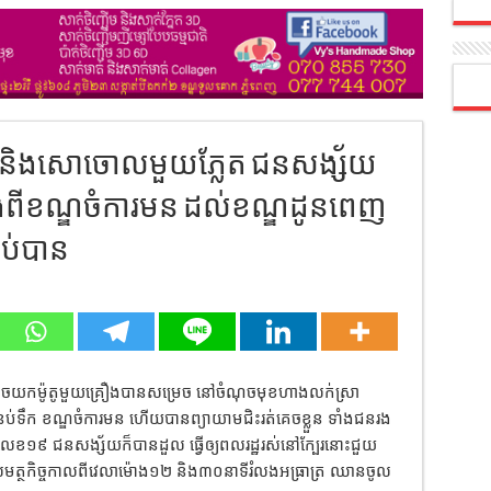
ូ និងសោចោលមួយភ្លែត ជនសង្ស័យ
តាំងពីខណ្ឌចំការមន ដល់ខណ្ឌដូនពេញ
ប់បាន
ាពលួចយកម៉ូតូមួយគ្រឿងបានសម្រេច នៅចំណុចមុខហាងលក់ស្រា
នប់ទឹក ខណ្ឌចំការមន ហើយបានព្យាយាមជិះរត់គេចខ្លួន ទាំងជនរង
វលេខ១៩ ជនសង្ស័យក៏បានដួល ធ្វើឲ្យពលរដ្ឋរស់នៅក្បែរនោះជួយ
សមត្ថកិច្ចកាលពីវេលាម៉ោង១២ និង៣០នាទីរំលងអធ្រាត្រ ឈានចូល