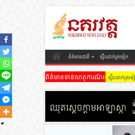
ព័ត៌មានជាតិ
ខ្សឹបដាក់ត្រចៀក
ព័ត៌មានទាន់ហេតុការណ៍៖
ខ្សឹបដាក់ត្រ