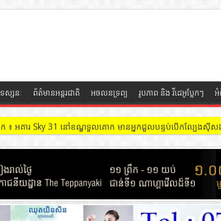
ទស្សនៈ
ព័ត៌មានអន្តរជាតិ
អចលនទ្រព្យ
រូបភាព និង វីដេអូប្លែកៗ
អ
ចៀក ៖ ដល់ករ ! ឈ្មួញដឹកឈើ១យប់ ជាង១០០ម៉ែត្រគូប ទៅជាង២០០ម៉ែត្រ 