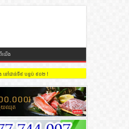
ំពីយើង
ពីខេត្តរតនគិរី ឆ្លងទៅវៀតណាមតាមច្រករបៀង ភុឡំ ស្រុកអូរយ៉ាដាវ