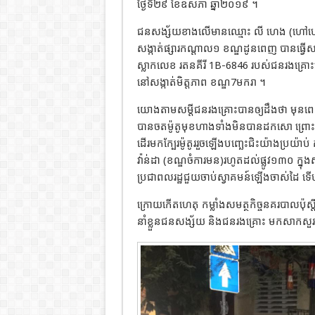
ថ្ងៃទី២៩ ខែឧសភា ឆ្នាំ២០១៩ ។ ​
ជនសង្ស័យខាងលើមានឈ្មោះ លី ហេង (ហៅហេង) ភ
សង្កាត់ផ្សារកណ្ដាល១ ខណ្ឌដូនពេញ បានធ្វើ
ស្លាកលេខ រតនគីរី 1B-6846 របស់ជនរងគ្រោះឈ្មោះ 
នៅសង្កាត់មិត្តភាព ​ខណ្ឌ7មករា ។ ​
យោងតាមសម្ដីជនរងគ្រោះបានឲ្យដឹងថា មុនព
បានចតម៉ូតូមុខហាងទាំងមិនបានដកសោ ព្រោ
ដើរមកក្បែរម៉ូតូររួចឡើងបញ្ឆេះជិះយ៉ាងប្រយ៉ាប់
វ៉ាន់ដា (ខណ្ឌចំការមន)រហូតដល់ផ្លូវ១៣០ ក្ន
ប្រជាពលរដ្ឋជួយចាប់ស្វាគមន៍ឡើងចាស់ដៃ ទ
ក្រោយកើតហេតុ កម្លាំងសមត្ថកិច្ចនគរបាលប៉ុស
នាំខ្លួនជនសង្ស័យ និងជនរងគ្រោះ មកសាកសួរ ន