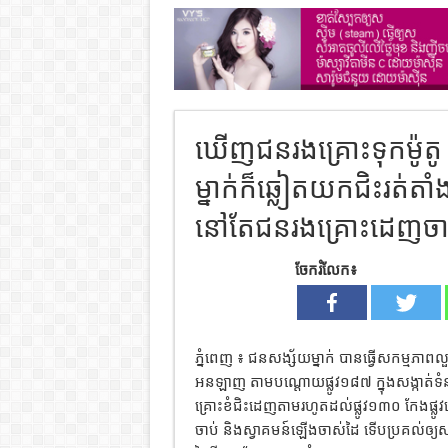
ឃើញជនរងគ្រោះទុកម៉ូត
ម្នាក់ក៏ឆ្លៀតយកជិះរត់
នៅតែជនរងគ្រោះដេញចា
ចែករំលែក៖
ភ្នំពេញ ៖ ជនសង្ស័យម្នាក់ បានធ្វើសកម្មភ
អនឡាញ តាមបណ្ដោយផ្លូវ១៨៧ ក្នុងសង្កាត់ទំ
គ្រោះខំជិះដេញតាមរហូតដល់ផ្លូវ១៣០ កែងផ្លូ
ចាប់ និងស្វាគមន៍ឡើងចាស់ដៃ ទើបប្រគល់ឲ្យ