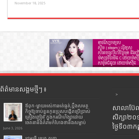
November 18, 2025
ព័ត៌មានសង្គមថ្មីៗ ៖
>
ឪពុក-ម្ដាយអស់ការអត់ធ្មត់,ប្ដឹងសមត្ថ
សាលាប៊ែលធ
កិច្ចឱ្យចាប់ខ្លួនកូនប្រុសបង្កើតប្រើប្រាស់
សិក្សា២
គ្រឿងញៀន ក្នុងករណីហិង្សាដោយ
ចេតនានិងគំរាមកំហែងថានឹងសម្លាប់
ថ្ងៃទី០៣ក
June 3, 2026
រដ្ឋមន្រ្តី​ នេត្រ​ ភក្ត្រា​