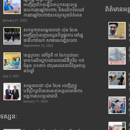
អញ្ជើញបើកសន្និបាតបូកសរុបលទ្ធ
ព័ត៌មានអន្
ផលការងារឆ្នាំ២០២៤ និងលើកទិសដៅ
ការងារឆ្នាំ២០២៥របស់​ក្រសួង​ព័ត៌មាន​
January 21, 2025
សកម្មភាពសម្តេចតេជោ ហ៊ុន សែន
អញ្ជើញបំពេញទស្សនកិច្ចផ្លូវការ នៅរដ្ឋ
ធានីហាវ៉ាណា សាធារណរដ្ឋគុយបា
September 25, 2022
ខេត្តក្រចេះ នៅថ្ងៃទី ៣ ខែកក្កដានេះ
មានករណីស្លាប់ដោយសារជំងឺកូវីដ-១៩
ចំនួន ០១នាក់ ជាបុរសជនជាតិខ្មែរអាយុ
៨៣ឆ្នាំ
July 3, 2021
សម្តេចតេជោ ហ៊ុន សែន អញ្ជើញជួ
បទីប្រឹក្សាពិសេសរបស់អគ្គលេខាធិការ
អង្គការសហប្រជាជាតិ
January 11, 2020
ទស្សនៈ