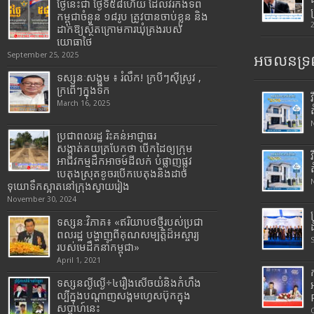
ថ្ងៃនេះជា ថ្ងៃទី៥៨ហើយ ដែលវីរកងទ័ព
កម្ពុជាចំនួន ១៨រូប ត្រូវបានចាប់ខ្លួន និង
ដាក់ឱ្យស្ថិតក្រោមការឃុំគ្រងរបស់
យោធាថៃ
September 25, 2025
អចលនទ្រព
ទស្សនៈសង្គម ៖ រំលឹក! ក្របីៗស៊ីស្រូវ ,
ក្រពើៗក្នុងទឹក
March 16, 2025
ប្រជាពលរដ្ឋ រិះគន់អាជ្ញាធរ
សង្កាត់គយត្របែកថា បើកដៃឲ្យក្រុម
អាជីវកម្មដឹកអាចម៍ដីលក់ បំផ្លាញផ្លូវ
បេតុងស្រុតខូចរបើកបេតុងនិងដាច់
ទុយោទឹកស្អាតនៅក្រុងស្វាយរៀង
November 30, 2024
ទស្សនៈវិភាគ៖ «ឥរិយាបថថ្មីរបស់ប្រជា
ពលរដ្ឋ បង្ហាញពីគុណសម្បត្តិដ៏អស្ចារ្យ
របស់មេដឹកនាំកម្ពុជា»
April 1, 2021
ទស្សនល្ងីល្ងើ÷៤រឿងសើចយំនិងកំហឹង
ល្បីក្នុងបណ្តាញសង្គមហ្វេសប៊ុកក្នុង
សប្តាហ៍នេះ