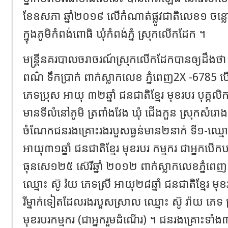
ខែឧសភា ឆ្នាំ២០១៩ លើកំណាត់ផ្លូវជាតិលេខ១ ចន្លោ
ក្នុងភូមិកំពង់ពោធិ ឃុំកំពង់ភ្នំ ស្រុកលើកដែក ។
មន្រ្ដីនគរបាលចរាចរណ៍ស្រុកលើកដែកបានឲ្យដឹងថា
ពណ៌ ទឹកប្រាក់ ពាក់ស្លាកលេខ ភ្នំពេញ2X -6785 
ភេទប្រុស អាយុ ៣២ឆ្នាំ ជនជាតិខ្មែរ មុខរបរ បុគ្គលិ
មានទីលំនៅភូមិ ត្រពាំងវែង ឃុំ ជើងកួន ស្រុកសំរោង 
ចំណែកជនរងគ្រោះរងរបួសធ្ងន់មាន២នាក់ ទី១-ឈ្មោះ 
អាយុ៣១ឆ្នាំ ជនជាតិខ្មែរ មុខរបរ កម្មករ ជាអ្នកបើកប
ធុនសេ១២៥ ស៊េរីឆ្នាំ ២០១២ ពាក់ស្លាកលេខភ្នំពេ
ឈ្មោះ ស៊ូ រ៉យ ភេទស្រី អាយុ២៨ឆ្នាំ ជនជាតិខ្មែរ មុខ
រីម្នាក់ទៀតដែលរងរបួសស្រាល ឈ្មោះ ស៊ូ រ៉ាយ ភេទ ស្
មុខរបរកម្មករ (ជាអ្នករួមដំណើរ) ។ ជនរងគ្រោះទាំ