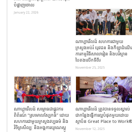
បំផ្លាញចោល
January 22, 2026
ណាហ្គាវើលដ៍ សហការជាមួយ
ក្រសួងអប់រំ យុវជន និងកីឡាដំណើ
ការកម្មវិធីសាលារៀន និងបរិស្ថាន
បៃតងលើកទីពីរ
November 25, 2025
ណាហ្គាវើលដ៍ សម្ពោធជាផ្លូវការ
ណាហ្គាវើលដ៍ ត្រូវបានទទួលស្គាល់
ពិព័រណ៍ “ស្រមោលស្បែកធំ” ដោយ
ជាកន្លែងធ្វើការល្អបំផុតមួយដោយ
សហការជាមួយក្រសួងវប្បធម៌ និង
ស្ថាប័ន Great Place to Work
វិចិត្រសិល្បៈ និងអង្គការយូណេស្កូ
November 12, 2025