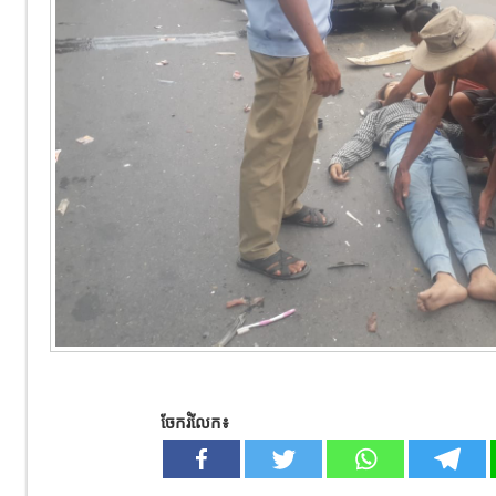
ចែករំលែក៖