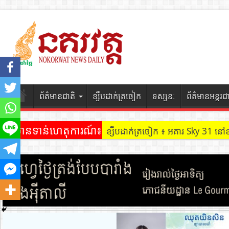
ព័ត៌មានជាតិ
ខ្សឹបដាក់ត្រចៀក
ទស្សនៈ
ព័ត៌មានអន្តរជ
ព័ត៌មានទាន់ហេតុការណ៍៖
ខ្សឹបដាក់ត្រចៀក ៖ អគារ Sky 31 នៅ