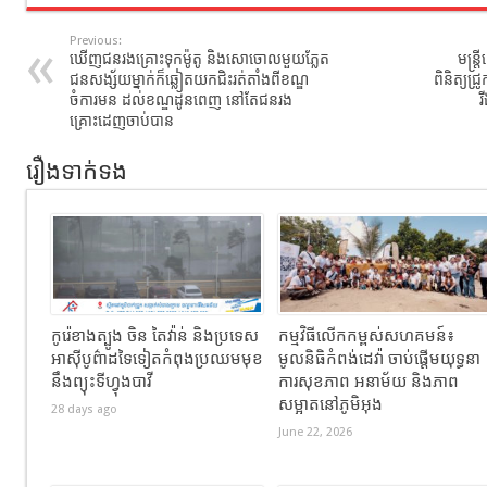
Previous:
ឃើញជនរងគ្រោះទុកម៉ូតូ និងសោចោលមួយភ្លែត
មន្ត្
ជនសង្ស័យម្នាក់ក៏ឆ្លៀតយកជិះរត់តាំងពីខណ្ឌ
ពិនិត្យជ
ចំការមន ដល់ខណ្ឌដូនពេញ នៅតែជនរង
រ
គ្រោះដេញចាប់បាន
រឿងទាក់ទង
កូរ៉េខាងត្បូង ចិន តៃវ៉ាន់ និងប្រទេស
កម្មវិធីលើកកម្ពស់សហគមន៍៖
អាស៊ីបូព៌ាដទៃទៀតកំពុងប្រឈមមុខ
មូលនិធិកំពង់ដេវ៉ា ចាប់ផ្តើមយុទ្ធនា
នឹងព្យុះទីហ្វុងបាវី
ការសុខភាព អនាម័យ និងភាព
សម្អាតនៅភូមិអុង
28 days ago
June 22, 2026