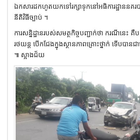
ឯកសារដកហូតយកទៅរក្សាទុកនៅអធិការដ្ឋាននគរបាល
នីតិវិធីច្បាប់ ។
ការសន្និដ្ឋានរបស់សមត្ថកិច្ចបញ្ជាក់ថា ករណីនេះ 
រថយន្ត បើកជែងក្នុងស្ថានភាពគ្រោះថ្នាក់ ទើបបានជ
៕ ស្អាងជ័យ