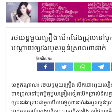
រថយន្ដមួយគ្រឿង បើកជែងជ្រុលទៅបុកម៉ូ
បណ្ដាលឲ្យរងរបួសធ្ងន់ស្រាល៣នាក់
ចែករំលែក៖
ខេត្តកណ្ដាល៖ រថយន្ដមួយគ្រឿង បើកបោះពួយលឿន
បានជ្រុលទៅបុកម៉ូតូមួយគ្រឿងទៀតបើកច្រាស់ទិស
ឲ្យជនរងគ្រោះជាអ្នកបើកបរម៉ូតូ៣នាក់រងរបួសធ្ងន់
ថ្នាក់ចរាចរណ៍ខាងលើនេះ បានកើតឡើង នៅវេលាម៉