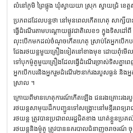
លំនៅភូមិ ព្រៃផ្អុង ឃុំស្វាយយា ស្រុក ស្វាយជ្រំ ខេត
ប្រភពដដែលបន្ដថា នៅមុនពេលកើតហេតុ សាក្សីប
ធ្វើដំណើរតាមបណ្ដោយផ្លូវជាតិលេខ១ ក្នុងទិសដៅពី
លុះបើកមកដល់ចំណុចកើតហេតុ ស្រាប់តែអ្នកបើកប
ជែងរថយន្ដមួយគ្រឿងទៀតនៅខាងមុខ ដោយពុំមើលស្ថាន
ទៅបុកម៉ូតូមួយគ្រឿងដែលធ្វើដំណើរច្រាស់ទិសគ្នា
អ្នកបើកបរនិងអ្នករួមដំណើរ២នាក់រងរបួសធ្ងន់ និងអ្
ស្រាល ។
ក្រោយពីមានហេតុការណ៍កើតឡើង ជនរងគ្រោះរងរបួសធ
រថយន្ដសាមុយដឹកបញ្ជូនទៅសង្រ្គោះនៅមន្ទីរពេទ្យរាជ
រថយន្ដ ត្រូវបានប្រជាពលរដ្ឋជិតខាង ឃាត់ខ្លួនប្រ
រថយន្ដនិងម៉ូតូ ត្រូវបាននគរបាលជំនាញចរាចរណ៍ ចុ