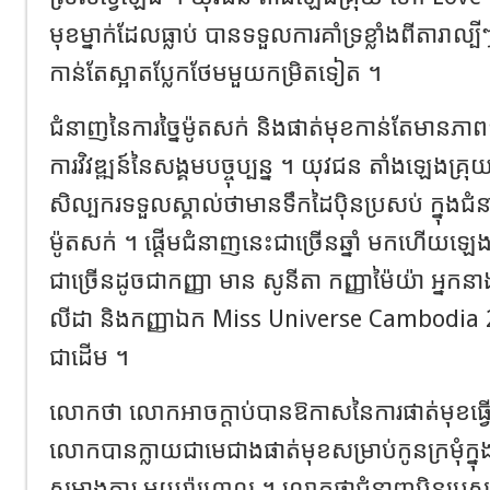
មុខម្នាក់ដែលធ្លាប់ បានទទួលការគាំទ្រខ្លាំងពីតារាល្
កាន់តែស្អាតប្លែកថែមមួយកម្រិតទៀត ។
ជំនាញនៃការច្នៃម៉ូតសក់ និងផាត់មុខកាន់តែមានភ
ការវិវឌ្ឍន៍នៃសង្គមបច្ចុប្បន្ន ។ យុវជន តាំងឡេងគ្
សិល្បករទទួលស្គាល់ថាមានទឹកដៃប៉ិនប្រសប់ ក្នុងជំ
ម៉ូតសក់ ។ ផ្តើមជំនាញនេះជាច្រើនឆ្នាំ មកហើយឡេង
ជាច្រើនដូចជាកញ្ញា មាន សូនីតា កញ្ញា​ម៉ៃយ៉ា អ្នកនាង គ
លីដា និងកញ្ញាឯក Miss Universe Cambodia 
ជាដើម ។
លោកថា លោកអាចក្តាប់បានឱកាសនៃការផាត់មុខធ្វើស
លោកបានក្លាយជាមេជាងផាត់មុខសម្រាប់កូនក្រមុំក្នុ
សម្អាងការ មយូរ៉ាហ្គោល ។ លោកថាជំនាញប៉ិនប្រសប