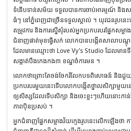
ទំនើបទាន់សម័យ ទទួលបានការចាប់អារម្មណ៍ និងសរស
ធំៗ នៅភ្នំពេញជាច្រើនទទួលស្គាល់ ។ យុវជនរូបនេ
តម្រូវការ និងការស្នើសុំរបស់អ្នកប្រកបរបរផ្នែកសម្អា
ជំនាញផាត់មុខធ្វើសក់ លោកបានបង្កើតសាលាបណ្ត
ដែលមានឈ្មោះថា Love Vy’s Studio ដែលមានទី
សង្កាត់បឹងកេងកង៣ ខណ្ឌចំការមន ។
លោកថាព្រោះតែចង់ចែករំលែកបទពិសោធន៍ និងជួយព
ប្រកបរបរមួយនេះទើបលោកបង្កើតថ្នាលសិក្សាមួយន
ឲ្យសិស្សដែលទើបសិក្សា និងចេះខ្លះៗហើយនោះក
ភាពប៉ិនប្រសប់ ។
អ្នកជំនាញផ្នែកសម្អាងវ័យក្មេងរូបនេះលើកឡើងថា ក
ជំនាញគឺជាទុនដ៏សំខាន់ ដើម្បីឈោងចាប់ឈ្មោះជាអ្ន