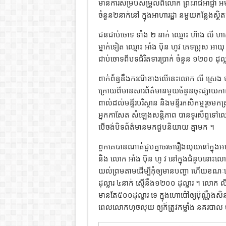
មានការសម្របសម្រួលពីលោក ព្រះរាជអាជ្ញា អម
ចំនួន២នាក់នៅ ក្នុងអាហារដ្ឋា នមួយកន្លែងស្ថិតនៅ
ជនជាប់ចោទ ទាំង ២ នាក់ ឈ្មោះ ហ៊ាង លី ហាក់
ម្នាក់ទៀត ឈ្មោះ អាំង ប៊ុន ហូវ ភេទប្រុស អាយុ 
ជាប់ចោទពីបទជំរិតទារប្រាក់ ចំនួន ១២០០ ដុល
ពាក់ព័ន្ធនឹងករណីខាងលើនេះលោក លី ស្រេង បាន
ក្រោយពីមានសារព័ត៌មានមួយចំនួនចុះផ្សាយកាលព
ពាល់ដល់មន្ទីរបរិស្ថាន និងមន្ទីរកសិកម្មរួចម
អ្នកកាសែត សំឡេងសន្តិភាព បានទូរស័ព្ទទៅ
បើចង់បិទព័ត៌មានមកជួបនិយាយ គ្នាមក ។
ពួកគេបានណាត់ជួបគ្នាចរចារឿងលុយនៅក្នុង
និង លោក អាំង ប៊ុន ហូ វ នៅក្នុងជំនួបនោះ
យល់ព្រមតាមដើម្បីកុំឲ្យមានបញ្ហា ហើយខណៈនោះ
ដុល្លារ ៤នាក់ ស្មើនឹង១២០០ ដុល្លារ ។ លោ
មានតែ៥០០ដុល្លារ ទេ ក្នុងហោប៉ៅឲ្យប៉ុណ្ណឹងស
ពេលលោកហុចលុយ ឲ្យក៏ត្រូវកម្លាំង នគរបាល ចាប់ខ