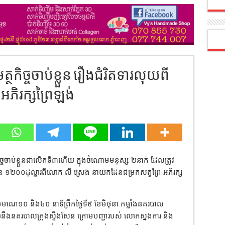
ថកិច្ចចាប់ខ្លួន រឿងជំរិតទារលុយពី
ភិរក្សព្រៃឡង់
ថកិច្ចចាប់ខ្លួនជាលើកទី៣ហើយ ក្នុងចំណោមមនុស្ស ២នាក់ ដែលត្រូវ
នួន ១២០០ដុល្លារពីលោក លី ស្រេង នាយកដែនជម្រកសត្វព្រៃ អភិរក្ស
មាណ១០ និង៤០ នាទីព្រឹកថ្ងៃទី៩ ខែមិថុនា កម្លាំងនគរបាល
នឹងនគរបាលក្រុងស្ទឹងសែន ក្រោមបញ្ជារបស់ លោកស្នងការ និង