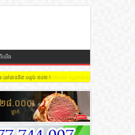
ំពីយើង
 នៅជាន់ទី៩ បន្ទប់ ៩០២ !