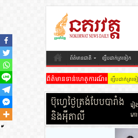
ព័ត៌មានជាតិ
ខ្សឹបដាក់ត្រចៀក
ព័ត៌មានទាន់ហេតុការណ៍៖
ខ្សឹបដាក់ត្រ