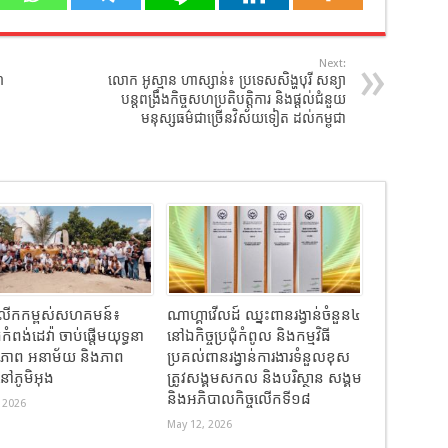
Next:
៣
លោក អូស្មាន ហាស្សាន់៖ ប្រទេសសិង្ហបុរី​ សន្យា
បន្តពង្រឹងកិច្ចសហប្រតិបត្តិការ​ និង​ផ្តល់ជំនួយ
មនុស្សធម៌ជាច្រើនវិស័យទៀត​ ដល់កម្ពុជា
ធីលើកកម្ពស់សហគមន៍៖
ណាហ្គាវើលដ៍ ឈ្នះពានរង្វាន់ចំនួន៤
កំពង់ដេវ៉ា ចាប់ផ្តើមយុទ្ធនា
នៅឯកិច្ចប្រជុំកំពូល និងកម្មវិធី
ខភាព អនាម័យ និងភាព
ប្រគល់ពានរង្វាន់ការងារទំនួលខុស
នៅភូមិអុង
ត្រូវសង្គមសកល និងបរិស្ថាន សង្គម
និងអភិបាលកិច្ចលើកទី១៨
 2026
May 12, 2026