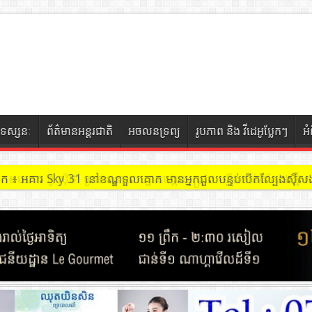
ទស្សនៈ
ព័ត៌មានអន្តរជាតិ
អចលនទ្រព្យ
រូបភាព និង វីដេអូប្លែកៗ
អ
ចៀក ៖ អគារ Sky 31 នៅខណ្ឌទួលគោក មានអ្នកជួលបន្ទប់បើកល្បែងសុីសង