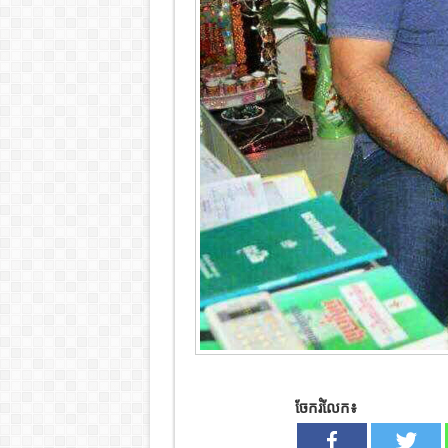
ចែករំលែក៖