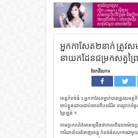
អ្នកកាសែត២នាក់ ត្រូវសមត្
នាយកដែនជម្រកសត្វព្រៃអ
ចែករំលែក៖
ខេត្តកំពង់ធំ ៖ អ្នកកាសែតម្នាក់បានត្រូវសមត្
ចាប់ខ្លួនដោយជាប់ចោទពីបទជំរិត ទារប្រាក់ចំ
ព្រៃឡង់ ។
តាមប្រភពព័ត៌មានឲ្យដឹងថាកាលពីវេលាម៉ោងប្រ
ការិយាល័យជំនាញខេត្ត កំពង់ធំសហការជាមួយ