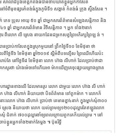
 សាលាដំបូងខេត្តកំពង់ធំបានចាប់ឃាត់ខ្លួនអ្នកកាសែត
ចំពីមុខផ្សារកំពង់ធំក្នុងភូមិទី១ សង្កាត់ កំពង់ធំ ក្រុង ស្ទឹងសែន ។
 ភេទ ប្រុស អាយុ ៥០ ឆ្នាំ ជាអ្នកសារព័ត៌មានសំឡេងសន្តិភាព និង
៤១ ឆ្នាំ ជាអ្នកសារព័ត៌មាន វិថីសន្តិភាព ។ អ្នក ទាំង២នាក់
្លារ ពីលោក លី ស្រេង នាយកដែនជម្រកសត្វព្រៃអភិរក្សព្រៃឡ ង់ ។
ប្រាប់កាសែតក្នុងស្រុកមួយនៅ ព្រឹកថ្ងៃទី១០ ខែមិថុនា ថា
ីថ្ងៃទី៦ ខែមិថុនា ឆ្នាំ២០១៩ ស្តីអំពីបទល្មើស ព្រៃឈើហើយប៉ះ
កស្រាប់តែ នៅថ្ងៃទី៨ ខែមិថុនា លោក ហ៊ាង លីហាក់ ដែលប្រាប់ថាជា
លោកសួរថា យ៉ាងម៉េចទៅហើយអា ម៉ាកឃើញគេចុះផ្សាយព្រោងព្រាត
អាហារដ្ឋានខាងលើ ដែលមានរូប លោក ជាមួយ លោក ហ៊ាង លី ហាក់
លោក ហ៊ាង លីហាក់ និយាយថា បិទព័ត៌មាន ទៅពួកម៉ាក ។ លោកក៏
លោក ហ៊ាង លីហាក់ ប្រាប់ថា គេមានគ្នា៤នាក់ ក្នុងម្នាក់សុំ៣០០
ក លី ស្រេង និយាយថា លោក យល់ព្រមឲ្យ១២០០ដុល្លារតែឥឡូវលោក
ិនសុំ ជំពាក់ ៧០០ដុល្លារចាំឲ្យពេលក្រោយពួកគេក៏យល់ព្រម ។ នៅ
្លួនអ្នកទាំង២នាក់តែម្តង ៕ ប៊ុនរិទ្ធី