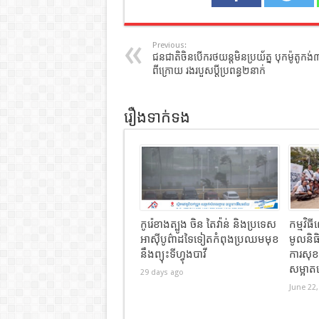
Previous:
ជនជាតិចិនបើករថយន្តមិនប្រយ័ត្ន បុកម៉ូតូកង់
ពីក្រោយ រងរបួសប្ដីប្រពន្ធ២នាក់
រឿងទាក់ទង
កូរ៉េខាងត្បូង ចិន តៃវ៉ាន់ និងប្រទេស
កម្មវិ
អាស៊ីបូព៌ាដទៃទៀតកំពុងប្រឈមមុខ
មូលនិធិ
នឹងព្យុះទីហ្វុងបាវី
ការសុ
សម្អាត
29 days ago
June 22,