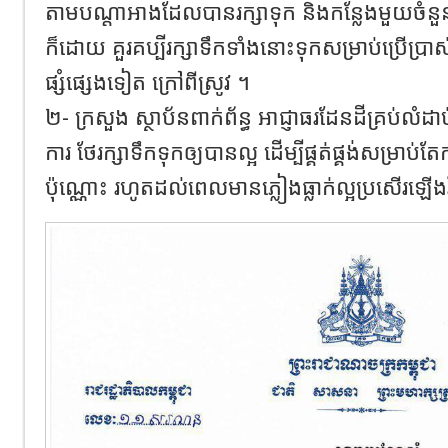
តាមបណ្តាអាងដែលបានរក្សាទុក និងកន្លែងមួយចំនួ
ក៏ដោយ គួរគប្បីរក្សាទឹកទាំងនោះទុកសម្រាប់ប្រើប្រាស់ប
ផ្សំផ្សេងទៀត ក្រៅពីស្រូវ ។
២- ក្រសួង ស្ថាប័នពាក់ព័ន្ធ អាជ្ញាធរដែនដីគ្រប់លំដាប់
ការ ថែរក្សាទឹកទុកឲ្យបានល្អ ដើម្បីផ្គត់ផ្គង់សម្រាប់តែកា
ប៉ុណ្ណោះ រហូតដល់ពេលមានភ្លៀងធ្លាក់ល្អប្រសើរឡើ