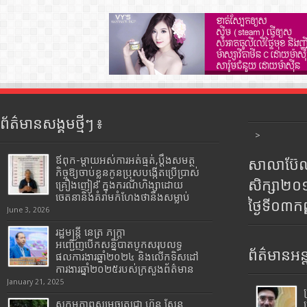
ព័ត៌មានសង្គមថ្មីៗ ៖
>
ឪពុក-ម្ដាយអស់ការអត់ធ្មត់,ប្ដឹងសមត្ថ
សាលាប៊ែលធ
កិច្ចឱ្យចាប់ខ្លួនកូនប្រុសបង្កើតប្រើប្រាស់
សិក្សា២
គ្រឿងញៀន ក្នុងករណីហិង្សាដោយ
ចេតនានិងគំរាមកំហែងថានឹងសម្លាប់
ថ្ងៃទី០៣ក
June 3, 2026
រដ្ឋមន្រ្តី​ នេត្រ​ ភក្ត្រា​
អញ្ជើញបើកសន្និបាតបូកសរុបលទ្ធ
ព័ត៌មានអន្
ផលការងារឆ្នាំ២០២៤ និងលើកទិសដៅ
ការងារឆ្នាំ២០២៥របស់​ក្រសួង​ព័ត៌មាន​
January 21, 2025
សកម្មភាពសម្តេចតេជោ ហ៊ុន សែន