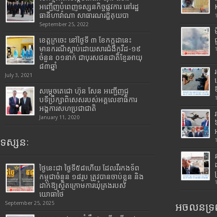
អញ្ជើញបំពេញទស្សនកិច្ចផ្លូវការ នៅរដ្ឋ
ធានីហាវ៉ាណា សាធារណរដ្ឋគុយបា
September 25, 2022
ខេត្តក្រចេះ នៅថ្ងៃទី ៣ ខែកក្កដានេះ
មានករណីស្លាប់ដោយសារជំងឺកូវីដ-១៩
ចំនួន ០១នាក់ ជាបុរសជនជាតិខ្មែរអាយុ
៨៣ឆ្នាំ
July 3, 2021
សម្តេចតេជោ ហ៊ុន សែន អញ្ជើញជួ
បទីប្រឹក្សាពិសេសរបស់អគ្គលេខាធិការ
អង្គការសហប្រជាជាតិ
January 11, 2020
ទស្សនៈ
ថ្ងៃនេះជា ថ្ងៃទី៥៨ហើយ ដែលវីរកងទ័ព
កម្ពុជាចំនួន ១៨រូប ត្រូវបានចាប់ខ្លួន និង
ដាក់ឱ្យស្ថិតក្រោមការឃុំគ្រងរបស់
យោធាថៃ
September 25, 2025
អចលនទ្រព