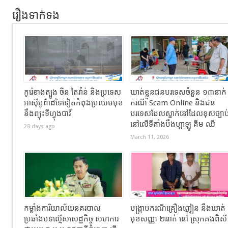
រឿងទាក់ទង
កូរ៉េខាងត្បូង ចិន តៃវ៉ាន់ និងប្រទេស
ឃាត់ខ្លួនជនបរទេសចំនួន ១៣នាក់
អាស៊ីបូព៌ាដទៃទៀតកំពុងប្រឈមមុខ
ករណី Scam Online និងជន
នឹងព្យុះទីហ្វុងបាវី
បរទេសដែលស្នាក់នៅដែលខុសច្បាប
នៅលើទីតាំងបឹងហ្គាឡូ គីម ឈី
28 days ago
March 11, 2026
កម្លាំងការិយាល័យនគរបាល
បង្ក្រាបករណីគ្រឿងញៀន នឹងឃាត់
ប្រឆាំងបទល្មើសសេដ្ឋកិច្ច សហការ
មុខសញ្ញា ២នាក់ នៅ ស្រុកគងពិស