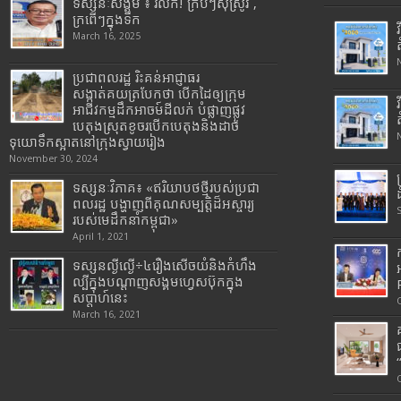
ទស្សនៈសង្គម ៖ រំលឹក! ក្របីៗស៊ីស្រូវ ,
ក្រពើៗក្នុងទឹក
March 16, 2025
ប្រជាពលរដ្ឋ រិះគន់អាជ្ញាធរ
សង្កាត់គយត្របែកថា បើកដៃឲ្យក្រុម
អាជីវកម្មដឹកអាចម៍ដីលក់ បំផ្លាញផ្លូវ
បេតុងស្រុតខូចរបើកបេតុងនិងដាច់
ទុយោទឹកស្អាតនៅក្រុងស្វាយរៀង
November 30, 2024
ទស្សនៈវិភាគ៖ «ឥរិយាបថថ្មីរបស់ប្រជា
ពលរដ្ឋ បង្ហាញពីគុណសម្បត្តិដ៏អស្ចារ្យ
របស់មេដឹកនាំកម្ពុជា»
April 1, 2021
ទស្សនល្ងីល្ងើ÷៤រឿងសើចយំនិងកំហឹង
ល្បីក្នុងបណ្តាញសង្គមហ្វេសប៊ុកក្នុង
សប្តាហ៍នេះ
March 16, 2021