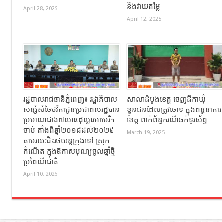
និងវាយតម្លៃ
April 28, 2025
April 12, 2025
រដ្ឋបាលរាជធានីភ្នំពេញ៖ រដ្ឋាភិបាល
សាលាដំបូងខេត្ត ចេញដីកាឃុំ
សន្សំសំចៃថវិកាជូនប្រជាពលរដ្ឋបាន
ខ្លួនជនដែលត្រូវចោទ ក្នុងពន្ធនាគារ
ប្រមាណជាង៧លានដុល្លារអាមេរិក
ខេត្ត ពាក់ព័ន្ធករណីឆក់ទូរស័ព្ទ
ចាប់ តាំងពីឆ្នាំ២០១៨ដល់២០២៥
March 19, 2025
តាមរយៈជិះរថយន្ដក្រុងទៅ ស្រុក
កំណើត ក្នុងឱកាសបុណ្យចូលឆ្នាំថ្មី
ប្រពៃណីជាតិ
April 10, 2025