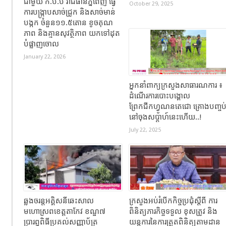
ជាមួយ ក.ប.ប រាជធានីភ្នំពេញ ធ្វើ
October 29, 2025
ការបង្ក្រាបសាច់ជ្រូក និងសាច់មាន់
បង្កក ចំនួន១១.៥តោន ខូចគុណ
ភាព និងគ្មានសុវត្ថិភាព យកទៅដុត
បំផ្លាញចោល
January 22, 2026
អ្នកនាំពាក្យក្រសួងសាធារណការ ៖
ដំណើរការបោះបង្គោល
ព្រែកជីកហ្វូណនតេជោ គ្រោងបញ្ចប
នៅចុងសប្តាហ៍នេះហើយ..!
July 22, 2025
ឆ្លងចរន្តអគ្គិសនីឆេះសាល
ក្រសួងអប់រំបើកកិច្ចប្រជុំស្តីពី ការ
មហោស្រពខេត្តតាកែវ ខណ្ឌ៧
ពិនិត្យភារកិច្ចទទួល ខុសត្រូវ និង
ប្រារព្ធពិធីប្រគល់សញ្ញាប័ត្រ
យន្តការនៃការត្រួតពិនិត្យតាមដាន