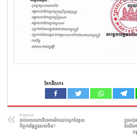
ចែករំលែក៖
Previous:
ដល់ពេលណាទើបអាមេរិកឈប់លូកដៃចូល
ក្រុមហ៊ុ
កិច្ចការផ្ទៃក្នុងរបស់ចិន?
ដំណើរក
បន