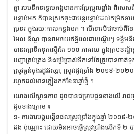
គ្នា របបទឹកទន្លេមេគង្គមានការប្រែប្រួលខ្លាំង 
បន្ទាប់មក ក៏បានស្រកចុះជាបន្តបន្ទាប់ដល់កម្រិតទា
ប្រទះ ក្នុងរយៈកាលកន្លងមក ។ បើទោះបីជាចាប់ពីខែក
អែល នីណូ បានថមថយឥទ្ធិពលជាបណ្តើរៗ ទន្ទឹមន
បានរក្សាទឹកទុកស្ទើរតែ ១០០ ភាគរយ ក្នុងក្របខណ្ឌ័
បញ្ហាគ្រប់គ្រង និងប្រើប្រាស់ទឹកនៅតែត្រូវបានចាត់ទុ
ស្រូវធ្ងន់ចុងរដូវវស្សា, ស្រូវរដូវប្រាំង ២០១៩-២០២០ ន
រហូតដល់មានភ្លៀងកក់ខែនាឆ្នាំថ្មី ។
យោងលើស្ថានភាព ដូចបានជម្រាបជូនខាងលើ រាជរដ្ឋ
ដូចខាងក្រោម ៖
១- ការងារបង្កបង្កើនផលស្រូវប្រាំងក្នុងឆ្នាំ ២០១
ដង ប៉ុណ្ណោះ ដោយមិនអាចធ្វើស្រូវប្រាំងលើកទី ២