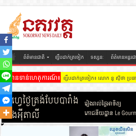
ព័ត៌មានជាតិ
ខ្សឹបដាក់ត្រចៀក
ទស្សនៈ
ព័ត៌មានអន្តរជ
ព័ត៌មានទាន់ហេតុការណ៍៖
ខ្សឹបដាក់ត្រចៀក ៖ អគារ Sky 31 នៅ