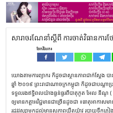
សារាចរណែនាំស្តីពី ការចាត់វិធានការថែ
ចែករំលែក៖
យោងតាមការព្យាករ ក៏ដូចជាស្ថានភាពជាក់ស្ដែង បានប
ឆ្នាំ ២០១៩ ព្រះរាជាណាចក្រកម្ពុជា ក៏ដូចជាបណ្ដាប្
ទទួលរងឥទ្ធិពលយ៉ាងធ្ងន់ធ្ងរពីបាតុភូត អែល នីណូ
ឲ្យមានកត្តាអវិជ្ជមានជាច្រើនដូចជា ៖ធាតុអាកាសម
រដូវវស្សាមកដល់មានសភាពយឺតយ៉ាវ របាយទឹកភ្លៀង