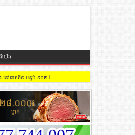
ំពីយើង
 នៅជាន់ទី៩ បន្ទប់ ៩០២ !