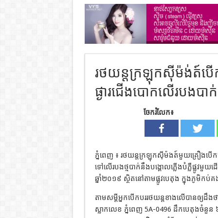
រថយន្តក្រឡុកស៊ីម៉ង់ត៍បើកគ
ផ្ងារជើងបោកលើរបងបាក់ប
ចែករំលែក៖
ភ្នំពេញ ៖ រថយន្តក្រឡុកស៊ីម៉ងត៍មួយគ្រឿងបើកគេច
ទៅលើរបងថ្មបាក់នឹងបង្គោលភ្លើងបំភ្លឺផ្លូវមួ
ឆ្នាំ២០១៩ ស្ថិតនៅតាមផ្លូវបេតុង ក្នុងភូមិ
តាមសម្តីអ្នកបើកបររថយន្តខាងលើបានឲ្យដឹង
ស្លាកលេខ ភ្នំពេញ 5A-0496 ដឹកបេតុងចំនួន 