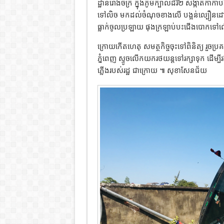
ដ្ឋានរោងចក្រ ក្នុងភូមិក្បាលដំរី២ សង្កាត
ទៅលិច មកដល់ចំណុចខាងលើ បង្អន់ល្បឿនដោយ
ធ្លាក់ចូលប្រឡាយ ផុងក្រឡាប់បះជើងបោកទៅលើ 
ក្រោយកើតហេតុ សមត្ថកិច្ចចុះទៅពិនិត្យ រួច
ភ្នំពេញ ស្ទូចលើកយករថយន្តទៅរក្សាទុក ដើម្បីរ
ភ្លើងរបស់រដ្ឋ ជាក្រោយ ៕ សុខាសែនជ័យ​