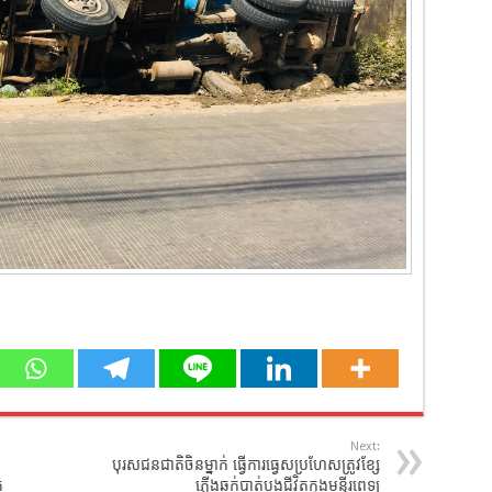
Next:
បុរសជនជាតិចិនម្នាក់ ធ្វើការធ្វេសប្រហែសត្រូវខ្សែ
ត
ភ្លើងឆក់បាត់បងជីវិតក្នុងមន្ទីរពេទ្យ