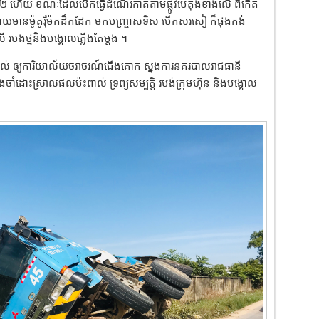
់កាកាប២ ហើយ ខណៈដែលបើកធ្វើដំណើរកាត់តាមផ្លូវបេតុងខាងលើ ពីកើត
មានម៉ូតូរុឺម៉កដឹកដែក មកបញ្ច្រាសទិស បើកសរសៀ ក៏ផុងកង់
របងថ្មនិងបង្គោលភ្លើងតែម្តង ។
ប្រគល់ ឲ្យការិយាល័យចរាចរណ៍ជើងគោក ស្នងការនគរបាលរាជធានី
ងចាំដោះស្រាលផលប៉ះពាល់ ទ្រព្យសម្បត្តិ របង់ក្រុមហ៊ុន និងបង្គោល