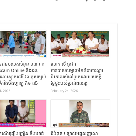
លួនជនបរទេសចំនួន ១៣នាក់
លោក លី ធុជ ៖
Scam Online និងជន
ការបោសសម្អាតមីនគឺជាការស្តារ
ែលស្នាក់នៅដែលខុសច្បាប់
ជីវភាពរស់នៅប្រកដោយសេចក្តី
តាំងបឹងហ្គាឡូ គីម ឈី
ថ្លៃថ្នូររបស់ប្រជាពលរដ្ឋ
1, 2026
February 24, 2026
ាបករណីគ្រឿងញៀន នឹងឃាត់
ទីបំផុត ! ស្គាល់អត្តសញ្ញាណ