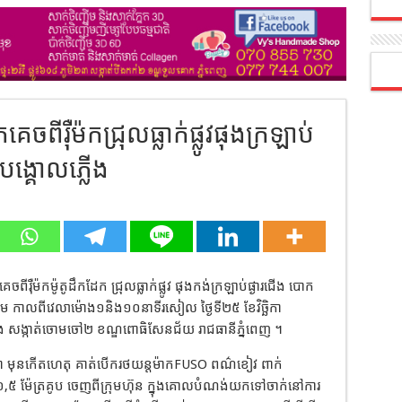
េចពីរ៉ឺម៉កជ្រុលធ្លាក់ផ្លូវផុងក្រឡាប់
ង្គោលភ្លើង
ពីរុឺម៉កម៉ូតូដឹកដែក ជ្រុលធ្លាក់ផ្លូវ ផុងកង់ក្រឡាប់ផ្ងារជើង បោក
យដើម កាលពីវេលាម៉ោង១និង១០នាទីរសៀល ថ្ងៃទី២៥ ខែវិច្ឆិកា
កប់គង សង្កាត់ចោមចៅ២ ខណ្ឌពោធិសែនជ័យ រាជធានីភ្នំពេញ ។
ថា មុនកើតហេតុ គាត់បើករថយន្តម៉ាកFUSO ពណ៌ខៀវ ពាក់
៦,៥ ម៉ែត្រគូប ចេញពីក្រុមហ៊ុន ក្នុងគោលបំណង់យកទៅចាក់នៅការ