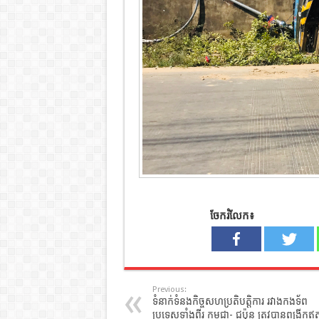
ចែករំលែក៖
Previous:
ទំនាក់ទំនងកិច្ចសហប្រតិបត្តិការ រវាងកងទ័ព
ប្រទេសទាំងពីរ កម្ពុជា- ជប៉ុន ត្រូវបានពង្រីកឥ