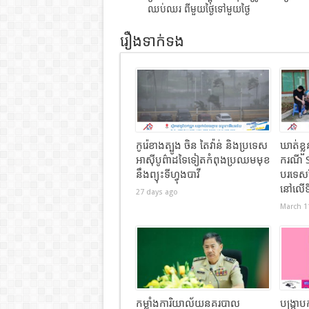
ឈប់ឈរ ពីមួយថ្ងៃទៅមួយថ្ងៃ
រឿងទាក់ទង
កូរ៉េខាងត្បូង ចិន តៃវ៉ាន់ និងប្រទេស
ឃាត់ខ្
អាស៊ីបូព៌ាដទៃទៀតកំពុងប្រឈមមុខ
ករណី 
នឹងព្យុះទីហ្វុងបាវី
បរទេសដ
នៅលើទី
27 days ago
March 1
កម្លាំងការិយាល័យនគរបាល
បង្ក្រ