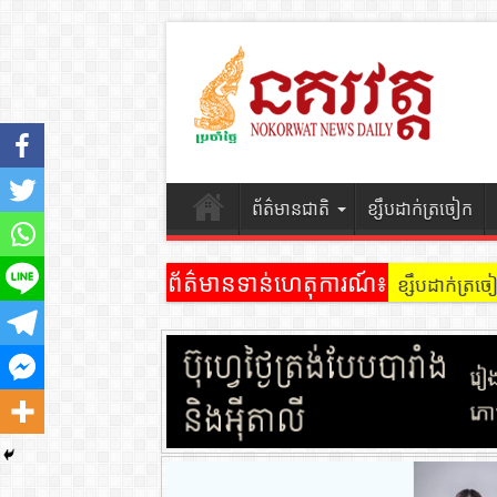
ព័ត៌មានជាតិ
ខ្សឹបដាក់ត្រចៀក
ព័ត៌មានទាន់ហេតុការណ៍៖
ខ្សឹបដាក់ត្រ