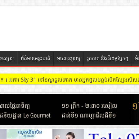
ទស្សនៈ
ព័ត៌មានអន្តរជាតិ
អចលនទ្រព្យ
រូបភាព និង វីដេអូប្លែកៗ
អ
ចៀក ៖ អគារ Sky 31 នៅខណ្ឌទួលគោក មានអ្នកជួលបន្ទប់បើកល្បែងសុីសង