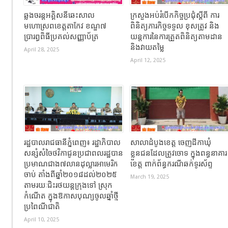
ឆ្លងចរន្តអគ្គិសនីឆេះសាល
ក្រសួងអប់រំបើកកិច្ចប្រជុំស្តីពី ការ
មហោស្រពខេត្តតាកែវ ខណ្ឌ៧
ពិនិត្យភារកិច្ចទទួល ខុសត្រូវ និង
ប្រារព្ធពិធីប្រគល់សញ្ញាប័ត្រ
យន្តការនៃការត្រួតពិនិត្យតាមដាន
និងវាយតម្លៃ
April 28, 2025
April 12, 2025
រដ្ឋបាលរាជធានីភ្នំពេញ៖ រដ្ឋាភិបាល
សាលាដំបូងខេត្ត ចេញដីកាឃុំ
សន្សំសំចៃថវិកាជូនប្រជាពលរដ្ឋបាន
ខ្លួនជនដែលត្រូវចោទ ក្នុងពន្ធនាគារ
ប្រមាណជាង៧លានដុល្លារអាមេរិក
ខេត្ត ពាក់ព័ន្ធករណីឆក់ទូរស័ព្ទ
ចាប់ តាំងពីឆ្នាំ២០១៨ដល់២០២៥
March 19, 2025
តាមរយៈជិះរថយន្ដក្រុងទៅ ស្រុក
កំណើត ក្នុងឱកាសបុណ្យចូលឆ្នាំថ្មី
ប្រពៃណីជាតិ
April 10, 2025