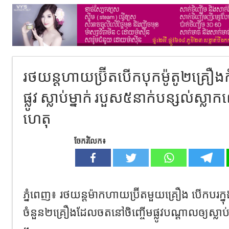
រថយន្តហាយប្រ៊ីតបើកបុកម៉ូតូ២គ្រឿ
ផ្លូវ ស្លាប់ម្នាក់ របួស៥នាក់បន្សល់ស្
ហេតុ
ចែករំលែក៖
ភ្នំពេញ៖ រថយន្តម៉ាកហាយប្រ៊ីតមួយគ្រឿង បើកបរក្ន
ចំនួន២គ្រឿងដែលចតនៅចិញ្ចើមផ្លូវបណ្តាលឲ្យស្លាប់ម