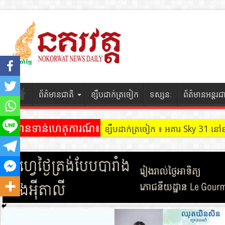
ព័ត៌មានជាតិ
ខ្សឹបដាក់ត្រចៀក
ទស្សនៈ
ព័ត៌មានអន្តរជ
ព័ត៌មានទាន់ហេតុការណ៍៖
ខ្សឹបដាក់ត្រចៀក ៖ អគារ Sky 31 នៅ