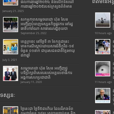
ព័ត៌មានអន្
ផលការងារឆ្នាំ២០២៤ និងលើកទិសដៅ
ការងារឆ្នាំ២០២៥របស់​ក្រសួង​ព័ត៌មាន​
January 21, 2025
សកម្មភាពសម្តេចតេជោ ហ៊ុន សែន
អញ្ជើញបំពេញទស្សនកិច្ចផ្លូវការ នៅរដ្ឋ
ធានីហាវ៉ាណា សាធារណរដ្ឋគុយបា
September 25, 2022
10 hours ago
ខេត្តក្រចេះ នៅថ្ងៃទី ៣ ខែកក្កដានេះ
មានករណីស្លាប់ដោយសារជំងឺកូវីដ-១៩
ចំនួន ០១នាក់ ជាបុរសជនជាតិខ្មែរអាយុ
៨៣ឆ្នាំ
July 3, 2021
សម្តេចតេជោ ហ៊ុន សែន អញ្ជើញជួ
បទីប្រឹក្សាពិសេសរបស់អគ្គលេខាធិការ
អង្គការសហប្រជាជាតិ
January 11, 2020
11 hours ago
ទស្សនៈ
ថ្ងៃនេះជា ថ្ងៃទី៥៨ហើយ ដែលវីរកងទ័ព
កម្ពុជាចំនួន ១៨រូប ត្រូវបានចាប់ខ្លួន និង