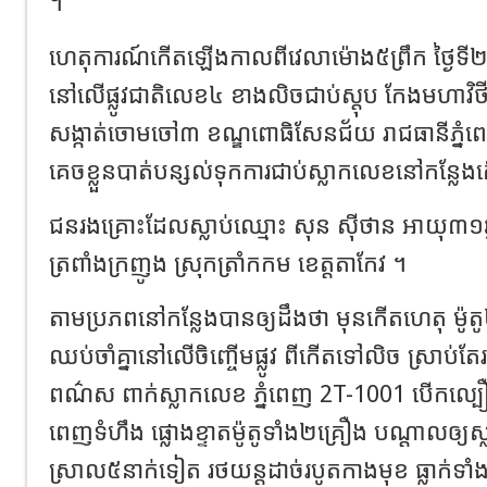
។
ហេតុការណ៍កើតឡើងកាលពីវេលាម៉ោង៥ព្រឹក ថ្ងៃទី
នៅលើផ្លូវជាតិលេខ៤ ខាងលិចជាប់ស្តុប កែងមហាវិថីឈ
សង្កាត់ចោមចៅ៣ ខណ្ឌពោធិសែនជ័យ រាជធានីភ្នំ
គេចខ្លួនបាត់បន្សល់ទុកការជាប់ស្លាកលេខនៅកន្លែ
ជនរងគ្រោះដែលស្លាប់ឈ្មោះ សុន ស៊ីថាន អាយុ៣១ឆ្
ត្រពាំងក្រញូង ស្រុកត្រាំកកម ខេត្តតាកែវ ។
តាមប្រភពនៅកន្លែងបានឲ្យដឹងថា មុនកើតហេតុ ម៉ូតូ
ឈប់ចាំគ្នានៅលើចិញ្ចើមផ្លូវ ពីកើតទៅលិច ស្រាប់ត
ពណ៌ស ពាក់ស្លាកលេខ ភ្នំពេញ 2T-1001 បើកល្
ពេញទំហឹង ផ្លោងខ្ទាតម៉ូតូទាំង២គ្រឿង បណ្តាលឲ្យស្លា
ស្រាល៥នាក់ទៀត រថយន្តដាច់របូតកាងមុខ ធ្លាក់ទា