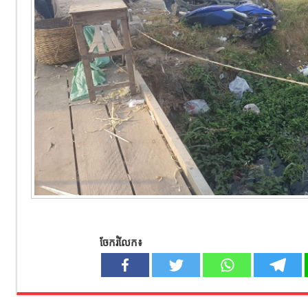
ចែករំលែក៖