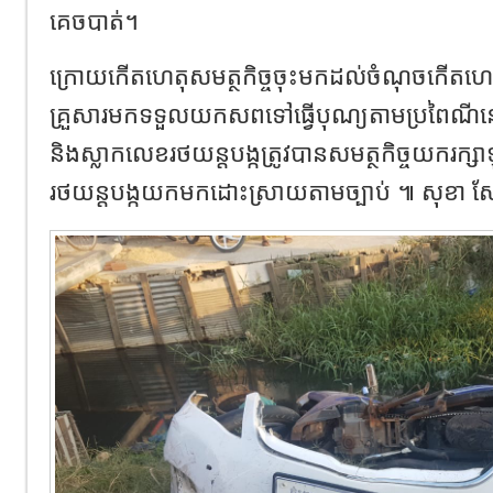
គេចបាត់។
ក្រោយកើតហេតុសមត្ថកិច្ចចុះមកដល់ចំណុចកើតហេតុ
គ្រួសារមកទទួលយកសពទៅធ្វើបុណ្យតាមប្រពៃណីន
និងស្លាកលេខរថយន្តបង្កត្រូវបានសមត្ថកិច្ចយករក្សាទ
រថយន្តបង្កយកមកដោះស្រាយតាមច្បាប់ ៕ សុខា 