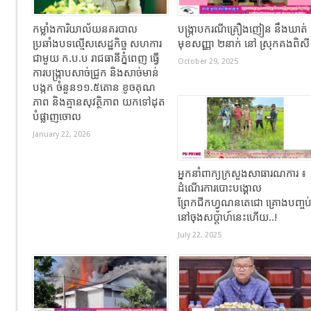
កម្លាំងការិយាល័យនគរបាល
បង្ក្រាបករណីគ្រឿងញៀន នឹងឃាត់
ប្រឆាំងបទល្មើសសេដ្ឋកិច្ច សហការ
មុខសញ្ញា ២នាក់ នៅ ស្រុកគងពិស
ជាមួយ ក.ប.ប រាជធានីភ្នំពេញ ធ្វើ
October 29, 2025
ការបង្ក្រាបសាច់ជ្រូក និងសាច់មាន់
បង្កក ចំនួន១១.៥តោន ខូចគុណ
ភាព និងគ្មានសុវត្ថិភាព យកទៅដុត
បំផ្លាញចោល
January 22, 2026
អ្នកនាំពាក្យក្រសួងសាធារណការ ៖
ដំណើរការបោះបង្គោល
ព្រែកជីកហ្វូណនតេជោ គ្រោងបញ្ចប
នៅចុងសប្តាហ៍នេះហើយ..!
July 22, 2025