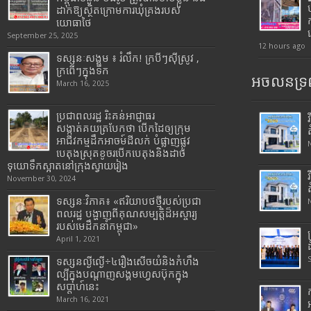
ដាក់ឱ្យស្ថិតក្រោមការឃុំគ្រងរបស់
យោធាថៃ
September 25, 2025
12 hours ago
ទស្សនៈសង្គម ៖ រំលឹក! ក្របីៗស៊ីស្រូវ ,
ក្រពើៗក្នុងទឹក
អចលនទ្រព
March 16, 2025
ប្រជាពលរដ្ឋ រិះគន់អាជ្ញាធរ
សង្កាត់គយត្របែកថា បើកដៃឲ្យក្រុម
អាជីវកម្មដឹកអាចម៍ដីលក់ បំផ្លាញផ្លូវ
បេតុងស្រុតខូចរបើកបេតុងនិងដាច់
ទុយោទឹកស្អាតនៅក្រុងស្វាយរៀង
November 30, 2024
ទស្សនៈវិភាគ៖ «ឥរិយាបថថ្មីរបស់ប្រជា
ពលរដ្ឋ បង្ហាញពីគុណសម្បត្តិដ៏អស្ចារ្យ
របស់មេដឹកនាំកម្ពុជា»
April 1, 2021
ទស្សនល្ងីល្ងើ÷៤រឿងសើចយំនិងកំហឹង
ល្បីក្នុងបណ្តាញសង្គមហ្វេសប៊ុកក្នុង
សប្តាហ៍នេះ
March 16, 2021