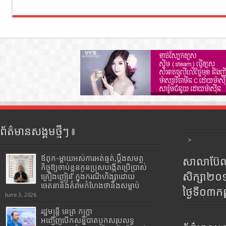
ព័ត៌មានសង្គមថ្មីៗ ៖
>
ឪពុក-ម្ដាយអស់ការអត់ធ្មត់,ប្ដឹងសមត្ថ
សាលាប៊ែលធ
កិច្ចឱ្យចាប់ខ្លួនកូនប្រុសបង្កើតប្រើប្រាស់
សិក្សា២
គ្រឿងញៀន ក្នុងករណីហិង្សាដោយ
ចេតនានិងគំរាមកំហែងថានឹងសម្លាប់
ថ្ងៃទី០៣ក
June 3, 2026
រដ្ឋមន្រ្តី​ នេត្រ​ ភក្ត្រា​
អញ្ជើញបើកសន្និបាតបូកសរុបលទ្ធ