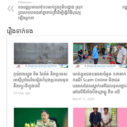
Previous:
ពលរដ្ឋប្រមាណ៥០០នាក់ក្នុងភូមិបង្កោង ស្រុក
កញ្
ប្រាសាទបាគងនាំគ្នាចាប់ត្រីដើម្បីធ្វើពិធីបុណ្យ
ឡើងអ្នកតា
រឿងទាក់ទង
កូរ៉េខាងត្បូង ចិន តៃវ៉ាន់ និងប្រទេស
ឃាត់ខ្លួនជនបរទេសចំនួន ១៣នាក់
អាស៊ីបូព៌ាដទៃទៀតកំពុងប្រឈមមុខ
ករណី Scam Online និងជន
នឹងព្យុះទីហ្វុងបាវី
បរទេសដែលស្នាក់នៅដែលខុសច្បាប
នៅលើទីតាំងបឹងហ្គាឡូ គីម ឈី
29 days ago
March 11, 2026