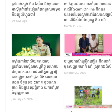
កូរ៉េខាងត្បូង ចិន តៃវ៉ាន់ និងប្រទេស
ឃាត់ខ្លួនជនបរទេសចំនួន ១៣នាក់
អាស៊ីបូព៌ាដទៃទៀតកំពុងប្រឈមមុខ
ករណី Scam Online និងជន
នឹងព្យុះទីហ្វុងបាវី
បរទេសដែលស្នាក់នៅដែលខុសច្បាប
នៅលើទីតាំងបឹងហ្គាឡូ គីម ឈី
29 days ago
March 11, 2026
កម្លាំងការិយាល័យនគរបាល
បង្ក្រាបករណីគ្រឿងញៀន នឹងឃាត់
ប្រឆាំងបទល្មើសសេដ្ឋកិច្ច សហការ
មុខសញ្ញា ២នាក់ នៅ ស្រុកគងពិស
ជាមួយ ក.ប.ប រាជធានីភ្នំពេញ ធ្វើ
October 29, 2025
ការបង្ក្រាបសាច់ជ្រូក និងសាច់មាន់
បង្កក ចំនួន១១.៥តោន ខូចគុណ
ភាព និងគ្មានសុវត្ថិភាព យកទៅដុត
បំផ្លាញចោល
January 22, 2026