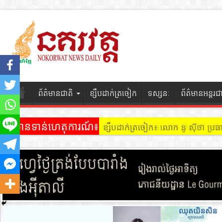
ព័ត៌មានជាតិ
ខ្សឹបដាក់ត្រចៀក
ទស្សនៈ
ព័ត៌មានអន្តរជ
ព័ត៌មានទាន់ហេតុការណ៍៖
ខ្សឹបដាក់ត្រចៀក ៖ អគារ Sky 31 នៅ