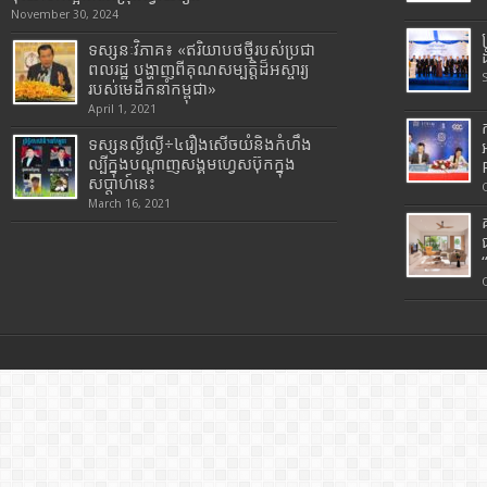
November 30, 2024
ទស្សនៈវិភាគ៖ «ឥរិយាបថថ្មីរបស់ប្រជា
ពលរដ្ឋ បង្ហាញពីគុណសម្បត្តិដ៏អស្ចារ្យ
របស់មេដឹកនាំកម្ពុជា»
April 1, 2021
ទស្សនល្ងីល្ងើ÷៤រឿងសើចយំនិងកំហឹង
ល្បីក្នុងបណ្តាញសង្គមហ្វេសប៊ុកក្នុង
សប្តាហ៍នេះ
March 16, 2021