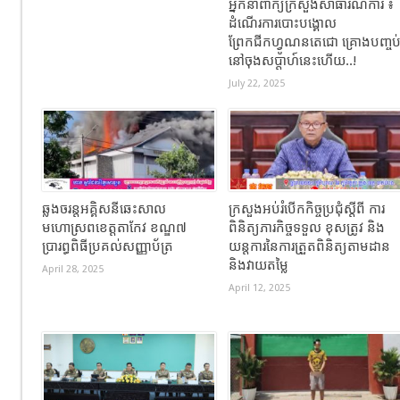
អ្នកនាំពាក្យក្រសួងសាធារណការ ៖
ដំណើរការបោះបង្គោល
ព្រែកជីកហ្វូណនតេជោ គ្រោងបញ្ចប
នៅចុងសប្តាហ៍នេះហើយ..!
July 22, 2025
ឆ្លងចរន្តអគ្គិសនីឆេះសាល
ក្រសួងអប់រំបើកកិច្ចប្រជុំស្តីពី ការ
មហោស្រពខេត្តតាកែវ ខណ្ឌ៧
ពិនិត្យភារកិច្ចទទួល ខុសត្រូវ និង
ប្រារព្ធពិធីប្រគល់សញ្ញាប័ត្រ
យន្តការនៃការត្រួតពិនិត្យតាមដាន
និងវាយតម្លៃ
April 28, 2025
April 12, 2025