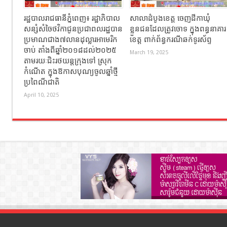
រដ្ឋបាលរាជធានីភ្នំពេញ៖ រដ្ឋាភិបាល
សាលាដំបូងខេត្ត ចេញដីកាឃុំ
សន្សំសំចៃថវិកាជូនប្រជាពលរដ្ឋបាន
ខ្លួនជនដែលត្រូវចោទ ក្នុងពន្ធនាគារ
ប្រមាណជាង៧លានដុល្លារអាមេរិក
ខេត្ត ពាក់ព័ន្ធករណីឆក់ទូរស័ព្ទ
ចាប់ តាំងពីឆ្នាំ២០១៨ដល់២០២៥
March 19, 2025
តាមរយៈជិះរថយន្ដក្រុងទៅ ស្រុក
កំណើត ក្នុងឱកាសបុណ្យចូលឆ្នាំថ្មី
ប្រពៃណីជាតិ
April 10, 2025