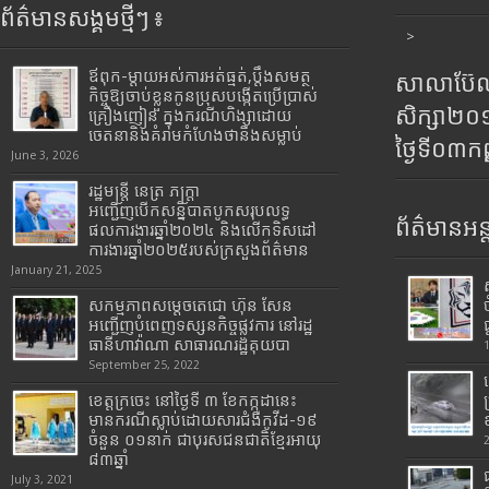
ព័ត៌មានសង្គមថ្មីៗ ៖
>
ឪពុក-ម្ដាយអស់ការអត់ធ្មត់,ប្ដឹងសមត្ថ
សាលាប៊ែលធ
កិច្ចឱ្យចាប់ខ្លួនកូនប្រុសបង្កើតប្រើប្រាស់
សិក្សា២
គ្រឿងញៀន ក្នុងករណីហិង្សាដោយ
ចេតនានិងគំរាមកំហែងថានឹងសម្លាប់
ថ្ងៃទី០៣ក
June 3, 2026
រដ្ឋមន្រ្តី​ នេត្រ​ ភក្ត្រា​
អញ្ជើញបើកសន្និបាតបូកសរុបលទ្ធ
ព័ត៌មានអន្
ផលការងារឆ្នាំ២០២៤ និងលើកទិសដៅ
ការងារឆ្នាំ២០២៥របស់​ក្រសួង​ព័ត៌មាន​
January 21, 2025
សកម្មភាពសម្តេចតេជោ ហ៊ុន សែន
អញ្ជើញបំពេញទស្សនកិច្ចផ្លូវការ នៅរដ្ឋ
ធានីហាវ៉ាណា សាធារណរដ្ឋគុយបា
September 25, 2022
ខេត្តក្រចេះ នៅថ្ងៃទី ៣ ខែកក្កដានេះ
មានករណីស្លាប់ដោយសារជំងឺកូវីដ-១៩
ចំនួន ០១នាក់ ជាបុរសជនជាតិខ្មែរអាយុ
៨៣ឆ្នាំ
July 3, 2021