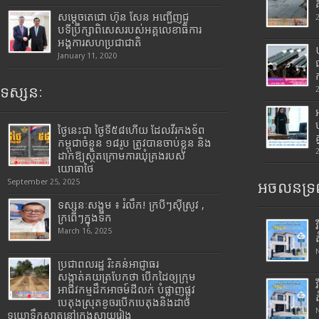
សម្តេចតេជោ ហ៊ុន សែន អញ្ជើញជួ
បទីប្រឹក្សាពិសេសរបស់អគ្គលេខាធិការ
អង្គការសហប្រជាជាតិ
January 11, 2020
ទស្សនៈ
ថ្ងៃនេះជា ថ្ងៃទី៥៨ហើយ ដែលវីរកងទ័ព
កម្ពុជាចំនួន ១៨រូប ត្រូវបានចាប់ខ្លួន និង
ដាក់ឱ្យស្ថិតក្រោមការឃុំគ្រងរបស់
យោធាថៃ
September 25, 2025
អចលនទ្រព
ទស្សនៈសង្គម ៖ រំលឹក! ក្របីៗស៊ីស្រូវ ,
ក្រពើៗក្នុងទឹក
March 16, 2025
ប្រជាពលរដ្ឋ រិះគន់អាជ្ញាធរ
សង្កាត់គយត្របែកថា បើកដៃឲ្យក្រុម
អាជីវកម្មដឹកអាចម៍ដីលក់ បំផ្លាញផ្លូវ
បេតុងស្រុតខូចរបើកបេតុងនិងដាច់
ទុយោទឹកស្អាតនៅក្រុងស្វាយរៀង