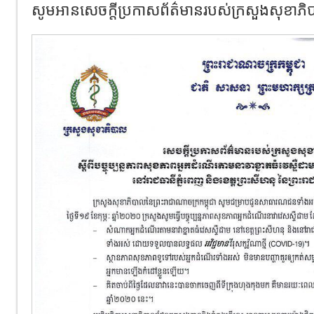
សូមអានសេចក្តីប្រកាសព័ត៌មានរបស់ក្រសួងសុខាភ