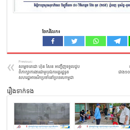
ចែករំលែក៖
Previous:
សម្តេចតេជោ ហ៊ុន សែន អញ្ជើញទទួលជួប
ពិភាក្សាការងារជាមួយឯកអគ្គរដ្ឋទូត
ជាង១០០
សហរដ្ឋអាមេរិកប្រចាំ​នៅប្រទេសកម្ពុជា
រឿងទាក់ទង