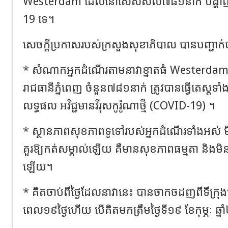
Westerdam ដែលនៅសេសសល់៧៨១នាក់ បង្ហាញ
19 ទេ។
សេចក្តីប្រកាសរបស់ក្រសួងសុខាភិបាល បានបញ្ជាក់
* សំណាកអ្នកដំណើរតាមនាវាខ្នាតធំ Westerdam 
រាជធានីភ្នំពេញ ចំនួន៧៨១នាក់ ត្រូវបានធ្វើតេស្
លទ្ធផល អវិជ្ជមានវីរុសកូរ៉ូណាថ្មី (COVID-19) ។
* ស្ថានភាពសុខភាពទូទៅរបស់អ្នកដំណើរទាំងអស់ ម
គួរឱ្យកត់សម្គាល់ឡើយ គឺមានសុខភាពធម្មតា និងមិ
ឡើយ។
* គិតចាប់ពីថ្ងៃដែលនាវានេះ បានចាកចដញពីទីក្រ
ពេល១៩ថ្ងៃហើយ បើគិតមកត្រឹមថ្ងៃទី១៩ ខែកុម្ភៈ ឆ