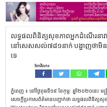
លទ្ធផលពិនិត្យសុខភាពអ្នកដំណើរនាវ
នៅសេសសល់៧៨១នាក់ បង្ហាញថាមិនម
ទេ
ចែករំលែក៖
ភ្នំពេញ ៖ នៅថ្ងៃពុធទី១៩ ខែកុម្ភៈ ឆ្នាំ២០២០នេះ ម
សេចក្តី​ប្រកាសព័ត៌មានបញ្ជាក់ថា លទ្ធផលពិនិត្យស