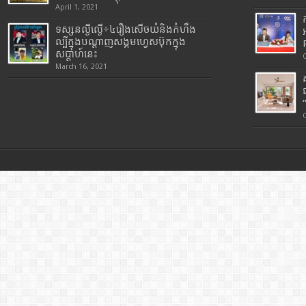
April 1, 2021
ទស្សនល្ងីល្ងើ÷៤រឿងសើចយំនិងកំហឹង
ល្បីក្នុងបណ្តាញសង្គមហ្វេសប៊ុកក្នុង
សប្តាហ៍នេះ
March 16, 2021