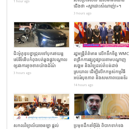
1 hour ago
ជើង​ថា «ស្វាដោះសំណាញ់!»។
3 hours ago
ជិះម៉ូតូឌុបគ្នាជ្រុលទៅបុករថយន្ត
រដ្ឋមន្ត្រីព័ត៌មាន លើកទឹកចិត្ត WMC
ស៊េរីទំនើបកំពុងបត់ឆ្លងផ្លូវបណ្តាល
ពង្រីកការផ្សព្វផ្សាយតាមបណ្តាញ
ឲ្យរងការខូចខាតយ៉ាងដំណំ
សង្គម និងវិទ្យុដល់តំបន់ដាច់
ស្រយាល ដើម្បីលើកកម្ពស់កម្មវិធី
3 hours ago
អប់រំសុខភាព និងសមភាពយេនឌ័រ
14 hours ago
សកលវិទ្យាល័យចេនឡា ផ្តល់
ប្រមុខដឹកនាំអ៊ីរ៉ង់ ពិបាកទាក់ទង