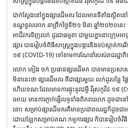
សាស្ត្រក្នុងបង្ការនិងទប់ស្កាត់ជំងឺ វីរុសកូវីដ ១៩ ផងដ
ជាក់ស្តែងនៅក្នុងផ្សារដើមគរ ដែលមានទីតាំងស្ថិតនៅក
ខណ្ឌទួលគោក នាព្រឹកថ្ងៃទី២១ មិនា ឆ្នាំ២០២០នេះ 
អាជីវករទិញលក់ ដូរជាធម្មតា ជាមួយគ្នានោះក្រុមអា
ផ្សារ បានរៀបចំពិធីសាស្ត្រក្នុងបង្ការនិងទប់ស្កាត់ការ
១៩ (COVID-19) ទៅតាមការណែនាំរបស់រាជរដ្ឋាភិ
លោក គៀង ចក់ ប្រធានផ្សារដើមគ បានមានប្រសាសន៍ឲ
មិនានេះថា ផ្សារដើមគរ គឺជាផ្សារមួយ លក់ដូរបន្លែ 
ហើយខណៈដែលមានការផ្ទុះនូវជម្ងឺ វីរុសកូវីដ ១៩ 
អោយ មានការភ្ញាក់ផ្អើលទូទាំងពិភពលោក ដូចជានៅព
នោះ សម្រាប់ផ្សារដើមគរគឺមានប្រជាពលរដ្ឋក៏ដូចជាអ
ដោយឡែកសម្រាប់គណៈកម្មការផ្សារ ក៏បានរៀបចំវិធីក្នុ