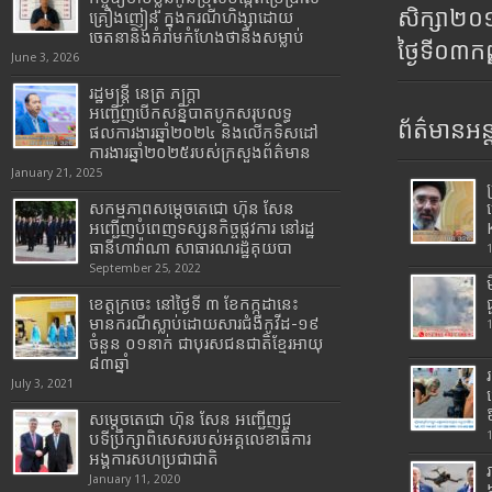
សិក្សា២
គ្រឿងញៀន ក្នុងករណីហិង្សាដោយ
ចេតនានិងគំរាមកំហែងថានឹងសម្លាប់
ថ្ងៃទី០៣ក
June 3, 2026
រដ្ឋមន្រ្តី​ នេត្រ​ ភក្ត្រា​
អញ្ជើញបើកសន្និបាតបូកសរុបលទ្ធ
ព័ត៌មានអន្
ផលការងារឆ្នាំ២០២៤ និងលើកទិសដៅ
ការងារឆ្នាំ២០២៥របស់​ក្រសួង​ព័ត៌មាន​
January 21, 2025
សកម្មភាពសម្តេចតេជោ ហ៊ុន សែន
អញ្ជើញបំពេញទស្សនកិច្ចផ្លូវការ នៅរដ្ឋ
ធានីហាវ៉ាណា សាធារណរដ្ឋគុយបា
September 25, 2022
ខេត្តក្រចេះ នៅថ្ងៃទី ៣ ខែកក្កដានេះ
មានករណីស្លាប់ដោយសារជំងឺកូវីដ-១៩
ចំនួន ០១នាក់ ជាបុរសជនជាតិខ្មែរអាយុ
៨៣ឆ្នាំ
July 3, 2021
សម្តេចតេជោ ហ៊ុន សែន អញ្ជើញជួ
បទីប្រឹក្សាពិសេសរបស់អគ្គលេខាធិការ
អង្គការសហប្រជាជាតិ
January 11, 2020