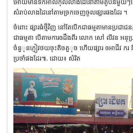
អោយមានទឹកអាល់កុលលាងដៃនៅតាមតូបនិមួយៗថែ
សំរាប់លាងដៃនៅតាមច្រកចេញចូលផ្សារផងដែរ ។
ចំពោះ ផ្សារធំថ្មីវិញ នៅតែបើកជាធម្មតាមានប្រជា
ជាធម្មតា បើតាមការឲដឹងពីរ លោក សៅ លីវន អនុប្រធា
ចំនួុនភ្ញៀវថយចុះតិចតួុច ហើយផ្សារ ឲអាជីវ ក
ប្រចាំផងដែរ៕. ដោយ៖ សំរិត