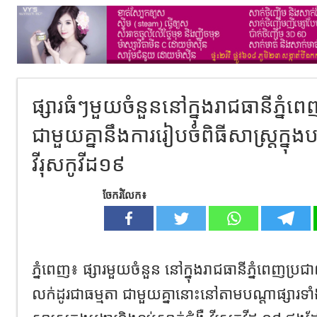
ផ្សារធំៗមួយចំនួននៅក្នុងរាជធានីភ្នំព
ជាមួយគ្នានឹងការរៀបចំពិធីសាស្ត្រក្នុងបង
វីរុសកូវីដ១៩
ចែករំលែក៖
ភ្នំពេញ៖ ផ្សារមួយចំនួន នៅក្នុងរាជធានីភ្នំពេញប្រ
លក់ដូរជាធម្មតា ជាមួយគ្នានោះនៅតាមបណ្តាផ្សារទា