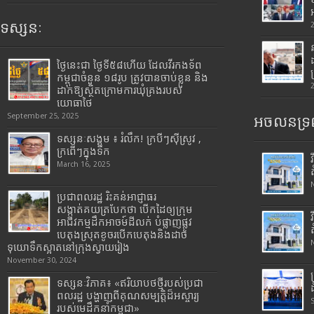
ទស្សនៈ
ថ្ងៃនេះជា ថ្ងៃទី៥៨ហើយ ដែលវីរកងទ័ព
កម្ពុជាចំនួន ១៨រូប ត្រូវបានចាប់ខ្លួន និង
ដាក់ឱ្យស្ថិតក្រោមការឃុំគ្រងរបស់
យោធាថៃ
September 25, 2025
អចលនទ្រព
ទស្សនៈសង្គម ៖ រំលឹក! ក្របីៗស៊ីស្រូវ ,
ក្រពើៗក្នុងទឹក
March 16, 2025
ប្រជាពលរដ្ឋ រិះគន់អាជ្ញាធរ
សង្កាត់គយត្របែកថា បើកដៃឲ្យក្រុម
អាជីវកម្មដឹកអាចម៍ដីលក់ បំផ្លាញផ្លូវ
បេតុងស្រុតខូចរបើកបេតុងនិងដាច់
ទុយោទឹកស្អាតនៅក្រុងស្វាយរៀង
November 30, 2024
ទស្សនៈវិភាគ៖ «ឥរិយាបថថ្មីរបស់ប្រជា
ពលរដ្ឋ បង្ហាញពីគុណសម្បត្តិដ៏អស្ចារ្យ
របស់មេដឹកនាំកម្ពុជា»