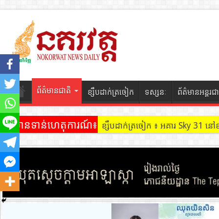
ព័ត៌មានជាតិ
ខ្សឹបដាក់ត្រចៀក
ទស្សនៈ
ព័ត៌មានអន្តរជា
ព័ត៌មានទាន់ហេតុការណ៍៖
ខ្សឹបដាក់ត្រចៀក ៖ អគារ Sky 31 នៅ
ខ្សឹបដាក់ត្រចៀក ៖ ដល់ករ ! ឈ្មួញដ