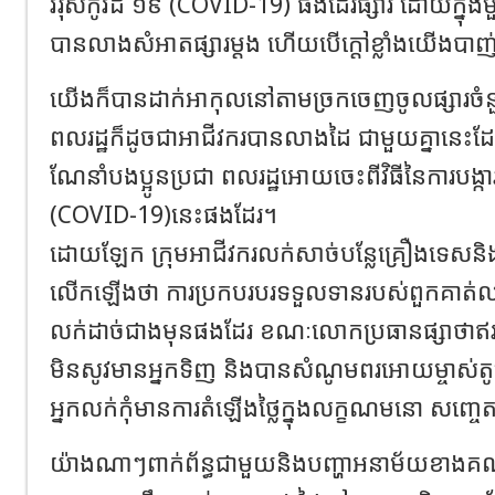
វីរុសកូវីដ ១៩ (COVID-19) ផងដែរផ្សារ ដោយក្នុងមួ
បានលាងសំអាតផ្សារម្តង ហើយបើក្តៅខ្លាំងយើងប
យើងក៏បានដាក់អាកុលនៅតាមច្រកចេញចូលផ្សារចំនួន១
ពលរដ្ឋក៏ដូចជាអាជីវករបានលាងដៃ ជាមួយគ្នានេះដែ
ណែនាំបងប្អូនប្រជា ពលរដ្ឋអោយចេះពីវិធីនៃការបង្ការទ
(COVID-19)នេះផងដែរ។
ដោយឡែក ក្រុមអាជីវករលក់សាច់បន្លែគ្រឿងទេសនិងអង
លេីក​ឡេីងថា ការប្រកបរបរទទួលទានរបស់ពួកគាត់លក
លក់ដាច់ជាងមុនផងដែរ ខណៈលោកប្រធានផ្សាថាឥវ៉
មិនសូវមានអ្នកទិញ និងបានសំណូមពរអោយម្ចាស់តូ
អ្នកលក់កុំមានការតំឡេីងថ្លៃក្នុងលក្ខណមនោ សញ្ចេ
យ៉ាងណាៗពាក់ព័ន្ធជាមួយនិងបញ្ហាអនាម័យខាងគណៈក