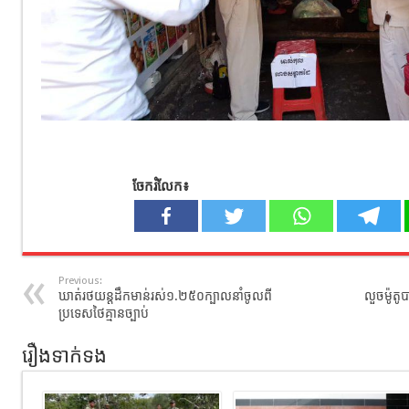
ចែករំលែក៖
Previous:
ឃាត់រថយន្តដឹកមាន់រស់១.២៥០ក្បាលនាំចូលពី
លួចម៉ូតូ
ប្រទេសថៃគ្មានច្បាប់
រឿងទាក់ទង