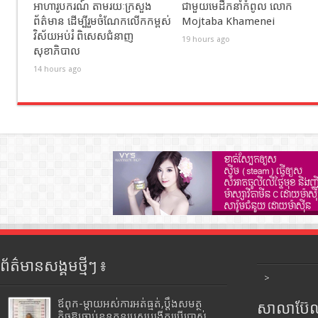
អាហារូបករណ៍ តាមរយៈក្រសួង
ជាមួយមេដឹកនាំកំពូល លោក
ព័ត៌មាន ដើម្បីរួមចំណែកលើកកម្ពស់
Mojtaba Khamenei
វិស័យអប់រំ ពិសេសជំនាញ
19 hours ago
សុខាភិបាល
14 hours ago
ព័ត៌មានសង្គមថ្មីៗ ៖
>
ឪពុក-ម្ដាយអស់ការអត់ធ្មត់,ប្ដឹងសមត្ថ
សាលាប៊ែលធ
កិច្ចឱ្យចាប់ខ្លួនកូនប្រុសបង្កើតប្រើប្រាស់