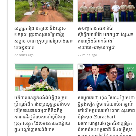
សត្វជ្រូកព្រៃ ១ក្បាល និងឈ្លូស
មេបញ្ជាការកងនាវាប៉ា
២ក្បាល​ ត្រូវបានព្រានព្រៃបាញ់
ស៊ីហ្វិកអាម៉េរិក មកកម្ពុជា ស្វែងរក
សម្លាប់​ ខណៈ​ក្រុមព្រានព្រៃទាំងនោះ
ការពង្រឹងទំនាក់ទំនង
គេចខ្លួនបាត់
«យោធា»ជាមួយកម្ពុជា
22 mins ago
27 mins ago
អភិបាលខេត្តកំពង់ធំបំភ្លឺជូនក្រុម
សម្តេចតេជោ ហ៊ុន សែន៖ ថ្ងៃនេះជា
ប្រឹក្សាអំពីការងារប្រយុទ្ធប្រឆាំងបទ
ថ្មីម្តងទៀត ខ្ញុំមានចំណាប់អារម្មណ៍
ល្មើសធនធានធម្មជាតិនិងកិច្ច
ទៅលើអត្ថបទរបស់ លោក សុរៈឆាត
ការពារដីរដ្ឋពិសេសនៅឃុំបឹងល្វា
បំរុងសុខ (Surachart
ស្រុកសន្ទុក ដែលមានការចុះផ្សាយ
Bamrungsuk) អ្នកជំនាញផ្នែក
ក្នុងបណ្តាញសារព័ត៌មាន
ទំនាក់ទំនងអន្តរជាតិ និងសន្តិសុខ
របស់ប្រទេសថៃ ដែលមានចំណង