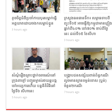
តូចចិត្តជំងឺប្រចាំកាយបុរសម្នាក់ធ្វេី
ក្រសួងធនធានទឹក​​៖​ សម្ពាធទាបពី
អត្តឃាតដោយចងកសម្លាប់ខ្លួន
ព្យុះទី១៥ អាចធ្វើឱ្យកម្ពុជាមានភ្លៀង
ធ្លាក់ពី៤០% ទៅ៧០% ចាប់ពីថ្ងៃ
3 hours ago
នេះ ដល់ទី១៥ ខែសីហា
3 hours ago
សំណុំរឿងគ្រោះថ្នាក់ចរាចរណ៍នៅ
បង្ក្រាបជនសង្ស័យពាន់ព័ន្ធករណី
ក្រុងតាខ្មៅ បញ្ជូនម្ចាស់រថយន្តបង្ក
លួចមានស្ថានទម្ងន់ទោស (ប្លន់)
ទៅអយ្យការហើយ បន្តនីតិវិធីនៅ
ចំនួន២ករណី
ថ្ងៃទី៦ សីហានេះ
7 hours ago
5 hours ago