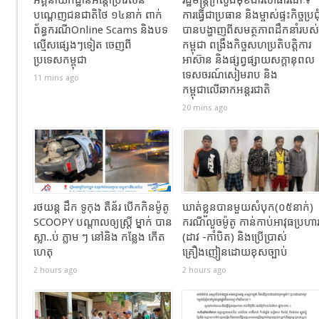
បណ្ដេញជនជាតិថៃ ១៤នាក់ ពាក់
ការធ្វើជាប្រធាន និងម្ចាស់ផ្ទះកិច្ចប្រជុ
ព័ន្ធករណីOnline Scams និងបទ
បានបង្ហាញពីសមត្ថភាពដឹកនាំរបស់
ល្មើសផ្សេងៗទៀត ចេញពី
កម្ពុជា ពង្រឹងកិច្ចសហប្រតិបត្តិការ
ប្រទេសកម្ពុជា
អាស៊ាន និងផ្សព្វផ្សាយសក្តានុពល
ទេសចរណ៍សៀមរាប និង
11 mins ago
កម្ពុជាលើឆាកអន្តរជាតិ
20 mins ago
រថយន្ដ ដឹក ទូកុង តឺន័រ បើកកិនម៉ូតូ
ឃាត់ខ្លួនបានមួយសំបុក(០៥នាក់)
SCOOPY បណ្តាលឲ្យស្រ្តី ម្នាក់ បាន
ករណីលួចម៉ូតូ កាន់កាប់អាវុធប្រហា
ស្លា..ប់ ភ្លាម ៗ នៅនិង កន្លែង កេីត
(ដាវ -កាំបិត) និងប្រើប្រាស់
ហេតុ
គ្រឿងញៀនដោយខុសច្បាប់
2 hours ago
2 hours ago