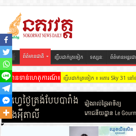
ព័ត៌មានជាតិ
ខ្សឹបដាក់ត្រចៀក
ទស្សនៈ
ព័ត៌មានអន្តរជា
ព័ត៌មានទាន់ហេតុការណ៍៖
ខ្សឹបដាក់ត្រចៀក ៖ អគារ Sky 31 នៅ