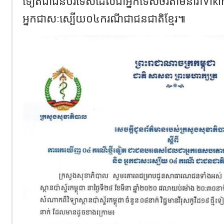
ទៀតជាជនបរទេសដែលជាអ្នកទេសចរតាមនាវាVikin
អ្នកជាសៈស្បើយ០៤ករណីជាជនជាតិខ្មែរ៕