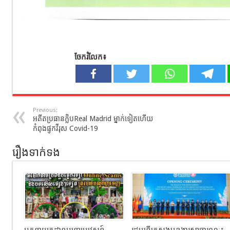
ចែករំលែក៖
Previous:
អតីតប្រធានក្លិបReal Madrid ម្នាក់ទៀតហើយ
កំពុងផ្ទុកវីរុស Covid-19
រឿងទាក់ទង
អគ្គនាយកដ្ឋានអន្តោប្រវេសន៍
រដ្ឋមន្ត្រីក្រសួងមុខងារសាធារណៈ៖​