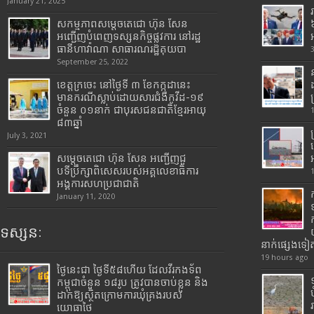
January 21, 2025
សកម្មភាពសម្តេចតេជោ ហ៊ុន សែន
អញ្ជើញបំពេញទស្សនកិច្ចផ្លូវការ នៅរដ្ឋ
ធានីហាវ៉ាណា សាធារណរដ្ឋគុយបា
September 25, 2022
ខេត្តក្រចេះ នៅថ្ងៃទី ៣ ខែកក្កដានេះ
មានករណីស្លាប់ដោយសារជំងឺកូវីដ-១៩
ចំនួន ០១នាក់ ជាបុរសជនជាតិខ្មែរអាយុ
៨៣ឆ្នាំ
July 3, 2021
សម្តេចតេជោ ហ៊ុន សែន អញ្ជើញជួ
បទីប្រឹក្សាពិសេសរបស់អគ្គលេខាធិការ
អង្គការសហប្រជាជាតិ
January 11, 2020
ទស្សនៈ
នាក់ផ្សេងទៀ
19 hours ago
ថ្ងៃនេះជា ថ្ងៃទី៥៨ហើយ ដែលវីរកងទ័ព
កម្ពុជាចំនួន ១៨រូប ត្រូវបានចាប់ខ្លួន និង
ដាក់ឱ្យស្ថិតក្រោមការឃុំគ្រងរបស់
យោធាថៃ