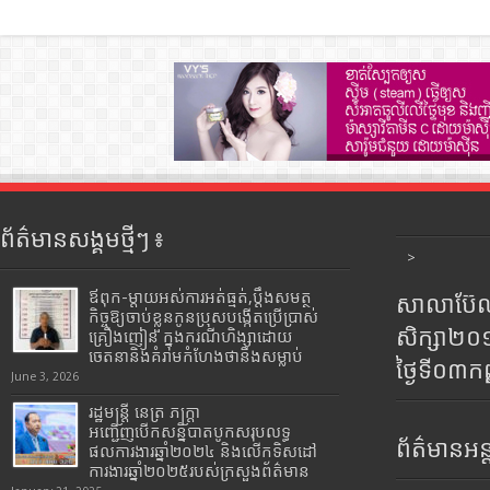
ព័ត៌មានសង្គមថ្មីៗ ៖
>
ឪពុក-ម្ដាយអស់ការអត់ធ្មត់,ប្ដឹងសមត្ថ
សាលាប៊ែលធ
កិច្ចឱ្យចាប់ខ្លួនកូនប្រុសបង្កើតប្រើប្រាស់
សិក្សា២
គ្រឿងញៀន ក្នុងករណីហិង្សាដោយ
ចេតនានិងគំរាមកំហែងថានឹងសម្លាប់
ថ្ងៃទី០៣ក
June 3, 2026
រដ្ឋមន្រ្តី​ នេត្រ​ ភក្ត្រា​
អញ្ជើញបើកសន្និបាតបូកសរុបលទ្ធ
ព័ត៌មានអន្
ផលការងារឆ្នាំ២០២៤ និងលើកទិសដៅ
ការងារឆ្នាំ២០២៥របស់​ក្រសួង​ព័ត៌មាន​