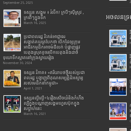
September 25, 2025
ទស្សនៈសង្គម ៖ រំលឹក! ក្របីៗស៊ីស្រូវ ,
អចលនទ្រព
ក្រពើៗក្នុងទឹក
March 16, 2025
ប្រជាពលរដ្ឋ រិះគន់អាជ្ញាធរ
សង្កាត់គយត្របែកថា បើកដៃឲ្យក្រុម
អាជីវកម្មដឹកអាចម៍ដីលក់ បំផ្លាញផ្លូវ
បេតុងស្រុតខូចរបើកបេតុងនិងដាច់
ទុយោទឹកស្អាតនៅក្រុងស្វាយរៀង
November 30, 2024
ទស្សនៈវិភាគ៖ «ឥរិយាបថថ្មីរបស់ប្រជា
ពលរដ្ឋ បង្ហាញពីគុណសម្បត្តិដ៏អស្ចារ្យ
របស់មេដឹកនាំកម្ពុជា»
April 1, 2021
ទស្សនល្ងីល្ងើ÷៤រឿងសើចយំនិងកំហឹង
ល្បីក្នុងបណ្តាញសង្គមហ្វេសប៊ុកក្នុង
សប្តាហ៍នេះ
March 16, 2021