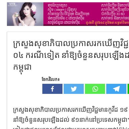
ក្រសួងសុខាភិបាលប្រកាសរកឃើញវិជ្ជម
០៤ ករណីទៀត នាំឱ្យចំនួនសរុបឡើង
កម្ពុជា
ចែករំលែក៖
ក្រសួងសុខាភិបាលប្រកាសរកឃើញវិជ្ជមានកូវីដ ១
នាំឱ្យចំនួនសរុបឡើងដល់ ៩១នាក់នៅប្រទេសកម្ពុជា។ 