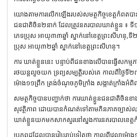
យោងតាមការលើកឡើងរបស់សមត្ថកិច្ចខេត្តកំពតបាន
ជនជាតិចិន២នាក់ ដែលត្រូវនគរបាលឃាត់ខ្លួន ៖
ភេទប្រុស អាយុ៣៣ឆ្នាំ ស្នាក់នៅខេត្តព្រះសីហនុ,
ប្រុស អាយុ៣២ឆ្នាំ ស្នាក់នៅខេត្តព្រះសីហនុ។
ការ ឃាត់ខ្លួននេះ បន្ទាប់ពីជនខាងលើបានធ្វើសកម្ម
រថយន្តលួចយក ទ្រព្យសម្បត្តិរបស់គេ កាលពីថ្ងៃទី
ម៉ោង១១ព្រឹក ត្រង់ចំណុចភូមិក្រាំង សង្កាត់ក្រាំងអំព
សមត្ថកិច្ចបានបញ្ជាក់ថា ការឃាត់ខ្លួនជនជាតិចិន
សុវត្ថិភាព ដោយបានកំណត់ទៅតាមភិនភាគច្បាស់លា
ឃាត់ខ្លួនយកមកសាកសួរនៅស្នងការនគរបាលខេត្ត
ប្រភពដដែលបានរៀបរាប់ទៀតថា កាលពីវេលាម៉ោង១១