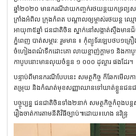
ឆ្នាំ២០២០ មានករណីវាយកញ្ចក់រថយន្តយកទ្រព្យសម្បត្
ក្រាំងអំពិល ក្រុងកំពត បណ្ដាលឲ្យម្ចាស់រថយន្ត ឈ្
អាយុ៣៥ឆ្នាំ ជនជាតិចិន ស្នាក់នៅសង្កាត់ស្ទឹងមា
ភ្នំពេញ បាត់សម្ភារៈ រួមមាន ៖ កុំព្យូទ័រឡេបថប១គ្រ
ចំហៀងពណ៌ទឹកដោះគោ លាយខ្លាញ់ក្តាម១ និងកាបូបដាក់
កាបូបនោះមានលុយចំនួន ១ ០០០ ដុល្លារ ផងដែរ។
បន្ទាប់ពីមានករណីបែបនេះ សមត្ថកិច្ច ក៏ឆែកមើលកាមេ
តម្រុយ និងកំណត់មុខសញ្ញាឈានទៅឃាត់ខ្លួនជនជា
បច្ចុប្បន្ន ជនជាតិចិនទាំង២នាក់ សមត្ថកិច្ចកំពុងប
រឿងចាត់ការតាមនីតិវិធីច្បាប់៕ដោយ៖ហេង នរិន្ទ្រ