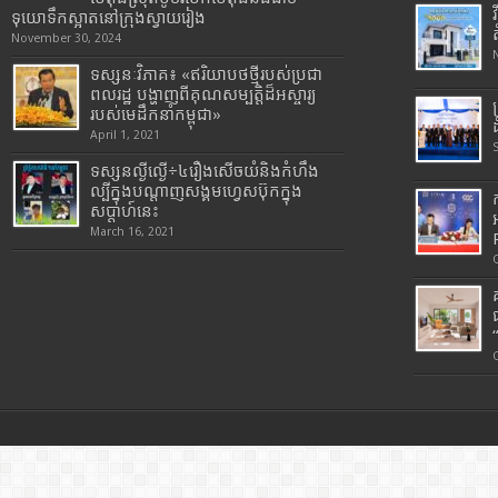
ទុយោទឹកស្អាតនៅក្រុងស្វាយរៀង
November 30, 2024
ទស្សនៈវិភាគ៖ «ឥរិយាបថថ្មីរបស់ប្រជា
ពលរដ្ឋ បង្ហាញពីគុណសម្បត្តិដ៏អស្ចារ្យ
របស់មេដឹកនាំកម្ពុជា»
April 1, 2021
ទស្សនល្ងីល្ងើ÷៤រឿងសើចយំនិងកំហឹង
ល្បីក្នុងបណ្តាញសង្គមហ្វេសប៊ុកក្នុង
សប្តាហ៍នេះ
March 16, 2021