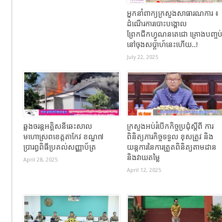
អ្នកនាំពាក្យក្រសួងសាធារណការ ៖
ដំណើរការបោះបង្គោល
ព្រែកជីកហ្វូណនតេជោ គ្រោងបញ្ចប
នៅចុងសប្តាហ៍នេះហើយ..!
July 22, 2025
ឆ្លងចរន្តអគ្គិសនីឆេះសាល
ក្រសួងអប់រំបើកកិច្ចប្រជុំស្តីពី ការ
មហោស្រពខេត្តតាកែវ ខណ្ឌ៧
ពិនិត្យភារកិច្ចទទួល ខុសត្រូវ និង
ប្រារព្ធពិធីប្រគល់សញ្ញាប័ត្រ
យន្តការនៃការត្រួតពិនិត្យតាមដាន
និងវាយតម្លៃ
April 28, 2025
April 12, 2025