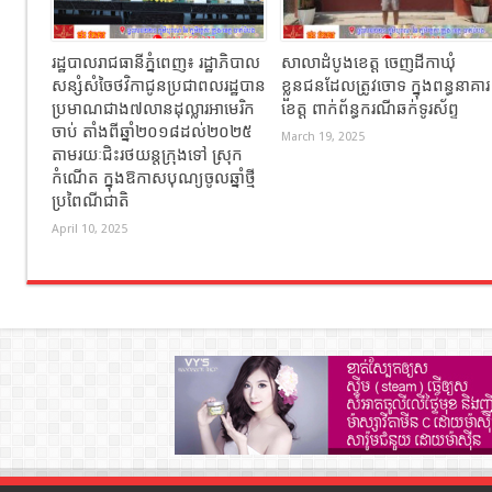
រដ្ឋបាលរាជធានីភ្នំពេញ៖ រដ្ឋាភិបាល
សាលាដំបូងខេត្ត ចេញដីកាឃុំ
សន្សំសំចៃថវិកាជូនប្រជាពលរដ្ឋបាន
ខ្លួនជនដែលត្រូវចោទ ក្នុងពន្ធនាគារ
ប្រមាណជាង៧លានដុល្លារអាមេរិក
ខេត្ត ពាក់ព័ន្ធករណីឆក់ទូរស័ព្ទ
ចាប់ តាំងពីឆ្នាំ២០១៨ដល់២០២៥
March 19, 2025
តាមរយៈជិះរថយន្ដក្រុងទៅ ស្រុក
កំណើត ក្នុងឱកាសបុណ្យចូលឆ្នាំថ្មី
ប្រពៃណីជាតិ
April 10, 2025