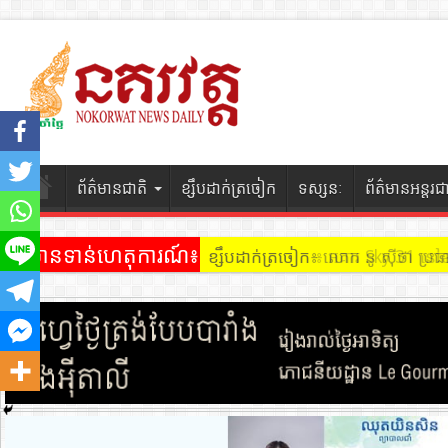
ព័ត៌មានជាតិ
ខ្សឹបដាក់ត្រចៀក
ទស្សនៈ
ព័ត៌មានអន្តរជ
ព័ត៌មានទាន់ហេតុការណ៍៖
ខ្សឹបដាក់ត្រចៀក ៖ អគារ Sky 31 នៅ