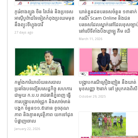
កូរ៉េខាងត្បូង ចិន តៃវ៉ាន់ និងប្រទេស
ឃាត់ខ្លួនជនបរទេសចំនួន ១៣នាក់
អាស៊ីបូព៌ាដទៃទៀតកំពុងប្រឈមមុខ
ករណី Scam Online និងជន
នឹងព្យុះទីហ្វុងបាវី
បរទេសដែលស្នាក់នៅដែលខុសច្បាប
នៅលើទីតាំងបឹងហ្គាឡូ គីម ឈី
27 days ago
March 11, 2026
កម្លាំងការិយាល័យនគរបាល
បង្ក្រាបករណីគ្រឿងញៀន នឹងឃាត់
ប្រឆាំងបទល្មើសសេដ្ឋកិច្ច សហការ
មុខសញ្ញា ២នាក់ នៅ ស្រុកគងពិស
ជាមួយ ក.ប.ប រាជធានីភ្នំពេញ ធ្វើ
October 29, 2025
ការបង្ក្រាបសាច់ជ្រូក និងសាច់មាន់
បង្កក ចំនួន១១.៥តោន ខូចគុណ
ភាព និងគ្មានសុវត្ថិភាព យកទៅដុត
បំផ្លាញចោល
January 22, 2026