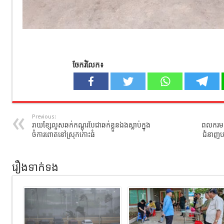
ចែករំលែក៖
Previous:
រាយខ្សែលួសឆក់កណ្ដុរបែជាឆក់ខ្លួនឯងស្លាប់ក្នុង
ពលករមកពី
ចំការពោតនៅស្រុកកោះធំ
ជំនាញបន្
រឿងទាក់ទង