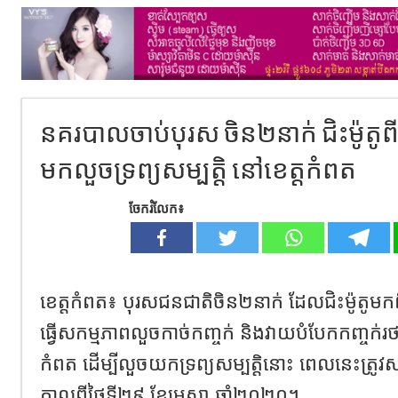
នគរបាលចាប់បុរស ចិន២នាក់ ជិះម៉ូតូពី
មកលួចទ្រព្យសម្បត្តិ នៅខេត្តកំពត
ចែករំលែក៖
ខេត្តកំពត៖ បុរសជនជាតិចិន២នាក់ ដែលជិះម៉ូតូមក
ធ្វើសកម្មភាពលួចកាច់កញ្ចក់ និងវាយបំបែកកញ្ចក់រថយន
កំពត ដើម្បីលួចយកទ្រព្យសម្បត្តិនោះ ពេលនេះត្រូវ
កាលពីថ្ងៃទី២៩ ខែមេសា ឆ្នាំ២០២០។