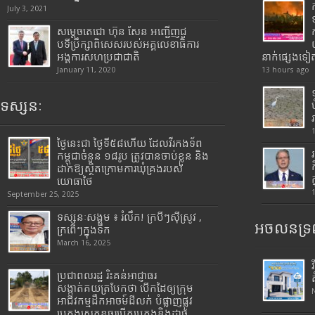
July 3, 2021
សម្តេចតេជោ ហ៊ុន សែន អញ្ជើញជួ
បទីប្រឹក្សាពិសេសរបស់អគ្គលេខាធិការ
អង្គការសហប្រជាជាតិ
នាក់ផ្សេងទៀ
January 11, 2020
13 hours ago
ទស្សនៈ
ថ្ងៃនេះជា ថ្ងៃទី៥៨ហើយ ដែលវីរកងទ័ព
កម្ពុជាចំនួន ១៨រូប ត្រូវបានចាប់ខ្លួន និង
ដាក់ឱ្យស្ថិតក្រោមការឃុំគ្រងរបស់
យោធាថៃ
September 25, 2025
ទស្សនៈសង្គម ៖ រំលឹក! ក្របីៗស៊ីស្រូវ ,
អចលនទ្រព
ក្រពើៗក្នុងទឹក
March 16, 2025
ប្រជាពលរដ្ឋ រិះគន់អាជ្ញាធរ
សង្កាត់គយត្របែកថា បើកដៃឲ្យក្រុម
អាជីវកម្មដឹកអាចម៍ដីលក់ បំផ្លាញផ្លូវ
បេតុងស្រុតខូចរបើកបេតុងនិងដាច់