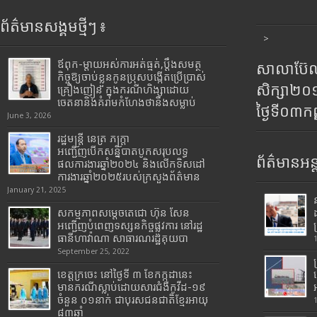
ព័ត៌មានសង្គមថ្មីៗ ៖
>
ឪពុក-ម្ដាយអស់ការអត់ធ្មត់,ប្ដឹងសមត្ថ
សាលាប៊ែលធ
កិច្ចឱ្យចាប់ខ្លួនកូនប្រុសបង្កើតប្រើប្រាស់
សិក្សា២
គ្រឿងញៀន ក្នុងករណីហិង្សាដោយ
ចេតនានិងគំរាមកំហែងថានឹងសម្លាប់
ថ្ងៃទី០៣ក
June 3, 2026
រដ្ឋមន្រ្តី​ នេត្រ​ ភក្ត្រា​
អញ្ជើញបើកសន្និបាតបូកសរុបលទ្ធ
ព័ត៌មានអន្
ផលការងារឆ្នាំ២០២៤ និងលើកទិសដៅ
ការងារឆ្នាំ២០២៥របស់​ក្រសួង​ព័ត៌មាន​
January 21, 2025
សកម្មភាពសម្តេចតេជោ ហ៊ុន សែន
អញ្ជើញបំពេញទស្សនកិច្ចផ្លូវការ នៅរដ្ឋ
ធានីហាវ៉ាណា សាធារណរដ្ឋគុយបា
September 25, 2022
ខេត្តក្រចេះ នៅថ្ងៃទី ៣ ខែកក្កដានេះ
មានករណីស្លាប់ដោយសារជំងឺកូវីដ-១៩
ចំនួន ០១នាក់ ជាបុរសជនជាតិខ្មែរអាយុ
៨៣ឆ្នាំ