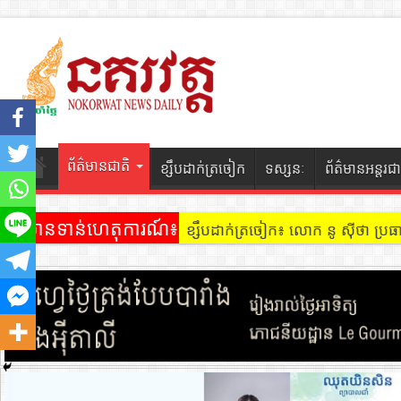
ព័ត៌មានជាតិ
ខ្សឹបដាក់ត្រចៀក
ទស្សនៈ
ព័ត៌មានអន្តរជា
ព័ត៌មានទាន់ហេតុការណ៍៖
ខ្សឹបដាក់ត្រចៀក ៖ អគារ Sky 31 នៅ