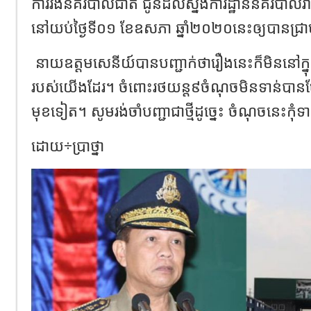
ការរងនគរបាលជាតិ ជូនដល់ស្នងការដ្ឋាននគរបាលរាជ
នៅយប់ថ្ងៃទី០១ ខែឧសភា ឆ្នាំ២០២០នេះឲ្យបានជ្រ
នាយឧត្តមសេនីយ៍បានបញ្ជាក់ថារឿងនេះក៏មិននៅក្នុង
របស់យើងដែរ។ ចំពោះរថយន្ត៩ចំណុចមិនទាន់បាន
មុខទៀត។ សូមរង់ចាំបញ្ជាជាថ្មីដូច្នេះ ចំណុចនេះកុ
ដោយ÷ប្រាថ្នា