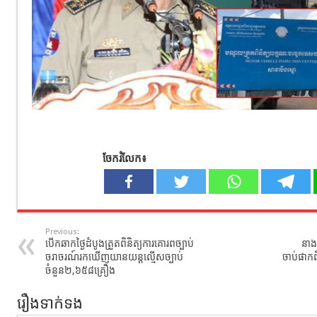
ចែករំលែក៖
Previous:
បើកឆាកថ្ងៃដំបូងត្រួតពិនិត្យការគោរពច្បាប់
នាង
ចរាចរណ៍រកឃើញយានយន្តល្មើសច្បាប់
ចាប់ផាកពិ
ចំនួន២,៦៥៨គ្រឿង
រឿងទាក់ទង