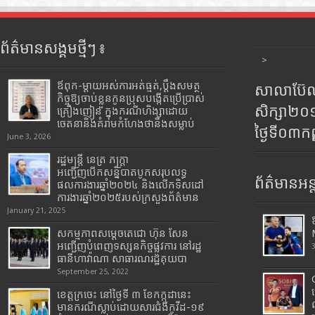
ព័ត៌មានសង្គមថ្មីៗ ៖
>
ឪពុក-ម្ដាយអស់ការអត់ធ្មត់,ប្ដឹងសមត្ថ
សាលាប៊ែលធ
កិច្ចឱ្យចាប់ខ្លួនកូនប្រុសបង្កើតប្រើប្រាស់
សិក្សា២
គ្រឿងញៀន ក្នុងករណីហិង្សាដោយ
ចេតនានិងគំរាមកំហែងថានឹងសម្លាប់
ថ្ងៃទី០៣ក
June 3, 2026
រដ្ឋមន្រ្តី​ នេត្រ​ ភក្ត្រា​
អញ្ជើញបើកសន្និបាតបូកសរុបលទ្ធ
ព័ត៌មានអន្
ផលការងារឆ្នាំ២០២៤ និងលើកទិសដៅ
ការងារឆ្នាំ២០២៥របស់​ក្រសួង​ព័ត៌មាន​
January 21, 2025
សកម្មភាពសម្តេចតេជោ ហ៊ុន សែន
អញ្ជើញបំពេញទស្សនកិច្ចផ្លូវការ នៅរដ្ឋ
ធានីហាវ៉ាណា សាធារណរដ្ឋគុយបា
September 25, 2022
ខេត្តក្រចេះ នៅថ្ងៃទី ៣ ខែកក្កដានេះ
មានករណីស្លាប់ដោយសារជំងឺកូវីដ-១៩