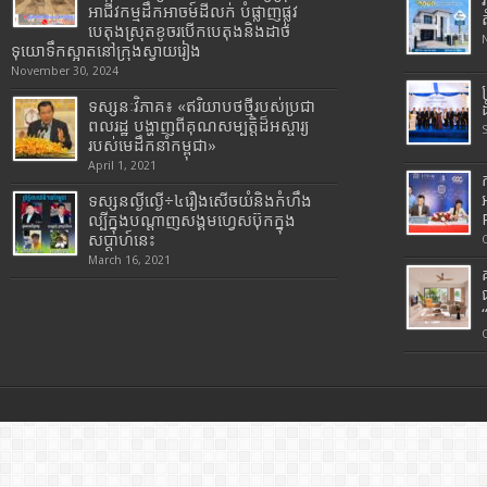
អាជីវកម្មដឹកអាចម៍ដីលក់ បំផ្លាញផ្លូវ
បេតុងស្រុតខូចរបើកបេតុងនិងដាច់
ទុយោទឹកស្អាតនៅក្រុងស្វាយរៀង
November 30, 2024
ទស្សនៈវិភាគ៖ «ឥរិយាបថថ្មីរបស់ប្រជា
ពលរដ្ឋ បង្ហាញពីគុណសម្បត្តិដ៏អស្ចារ្យ
របស់មេដឹកនាំកម្ពុជា»
April 1, 2021
ទស្សនល្ងីល្ងើ÷៤រឿងសើចយំនិងកំហឹង
ល្បីក្នុងបណ្តាញសង្គមហ្វេសប៊ុកក្នុង
សប្តាហ៍នេះ
March 16, 2021