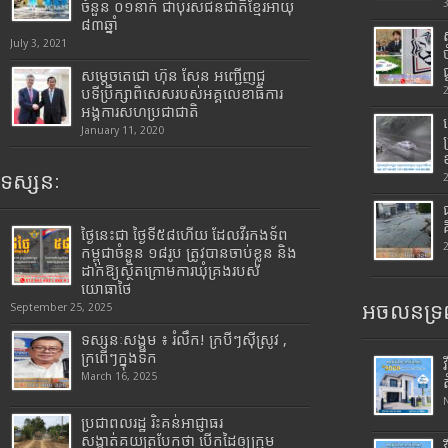
ចំនួន ០១នាក់ ជាបុរសជនជាតិខ្មែរអាយុ
៨៣ឆ្នាំ
July 3, 2021
សម្តេចតេជោ ហ៊ុន សែន អញ្ជើញជួ
បទីប្រឹក្សាពិសេសរបស់អគ្គលេខាធិការ
អង្គការសហប្រជាជាតិ
January 11, 2020
ទស្សនៈ
ថ្ងៃនេះជា ថ្ងៃទី៥៨ហើយ ដែលវីរកងទ័ព
កម្ពុជាចំនួន ១៨រូប ត្រូវបានចាប់ខ្លួន និង
ដាក់ឱ្យស្ថិតក្រោមការឃុំគ្រងរបស់
យោធាថៃ
អចលនទ្រព
September 25, 2025
ទស្សនៈសង្គម ៖ រំលឹក! ក្របីៗស៊ីស្រូវ ,
ក្រពើៗក្នុងទឹក
March 16, 2025
ប្រជាពលរដ្ឋ រិះគន់អាជ្ញាធរ
សង្កាត់គយត្របែកថា បើកដៃឲ្យក្រុម