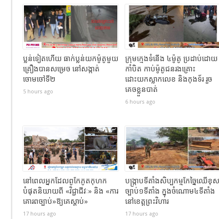
ប្លន់ទៀតហើយ ធាក់ប្លន់យកម៉ូតូមួយ
ក្រុមក្មេងទំនើង ៤ម៉ូតូ ប្រដាប់ដោយ
គ្រឿងបានសម្រេច នៅសង្កាត់
កាំបិត កាប់ម៉ូតូជនរងគ្រោះ
ចោមចៅទី២
ដោះយកស្លាកលេខ និងកុងទ័រ រួច
គេចខ្លួនបាត់
5 hours ago
6 hours ago
នៅពេលអ្នកដែលពូកែភូតកុហក
បង្រ្កាបទីតាំងសិប្បកម្មកែច្នៃឈើខុ
បំផុតនិយាយពី «វិជ្ជាជីវៈ» និង «ការ
ច្បាប់១ទីតាំង ក្នុងចំណោម៤ទីតាំង
គោរពច្បាប់»ឱ្យគេស្តាប់»
នៅខេត្តព្រះវិហារ
17 hours ago
17 hours ago