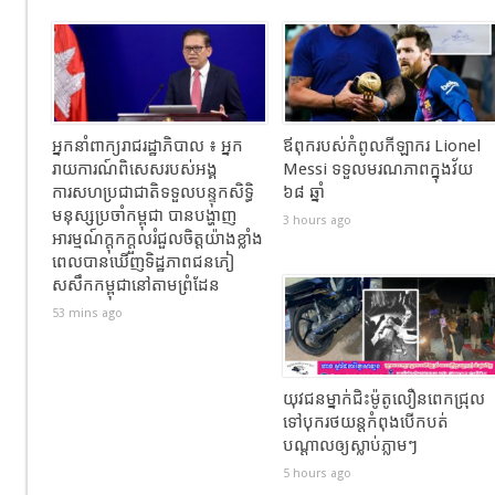
អ្នកនាំពាក្យរាជរដ្ឋាភិបាល ៖ អ្នក
ឪពុករបស់កំពូលកីឡាករ Lionel
រាយការណ៍ពិសេសរបស់អង្គ
Messi ទទួលមរណភាពក្នុងវ័យ
ការសហប្រជាជាតិទទួលបន្ទុកសិទ្ធិ
៦៨ ឆ្នាំ
មនុស្សប្រចាំកម្ពុជា បានបង្ហាញ
3 hours ago
អារម្មណ៍ក្តុកក្តួលរំជួលចិត្តយ៉ាងខ្លាំង
ពេលបានឃើញទិដ្ឋភាពជនភៀ
សសឹកកម្ពុជានៅតាមព្រំដែន
53 mins ago
យុវជនម្នាក់ជិះម៉ូតូលឿនពេកជ្រុល
ទៅបុករថយន្តកំពុងបើកបត់
បណ្តាលឲ្យស្លាប់ភ្លាមៗ
5 hours ago