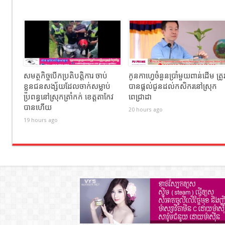
សមត្ថកិច្ចបើកប្រតិបត្តិការ ចាប់
កូនកាហ្វេចំនួនប្រាំមួយពាន់ដើម ត្រូ
ខ្លួនជនសង្ស័យដែលចាក់សម្លាប់
បានផ្តល់ជូនដល់កសិករនៅស្រុក
ប្រពន្ធនៅស្រុកត្រាំកក់ ខេត្តតាកែវ
ពេជ្រាដា
បានហេីយ
20 hours ago
19 hours ago