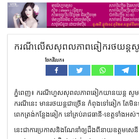
ករណីលើសសុពលភាពឆៀករថយន្តសូម 
ចែករំលែក៖
ភ្នំពេញ៖ ករណីហួសសុពលភាពឆៀកយានយន្ត សូមកុំ
ករណីនេះ មានរថយន្តជាច្រើន កំពុងទៅឆៀក តែមិ
ពេកត្រង់កន្លែងឆៀក នៅគ្រប់រាជធានី-ខេត្តទាំងអស់
នេះជាការប្រកាសនិងណែនាំឲ្យដឹងពីនាយឧត្តមសេនីយ៍