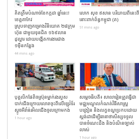
គិតត្រឹមបំណាច់ខែកក្កដា ឆ្នាំនេះ!
លោក សុខ ឥសាន បរិយាយពីនេះព
ខេត្តតាកែវ
នោះពាក់ព័ន្ធកម្ពុជា (ត)
ស្រូបទាញគម្រោងវិនិយោគ ២៨ក្រុម
51 mins ago
ហ៊ុន ជាមួយទុនជិត ១៦៩លាន
ដុល្លារ ដោយបង្កើតការងារជាង
១ម៉ឺនកន្លែង
44 mins ago
បុគ្គលិកផែតិចស្រ៊ុនម្នាក់រងរបួស
សម្ដេចធិបតី៖ សាលារៀនត្រូវធ្វើជា
បាក់ជេីងក្រោយលោតចុះពីលេីឡេវ៉ទ័រ
មជ្ឈមណ្ឌលកំណត់វិធីសាស្ត្រ
ស្ទូចអីវ៉ាន់រអិលជេីងចូលក្រោមកង់
បង្រៀន និងលក្ខខណ្ឌប្រកបដោយ
ស្តង់ដាដើម្បីធានាថាសិស្សទទួល
1 hour ago
បានចំណេះដឹង និងបំណិនច្បាស់
លាស់
1 hour ago