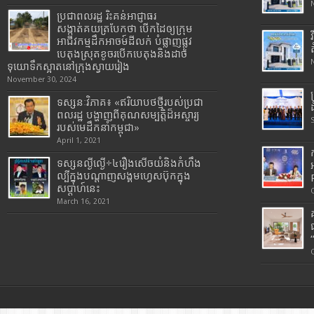
ប្រជាពលរដ្ឋ រិះគន់អាជ្ញាធរ
សង្កាត់គយត្របែកថា បើកដៃឲ្យក្រុម
អាជីវកម្មដឹកអាចម៍ដីលក់ បំផ្លាញផ្លូវ
បេតុងស្រុតខូចរបើកបេតុងនិងដាច់
ទុយោទឹកស្អាតនៅក្រុងស្វាយរៀង
November 30, 2024
ទស្សនៈវិភាគ៖ «ឥរិយាបថថ្មីរបស់ប្រជា
ពលរដ្ឋ បង្ហាញពីគុណសម្បត្តិដ៏អស្ចារ្យ
របស់មេដឹកនាំកម្ពុជា»
April 1, 2021
ទស្សនល្ងីល្ងើ÷៤រឿងសើចយំនិងកំហឹង
ល្បីក្នុងបណ្តាញសង្គមហ្វេសប៊ុកក្នុង
សប្តាហ៍នេះ
March 16, 2021