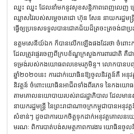
ឈ្នះ ឈ្នះ ដែលនាំមកនូវសុខសន្តិភាពពេញលេញ ក្រោម
ឈ្លាសវៃរបស់សម្ដេចតេជោ ហ៊ុន សែន នាយករដ្ឋមន្ត្រី
ធ្វើឲ្យប្រទេសទទួលបានជោគជ័យដ៏ត្រចះត្រចង់ជាប្រវត្
ឧត្តមសេនីយ៍ឯក ក៏បានលើកឡើងផងដែរថា ចំពោះការ
ដែលត្រូវផ្ទេរចេញពីក្របខ័ណ្ឌក្រសួងការពារជាតិ គឺជា
ទម្រង់របស់កងយោធពលខេមរភូមិន្ទ។ លោកបានបញ្ជា
ឆ្នាំ២០២០នេះ ការដាក់យោធិនឱ្យចូលនិវត្តន៍គឺ អនុ
និវត្តន៍ ចំពោះយោធិនអាជីពទាំងពីរភេទ នៃកងយោធ
តាមគោលនយោបាយរបស់រាជរដ្ឋាភិបាល ដែលមានសម
នាយករដ្ឋមន្ត្រី នៃព្រះរាជាណាចក្រកម្ពុជាបានអន
សំខាន់ៗ ដូចជាការយកចិត្តទុកដាក់អនុវត្តគោ
មរណៈ ពិការបាត់បង់សមត្ថភាពការងារ យោធិនចូលនិវ