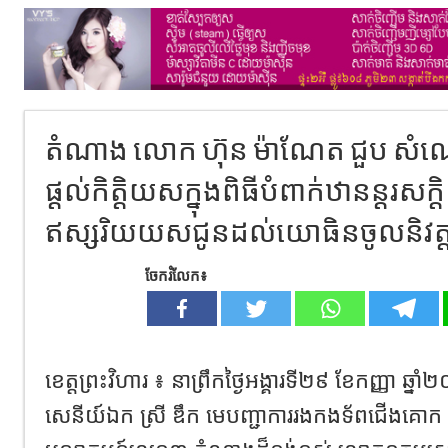
តំណាង លោក ហ៊ុន ម៉ាណែត ជួប សំ
ផ្ដល់កិត្តិយសក្នុងពិធីបំពាក់ឋានន្តរសក្
ឥស្សរិយយសជូនដល់យោធិនចូលនិវត្ត
ចែករំលែក៖
ខេត្តព្រះវិហារ ៖ នាព្រឹកថ្ងៃអង្គារទី២៩ ខែកញ្ញា ឆ្ន
សេនីយ៍ឯក ស្រី ឌឹក មេបញ្ជាការរងកងទ័ពជើងគោក