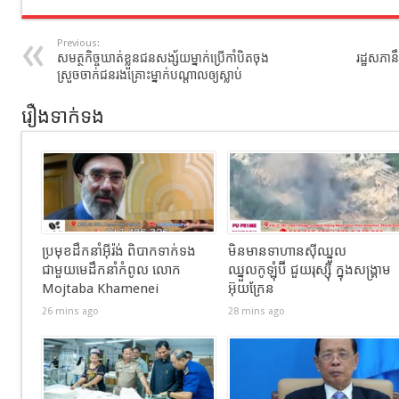
Previous:
សមត្ថកិច្ចឃាត់ខ្លួនជនសង្ស័យម្នាក់ប្រើកាំបិតចុង
រដ្ឋសភា
ស្រួចចាក់ជនរងគ្រោះម្នាក់បណ្តាលឲ្យស្លាប់
រឿងទាក់ទង
ប្រមុខដឹកនាំអ៊ីរ៉ង់ ពិបាកទាក់ទង
មិនមានទាហានស៊ីឈ្នួល
ជាមួយមេដឹកនាំកំពូល លោក
ឈ្នួលកូឡុំប៊ី ជួយរុស្ស៊ី ក្នុងសង្រ្គាម
Mojtaba Khamenei
អ៊ុយក្រែន
26 mins ago
28 mins ago