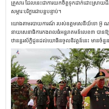
គ្រួសារ ដែលនេះជាការយកចិត្តទុកដាក់ដោះស្រាយជីវ
សម្ភារៈបរិក្ខារជាបន្តបន្ទាប់។
យោងតាមរបាយការណ៍ របស់ឧត្តមសេនីយ៍ទោ អ៊ូ ណារ
នាយសេនាធិការកងពលធំអន្តរាគមន៍លេខ៣ បានឱ្យដ
ឋានន្តរស័ក្តិជូនដល់យោធិនចូលនិវត្តន៍នេះ មានចំ