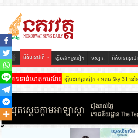
ព័ត៌មានជាតិ
ខ្សឹបដាក់ត្រចៀក
ទស្សនៈ
ព័ត៌មានអន្តរជា
ព័ត៌មានទាន់ហេតុការណ៍៖
ខ្សឹបដាក់ត្រចៀក ៖ អគារ Sky 31 នៅ