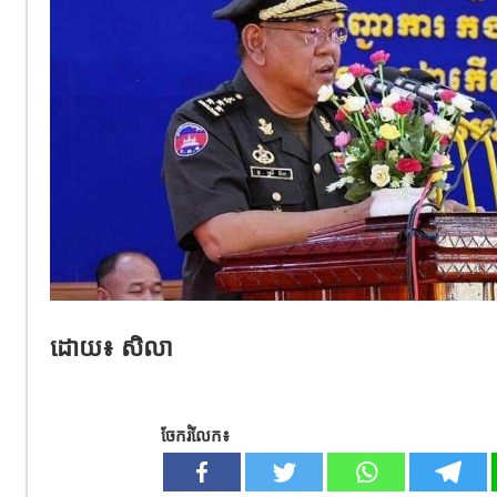
ដោយ៖ សិលា
ចែករំលែក៖