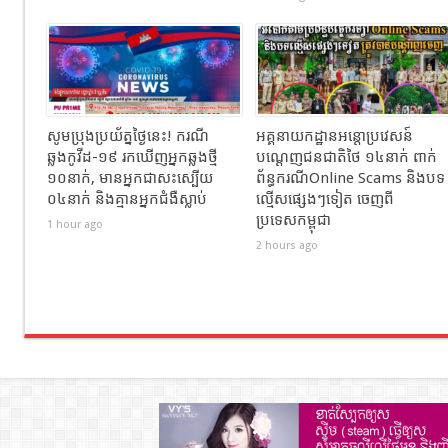
សូមប្រុងប្រយ័ត្នថ្ងៃនេះ! ករណី
អគ្គនាយកដ្ឋានអន្តោប្រវេសន៍
ឆ្លងកូវីដ-១៩ រកឃើញអ្នកឆ្លងថ្មី
បណ្ដេញជនជាតិថៃ ១៤នាក់ ពាក់
១០នាក់, មានអ្នកជាសះស្បើយ
ព័ន្ធករណីOnline Scams និងបទ
០៤នាក់ និងគ្មានអ្នកជំងឺស្លាប់
ល្មើសផ្សេងៗទៀត ចេញពី
ប្រទេសកម្ពុជា
1 hour ago
2 hours ago