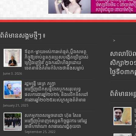
ព័ត៌មានសង្គមថ្មីៗ ៖
>
ឪពុក-ម្ដាយអស់ការអត់ធ្មត់,ប្ដឹងសមត្ថ
សាលាប៊ែលធ
កិច្ចឱ្យចាប់ខ្លួនកូនប្រុសបង្កើតប្រើប្រាស់
សិក្សា២
គ្រឿងញៀន ក្នុងករណីហិង្សាដោយ
ចេតនានិងគំរាមកំហែងថានឹងសម្លាប់
ថ្ងៃទី០៣ក
June 3, 2026
រដ្ឋមន្រ្តី​ នេត្រ​ ភក្ត្រា​
អញ្ជើញបើកសន្និបាតបូកសរុបលទ្ធ
ព័ត៌មានអន្
ផលការងារឆ្នាំ២០២៤ និងលើកទិសដៅ
ការងារឆ្នាំ២០២៥របស់​ក្រសួង​ព័ត៌មាន​
January 21, 2025
សកម្មភាពសម្តេចតេជោ ហ៊ុន សែន
អញ្ជើញបំពេញទស្សនកិច្ចផ្លូវការ នៅរដ្ឋ
ធានីហាវ៉ាណា សាធារណរដ្ឋគុយបា
September 25, 2022