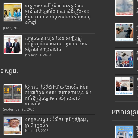
ខេត្តក្រចេះ នៅថ្ងៃទី ៣ ខែកក្កដានេះ
មានករណីស្លាប់ដោយសារជំងឺកូវីដ-១៩
ចំនួន ០១នាក់ ជាបុរសជនជាតិខ្មែរអាយុ
៨៣ឆ្នាំ
July 3, 2021
សម្តេចតេជោ ហ៊ុន សែន អញ្ជើញជួ
បទីប្រឹក្សាពិសេសរបស់អគ្គលេខាធិការ
អង្គការសហប្រជាជាតិ
January 11, 2020
ទស្សនៈ
ថ្ងៃនេះជា ថ្ងៃទី៥៨ហើយ ដែលវីរកងទ័ព
កម្ពុជាចំនួន ១៨រូប ត្រូវបានចាប់ខ្លួន និង
ដាក់ឱ្យស្ថិតក្រោមការឃុំគ្រងរបស់
យោធាថៃ
September 25, 2025
អចលនទ្រព
ទស្សនៈសង្គម ៖ រំលឹក! ក្របីៗស៊ីស្រូវ ,
ក្រពើៗក្នុងទឹក
March 16, 2025