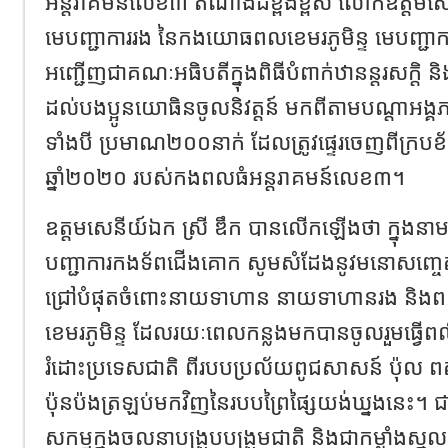
អន្តរាគមន៍លេខ៣ តំណាងដ៏ខ្ពង់ខ្ពស់ លោកឧត្តមសេ
មេបញ្ជាការរង នៃកងយោធពលខេមរភូមិន្ទ មេបញ្ជ
អញ្ជើញជាគណៈអធិបតីក្នុងពិធីបំពាក់ឋានន្តរសក្តិ
ដល់បងប្អូនយោធិនចូលនិវត្តន៍ មកពីតាមបណ្តាអង្
ទាំងបី ប្រមាណ២០០នាក់ ដែលត្រូវផ្ទេរចេញពីក្របខ័
ឆ្នាំ២០២០ របស់កងពលធំអន្តរាគមន៍លេខ៣។
ឧត្តមសេនីយ៍ឯក ស្រី ឌឹក បានលើកឡើងថា ក្នុងន
បញ្ជាការកងទ័ពជើងគោក សូមសំដែងនូវមនោសញ្ចេ
ជ្រៅបំផុតចំពោះនាយទាហាន នាយទាហានរង 
ខេមរភូមិន្ទ ដែលរយៈពេលកន្លងមកបានចូលរួមធើ្វពល
រំដោះប្រទេសជាតិ ពីរបបប្រល័យពូជសាសន៍ ប៉ុល ពត 
ប៉ុនប៉ងត្រឡប់មកវិញនៃរបបព្រៃផ្សៃយង់ឃ្នងនេះ។
សកម្មក្នុងចលនាបង្រួបបង្រួមជាតិ និងជាកម្លាំងស្ន