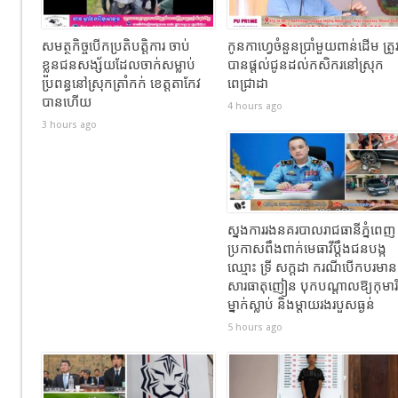
សមត្ថកិច្ចបើកប្រតិបត្តិការ ចាប់
កូនកាហ្វេចំនួនប្រាំមួយពាន់ដើម ត្រូ
ខ្លួនជនសង្ស័យដែលចាក់សម្លាប់
បានផ្តល់ជូនដល់កសិករនៅស្រុក
ប្រពន្ធនៅស្រុកត្រាំកក់ ខេត្តតាកែវ
ពេជ្រាដា
បានហេីយ
4 hours ago
3 hours ago
ស្នងការរងនគរបាលរាជធានីភ្នំពេញ
ប្រកាសពឹងពាក់មេធាវីប្តឹងជនបង្ក
ឈ្មោះ ទ្រី សក្ដដា ករណីបើកបរមាន
សារធាតុញៀន បុកបណ្តាលឱ្យកុមារី
ម្នាក់ស្លាប់ និងម្តាយរងរបួសធ្ងន់
5 hours ago