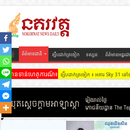
ព័ត៌មានជាតិ
ខ្សឹបដាក់ត្រចៀក
ទស្សនៈ
ព័ត៌មានអន្តរជា
ព័ត៌មានទាន់ហេតុការណ៍៖
ខ្សឹបដាក់ត្រចៀក ៖ ដល់ករ ! ឈ្មួញដ