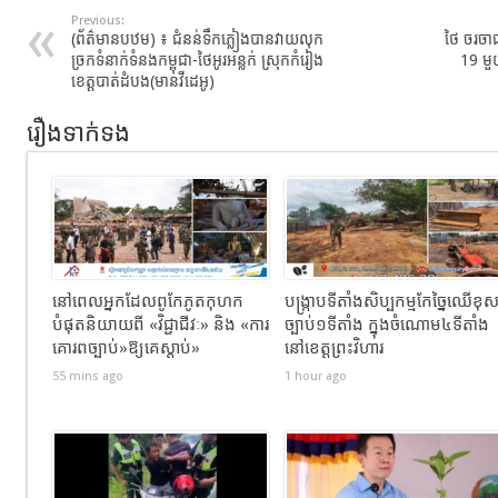
Previous:
(ព័ត៌មានបឋម) ៖ ជំនន់ទឹកភ្លៀងបានវាយលុក
ថៃ​ ​ចរ​ច
ច្រកទំនាក់ទំនងកម្ពុជា-ថៃអូរអន្លក់ ស្រុកកំរៀង
19​ មួយ
ខេត្តបាត់ដំបង(មានវីដេអូ)
រឿងទាក់ទង
នៅពេលអ្នកដែលពូកែភូតកុហក
បង្រ្កាបទីតាំងសិប្បកម្មកែច្នៃឈើខុ
បំផុតនិយាយពី «វិជ្ជាជីវៈ» និង «ការ
ច្បាប់១ទីតាំង ក្នុងចំណោម៤ទីតាំង
គោរពច្បាប់»ឱ្យគេស្តាប់»
នៅខេត្តព្រះវិហារ
55 mins ago
1 hour ago