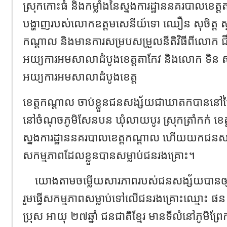
ស្រុកកោះធំ និងកម្លាំងនៃស្នងការដ្ឋាននគរបាលខេត្តត
បង្ហាញរបស់លោកឧត្តមសេនីយ៍ទោ ឈឿន សុចិត្ត​ ស
កណ្ដាល​ និងមានការសម្របសម្រួលនីតិវិធីពីលោក ជីវ 
អយ្យការអមសាលាដំបូងខេត្តតាកែវ និងលោក ទិន សុចិ
អយ្យការអមសាលាដំបូងខេត្ត
ខេត្តកណ្ដាល​ ចាប់ខ្លួនជនសង្ស័យជាឃាតកបាននៅថ្ង
នៅចំណុចភូមិសែនបន ឃុំលាយបូរ ស្រុកត្រាំកក់ ខេ
ស្នងការដ្ឋាននគរបាលខេត្តកណ្ដាល ហើយយកជនសង្ស
សកម្មភាពដែលខ្លួនបានសម្លាប់ជនរងគ្រោះ។
យោងតាមចម្លើយសារភាពរបស់ជនសង្ស័យបានឲ្យដ
រួមធ្វើសកម្មភាពសម្លាប់ទៅលើជនរងគ្រោះឈ្មោះ ផ
ប្រុស អាយុ ២៧ឆ្នាំ ជនជាតិខ្មែរ មានទីលំនៅភូមិព្រែកថ្