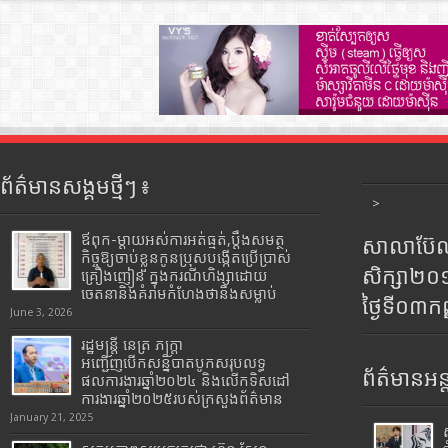
ព័ត៌មានសង្គមថ្មីៗ ៖
>
ឪពុក-ម្ដាយអស់ការអត់ធ្មត់,ប្ដឹងសមត្ថ
សាលាប៊ែលធ
កិច្ចឱ្យចាប់ខ្លួនកូនប្រុសបង្កើតប្រើប្រាស់
សិក្សា២
គ្រឿងញៀន ក្នុងករណីហិង្សាដោយ
ចេតនានិងគំរាមកំហែងថានឹងសម្លាប់
ថ្ងៃទី០៣ក
June 3, 2026
រដ្ឋមន្រ្តី​ នេត្រ​ ភក្ត្រា​
អញ្ជើញបើកសន្និបាតបូកសរុបលទ្ធ
ព័ត៌មានអន្
ផលការងារឆ្នាំ២០២៤ និងលើកទិសដៅ
ការងារឆ្នាំ២០២៥របស់​ក្រសួង​ព័ត៌មាន​
January 21, 2025