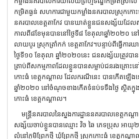
កម្លាំងនគរបាលការិយាល័យព្រហ្មទណ្ឌកម្រិតស្រាល
កម្រិតធ្ងន់ សហការជាមួយកម្លាំងនគរបាលស្រុកកោះធំ 
នគរបាលខេត្តតាកែវ បានឃាត់ខ្លួនជនសង្ស័យដែលសម្
កាលពី៨ខែមុន​បាននៅថ្ងៃទី៨ ខែតុលា​ឆ្នាំ២០២០ ន
លាយបូរ ស្រុកត្រាំកក់ ខេត្តតាកែវ។បន្ទាប់ពីធ្វើការ
ថ្ងៃទី១០ ខែតុលា​ ឆ្នាំ២០២០នេះ ជនសង្ស័យត្រូវបាន
ត្រាប់ពីសកម្មភាពដែលខ្លួនបានសម្លាប់ជនរងគ្រោះនៅភូមិព
កោះធំ ខេត្តកណ្ដាល ដែលករណីនេះ បានកើតឡើងឡើង
ឆ្នាំ២០២០ នៅចំណុចខាងកើតទំនប់ទទឹងថ្ងៃ ស្ថិតក្នុងភូមិ
កោះធំ ខេត្តកណ្ដាល។
មន្ត្រីនគរបាលនៃស្នងការដ្ឋាននគរបាលខេត្តកណ្
សង្ស័យចាប់ខ្លួនបានឈ្មោះ វិច ឆៃ ភេទប្រុស អាយុ២៣ឆ្
លំនៅភូមិព្រែកថ្មី ឃុំព្រែកថ្មី ស្រុកកោះធំ ខេត្ត