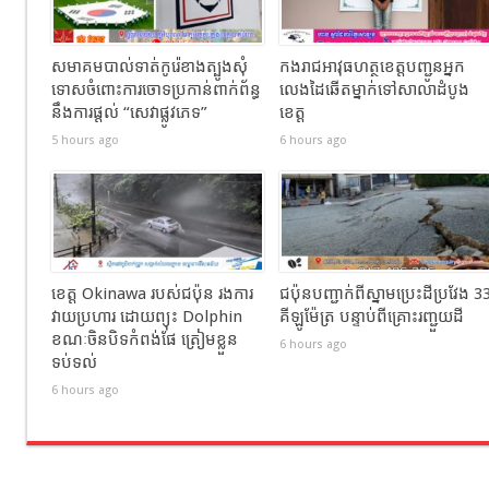
សមាគមបាល់ទាត់កូរ៉េខាងត្បូងសុំ
កងរាជឣាវុធហត្ថខេត្តបញ្ជូនអ្នក
ទោសចំពោះការចោទប្រកាន់ពាក់ព័ន្ធ
លេងដៃឆើតម្នាក់ទៅសាលាដំបូង
នឹងការផ្តល់ “សេវាផ្លូវភេទ”
ខេត្ត
5 hours ago
6 hours ago
ខេត្ត Okinawa របស់ជប៉ុន រងការ
ជប៉ុនបញ្ជាក់ពីស្នាមប្រេះដីប្រវែង 3
វាយប្រហារ ដោយព្យុះ Dolphin
គីឡូម៉ែត្រ បន្ទាប់ពីគ្រោះរញ្ជួយដី
ខណៈចិនបិទកំពង់ផែ ត្រៀមខ្លួន
6 hours ago
ទប់ទល់
6 hours ago