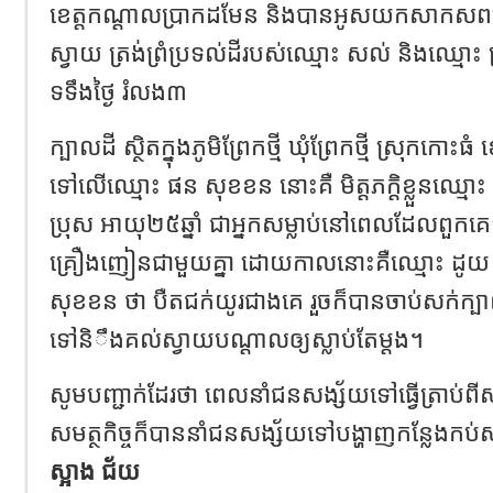
ខេត្តកណ្ដាលប្រាកដមែន និងបានអូសយកសាកសពទៅ
ស្វាយ ត្រង់ព្រំប្រទល់ដីរបស់ឈ្មោះ សល់ និងឈ្មោះ
ទទឹងថ្ងៃ រំលង៣
ក្បាលដី ស្ថិតក្នុងភូមិព្រែកថ្មី ឃុំព្រែកថ្មី ស្រុកកោះ
ទៅលើឈ្មោះ ផន សុខខន នោះគឺ មិត្តភក្តិខ្លួនឈ្ម
ប្រុស អាយុ២៥ឆ្នាំ ជាអ្នកសម្លាប់នៅពេលដែលពួកគេ
គ្រឿងញៀនជាមួយគ្នា ដោយកាលនោះគឺឈ្មោះ ដូ
សុខខន ថា បឺតជក់យូរជាងគេ រួចក៏បានចាប់សក់ក
ទៅនិឹងគល់ស្វាយបណ្ដាលឲ្យស្លាប់តែម្តង។
សូមបញ្ជាក់ដែរថា ពេលនាំជនសង្ស័យទៅធ្វើត្រាប់ពីស
សមត្ថកិច្ចក៏បាននាំជនសង្ស័យទៅបង្ហាញកន្លែងក
ស្អាង ជ័យ