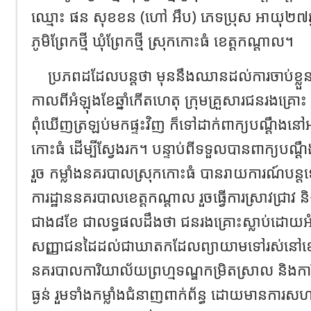
ឈ្មោះ ផន សុខខន (ហៅ អឹប) ភេទប្រុស អាយុ២៧ឆ្នា
ភូមិព្រែកថ្មី ឃុំព្រែកថ្មី ស្រុកកោះធំ ខេត្តកណ្ដាល។
ប្រភពដដែលបន្តថា មុននឹងឈានដល់ការចាប់ខ្
កាលពីអំឡុងខែឆ្នាំកើតហេតុ ក្រុមគ្រួសារជនរងគ្រ
ពុំឃើញត្រឡប់មកផ្ទះវិញ ក៏ទៅដាក់ពាក្យបណ្ដឹងនៅ
កោះធំ ដើម្បីស្វែងរក។ បន្ទាប់ពីទទួលបានពាក្យបណ្ដឹ
រួច កម្លាំងនគរបាលស្រុកកោះធំ បានរាយការណ៍បន
ការដ្ឋាននគរបាលខេត្តកណ្ដាល រួចធ្វើការស្រាវជ្រា
ជាង៨ខែ ជាលទ្ធផលដឹងថា ជនរងគ្រោះស្លាប់ដោយអំ
សញ្ញាជនដៃដល់ជាឃាតកដែលព្យាយាមទៅរស់នៅខេត្
នគរបាលការិយាល័យព្រហ្មទណ្ឌកម្រិតស្រាល និងការ
ធ្ងន់ រួមទាំងកម្លាំងជំនាញពាក់ព័ន្ធ ដោយមានការ