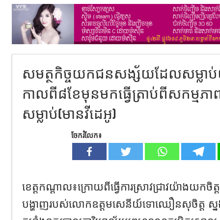
សមត្ថកិច្ចយកជនសង្ស័យដែលសម្លាប់យ
កាលពី៨ខែមុនមកធ្វើត្រាប់ពីសកម្ម
សម្លាប់(មានវីដេអូ)
ចែករំលែក៖
ខេត្តកណ្ដាល៖ក្រោយពីធ្វើការស្រាវជ្រាវយ៉ាងយកចិត្
បង្ហាញរបស់លោកឧត្តមសេនីយ៍ទោឈឿន​សុចិត្ត​ ស្