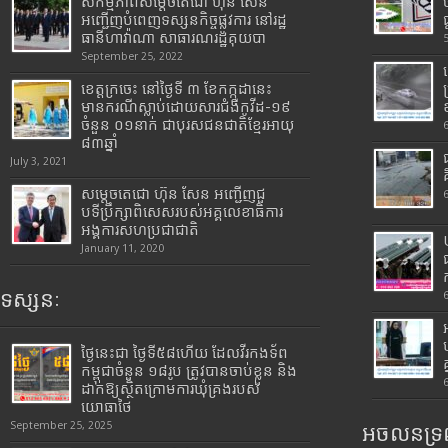
សកម្មភាពសម្តេចតេជោ ហ៊ុន សែន
អញ្ជើញបំពេញទស្សនកិច្ចផ្លូវការ នៅរដ្ឋ
ធានីហាវ៉ាណា សាធារណរដ្ឋគុយបា
September 25, 2022
ខេត្តក្រចេះ នៅថ្ងៃទី ៣ ខែកក្កដានេះ
មានករណីស្លាប់ដោយសារជំងឺកូវីដ-១៩
ចំនួន ០១នាក់ ជាបុរសជនជាតិខ្មែរអាយុ
៨៣ឆ្នាំ
July 3, 2021
សម្តេចតេជោ ហ៊ុន សែន អញ្ជើញជួ
បទីប្រឹក្សាពិសេសរបស់អគ្គលេខាធិការ
អង្គការសហប្រជាជាតិ
January 11, 2020
ទស្សនៈ
ថ្ងៃនេះជា ថ្ងៃទី៥៨ហើយ ដែលវីរកងទ័ព
កម្ពុជាចំនួន ១៨រូប ត្រូវបានចាប់ខ្លួន និង
ដាក់ឱ្យស្ថិតក្រោមការឃុំគ្រងរបស់
យោធាថៃ
September 25, 2025
អចលនទ្រព