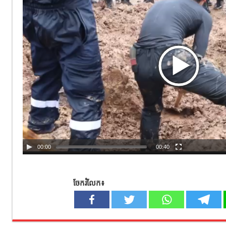
00:00
00:40
ចែករំលែក៖