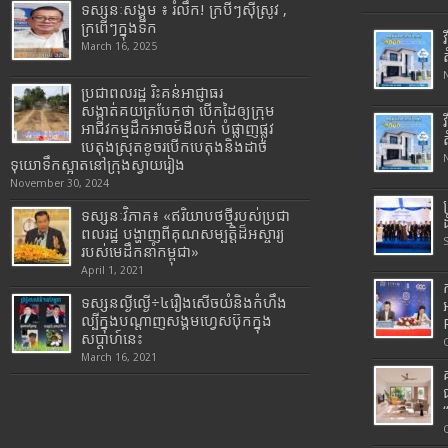
ទស្សនៈសង្គម ៖ រំលឹក! ក្របីៗស៊ីស្រូវ ,
ក្រពើៗក្នុងទឹក
March 16, 2025
ប្រជាពលរដ្ឋ រិះគន់អាជ្ញាធរ
សង្កាត់គយត្របែកថា បើកដៃឲ្យក្រុម
អាជីវកម្មដឹកអាចម៍ដីលក់ បំផ្លាញផ្លូវ
បេតុងស្រុតខូចរបើកបេតុងនិងដាច់
ទុយោទឹកស្អាតនៅក្រុងស្វាយរៀង
November 30, 2024
ទស្សនៈវិភាគ៖ «ឥរិយាបថថ្មីរបស់ប្រជា
ពលរដ្ឋ បង្ហាញពីគុណសម្បត្តិដ៏អស្ចារ្យ
របស់មេដឹកនាំកម្ពុជា»
April 1, 2021
ទស្សនល្ងីល្ងើ÷៤រឿងសើចយំនិងកំហឹង
ល្បីក្នុងបណ្តាញសង្គមហ្វេសប៊ុកក្នុង
សប្តាហ៍នេះ
March 16, 2021