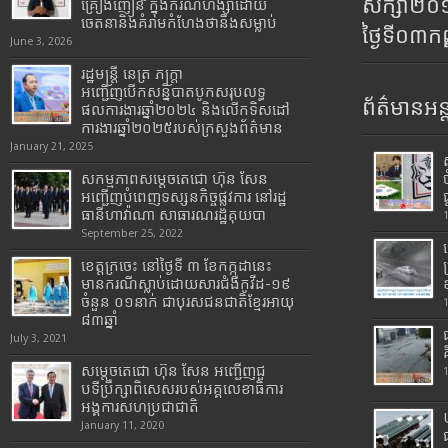
សិក្សា២
គ្រឿងញៀន ក្នុងករណីហិង្សាដោយ
ចេតនានិងគំរាមកំហែងថានឹងសម្លាប់
ថ្ងៃទី០៣ក
June 3, 2026
រដ្ឋមន្រ្តី​ នេត្រ​ ភក្ត្រា​
អញ្ជើញបើកសន្និបាតបូកសរុបលទ្ធ
ព័ត៌មានអន្
ផលការងារឆ្នាំ២០២៤ និងលើកទិសដៅ
ការងារឆ្នាំ២០២៥របស់​ក្រសួង​ព័ត៌មាន​
January 21, 2025
សកម្មភាពសម្តេចតេជោ ហ៊ុន សែន
អញ្ជើញបំពេញទស្សនកិច្ចផ្លូវការ នៅរដ្ឋ
ធានីហាវ៉ាណា សាធារណរដ្ឋគុយបា
September 25, 2022
ខេត្តក្រចេះ នៅថ្ងៃទី ៣ ខែកក្កដានេះ
មានករណីស្លាប់ដោយសារជំងឺកូវីដ-១៩
ចំនួន ០១នាក់ ជាបុរសជនជាតិខ្មែរអាយុ
៨៣ឆ្នាំ
July 3, 2021
សម្តេចតេជោ ហ៊ុន សែន អញ្ជើញជួ
បទីប្រឹក្សាពិសេសរបស់អគ្គលេខាធិការ
អង្គការសហប្រជាជាតិ
January 11, 2020