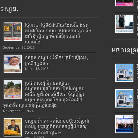
ទស្សនៈ
ថ្ងៃនេះជា ថ្ងៃទី៥៨ហើយ ដែលវីរកងទ័ព
កម្ពុជាចំនួន ១៨រូប ត្រូវបានចាប់ខ្លួន និង
ដាក់ឱ្យស្ថិតក្រោមការឃុំគ្រងរបស់
យោធាថៃ
September 25, 2025
អចលនទ្រព
ទស្សនៈសង្គម ៖ រំលឹក! ក្របីៗស៊ីស្រូវ ,
ក្រពើៗក្នុងទឹក
March 16, 2025
ប្រជាពលរដ្ឋ រិះគន់អាជ្ញាធរ
សង្កាត់គយត្របែកថា បើកដៃឲ្យក្រុម
អាជីវកម្មដឹកអាចម៍ដីលក់ បំផ្លាញផ្លូវ
បេតុងស្រុតខូចរបើកបេតុងនិងដាច់
ទុយោទឹកស្អាតនៅក្រុងស្វាយរៀង
November 30, 2024
ទស្សនៈវិភាគ៖ «ឥរិយាបថថ្មីរបស់ប្រជា
ពលរដ្ឋ បង្ហាញពីគុណសម្បត្តិដ៏អស្ចារ្យ
របស់មេដឹកនាំកម្ពុជា»
April 1, 2021