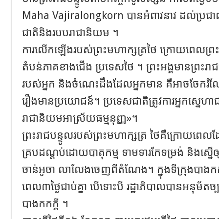
Maha Vajiralongkorn បានអំពាវនាវ​ ដល់ប្រជាព
ជាតិនិងរបបរាជានិយម ។
ការលើកឡើងរបស់ព្រះមហាក្សត្រ​ថៃ​ ក្រោយពេលព្រះអ
តំបន់ភាគខាងជើង ប្រទេសថៃ​ ។ ព្រះអង្គ​មានព្រះរា
របស់អ្នក​ និងចំណេះដឹងដែលអ្នកមាន គឺអាចចែករំល
រឿងមានប្រយោជន៍។ ប្រទេសជាតិត្រូវការអ្នកស្នេហ
រាជានិយមអាស្រ័យធម្មនុញ្ញ»។
ព្រះរាជបន្ទូលរបស់ព្រះមហាក្សត្រ ថៃគឺក្រោយពេល
គ្របដណ្តប់ដោយ​​បាតុកម្ម ទាមទារកែទម្រង់ និងស្នើឲ្យន
ចាន់អូចា លាលែងចេញពីតំណែង​​។ ក្នុងទីក្រុងបា
ពេល​៣ថ្ងៃជាប់គ្នា បើទោះបី រដ្ឋាភិបាលបានអនុម័តច្បា
បាងកកក្តី ។