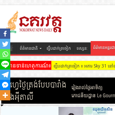
ព័ត៌មានអន្តរជា
ព័ត៌មានជាតិ
ខ្សឹបដាក់ត្រចៀក
ទស្សនៈ
ព័ត៌មានទាន់ហេតុការណ៍៖
ខ្សឹបដាក់ត្រចៀក ៖ អគារ Sky 31 នៅ