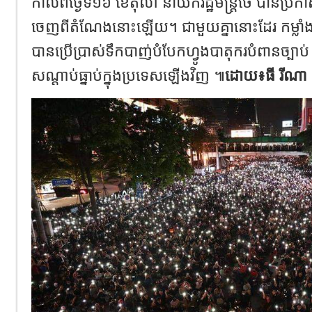
កាលពីថ្ងៃទី​១៦ ខែតុលា ​នាយករដ្ឋមន្ត្រីថៃ បាន
ចេញពីតំណែងនោះឡើយ។ ជាមួយគ្នានោះដែរ កម្លាំងប
បានប្រើប្រាស់ទឹក​បាញ់បំបែកហ្វូងបាតុករ​បំពានច្បាប់​
សណ្តាប់ធ្នាប់ក្នុងប្រទេស​ឡើងវិញ ៕
ដោយ៖ធី រីណា