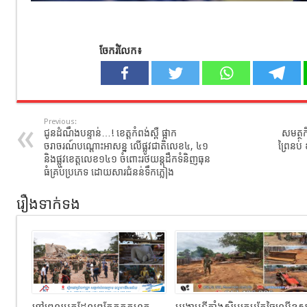
ចែករំលែក៖
Previous:
ជូនដំណឹងបន្ទាន់…! ខេត្តកំពង់ស្ពឺ ផ្អាក
សមត្ថក
ចរាចរណ៍បណ្តោះអាសន្ន លើផ្លូវជាតិលេខ៤, ៤១
ព្រៃនប
និងផ្លូវខេត្តលេខ១៤១ ចំពោះរថយន្តដឹកទំនិញធុន
ធំគ្រប់ប្រភេទ ដោយសារជំនន់ទឹកភ្លៀង
រឿងទាក់ទង