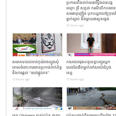
ប្រកាសពឹងពាក់មេធាវីប្តឹងជនបង្ក
ឈ្មោះ ទ្រី សក្ដដា ករណីបើកបរមាន
សារធាតុញៀន បុកបណ្តាលឱ្យកុមារី
ម្នាក់ស្លាប់ និងម្តាយរងរបួសធ្ងន់
12 hours ago
សមាគមបាល់ទាត់កូរ៉េខាងត្បូងសុំ
កងរាជឣាវុធហត្ថខេត្តបញ្ជូនអ្នក
ទោសចំពោះការចោទប្រកាន់ពាក់ព័ន្ធ
លេងដៃឆើតម្នាក់ទៅសាលាដំបូង
នឹងការផ្តល់ “សេវាផ្លូវភេទ”
ខេត្ត
12 hours ago
13 hours ago
ខេត្ត Okinawa របស់ជប៉ុន រងការ
ជប៉ុនបញ្ជាក់ពីស្នាមប្រេះដីប្រវែង 3