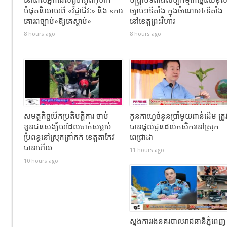
នៅពេលអ្នកដែលពូកែភូតកុហក
បង្រ្កាបទីតាំងសិប្បកម្មកែច្នៃឈើខុ
បំផុតនិយាយពី «វិជ្ជាជីវៈ» និង «ការ
ច្បាប់១ទីតាំង ក្នុងចំណោម៤ទីតាំង
គោរពច្បាប់»ឱ្យគេស្តាប់»
នៅខេត្តព្រះវិហារ
8 hours ago
8 hours ago
សមត្ថកិច្ចបើកប្រតិបត្តិការ ចាប់
កូនកាហ្វេចំនួនប្រាំមួយពាន់ដើម ត្រូ
ខ្លួនជនសង្ស័យដែលចាក់សម្លាប់
បានផ្តល់ជូនដល់កសិករនៅស្រុក
ប្រពន្ធនៅស្រុកត្រាំកក់ ខេត្តតាកែវ
ពេជ្រាដា
បានហេីយ
11 hours ago
10 hours ago
ស្នងការរងនគរបាលរាជធានីភ្នំពេញ