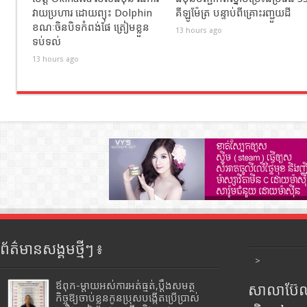
វាយប្រហារ ដោយព្យុះ Dolphin
គីឡូម៉ែត្រ បន្ទាប់ពីគ្រោះរញ្ជួយដី
ខណៈចិនបិទកំពង់ផែ ត្រៀមខ្លួន
13 hours ago
ទប់ទល់
13 hours ago
ព័ត៌មានសង្គមថ្មីៗ ៖
>
ឪពុក-ម្ដាយអស់ការអត់ធ្មត់,ប្ដឹងសមត្ថ
សាលាប៊ែលធ
កិច្ចឱ្យចាប់ខ្លួនកូនប្រុសបង្កើតប្រើប្រាស់