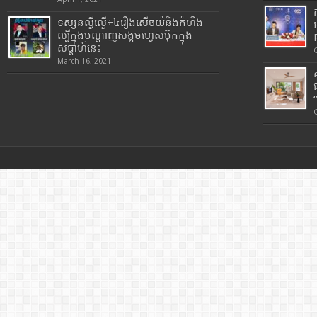
ទស្សនល្ងីល្ងើ÷៤រឿងសើចយំនិងកំហឹង
ល្បីក្នុងបណ្តាញសង្គមហ្វេសប៊ុកក្នុង
សប្តាហ៍នេះ
March 16, 2021