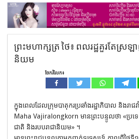
ព្រះមហាក្សត្រ ថៃ៖ ពលរដ្ឋ​គួរតែស្រឡា
និយម​
ចែករំលែក៖
ក្នុងពេលដែលក្រុមបាតុករ​ប្រឆាំងរដ្ឋាភិបាល និងរាជវ
Maha Vajiralongkorn មានព្រះបន្ទូលថា​ «ប្រទេសជ
ជាតិ និងរបបរាជានិយម​» ។
មានព្រះរាជបន្ទូលតាមកញ្ចក់ទូរទស្សន៍ កាលពីថ្ងៃទី​