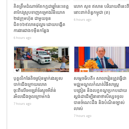
គិតត្រឹមដំណាច់ខែកក្កដាឆ្នាំនេះខេត្ត
លោក សុខ ឥសាន បរិយាយពីនេះព
តាកែវស្រូបទាញគម្រោងវិនិយោគ
នោះពាក់ព័ន្ធកម្ពុជា (ត)
២៨ក្រុមហ៊ុន ជាមួយទុន
6 hours ago
ជិត១៦៩លានដុល្លារ ដោយបង្កើត
ការងារជាង១ម៉ឺនកន្លែង
6 hours ago
បុគ្គលិកផែតិចស្រ៊ុនម្នាក់រងរបួស
សម្ដេចធិបតី៖ សាលារៀនត្រូវធ្វើជា
បាក់ជេីងក្រោយលោត
មជ្ឈមណ្ឌលកំណត់វិធីសាស្ត្រ
ចុះពីលេីអេឡេវ៉ាទ័រស្ទូចអីវ៉ាន់
បង្រៀន និងលក្ខខណ្ឌប្រកបដោយ
រអិលជេីងចូលក្រោមកង់
ស្តង់ដាដើម្បីធានាថាសិស្សទទួល
បានចំណេះដឹង និងបំណិនច្បាស់
7 hours ago
លាស់
7 hours ago