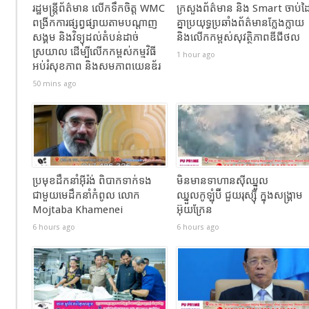
រដ្ឋមន្ត្រីព័ត៌មាន លើកទឹកចិត្ត WMC
ក្រសួងព័ត៌មាន និង Smart ចាប់ដ
ពង្រីកការផ្សព្វផ្សាយតាមបណ្តាញ
គ្នាប្រយុទ្ធប្រឆាំងព័ត៌មានក្លែងក្លាយ
សង្គម និងវិទ្យុដល់តំបន់ដាច់
និងលើកកម្ពស់សុវត្ថិភាពឌីជីថល
ស្រយាល ដើម្បីលើកកម្ពស់កម្មវិធី
1 hour ago
អប់រំសុខភាព និងសមភាពយេនឌ័រ
50 mins ago
ប្រមុខដឹកនាំអ៊ីរ៉ង់ ពិបាកទាក់ទង
មិនមានទាហានស៊ីឈ្នួល
ជាមួយមេដឹកនាំកំពូល លោក
ឈ្នួលកូឡុំប៊ី ជួយរុស្ស៊ី ក្នុងសង្រ្គាម
Mojtaba Khamenei
អ៊ុយក្រែន
6 hours ago
6 hours ago