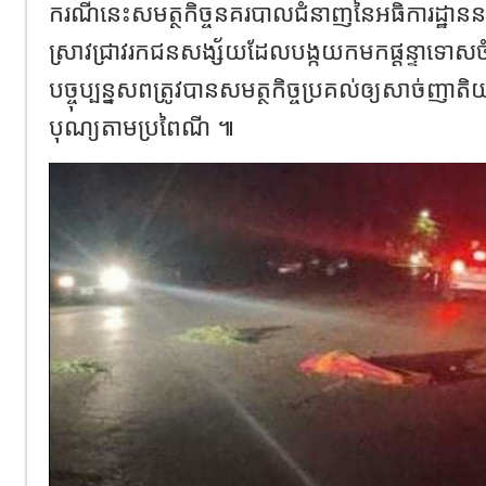
ករណីនេះសមត្ថកិច្ចនគរបាលជំនាញនៃអធិការដ្ឋានន
ស្រាវជ្រាវរកជនសង្ស័យដែលបង្កយកមកផ្តន្ទាទោសច
បច្ចុប្បន្នសពត្រូវបានសមត្ថកិច្ចប្រគល់ឲ្យសាច់ញាតិ
បុណ្យតាមប្រពៃណី ៕