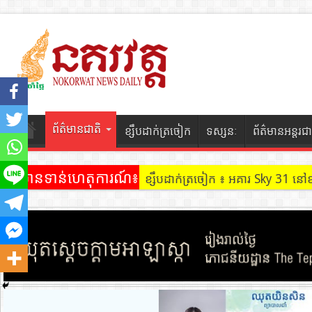
ព័ត៌មានជាតិ
ខ្សឹបដាក់ត្រចៀក
ទស្សនៈ
ព័ត៌មានអន្តរជា
ព័ត៌មានទាន់ហេតុការណ៍៖
ខ្សឹបដាក់ត្រចៀក ៖ អគារ Sky 31 នៅ