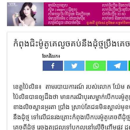
កំពុងជិះម៉ូតូគេលួចគប់នឹងដុំថ្មប្រឹងគេ
ចែករំលែក៖
ខេត្តប៉ៃលិន៖ តាមរបាយការណ៍ របស់លោក យ៉ែម សារ
ប៉ៃលិនបានឲ្យដឹងថា មានករណីបុរសម្នាក់បើកបរម៉ូ
ខាងលិចស្ពានអូរតា ប្រាំង ស្រាប់តែជនមិនស្គាល់មុខប
នឹងដុំថ្ម ទៅលើជនរងគ្រោះកំពុងបើកបរម៉ូតូគេចពីដុំថ្
គេចពីដុំថ្ម រេចង្កូតជ្រុលទៅបុកលូនៅលើចិញ្ចើមផ្លូវ 