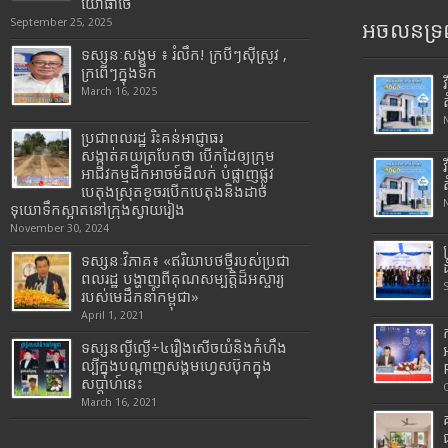
យោធាថៃ
September 25, 2025
អចលនទ្រព
ទស្សនៈសង្គម ៖ រំលឹក! ក្របីៗស៊ីស្រូវ ,
ក្រពើៗក្នុងទឹក
March 16, 2025
ប្រជាពលរដ្ឋ រិះគន់អាជ្ញាធរ
សង្កាត់គយត្របែកថា បើកដៃឲ្យក្រុម
អាជីវកម្មដឹកអាចម៍ដីលក់ បំផ្លាញផ្លូវ
បេតុងស្រុតខូចរបើកបេតុងនិងដាច់
ទុយោទឹកស្អាតនៅក្រុងស្វាយរៀង
November 30, 2024
ទស្សនៈវិភាគ៖ «ឥរិយាបថថ្មីរបស់ប្រជា
ពលរដ្ឋ បង្ហាញពីគុណសម្បត្តិដ៏អស្ចារ្យ
របស់មេដឹកនាំកម្ពុជា»
April 1, 2021
ទស្សនល្ងីល្ងើ÷៤រឿងសើចយំនិងកំហឹង
ល្បីក្នុងបណ្តាញសង្គមហ្វេសប៊ុកក្នុង
សប្តាហ៍នេះ
March 16, 2021