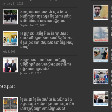
January 21, 2025
សកម្មភាពសម្តេចតេជោ ហ៊ុន សែន
អញ្ជើញបំពេញទស្សនកិច្ចផ្លូវការ នៅរដ្ឋ
ធានីហាវ៉ាណា សាធារណរដ្ឋគុយបា
September 25, 2022
ខេត្តក្រចេះ នៅថ្ងៃទី ៣ ខែកក្កដានេះ
មានករណីស្លាប់ដោយសារជំងឺកូវីដ-១៩
ចំនួន ០១នាក់ ជាបុរសជនជាតិខ្មែរអាយុ
៨៣ឆ្នាំ
July 3, 2021
សម្តេចតេជោ ហ៊ុន សែន អញ្ជើញជួ
បទីប្រឹក្សាពិសេសរបស់អគ្គលេខាធិការ
អង្គការសហប្រជាជាតិ
January 11, 2020
ទស្សនៈ
ថ្ងៃនេះជា ថ្ងៃទី៥៨ហើយ ដែលវីរកងទ័ព
កម្ពុជាចំនួន ១៨រូប ត្រូវបានចាប់ខ្លួន និង
ដាក់ឱ្យស្ថិតក្រោមការឃុំគ្រងរបស់