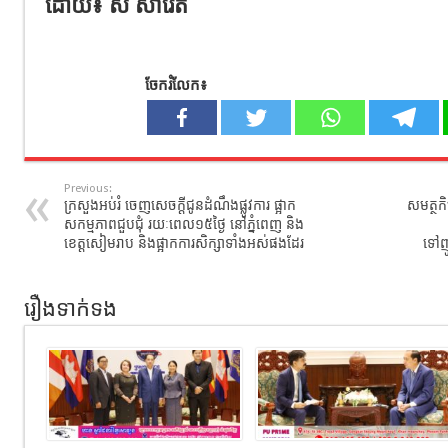
ដោយ៖ ស សារ៉េត
ចែករំលែក៖
Previous:
ក្រសួងអប់រំ ចេញសេចក្ដីជូនដំណឹងផ្លូវការ ផ្អាក
សមត្ថក
សកម្មភាពជួបជុំ រយៈពេល១៥ថ្ងៃ នៅភ្នំពេញ និង
ខេត្តសៀមរាប និងផ្អាកការសិក្សាទាំងអស់ផងដែរ
ទៅញូ
រឿងទាក់ទង