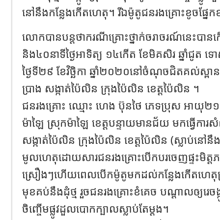
នៅនឹងកន្លែងកើតហេតុ។ រីឯម៉ូតូជនរងគ្រោះខូចផ្នែក
លោកបានបន្តថាករណីគ្រោះថ្នាក់ចរាចរណ៍នេះបា
និង៤០នាទីថ្ងៃអាទិត្យ ១៤កើត ខែមិគសិរ ឆ្នាំជូត 
ថ្ងៃទី២៩ ខែវិច្ឆិកា ឆ្នាំ២០២០នៅចំណុចជិតគល់ស្ពានអូរ
ប្រាង សង្កាត់ប៉ៃលិន ក្រុងប៉ៃលិន ខេត្តប៉ៃលិន ។
ជនរងគ្រោះ ឈ្មោះ ហេង ប៊ុនថៃ ភេទប្រុស អាយុ២១ឆ្ន
ម៉ាឡៃ ស្រុកម៉ាឡៃ ខេត្តបន្ទាយមានជ័យ មកធ្វើការស
សង្កាត់ប៉ៃលិន ក្រុងប៉ៃលិន ខេត្តប៉ៃលិន (ស្លាប់នៅន
មូលហេតុដោយសារជនរងគ្រោះបើកបរចេញផ្ទះមិត្តភក្កិ 
ស្រឿងៗហើយពេលបើកម៉ូតូមកដល់កន្លែងកើតហេតុស្
មុខគប់នឹងដុំថ្ម រួចជនរងគ្រោះខំគេច បណ្ដាលឲ្យរេច
ចិញ្ចើមផ្លូវដួលបោកក្បាលស្លាប់តែម្ដង។