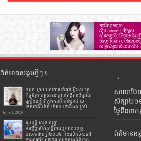
ព័ត៌មានសង្គមថ្មីៗ ៖
>
ឪពុក-ម្ដាយអស់ការអត់ធ្មត់,ប្ដឹងសមត្ថ
សាលាប៊ែលធ
កិច្ចឱ្យចាប់ខ្លួនកូនប្រុសបង្កើតប្រើប្រាស់
សិក្សា២
គ្រឿងញៀន ក្នុងករណីហិង្សាដោយ
ចេតនានិងគំរាមកំហែងថានឹងសម្លាប់
ថ្ងៃទី០៣ក
June 3, 2026
រដ្ឋមន្រ្តី​ នេត្រ​ ភក្ត្រា​
អញ្ជើញបើកសន្និបាតបូកសរុបលទ្ធ
ព័ត៌មានអន្
ផលការងារឆ្នាំ២០២៤ និងលើកទិសដៅ
ការងារឆ្នាំ២០២៥របស់​ក្រសួង​ព័ត៌មាន​