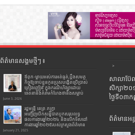
ព័ត៌មានសង្គមថ្មីៗ ៖
>
ឪពុក-ម្ដាយអស់ការអត់ធ្មត់,ប្ដឹងសមត្ថ
សាលាប៊ែលធ
កិច្ចឱ្យចាប់ខ្លួនកូនប្រុសបង្កើតប្រើប្រាស់
សិក្សា២
គ្រឿងញៀន ក្នុងករណីហិង្សាដោយ
ចេតនានិងគំរាមកំហែងថានឹងសម្លាប់
ថ្ងៃទី០៣ក
June 3, 2026
រដ្ឋមន្រ្តី​ នេត្រ​ ភក្ត្រា​
អញ្ជើញបើកសន្និបាតបូកសរុបលទ្ធ
ព័ត៌មានអន្
ផលការងារឆ្នាំ២០២៤ និងលើកទិសដៅ
ការងារឆ្នាំ២០២៥របស់​ក្រសួង​ព័ត៌មាន​
January 21, 2025