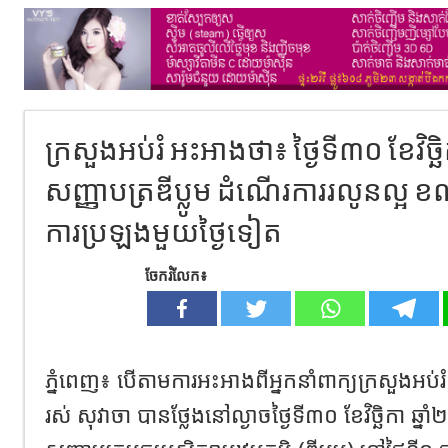
ក្រសួងអប់រំ អះអាងថា៖ ថ្ងៃទី៣០ ខែវិច
សញ្ញាបត្រឌីប្លូម ដំណើរការរលូនល្អ ខណ
ការប្រឡងមួយថ្ងៃទៀត
ចែករំលែក៖
ភ្នំពេញ៖ បើតាមការអះអាងពីអ្នកនាំពាក្យក្រសួងអប
រស់ សុវាចា បានថ្លែងនៅល្ងាចថ្ងៃទី៣០ ខែវិច្ឆិកា ឆ