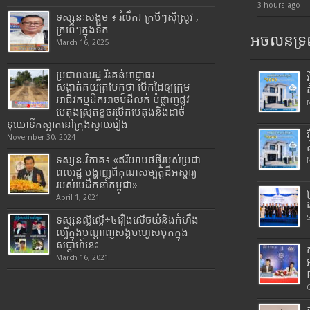
3 hours ago
ទស្សនៈសង្គម ៖ រំលឹក! ក្របីៗស៊ីស្រូវ ,
ក្រពើៗក្នុងទឹក
អចលនទ្រព
March 16, 2025
ប្រជាពលរដ្ឋ រិះគន់អាជ្ញាធរ
សង្កាត់គយត្របែកថា បើកដៃឲ្យក្រុម
អាជីវកម្មដឹកអាចម៍ដីលក់ បំផ្លាញផ្លូវ
បេតុងស្រុតខូចរបើកបេតុងនិងដាច់
ទុយោទឹកស្អាតនៅក្រុងស្វាយរៀង
November 30, 2024
ទស្សនៈវិភាគ៖ «ឥរិយាបថថ្មីរបស់ប្រជា
ពលរដ្ឋ បង្ហាញពីគុណសម្បត្តិដ៏អស្ចារ្យ
របស់មេដឹកនាំកម្ពុជា»
April 1, 2021
ទស្សនល្ងីល្ងើ÷៤រឿងសើចយំនិងកំហឹង
ល្បីក្នុងបណ្តាញសង្គមហ្វេសប៊ុកក្នុង
សប្តាហ៍នេះ
March 16, 2021