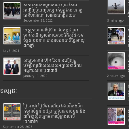
សកម្មភាពសម្តេចតេជោ ហ៊ុន សែន
អញ្ជើញបំពេញទស្សនកិច្ចផ្លូវការ នៅរដ្ឋ
ធានីហាវ៉ាណា សាធារណរដ្ឋគុយបា
September 25, 2022
5 mins ago
ខេត្តក្រចេះ នៅថ្ងៃទី ៣ ខែកក្កដានេះ
មានករណីស្លាប់ដោយសារជំងឺកូវីដ-១៩
ចំនួន ០១នាក់ ជាបុរសជនជាតិខ្មែរអាយុ
៨៣ឆ្នាំ
July 3, 2021
សម្តេចតេជោ ហ៊ុន សែន អញ្ជើញជួ
បទីប្រឹក្សាពិសេសរបស់អគ្គលេខាធិការ
អង្គការសហប្រជាជាតិ
January 11, 2020
2 hours ago
ទស្សនៈ
ថ្ងៃនេះជា ថ្ងៃទី៥៨ហើយ ដែលវីរកងទ័ព
កម្ពុជាចំនួន ១៨រូប ត្រូវបានចាប់ខ្លួន និង
ដាក់ឱ្យស្ថិតក្រោមការឃុំគ្រងរបស់
យោធាថៃ
September 25, 2025