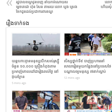
រដ្ឋបាលខណ្ឌដូនពេញ នាំយកអំណោយស
លោកស្
ម្តេចតេជោ ហ៊ុន សែន តាមរយៈលោក ឃួង ស្រេង
ហេីយសុ
ចែកជូនដល់ប្រជាការពារខណ្ឌ
រឿងទាក់ទង
យន្តហោះគ្មានមនុស្សបើករបស់រុស្ស៊ី
សិស្សថ្នាក់ទី៩ បាញ់ប្រហារនៅ
ចំនួន ១០.០០០ គ្រឿងកំពុងតាម
សាលារៀនមួយកន្លែងនៅប្រទេសថៃ
ប្រមាញ់គោលដៅជារៀងរាល់ថ្ងៃ នៅ
បណ្តាលឲ្យមនុស្ស ៧នាក់ស្លាប់
អ៊ុយក្រែន
12 mins ago
5 mins ago