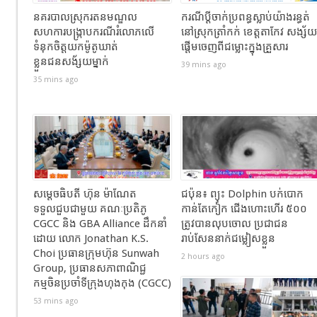
នគរបាលស្រុករតនមណ្ឌល
ករណីប្តីចាក់ប្រពន្ធស្លាប់យ៉ាងរន្ធត់
សហការបង្រ្កាបករណីរំលោភលើ
នៅស្រុកត្រាំកក់ ខេត្តតាកែវ សង្ស័យ
ទំនុកចិត្តយកម៉ូតូឃាត់
ផ្តើមចេញពីជម្លោះក្នុងគ្រួសារ
ខ្លួនជនសង័្សយម្នាក់
39 mins ago
35 mins ago
សម្ដេចធិបតី ហ៊ុន ម៉ាណែត
ជប៉ុន៖ ព្យុះ Dolphin បក់បោក
ទទួលជួបជាមួយ គណៈប្រតិភូ
កាន់តែកៀក ជើងហោះហើរ ៥០០
CGCC និង GBA Alliance ដឹកនាំ
ត្រូវបានលុបចោល ប្រជាជន
ដោយ លោក Jonathan K.S.
រាប់សែននាក់ជម្លៀសខ្លួន
Choi ប្រធានក្រុមហ៊ុន Sunwah
2 hours ago
Group, ប្រធានសភាពាណិជ្ជ
កម្មចិនប្រចាំទីក្រុងហុងកុង (CGCC)
53 mins ago