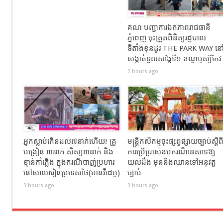
គណៈបញ្ជាការឯកភាពរាជធានី
ភ្នំពេញ ចុះត្រួតពិនិត្យរដ្ឋបាល
ទីតាំងខុនដូរ THE PARK WAY ន
សង្កាត់ទួលសង្កែទី១ ខណ្ឌឫស្សីកែវ
2 hours ago
អ្នកស្លាប់កើនដល់៧នាក់ហើយ! គ្រូ
មន្រ្តីកសិកម្មចុះផ្សព្វផ្សាយច្បាប់ស្តីព
បង្រៀន​ ៣នាក់ សិស្ស៣នាក់ និង
ការប្រើប្រាស់ឧបករណ៏នេសាទឱ្យ
ខ្មាន់កាំភ្លើង​ ក្នុងករណីបាញ់ប្រហារ
យល់ដឹង មុននិងឈានទៅអនុវត្ដ
នៅសាលារៀនប្រទេសថៃ(មានវីដេអូ​)
ច្បាប់
3 hours ago
3 hours ago