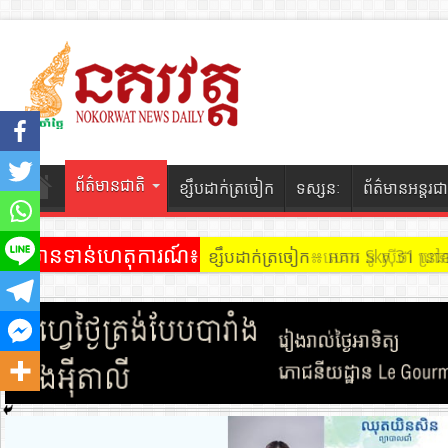
ព័ត៌មានជាតិ
ខ្សឹបដាក់ត្រចៀក
ទស្សនៈ
ព័ត៌មានអន្តរជា
ព័ត៌មានទាន់ហេតុការណ៍៖
ខ្សឹបដាក់ត្រចៀក ៖ អគារ Sky 31 នៅ