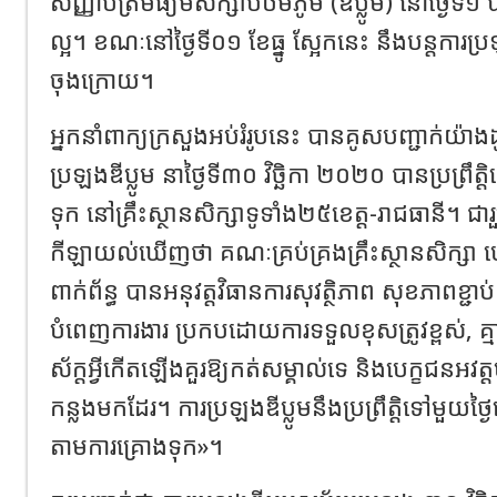
សញ្ញាបត្រមធ្យមសិក្សាបឋមភូមិ (ឌីប្លូម) នៅថ្ងៃ
ល្អ។ ខណៈនៅថ្ងៃទី០១ ខែធ្នូ ស្អែកនេះ នឹងបន្តការប
ចុងក្រោយ។
អ្នកនាំពាក្យក្រសួងអប់រំរូបនេះ បានគូសបញ្ជាក់យ៉ាង
ប្រឡងឌីប្លូម នាថ្ងៃទី៣០ វិច្ឆិកា ២០២០ បានប្រព្រ
ទុក នៅគ្រឹះស្ថានសិក្សាទូទាំង២៥ខេត្ត-រាជធានី។ ជា
កីឡាយល់ឃើញថា គណៈគ្រប់គ្រងគ្រឹះស្ថានសិក្សា បេ
ពាក់ព័ន្ធ បានអនុវត្តវិធានការសុវត្ថិភាព សុខភាពខ្ជាប
បំពេញការងារ ប្រកបដោយការទទួលខុសត្រូវខ្ពស់, គ
ស័ក្តអ្វីកើតឡើងគួរឱ្យកត់សម្គាល់ទេ និងបេក្ខជនអវត្
កន្លងមកដែរ។ ការប្រឡងឌីប្លូមនឹងប្រព្រឹត្តិទៅមួយថ្
តាមការគ្រោងទុក»។