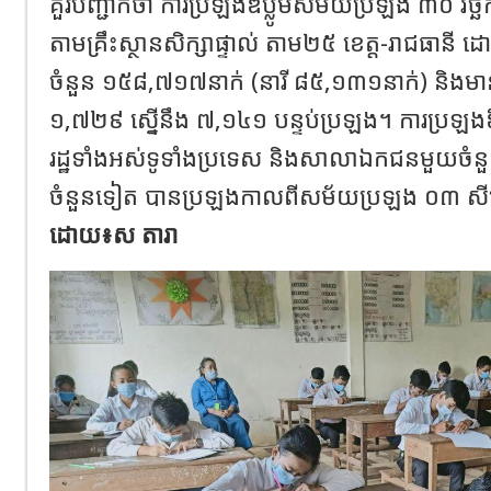
គួរបញ្ជាក់ថា ការប្រឡងឌីប្លូមសម័យប្រឡង ៣០ វិច្ឆ
តាមគ្រឹះស្ថានសិក្សាផ្ទាល់ តាម២៥ ខេត្ត-រាជធាន
ចំនួន ១៥៨,៧១៧នាក់ (នារី ៨៥,១៣១នាក់) និងម
១,៧២៩ ស្នើនឹង ៧,១៤១ បន្ទប់ប្រឡង។ ការប្រឡងឌី
រដ្ឋទាំងអស់ទូទាំងប្រទេស និងសាលាឯកជនមួយ
ចំនួនទៀត បានប្រឡងកាលពីសម័យប្រឡង ០៣ 
ដោយ៖ស តារា