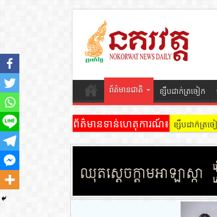
ព័ត៌មានជាតិ
ខ្សឹបដាក់ត្រចៀក
ព័ត៌មានទាន់ហេតុការណ៍៖
ខ្សឹបដាក់ត្រ