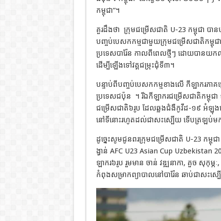
កម្ពុជា”។
គួរដឹងថា
ក្រុមជម្រើសជាតិ U-23 កម្ពុជា បានបន្ដ
បញ្ចប់​បេស​ក​កម្ម​ជា​មួយ​ក្រុម​ជម្រើសជាតិកម្
ប្រទេសបារ៉ែន កាលពីពេលថ្មីៗ ដោយ​បាន​យក​ឈ្ន
ដើម្បី​ឡើង​ទៅ​វគ្គ​ជម្រុះ​ជុំទី៣។
បន្ទាប់ពីបញ្ចប់បេសកកម្មខាងលើ កីឡាករ​ភាគ​ច្រ
ប្រទេសជប៉ុន
។ រីឯ​កី​ឡា​ករ​ជម្រើស​ជាតិ​កម្ព
ជម្រើស​ជាតិ៦រូប ដែលឆ្លងជំងឺកូវីដ-១៩ អំឡុង​ពេ
នៅទីនោះរហូត​ដល់​ជា​សះស្បើយ ទើបត្រឡប់មក
ដូច្នេះសូមជូនពរក្រុមជម្រើសជាតិ U-23 កម្ពុជា ជ
ង្វាន់ AFC U23 Asian Cup Uzbekistan 2022 
ឡាករ៦រូប រួមមាន ចាន់ វឌ្ឍនាកា, គួច សុកុម្ភ
កំពុង​សម្រាក​ព្យា​បាល​នៅ​បារ៉ែន ឆាប់​ជា​សះ