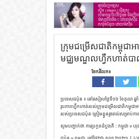
ក្រុមជម្រើសជាតិកម្ពុជាអ
មជ្ឈមណ្ឌលហ្វឹកហាត់បា
ចែករំលែក៖
ប្រទេសជប៉ុន ៖ នៅរសៀលថ្ងៃទី១៦ ខែតុលា ឆ្ន
រូបភាពហ្វឹកហាត់របស់ក្រុមជម្រើសជាតិកម្ពុជា
របស់ប្រទេសជប៉ុន ត្រៀមខ្លួនរួចរាល់សម្រាប់
សូមបញ្ជាក់ថា ការប្រកួតដំបួងគឺ : កម្ពុជា v ហ
ជប៉ុន v កម្ពុជា
នៅថ្ងៃ២៦ តុលា ២០២១ | J-Vill