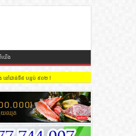
ពីយើង
 នៅជាន់ទី៩ បន្ទប់ ៩០២ !