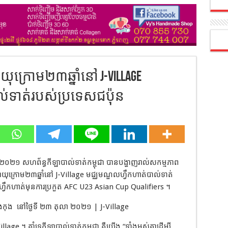
ាយុក្រោម២៣ឆ្នាំនៅ J-Village
ល់ទាត់របស់ប្រទេសជប៉ុន
ាំ២០២១ សហព័ន្ធកីឡាបាល់ទាត់កម្ពុជា បានបង្ហាញរាល់សកម្មភាព
អាយុក្រោម២៣ឆ្នាំនៅ J-Village មជ្ឈមណ្ឌលហ្វឹកហាត់បាល់ទាត់
ការហ្វឹកហាត់មុនការប្រកួត AFC U23 Asian Cup Qualifiers ។
ុងកុង
នៅថ្ងៃទី ២៣ តុលា ២០២១ | J-Village
age ។ គាំទ្រកីឡាបាល់ទាត់កម្ពុជា គឺយើង “ទាំងអស់គ្នាដេីម្បី