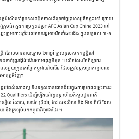
ដំ​ណើរ​ទៅ​ប្រ​ទេស​ជប៉ុនកាល​ពី​ល្ងាច​ថ្ងៃ​ព្រហស្បតិ៍​កន្លង​ទៅ ក្រោយ​
ពុជា(ក្រុមធំ) ក្នុងការប្រកួតជម្រុះ AFC Asian Cup China 2023 នៅ
ះ​ក្រុម​កោះ​ហ្គាំ​របស់សហរដ្ឋអាមេរិកទាំង២ជើង ក្នុងលទ្ធផល ៣-១
ើន​ដែល​មាន​អាយុ​ក្រោម ២៣ឆ្នាំ ត្រូវបន្ដបេសកកម្មថ្មីនៅ
ុជា ១០នាក់ត្រូវធ្វើដំណើរមកមាតុភូមិមុន ។ លើក​លែង​តែកី​ឡា​ករ​
ល​ជួយ​ក្រុម​គោ​ព្រៃ​កម្ពុជានៅបារ៉ែន ដែល​ត្រូវបន្ដសម្រាកព្យាបាល
មាតុភូមិវិញ។
ួប​តែ​សំ​ណាង​ល្អ និង​ទទួល​បាន​ជោគ​ជ័យ​ក្នុង​ការ​ប្រកួត​ជម្រុះពានរ
Qualifiers ដើម្បីឡើងទៅវគ្គបន្ដ ហើយ​ក៏​សូម​ជូន​ពរ​កី​
ៈ, សឿយ វិសាល, សារ៉េត គ្រីយ៉ា, កែវ សុខសិលា និង អ៊ាន ពិសី ដែល​
​ស្បើយ និងត្រឡប់មកកម្ពុជាវិញផងដែរ ៕