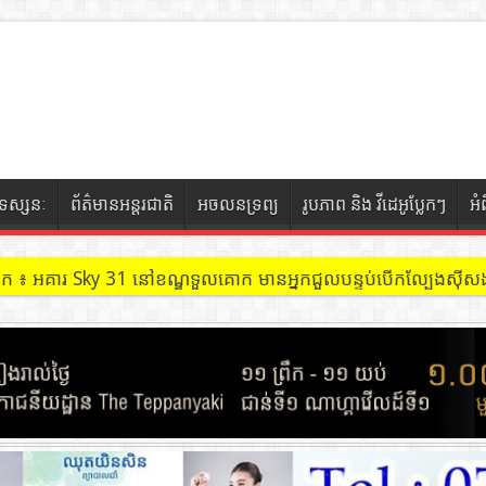
ទស្សនៈ
ព័ត៌មានអន្តរជាតិ
អចលនទ្រព្យ
រូបភាព និង វីដេអូប្លែកៗ
អំ
ចៀក ៖ អគារ Sky 31 នៅខណ្ឌទួលគោក មានអ្នកជួលបន្ទប់បើកល្បែងសុីសង