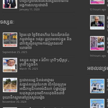
បទីប្រឹក្សាពិសេសរបស់អគ្គលេខាធិការ
អង្គការសហប្រជាជាតិ
January 11, 2020
13 hours ago
ទស្សនៈ
ថ្ងៃនេះជា ថ្ងៃទី៥៨ហើយ ដែលវីរកងទ័ព
កម្ពុជាចំនួន ១៨រូប ត្រូវបានចាប់ខ្លួន និង
ដាក់ឱ្យស្ថិតក្រោមការឃុំគ្រងរបស់
យោធាថៃ
September 25, 2025
14 hours ago
ទស្សនៈសង្គម ៖ រំលឹក! ក្របីៗស៊ីស្រូវ ,
ក្រពើៗក្នុងទឹក
អចលនទ្រព
March 16, 2025
ប្រជាពលរដ្ឋ រិះគន់អាជ្ញាធរ
សង្កាត់គយត្របែកថា បើកដៃឲ្យក្រុម
អាជីវកម្មដឹកអាចម៍ដីលក់ បំផ្លាញផ្លូវ
បេតុងស្រុតខូចរបើកបេតុងនិងដាច់
ទុយោទឹកស្អាតនៅក្រុងស្វាយរៀង
November 30, 2024