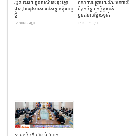
របួស២នាក់ ក្នុងករណីឆេះផ្ទះវិឡា
សហការបង្រ្កាបករណីរំលោភលើ
ជួសជុលធុងបាស់ នៅសង្កាត់ភ្នំពេញ
ទំនុកចិត្តយកម៉ូតូឃាត់
ថ្មី
ខ្លួនជនសង័្សយម្នាក់
12 hours ago
12 hours ago
សម្ដេចធិបតី ហ៊ុន ម៉ាណែត