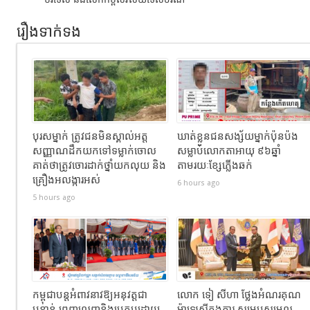
រឿងទាក់ទង
បុរសម្នាក់ ត្រូវជនមិនស្គាល់អត្ត
ឃាត់ខ្លួនជនសង្ស័យម្នាក់ប៉ុនប៉ង
សញ្ញាណដឹកយកទៅទម្លាក់ចោល
សម្លាប់លោកតាអាយុ ៩៦ឆ្នាំ
គាត់ថាត្រូវចោរដាក់ថ្នាំយកលុយ និង
តាមរយៈខ្សែភ្លើងឆក់
គ្រឿងអលង្ការអស់
6 hours ago
5 hours ago
កម្ពុជាបន្តអំពាវនាវឱ្យអនុវត្តជា
លោក ទៀ សីហា ថ្លែងអំណរគុណ
បន្ទាន់ ពេញលេញនិងប្រកបដោយ
ម៉ាឡេស៊ីក្នុងការ សម្របសម្រួល