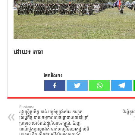
ដោយ​៖ តារា​
ចែករំលែក៖
Previous:
រដ្ឋមន្ដ្រីប្រតិភូ តាន់ ហ្សង់ហ្វ្រង់ស័រ៖ ការទូត
ជិះម៉ូតូ​
សេដ្ឋកិច្ច ជាសកម្មភាពលេចធ្លោជាងគេនៅក្រៅ
ប្រទេស របស់រាជរដ្ឋាភិបាលកម្ពុជា, ជំរុញ
ពាណិជ្ជកម្មអន្ដរជាតិ ទាក់ទាញវិនិយោគផ្ទាល់ពី
បរទេស និងលើកកម្ពស់វិស័យទេសចរណ៍