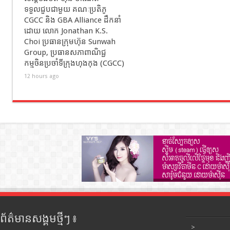
ទទួលជួបជាមួយ គណៈប្រតិភូ
CGCC និង GBA Alliance ដឹកនាំ
ដោយ លោក Jonathan K.S.
Choi ប្រធានក្រុមហ៊ុន Sunwah
Group, ប្រធានសភាពាណិជ្ជ
កម្មចិនប្រចាំទីក្រុងហុងកុង (CGCC)
12 hours ago
ព័ត៌មានសង្គមថ្មីៗ ៖
>