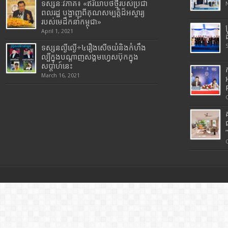
ទស្សនៈវិភាគ៖ «ឥរិយាបថថ្មីរបស់ប្រជា
ពលរដ្ឋ បង្ហាញពីគុណសម្បត្តិដ៏អស្ចារ្យ
របស់មេដឹកនាំកម្ពុជា»
April 1, 2021
ទស្សនល្ងីល្ងើ÷៤រឿងសើចយំនិងកំហឹង
ល្បីក្នុងបណ្តាញសង្គមហ្វេសប៊ុកក្នុង
សប្តាហ៍នេះ
March 16, 2021