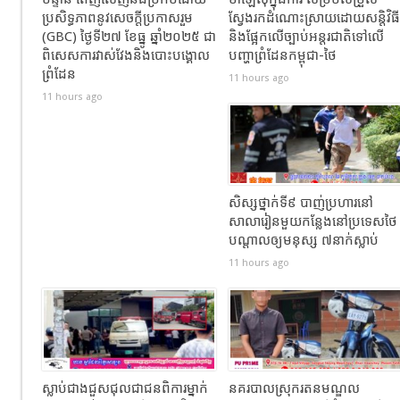
ប្រសិទ្ធភាពនូវសេចក្តីប្រកាសរួម
ស្វែងរកដំណោះស្រាយដោយសន្តិវិធី
(GBC) ថ្ងៃទី២៧ ខែធ្នូ ឆ្នាំ២០២៥ ជា
និងផ្អែកលើច្បាប់អន្តរជាតិទៅលើ
ពិសេសការវាស់វែងនិងបោះបង្គោល
បញ្ហាព្រំដែនកម្ពុជា-ថៃ
ព្រំដែន
11 hours ago
11 hours ago
សិស្សថ្នាក់ទី៩ បាញ់ប្រហារនៅ
សាលារៀនមួយកន្លែងនៅប្រទេសថៃ
បណ្តាលឲ្យមនុស្ស ៧នាក់ស្លាប់
11 hours ago
ស្លាប់ជាងជួសជុលជាជនពិការម្នាក់
នគរបាលស្រុករតនមណ្ឌល