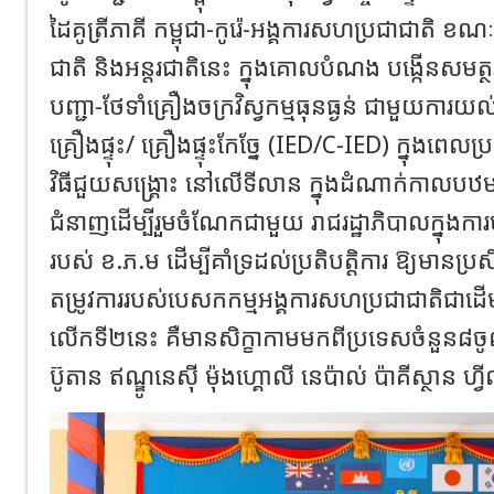
ដៃគូត្រីភាគី កម្ពុជា​-កូរ៉េ-អង្គការសហប្រជាជាតិ ខណៈវ
ជាតិ និងអន្តរជាតិនេះ ក្នុង​គោល​បំណង បង្កើនសម
បញ្ជា-ថែទាំគ្រឿងចក្រវិស្វកម្មធុនធ្ងន់ ជាមួយការយល់ដ
គ្រឿងផ្ទុះ/ គ្រឿងផ្ទុះកែច្នែ (IED/C-IED) ក្នុង​ពេល​ប្រ
វិធីជួយសង្គ្រោះ នៅលើទីលាន ក្នុងដំណាក់កាលបឋមឱ្យ
ជំនា​ញដើម្បីរួមចំណែកជាមួយ រាជរដ្ឋាភិបាលក្នុងការ
របស់ ខ.ភ.ម ដើម្បី​គាំទ្រដល់ប្រតិបត្តិការ ឱ្យមានប្រ
តម្រូវ​ការ​របស់​បេសកកម្ម​អង្គការ​សហ​ប្រជាជាតិជាដើម
លើកទី២នេះ គឺមានសិក្ខាកាមមក​ពី​ប្រទេស​ចំនួន​៨​ចូល​
ប៊ូតាន ឥណ្ឌូនេស៊ី ម៉ុងហ្គោលី នេប៉ាល់ ប៉ាគីស្ថាន ហ្វី