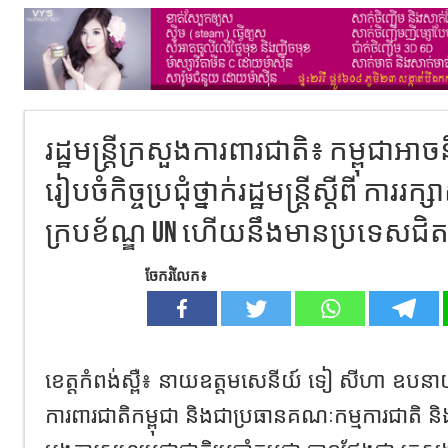
រដ្ឋមន្រ្តីក្រសួងការពារជាតិ៖​ កម្ពុជាអាចន
រៀបចំកិច្ចប្រជុំថ្នាក់រដ្ឋមន្ត្រីស្តីពី ការរក្
ក្របខ័ណ្ឌ UN ហើយនឹងមានប្រទេសជិ
ចែករំលែក៖
ខេត្ត​កំពង់​ស្ពឺ​៖​ នាយឧត្តមសេនីយ៍ ទៀ សីហា ឧបនាយករដ្
ការពារជាតិកម្ពុជា និង​ជា​ប្រធាន​គណៈ​កម្មការជាត