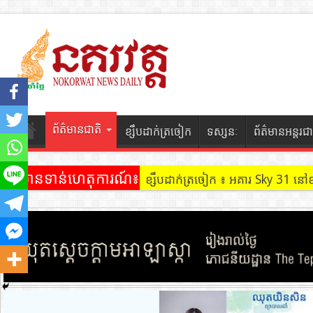
ព័ត៌មានជាតិ
ខ្សឹបដាក់ត្រចៀក
ទស្សនៈ
ព័ត៌មានអន្តរជា
ព័ត៌មានទាន់ហេតុការណ៍៖
ខ្សឹបដាក់ត្រចៀក ៖ អគារ Sky 31 នៅ