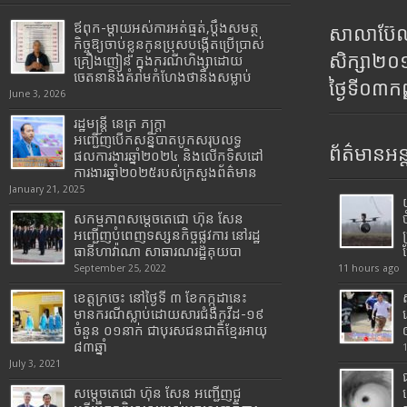
ឪពុក-ម្ដាយអស់ការអត់ធ្មត់,ប្ដឹងសមត្ថ
សាលាប៊ែលធ
កិច្ចឱ្យចាប់ខ្លួនកូនប្រុសបង្កើតប្រើប្រាស់
សិក្សា២
គ្រឿងញៀន ក្នុងករណីហិង្សាដោយ
ចេតនានិងគំរាមកំហែងថានឹងសម្លាប់
ថ្ងៃទី០៣ក
June 3, 2026
រដ្ឋមន្រ្តី​ នេត្រ​ ភក្ត្រា​
អញ្ជើញបើកសន្និបាតបូកសរុបលទ្ធ
ព័ត៌មានអន្
ផលការងារឆ្នាំ២០២៤ និងលើកទិសដៅ
ការងារឆ្នាំ២០២៥របស់​ក្រសួង​ព័ត៌មាន​
January 21, 2025
សកម្មភាពសម្តេចតេជោ ហ៊ុន សែន
អញ្ជើញបំពេញទស្សនកិច្ចផ្លូវការ នៅរដ្ឋ
ធានីហាវ៉ាណា សាធារណរដ្ឋគុយបា
September 25, 2022
11 hours ago
ខេត្តក្រចេះ នៅថ្ងៃទី ៣ ខែកក្កដានេះ
មានករណីស្លាប់ដោយសារជំងឺកូវីដ-១៩
ចំនួន ០១នាក់ ជាបុរសជនជាតិខ្មែរអាយុ
៨៣ឆ្នាំ
July 3, 2021
សម្តេចតេជោ ហ៊ុន សែន អញ្ជើញជួ