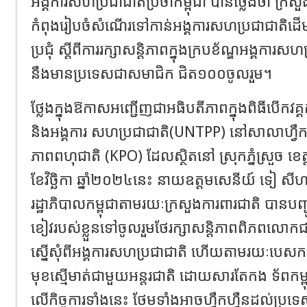
អង្គការសហប្រជាជាតិប្រចាំកម្ពុជា បានថ្លែងថា ក្រសួ
កំពុងរៀបចំសំណើរទៅកាន់អង្គការសហប្រជាជាតិ​ដើម្បី​ស្នើ​សុ
ប្រជុំ ស្តីពីការរក្សាសន្តិភាពក្នុងក្របខ័ណ្ឌអង្គការសហប
នឹង​មាន​ប្រទេសជាសមាជិក ជិត១០០ចូលរួម។
ថ្លែងក្នុងឱកាសអញ្ជើញជាអធិបតីភាពក្នុងពិធីបើកវគ្គគម្
និងអង្គការ សហ​ប្រជាជាតិ​(UNTPP) នៅសាលាហ្វឹកហ្វ
ភាពពហុជាតិ (KPO) ដែលស្ថិត​នៅ ​ស្រុកភ្នំស្រួច ខេត្ត
ខែវិច្ឆិកា ឆ្នាំ២០២៤នេះ នាយឧត្តមសេនីយ៍ ទៀ 
រដ្ឋាភិបាលកម្ពុជាតាមរយៈក្រសួងការពារជាតិ បានបញ្ជូ
ខៀវ​របស់ខ្លួនទៅចូលរួមថែរក្សាសន្តិភាពពិភពលោកជាបន
ស្នើ​សុំ​ពី​អង្គការ​សហប្រជាជាតិ ហើយតាមរយៈ​បេសកកម្ម​ដ
មុខ​ស្មើ​មាត់​ជា​មួយ​អន្តរ​ជាតិ​ ដោយសារតែកង ទ័ព
លើកិច្ចការទាំងនេះ ថែមទាំង​អាច​ហ្វឹក​ហ្វឺន​ដល់ប្រទ