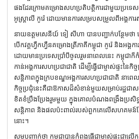
ផងដែរ​ក្រោម​គម្រោង​សហប្រតិបត្តិការ​ជាមួយ​ប្រទេស​
អូស្ត្រាលី កូរ៉េ ដោយមាន​ការ​សម្រប​សម្រួល​ពី​អង្គការ
នាយឧត្តមសេនីយ៍ ទៀ សីហា បានបញ្ជាក់បន្ថែមថា ក្រៅពី​កម្
បើក​វគ្គ​ហ្វឹក​ហ្វឺន​គម្រោង​ត្រី​ភាគី​កម្ពុជា កូរ៉េ ន
ដោយមានប្រទេស​ប្រាំបី​ចូល​រួម​នាពេលនេះ កម្ពុជា
កាន់អង្គការសហប្រជាជាតិ ដើម្បី​ធ្វើ​ជា​ម្ចាស់​ផ្ទះ​នៃ​កិច្ច​ប្រ
សន្តិភាពក្នុងក្របខណ្ឌអង្គការសហប្រជាជាតិ នាពេ
កិច្ចប្រជុំនេះគឺជាឱកាសដ៏សំខាន់មួយសម្រាប់រដ្ឋជាសមាជិក ដើ
ខិត​ខំ​ប្រឹង​ប្រែង​រួមមួយ ក្នុងគោលបំណងពង្រឹងប្រសិទ្
សន្តិភាព និង​ផល​​ប៉ះពាល់របស់ពួកគេលើសហគមន
នោះ។
សូមបញ្ជាក់ថា កម្ពុជាបានកំពុងធ្វើជាម្ចាស់ផ្ទះជាលើកទ