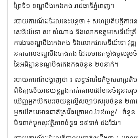
ព្រៃទី១ ខណ្ឌបឹងកេងកង រាជធានីភ្នំពេញ។
របាយការណ៍ដដែលនេះបន្តថា ៖ សហប្រតិបត្តិការ
សេនីយ៍ទោ សរ សំណាង និងលោកឧត្តមសេនីយ៍ត្រី
ការងារខណ្ឌបឹងកេងកង និងលោកវរសេនីយ៍ទោ វុឌ្ឍ ផូ
នគរបាលខណ្ឌបឹងកេងកង ដែលមានកម្លាំងចូលរួមចំនួន
នៃអធិដ្ឋានខណ្ឌបឹងកេងកងចំនួន ២០នាក់។
របាយការណ៍បង្ហាញថា ៖ លទ្ធផលនៃកិច្ចសហប្រតិបត្ត
ពិនិត្យលើយានយន្តឆ្លងកាត់គោលដៅមានចំនួនសរុប
ឃើញអ្នកបើកបររថយន្តល្មើសច្បាប់សរុបចំនួន ២៣គ
អ្នកបើកបរមានជាតិស្រវឹងក្រោម០.២៥mg/L ចំនួន ១១ន
មិនពាក់មួកសុវត្ថិភាពចំនួន ១៩នាក់ ផងដែរ។
របាយការណ៍ដដែលក៏បានបញ្ជាក់ឲ្យដឹងថា ៖ យានយន្