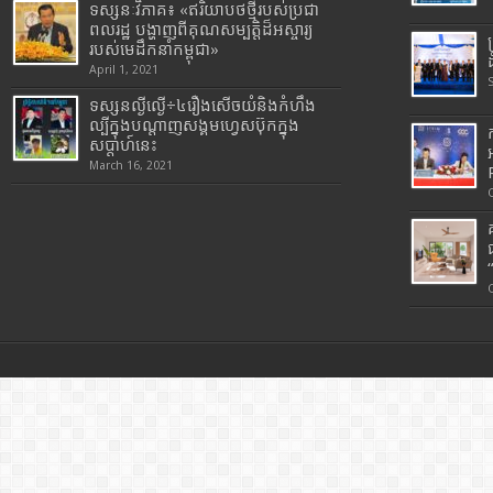
ទស្សនៈវិភាគ៖ «ឥរិយាបថថ្មីរបស់ប្រជា
ពលរដ្ឋ បង្ហាញពីគុណសម្បត្តិដ៏អស្ចារ្យ
របស់មេដឹកនាំកម្ពុជា»
April 1, 2021
ទស្សនល្ងីល្ងើ÷៤រឿងសើចយំនិងកំហឹង
ល្បីក្នុងបណ្តាញសង្គមហ្វេសប៊ុកក្នុង
សប្តាហ៍នេះ
March 16, 2021