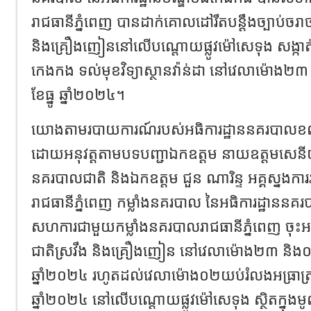
រាជធានីភ្នំពេញ បានដាក់គោលដៅរឹតបន្តឹងច្បាប់ចរាច
និងគ្រឿងញៀននៅលើបណ្តោយផ្លូវម៉ៅសេទុង សង្កាត់
កេងកង ទល់មុខវិទ្យាស្ថានវ៉ាន់ដា នៅវេលាម៉ោង២៣
ខែធ្នូ ឆ្នាំ២០២៤។
យោងតាមរបាយការណ៍របស់អធិការដ្ឋាននគរបាលខណ្
ដោយអនុវត្តតាមបទបញ្ជាឯកឧត្តម នាយឧត្តមសេនីយ
នគរបាលជាតិ និងឯកឧត្តម ជួន ណារិន្ទ អគ្គស្នងក
រាជធានីភ្នំពេញ កម្លាំងនគរបាល នៃអធិការដ្ឋាន
សហការជាមួយកម្លាំងនគរបាលរាជធានីភ្នំពេញ ចុះអនុវ
ជាតិស្រវឹង និងគ្រឿងញៀន នៅវេលាម៉ោង២៣ និង០០នា
ឆ្នាំ២០២៤ រហូតដល់វេលាម៉ោង០២យប់រំលងអធ្រាត្រ 
ឆ្នាំ២០២៤ នៅលើបណ្តោយផ្លូវម៉ៅសេទុង ស្ថិតក្នុងមូ