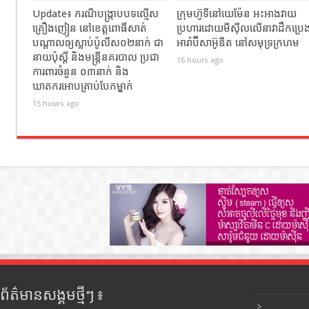
Update៖ ករណីបង្ក្រាបបទល្មើស
ក្រុមហ៊ូទីនៅយេម៉ែន អះអាងវាយ
គ្រឿងញៀន នៅខេត្តពោធិ៍សាត់
ប្រហារដោយមីស៊ីលលើនាវាដឹកប្រេ
បណ្តាលឲ្យស្លាប់ប៉ូលីស០២នាក់ ជា
អារ៉ាប៊ីសាអ៊ូឌីត នៅសមុទ្រក្រហម
នាយប៉ុស្តិ៍ និងមន្រ្តីនគរបាល ប្រជា
16 hours ago
ការពារចំនួន ០៣នាក់ និង
ឃាតករអោបគ្រាប់បែកម្នាក់
15 hours ago
ព័ត៌មានសង្គមថ្មីៗ ៖
>