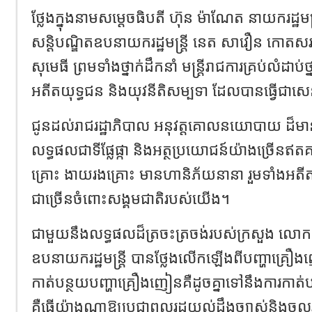
ថ្លែងក្នុងនាមសម្ដេចធិបតី ហ៊ុន ម៉ាណែត នាយករដ្ឋ
សន្តិបណ្ឌិតឧបនាយករដ្ឋមន្ត្រី នេត សាវឿន កោត
សុមេធី ព្រមទាំងថ្នាក់ដឹកនាំ មន្ត្រីរាជការគ្រប់លំដាប់ថ
អតីតយុទ្ធជន និងយុវនីតិសម្បទា ដែលបានធ្វើជាសេនា
ជូនដល់រាជរដ្ឋាភិបាល អនុវត្តគោលនយោបាយ ដ៏មា
លទ្ធផលជាទីផ្លែផ្កា និងអត្ថប្រយោជន៍យ៉ាងច្រើនឥ
គ្រោះ ងាយរងគ្រោះ មានហានិភ័យនានា រួមទាំងអ
ជាច្រើនចំពោះសង្គមជាតិរបស់យើង។
ជាមួយនឹងលទ្ធផលដ៏ត្រចះត្រចង់របស់ក្រសួង​ លោក
ឧបនាយករដ្ឋមន្ត្រី បានថ្លែងលើកឡើងពីបញ្ហាគ្រឿង
កាត់បន្ថយបញ្ហាគ្រឿងញៀនគឺដូចគ្នាទៅនឹងការកាត់ប
គឺធ្វើយ៉ាងណាឱ្យប្រជាពលរដ្ឋយល់ដឹងច្បាស់និងចូលរ