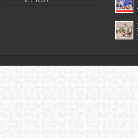
March 16, 2021