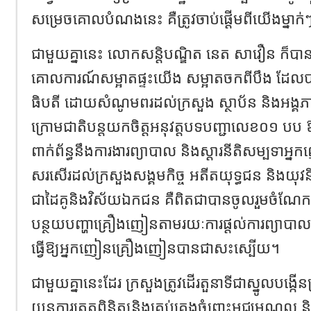
សម្រេចគោលបំណងនេះ គឺត្រូវចាប់ផ្តើមពីយើងម្នាក់ៗ
ជាមួយគ្នានេះ លោកសន្តិបណ្ឌិត នេត សាវឿន ក៏បាន
គោលការណ៍សម្អាតផ្ទះយើង សម្អាតចកពីបឹង ដែ
ធិបតី ដោយសំណូមពរដល់ក្រសួង ស្ថាប័ន និងអង្គភាពទ
ក្រោមជាតិបន្តយកចិត្តអនុវត្តបទបញ្ជាលេខ០១ បប
ពាក់ព័ន្ធនឹងការងារព្យាបាល និងស្តារនីតិសម្បទ
សរសើរដល់ក្រសួងសង្គមកិច្ច អតីតយុទ្ធជន និងយុវនី
ជាដៃគូនិងវិស័យឯកជន គឺពិតជាបានចូលរួមចំណែកយ៉
បន្ថយបញ្ហាគ្រឿងញៀនតាមរយៈការផ្តល់ការព្យាបាល 
ធ្វើឱ្យអ្នកញៀនគ្រឿងញៀនបានជាសះស្បើយ។
ជាមួយគ្នានេះដែរ ក្រសួងត្រូវដើរតួនាទីជាស្នូលបង្កើន
យន្តការត្រួតពិនិត្យនិងគ្រប់គ្រងចំពោះមជ្ឈមណ្ឌល 