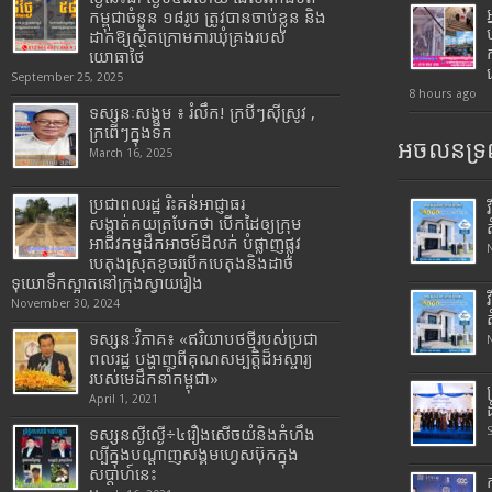
កម្ពុជាចំនួន ១៨រូប ត្រូវបានចាប់ខ្លួន និង
ដាក់ឱ្យស្ថិតក្រោមការឃុំគ្រងរបស់
យោធាថៃ
September 25, 2025
8 hours ago
ទស្សនៈសង្គម ៖ រំលឹក! ក្របីៗស៊ីស្រូវ ,
ក្រពើៗក្នុងទឹក
អចលនទ្រព
March 16, 2025
ប្រជាពលរដ្ឋ រិះគន់អាជ្ញាធរ
សង្កាត់គយត្របែកថា បើកដៃឲ្យក្រុម
អាជីវកម្មដឹកអាចម៍ដីលក់ បំផ្លាញផ្លូវ
បេតុងស្រុតខូចរបើកបេតុងនិងដាច់
ទុយោទឹកស្អាតនៅក្រុងស្វាយរៀង
November 30, 2024
ទស្សនៈវិភាគ៖ «ឥរិយាបថថ្មីរបស់ប្រជា
ពលរដ្ឋ បង្ហាញពីគុណសម្បត្តិដ៏អស្ចារ្យ
របស់មេដឹកនាំកម្ពុជា»
April 1, 2021
ទស្សនល្ងីល្ងើ÷៤រឿងសើចយំនិងកំហឹង
ល្បីក្នុងបណ្តាញសង្គមហ្វេសប៊ុកក្នុង
សប្តាហ៍នេះ