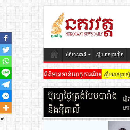
ព័ត៌មានជាតិ
ខ្សឹបដាក់ត្រចៀក
ព័ត៌មានទាន់ហេតុការណ៍៖
ខ្សឹបដាក់ត្រ