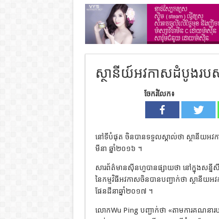
ស្ថានីយ៍អវកាសដំបូងរបស
ចែករំលែក៖
នៅទីបំផុត ចិនបានទទួលស្គាល់ថា ស្ថានីយអវកា
មីនា ឆ្នាំ២០១៦ ។
សារព័ត៌មានស៊ីនហួបានផ្សាយថា នៅក្នុងសន្នី
នៃកម្មវិធីអវកាសចិនបានបញ្ជាក់ថា ស្ថានីយ
ផែនដីនាឆ្នាំ២០១៧ ។
លោកWu Ping បញ្ជាក់ថា «តាមការគណនារបស់