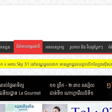
ព័ត៌មានអន្តរជាតិ
ទស្សនៈ
អចលនទ្រព្យ
រូបភាព និង វីដេអូប្លែកៗ
អំ
ចៀក ៖ អគារ Sky 31 នៅខណ្ឌទួលគោក មានអ្នកជួលបន្ទប់បើកល្បែងសុីសង