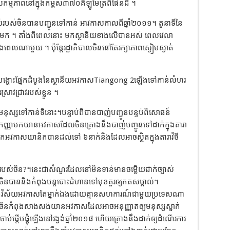
កម្មភាពនៅក្នុងកម្ពស់៣៧០គីឡូម៉ែត្រពីផែនដី ។
ស់របស់ចិនបានបញ្ជូនទៅកាន់ អាវកាសកាលពីឆ្នាំ២០១១។ តួនាទីនៃ
លងមក ។ តាំងពីពេលនោះ មកស្ថានីយខាងលើបានអស់ ពេលវេលា
ងពេលណាមួយ ។ ប៉ុន្តែរដ្ឋាភិបាលចិននៅតែរក្សាភាពស្ងៀមស្ងាត់
់បង្ហោះផ្នែកដំបូងនៃស្ថានីយអវកាសTiangong 2ឡើងទៅកាន់លំហរ
ស្រាវជ្រាវរបស់ខ្លួន ។
នមនុស្សទៅកាន់ទីនោះ។បន្ទាប់ពីបានបាញ់បញ្ជូនបន្ទប់ពិសោធន៍
្ញាមកយានអវកាសដែលចិនគ្រោងនឹងបាញ់បញ្ជូនទៅដាក់ក្នុងតារា
ទុកអវកាសយានិកបានដល់ទៅ ៦នាក់និងដែលអាចស្ថិតក្នុងតារាវិថី
វកាសរបស់ចិន?។នេះជាសំណួរដែលនៅមិនទាន់មានចម្លើយជាក់ច្បាស់
ិនបាននិងកំពុងបន្តបោះជំហានទៅមុខគួរឲ្យកតសម្គាល់។
នុងវិស័យអវកាសតែម្នាក់ឯងដោយគ្មានសហការណ៍ជាមួយប្រទេសណា
ាសចិនកំពុងសាងសង់យានអវកាសដែលអាចអនុញ្ញាតឲ្យមនុស្សស្នាក់
់ផ្តើមផ្គុំឡើងនៅរង្វង់ឆ្នាំ២០១៨ ហើយគ្រោងនឹងដាក់ឲ្យដំណើរការ