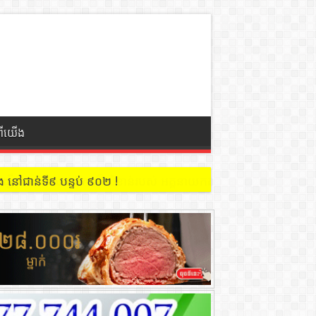
ពីយើង
 នៅជាន់ទី៩ បន្ទប់ ៩០២ !