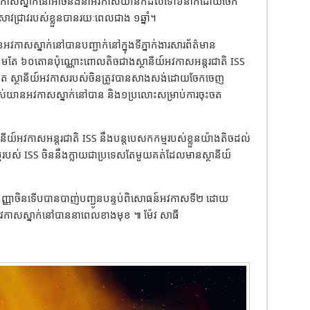
នអវកាសស្នាក់នៅអាចនឹងនាំអវកាសយានិកដល់ទៅ៦នាក់ដោយចែក
វជ្រាវរបស់ខ្លួនបានរយៈពេលជាង ១ឆ្នាំ។
ានអវកាសស្នាក់នៅបានបញ្ជាក់នៅក្នុងទីភ្នាក់ងារសារព័ត៌មាន
្រឹមតែ ៦០តោនប៉ុណ្ណោះពោលតិចជាងស្ថានីយ៍អវកាសអន្តរជាតិ ISS
 ស្ថានីយ៍អវកាសរបស់ចិនត្រូវបានសាងសង់ដោយចែកចេញ
ស់យានអវកាសស្នាក់នៅបាន និង១ប្រលោះសម្រាប់ការចុះចត
្ថានីយ៍អវកាសអន្តរជាតិ ISS នឹងបន្តបេសកកម្មរបស់ខ្លួនយ៉ាងតិចដល់
របស់ ISS ចិននឹងក្លាយជាប្រទេសតែមួយគត់ដែលមានស្ថានីយ៍
 កញ្ញាចិនទើបបានបាញ់បញ្ជូនបន្ទប់ពិសោធន៍អវកាសទី២ ដោយ
វកាសស្នាក់នៅបាននាពេលខាងមុខ ៕ ម៉ែវ សាធី