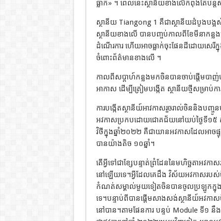
ធ្លាក់» ។ ពេលនេះស្ថានីយខាងលើកំពុងតែបន្តស
ស្ថានីយ Tiangong 1 គឺជាស្ថានីយដំបូងបង្អ
ស្ថានីយខាងលើ បានបញ្ចប់កាលពីខែមីនាកន្
ដំណើរការ ហើយអាចធ្លាក់ចុះផែនដីដោយសេរីក្នុ
ចំពោះព័ត៌មានខាងលើ ។
កាលពីសប្តាហ៍កន្លងមកចិនបានចាប់ផ្តើមបាញ
អាកាស ដើម្បីត្រៀមបង្កើត ស្ថានីយថ្មីសម្រាប់ការ
ការបង្កើតស្ថានីយ៍អាវកាសរួចរាល់ចិននិងបញ្ចូ
អវកាសប្រកបដោយជោគជ័យនៅយប់ថ្ងៃទី១៥ កញ
វិថីក្នុងឆ្នាំ២០២២ គឺជាយានអវកាសដែលអាចផ្
បានយ៉ាងតិច ១០ឆ្នាំ។
តើអ្វីទៅជាខ្សែបន្ទាត់ព្រំដែននៃមហិច្ឆតាអ
នៅឡើយទេ។អ្វីដែលគេដឹង វិស័យអវកាសរបស់ច
កំណត់សម្គាល់មួយទៀតចិនបានចូលប្រឡូកក្
ទេ។បន្ទាប់ពីបានផ្តើមសាងសង់ស្ថានីយ៍អវក
នៅបាន។តាមផែនការ បន្ទប់ Module ទី១ នឹងចាប