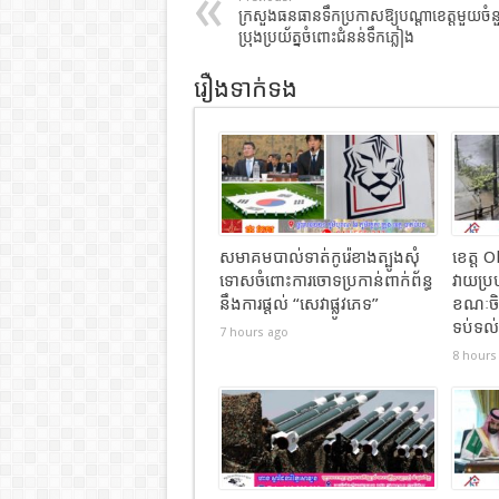
ក្រសួងធនធានទឹកប្រកាសឱ្យបណ្ដាខេត្តមួយចំន
ប្រុងប្រយ័ត្នចំពោះជំនន់ទឹកភ្លៀង
រឿងទាក់ទង
សមាគមបាល់ទាត់កូរ៉េខាងត្បូងសុំ
ខេត្ត 
ទោសចំពោះការចោទប្រកាន់ពាក់ព័ន្ធ
វាយប្រ
នឹងការផ្តល់ “សេវាផ្លូវភេទ”
ខណៈចិន
ទប់ទល
7 hours ago
8 hours