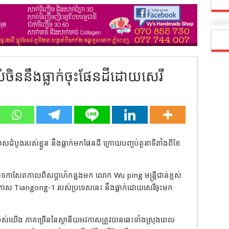
់ចិននឹងធ្លាក់ចុះផែនដីដោយសេរី
សដំបូងរបស់ខ្លួន នឹងធ្លាក់មកផែនដី ក្រោយបញ្ចប់តួនាទីតាំងពីខែ
សីទកាសែតកាលពីសប្តាហ៍កន្លងមក លោក Wu ping មន្ត្រីជាន់ខ្ពស់
អវកាស Tiangong-1 របស់ប្រទេសនេះ នឹងធ្លាក់ដោយសេរីចុះមក
យើង ភាគច្រើននៃស្ថានីយអវកាសត្រូវបានឆេះទាំងស្រុងពេល