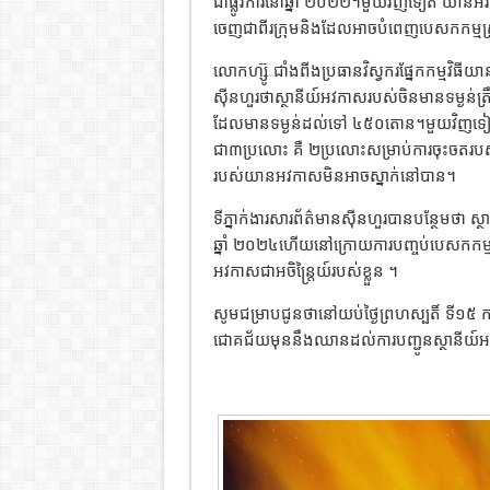
ជាផ្លូវការនៅឆ្នាំ ២០២២។មួយវិញទៀត យា
ចេញជាពីរក្រុមនិងដែលអាចបំពេញបេសកកម្មស្រា
លោកហ្ស៊ូ ជាំងពីងប្រធានវិស្វករផ្នែកកម្មវិធីយ
ស៊ីនហួរថាស្ថានីយ៍អវកាសរបស់ចិនមានទម្ងន់ត
ដែលមានទម្ងន់ដល់ទៅ ៤៥០តោន។មួយវិញទៀត
ជា៣ប្រលោះ គឺ ២ប្រលោះសម្រាប់ការចុះចតរប
របស់យានអវកាសមិនអាចស្នាក់នៅបាន។
ទីភ្នាក់ងារសារព័ត៌មានស៊ីនហួរបានបន្ថែមថា ស
ឆ្នាំ ២០២៤ហើយនៅក្រោយការបញ្ចប់បេសកកម្ម
អវកាសជាអចិន្រ្តៃយ៍របស់ខ្លួន ។
សូមជម្រាបជូនថានៅយប់ថ្ងៃព្រហស្បតិ៍ ទី១៥
ជោគជ័យមុននឹងឈានដល់ការបញ្ជូនស្ថានីយ៍អ