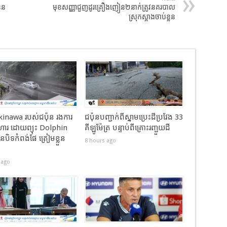
ួន
មុខសញ្ញា​ជួញដូរ​គ្រឿង​ញៀន​២នាក់ត្រូវនគរបាល
ស្រុកស្អាងចាប់ខ្លួន​
Okinawa របស់ជប៉ុន រងការ
ជប៉ុនបញ្ជាក់ពីស្នាមប្រេះដីប្រវែង 33
ហារ ដោយព្យុះ Dolphin
គីឡូម៉ែត្រ បន្ទាប់ពីគ្រោះរញ្ជួយដី
បិទកំពង់ផែ ត្រៀមខ្លួន
8 hours ago
់
 ago