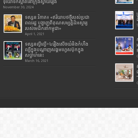
ទុយោទឹកស្អាតនៅក្រុងស្វាយរៀង
November 30, 2024
ទស្សនៈវិភាគ៖ «ឥរិយាបថថ្មីរបស់ប្រជា
ពលរដ្ឋ បង្ហាញពីគុណសម្បត្តិដ៏អស្ចារ្យ
របស់មេដឹកនាំកម្ពុជា»
April 1, 2021
ទស្សនល្ងីល្ងើ÷៤រឿងសើចយំនិងកំហឹង
ល្បីក្នុងបណ្តាញសង្គមហ្វេសប៊ុកក្នុង
សប្តាហ៍នេះ
March 16, 2021