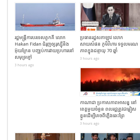
រដ្ឋមន្រ្តីការបរទេសតួកគី លោក
ប្រធានរដ្ឋសភាឡាវ លោក
Hakan Fidan ជំរុញឲ្យរុស្ស៊ីនិង
សាយសំផន ភូមិវិហារ ទទួលមរណ
អ៊ុយក្រែន បញ្ឈប់ការវាយប្រហារនៅ
ភាពក្នុងជន្មាយុ 70 ឆ្នាំ
សមុទ្រខ្មៅ
3 hours ago
3 hours ago
កាណាដា ប្រកាសភាពអាសន្ន នៅ
ខេត្តមួយចំនួន ពលរដ្ឋត្រូវជម្លៀស
ខ្លួនដើម្បីគេចពីភ្លើងឆេះព្រៃ
3 hours ago