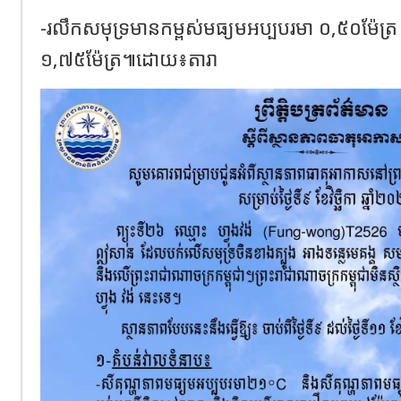
-រលឹកសមុទ្រមានកម្ពស់មធ្យមអប្បបរមា ០,៥០ម៉ែត្រ
១,៧៥ម៉ែត្រ៕ដោយ​៖តារា​