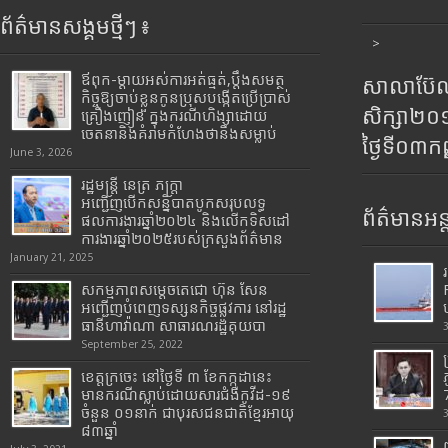
ព័ត៌មានសង្គមថ្មីៗ ៖
>
ឪពុក-ម្ដាយអស់ការអត់ធ្មត់,ប្ដឹងសមត្ថ
សាលាប៊ែលធ
កិច្ចឱ្យចាប់ខ្លួនកូនប្រុសបង្កើតប្រើប្រាស់
សិក្សា២
គ្រឿងញៀន ក្នុងករណីហិង្សាដោយ
ចេតនានិងគំរាមកំហែងថានឹងសម្លាប់
ថ្ងៃទី០៣ក
June 3, 2026
រដ្ឋមន្រ្តី​ នេត្រ​ ភក្ត្រា​
អញ្ជើញបើកសន្និបាតបូកសរុបលទ្ធ
ព័ត៌មានអន្
ផលការងារឆ្នាំ២០២៤ និងលើកទិសដៅ
ការងារឆ្នាំ២០២៥របស់​ក្រសួង​ព័ត៌មាន​
January 21, 2025
សកម្មភាពសម្តេចតេជោ ហ៊ុន សែន
អញ្ជើញបំពេញទស្សនកិច្ចផ្លូវការ នៅរដ្ឋ
ធានីហាវ៉ាណា សាធារណរដ្ឋគុយបា
September 25, 2022
ខេត្តក្រចេះ នៅថ្ងៃទី ៣ ខែកក្កដានេះ
មានករណីស្លាប់ដោយសារជំងឺកូវីដ-១៩
7
ចំនួន ០១នាក់ ជាបុរសជនជាតិខ្មែរអាយុ
៨៣ឆ្នាំ