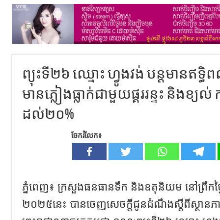
ព្យុះទី២៦ ឈ្មោះ ហ្វូងវង់ បន្តមានឥទ្ធិ
មានភ្លៀងធ្លាក់ជាមួយផ្គររន្ទះ និងខ្យល់ ក
ដល់២០%
ចែករំលែក៖
ភ្នំពេញ​៖​ ក្រសួងធនធានទឹក​ និង​ឧតុនិយម​ នៅព្រឹក​ថ្ងៃ​អាទិ
២០២៥នេះ​ បានចេញសេចក្ដីជូនដំណឹង​ស្តីពីស្ថា