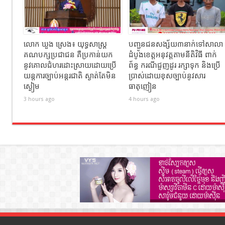
លោក ឃួង ស្រេង៖ យុទ្ធសាស្ត្រ
បញ្ជូនជនសង្ស័យ៣នាក់ទៅសាលា
គណបក្សប្រជាជន គឺប្រកាន់យក
ដំបូងខេត្តឣនុវត្តតាមនីតិវិធី ពាក់
នូវគោលជំហរដោះស្រាយដោយប្រើ
ព័ន្ធ ករណីជួញដូរ រក្សាទុក និងប្រើ
យន្តការច្បាប់អន្តរជាតិ ស្ងាត់តែមិន
ប្រាស់ដោយខុសច្បាប់នូវសារ
ស្ងៀម
ធាតុញៀន
3 hours ago
4 hours ago