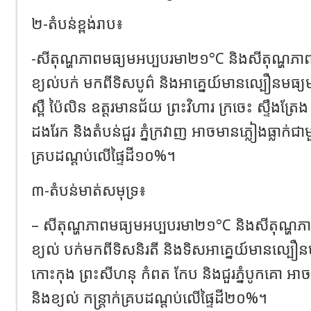
២-តំបន់ខ្ពង់រាប៖
-សីតុណ្ហភាពមធ្យមអប្បបរមា២១°C និងសីតុណ្ហភ
ខ្យល់បក់ មកពីទិសបូព៌ និងអាគ្នេយ៍មានល្បឿនមធ្យម៤ម
ស្ពឺ ប៉ៃលិន ឧត្តរមានជ័យ ព្រះវិហារ ក្រចេះ ស្ទឹងត្រែង 
ដងរែក និងតំបន់ជួរ ភ្នំក្រវាញ អាចមានភ្លៀងធ្លាក់ជាមួយ
គ្របដណ្តប់លើផ្ទៃដី១០%។
៣-តំបន់មាត់សមុទ្រ៖
– សីតុណ្ហភាពមធ្យមអប្បបរមា២១°C និងសីតុណ្ហ
ខ្យល់ បក់មកពីទិសនិរតី និងទិសអាគ្នេយ៍មានល្បឿនមធ
កោះកុង ព្រះសីហនុ កំពត កែប និងជួរភ្នំបូកគោ អាចមា
និងខ្យល់ កន្ត្រាក់គ្របដណ្តប់លើផ្ទៃដី២០%។