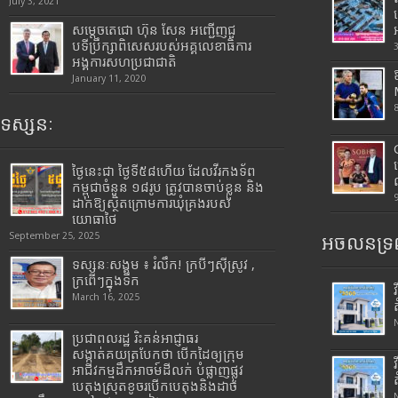
July 3, 2021
សម្តេចតេជោ ហ៊ុន សែន អញ្ជើញជួ
បទីប្រឹក្សាពិសេសរបស់អគ្គលេខាធិការ
អង្គការសហប្រជាជាតិ
January 11, 2020
ទស្សនៈ
ថ្ងៃនេះជា ថ្ងៃទី៥៨ហើយ ដែលវីរកងទ័ព
កម្ពុជាចំនួន ១៨រូប ត្រូវបានចាប់ខ្លួន និង
ដាក់ឱ្យស្ថិតក្រោមការឃុំគ្រងរបស់
យោធាថៃ
September 25, 2025
អចលនទ្រព
ទស្សនៈសង្គម ៖ រំលឹក! ក្របីៗស៊ីស្រូវ ,
ក្រពើៗក្នុងទឹក
March 16, 2025
ប្រជាពលរដ្ឋ រិះគន់អាជ្ញាធរ
សង្កាត់គយត្របែកថា បើកដៃឲ្យក្រុម
អាជីវកម្មដឹកអាចម៍ដីលក់ បំផ្លាញផ្លូវ
បេតុងស្រុតខូចរបើកបេតុងនិងដាច់