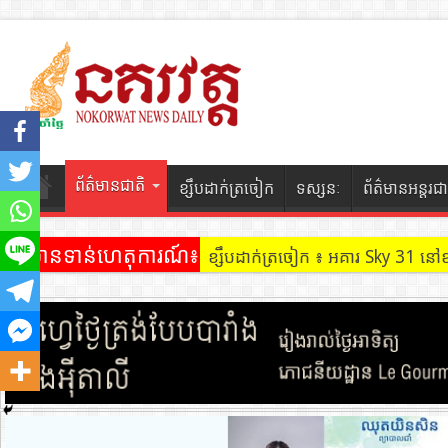
ព័ត៌មានជាតិ
ខ្សឹបដាក់ត្រចៀក
ទស្សនៈ
ព័ត៌មានអន្តរជា
ព័ត៌មានទាន់ហេតុការណ៍៖
ខ្សឹបដាក់ត្រចៀក ៖ អគារ Sky 31 នៅ