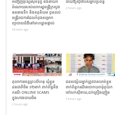
អញ្ជើញចុះសួរសុខទុក្ខ និងនាំយក
បាយឱ្យស៊ីទើបសម្លាប់ប្រពន្ធ
អំណោយរបស់លោករដ្ឋមន្ត្រីក្រសួង
2 hours ago
ធនធានទឹក និងឧតុនិយម ជូនដល់
មន្ត្រីរាជការដែលកំពុងសម្រាក
ព្យាបាលជំងឺនៅគេហដ្ឋានផ្ទាល់
29 mins ago
តុលាការខេត្តព្រះសីហនុ ឃុំខ្លួន
ជនសង្ស័យម្នាក់ត្រូវបានឃាត់ខ្លួន
ជនជាតិចិន ១២នាក់ ពាក់ព័ន្ធនឹង
ពាក់ព័ន្ធករណីឆបោកយកម៉ូតូយក
ករណី ONLINE SCAMS
ទៅលក់ស៊ីចាយ,ជក់គ្រឿងញៀន
ក្នុងហាងបាយចិន
3 hours ago
2 hours ago