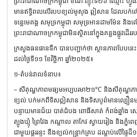
ព្រះរាជាណាចក្រកម្ពុជា ខណៈ​ព្យុះទី២៦ ឈ្មោះ ហ
មានឥទ្ធិពលលើរបបខ្យល់មូសុង ឦសាន ដែលបក់លើស
ទន្លេមេគង្គ សមុទ្រកម្ពុជា សមុទ្រអានដាមម៉ែន និង
ព្រះរាជាណាចក្រកម្ពុជាមិនស្ថិតនៅក្នុងគន្លងផ្លូវដើររប
ក្រសួងធនធានទឹក​ បានបញ្ជាក់ថា​ ស្ថានភាពបែបនេះនឹង
ដល់ថ្ងៃទី១១ ខែវិច្ឆិកា ឆ្នាំ២០២៥៖
១-តំបន់វាលទំនាប៖
– សីតុណ្ហភាពមធ្យមអប្បបរមា២១°C និងសីតុណ្ហ
ខ្យល់ បក់មកពីទិសឦសាន និងទិសបូព៌មានល្បឿនមធ្យម
បន្ទាយមានជ័យ បាត់ដំបង ពោធិ៍សាត់ កំពង់ឆ្នាំង ស
ត្បូងឃ្មុំ ព្រៃវែង កណ្តាល តាកែវ ស្វាយរៀង និងភ្នំព
ជាមួយផ្គររន្ទះ នឹងខ្យល់កន្ត្រាក់គ្រប ដណ្តប់លើផ្ទៃ