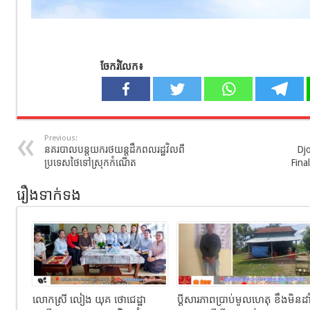
ចែករំលែក៖
Previous:
នគរបាលបន្តយករថយន្តដឹកពលរដ្ឋវិលពី
Djo
ប្រទេសថៃទៅស្រុកកំណើត
Final
រឿងទាក់ទង
លោកស្រី លៀង យុគ ថោជេដ្ឋា
ប្ដីសារភាពប្រាប់មូលហេតុ ខឹងមិនដា