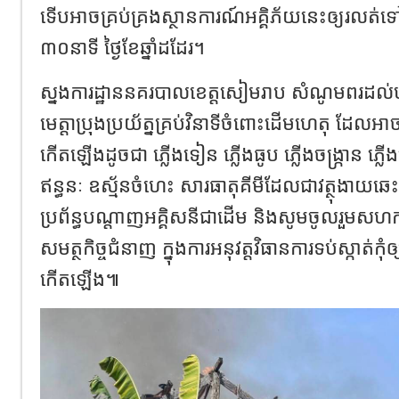
ទើបអាចគ្រប់គ្រងស្ថានការណ៍អគ្គិភ័យនេះឲ្យរលត
៣០នាទី ថ្ងៃខែឆ្នាំដដែរ។
ស្នងការដ្ឋាននគរបាលខេត្តសៀមរាប សំណូមពរដល់បង
មេត្តាប្រុងប្រយ័ត្នគ្រប់វិនាទីចំពោះដើមហេតុ ដែលអា
កើតឡើងដូចជា ភ្លើងទៀន ភ្លើងធូប ភ្លើងចង្ក្រាន ភ្លើងច
ឥន្ធនៈ ឧស្ម័នចំហេះ សារធាតុគីមីដែលជាវត្ថុងាយឆេះ
ប្រព័ន្ធបណ្តាញអគ្គិសនីជាដើម និងសូមចូលរួមសហក
សមត្ថកិច្ចជំនាញ ក្នុងការអនុវត្តវិធានការទប់ស្កាត់កុំឲ
កើតឡើង៕