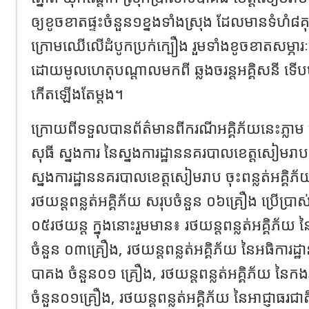
ឲ្យខូចខាតផ្ទះចំនួន១ខ្នងទាំងស្រុង ដែលមានទំហំ៨គុ
ក្រោមឈើលើដំបូកប្រក់ក្បឿង រួមទាំងខូចខាតសម្ភារៈ
ដោយមូលហេតុបណ្តាលមកពី ឆ្លងចរន្តអគ្គិសនី ទើបប
កើតឡើងតែម្តង។
ក្រោយពីទទួលបានព័ត៌មានពីករណីអគ្គិភ័យនេះភ្ល
សុធី ស្នងការ នៃស្នងការដ្ឋាននគរបាលខេត្តសៀមរាប
ស្នងការដ្ឋាននគរបាលខេត្តសៀមរាប ចុះពន្លត់អគ្គិភ
រថយន្តពន្លត់អគិ្គភ័យ សរុបចំនួន ០៦គ្រឿង ប្រើប្រ
០៥រថយន្ត ក្នុងនោះរួមមាន៖ រថយន្ដពន្លត់អគ្គិភ័យ 
ចំនួន ០៣គ្រឿង, រថយន្តពន្លត់អគ្គិភ័យ នៃអធិការដ
បាគង ចំនួន០១ គ្រឿង, រថយន្តពន្លត់អគ្គិភ័យ នៃកងរ
ចំនួន០១គ្រឿង, រថយន្ដពន្លត់អគ្គិភ័យ នៃអាជ្ញាធរជា