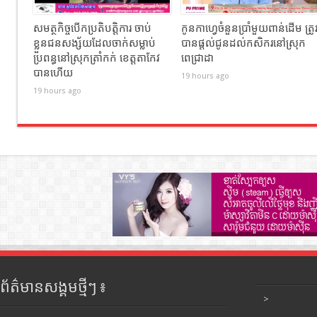
សមត្ថកិច្ចបើកប្រតិបត្តិការ ចាប់
កូនកាហ្វេចំនួនប្រាំមួយពាន់ដើម ត្រូ
ខ្លួនជនសង្ស័យដែលចាក់សម្លាប់
បានផ្តល់ជូនដល់កសិករនៅស្រុក
ប្រពន្ធនៅស្រុកត្រាំកក់ ខេត្តតាកែវ
ពេជ្រាដា
បានហេីយ
19 hours ago
19 hours ago
ព័ត៌មានសង្គមថ្មីៗ ៖
>