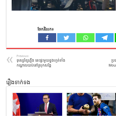
ចែករំលែក៖
Previous:
ទុស្សេខ្សែភ្លើង ឆេះផ្ទះមួយខ្នងហ្មត់ទាំង
ប្រ
កណ្ដាលយប់នៅស្រុកសង្កែ
Mour
រឿងទាក់ទង