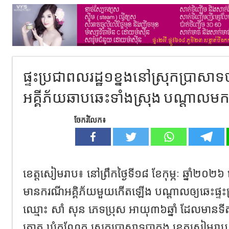
ផ្ទះប្រជាពលរដ្ឋ១ខ្នងនៅស្រុកប្រាសាទប
អគ្គីភ័យឆាបឆេះទាំងស្រុង បណ្តាលមកពី
ចែករំលែក៖
ខេត្តសៀមរាប៖ នៅព្រឹកថ្ងៃទី១៨ ខែកុម្ភៈ ឆ្នាំ២០
មានករណីអគ្គិភ័យមួយកើតឡើង បណ្តាលឲ្យឆេះផ្ទះប្រជ
ឈ្មោះ សាំ សុន ភេទប្រុស អាយុ៣៦ឆ្នាំ ដែលមានទីតា
ត្នោត ឃុំកណ្តែក ស្រុកប្រាសាទបាគង ខេត្តសៀមរា