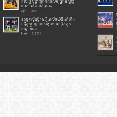
ពលរដ្ឋ បង្ហាញពីគុណសម្បត្តិដ៏អស្ចារ្យ
របស់មេដឹកនាំកម្ពុជា»
April 1, 2021
ទស្សនល្ងីល្ងើ÷៤រឿងសើចយំនិងកំហឹង
ល្បីក្នុងបណ្តាញសង្គមហ្វេសប៊ុកក្នុង
សប្តាហ៍នេះ
March 16, 2021