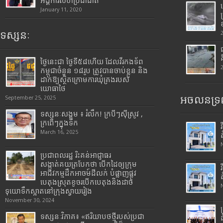
អង្គការសហប្រជាជាតិ
January 11, 2020
ទស្សនៈ
ថ្ងៃនេះជា ថ្ងៃទី៥៨ហើយ ដែលវីរកងទ័ព
កម្ពុជាចំនួន ១៨រូប ត្រូវបានចាប់ខ្លួន និង
ដាក់ឱ្យស្ថិតក្រោមការឃុំគ្រងរបស់
យោធាថៃ
អចលនទ្រព
September 25, 2025
ទស្សនៈសង្គម ៖ រំលឹក! ក្របីៗស៊ីស្រូវ ,
ក្រពើៗក្នុងទឹក
March 16, 2025
ប្រជាពលរដ្ឋ រិះគន់អាជ្ញាធរ
សង្កាត់គយត្របែកថា បើកដៃឲ្យក្រុម
អាជីវកម្មដឹកអាចម៍ដីលក់ បំផ្លាញផ្លូវ
បេតុងស្រុតខូចរបើកបេតុងនិងដាច់
ទុយោទឹកស្អាតនៅក្រុងស្វាយរៀង
November 30, 2024
ទស្សនៈវិភាគ៖ «ឥរិយាបថថ្មីរបស់ប្រជា