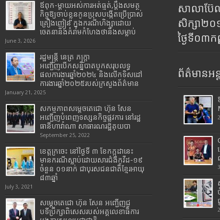
ឪពុក-ម្ដាយអស់ការអត់ធ្មត់,ប្ដឹងសមត្ថ
សាលាប៊ែលធ
កិច្ចឱ្យចាប់ខ្លួនកូនប្រុសបង្កើតប្រើប្រាស់
សិក្សា២
គ្រឿងញៀន ក្នុងករណីហិង្សាដោយ
ចេតនានិងគំរាមកំហែងថានឹងសម្លាប់
ថ្ងៃទី០៣ក
June 3, 2026
រដ្ឋមន្រ្តី​ នេត្រ​ ភក្ត្រា​
អញ្ជើញបើកសន្និបាតបូកសរុបលទ្ធ
ព័ត៌មានអន្
ផលការងារឆ្នាំ២០២៤ និងលើកទិសដៅ
ការងារឆ្នាំ២០២៥របស់​ក្រសួង​ព័ត៌មាន​
January 21, 2025
សកម្មភាពសម្តេចតេជោ ហ៊ុន សែន
អញ្ជើញបំពេញទស្សនកិច្ចផ្លូវការ នៅរដ្ឋ
ធានីហាវ៉ាណា សាធារណរដ្ឋគុយបា
September 25, 2022
ខេត្តក្រចេះ នៅថ្ងៃទី ៣ ខែកក្កដានេះ
មានករណីស្លាប់ដោយសារជំងឺកូវីដ-១៩
ចំនួន ០១នាក់ ជាបុរសជនជាតិខ្មែរអាយុ
៨៣ឆ្នាំ
July 3, 2021
សម្តេចតេជោ ហ៊ុន សែន អញ្ជើញជួ
បទីប្រឹក្សាពិសេសរបស់អគ្គលេខាធិការ