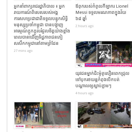
អ្នកនាំពាក្យរាជរដ្ឋាភិបាល ៖ អ្នក
ឪពុករបស់កំពូលកីឡាករ Lionel
រាយការណ៍ពិសេសរបស់អង្គ
Messi ទទួលមរណភាពក្នុងវ័យ
ការសហប្រជាជាតិទទួលបន្ទុកសិទ្ធិ
៦៨ ឆ្នាំ
មនុស្សប្រចាំកម្ពុជា បានបង្ហាញ
2 hours ago
អារម្មណ៍ក្តុកក្តួលរំជួលចិត្តយ៉ាងខ្លាំង
ពេលបានឃើញទិដ្ឋភាពជនភៀ
សសឹកកម្ពុជានៅតាមព្រំដែន
27 mins ago
យុវជនម្នាក់ជិះម៉ូតូលឿនពេកជ្រុល
ទៅបុករថយន្តកំពុងបើកបត់
បណ្តាលឲ្យស្លាប់ភ្លាមៗ
4 hours ago