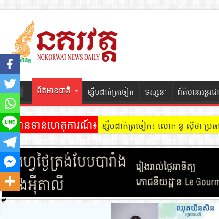
ព័ត៌មានជាតិ
ខ្សឹបដាក់ត្រចៀក
ទស្សនៈ
ព័ត៌មានអន្តរជា
ព័ត៌មានទាន់ហេតុការណ៍៖
ខ្សឹបដាក់ត្រចៀក៖ លោក នូ សុីថា ប្រធា
ខ្សឹបដាក់ត្រចៀក ៖ អគារ Sky 31 នៅ