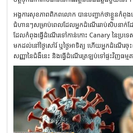
អង្គការសុខភាពពិភពលោក បានបញ្ជាក់ថាខ្លួនកំពុងធ
ជំហានៗសម្រាប់ពេលដែលអ្នកដំណើររាប់សិបនាក
ដែលកំពុងធ្វើដំណើរទៅកាន់កោះ Canary នៃប្រទ
មកដល់នៅថ្ងៃសៅរ៍ ឬថ្ងៃអាទិត្យ ហើយអ្នកដំណើរចុះ
សញ្ញានៃជំងឺនេះ និងធ្វើដំណើរត្រឡប់ទៅផ្ទះវិញធម្