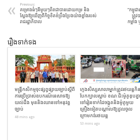
Previous:
គម្រោងធំៗនីមួយៗពិតជាបានដោយកម្រ និង
“កម្ពុជ
ស្តែងឱ្យឃើញពីកិច្ចខិតខំប្រឹងប្រែងយ៉ាងខ្លាំងរបស់
ត្រូ
រាជរដ្ឋាភិបាល
កម្លាំ
រឿងទាក់ទង
មន្រ្តីកសិកម្មចុះផ្សព្វផ្សាយច្បាប់ស្តីពី
ក្មេងសិស្សសាលាម្នាក់​ត្រូវរថយន្តកិ
ការប្រើប្រាស់ឧបករណ៏នេសាទឱ្យ
បែកក្បាលស្លាប់​ ខណៈជិះម៉ូតូឌុបគ្នា
យល់ដឹង មុននិងឈានទៅអនុវត្ដ
ទៅរៀនទាក់ដៃចង្កូតនិងម៉ូតូមួយ
ច្បាប់
គ្រឿងទៀតបណ្ដាលឱ្យដួល​ចូល
ក្រោមកង់រថយន្ត
48 mins ago
53 mins ago