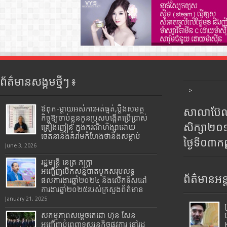
ព័ត៌មានសង្គមថ្មីៗ ៖
>
ឪពុក-ម្ដាយអស់ការអត់ធ្មត់,ប្ដឹងសមត្ថ
សាលាប៊ែលធ
កិច្ចឱ្យចាប់ខ្លួនកូនប្រុសបង្កើតប្រើប្រាស់
សិក្សា២
គ្រឿងញៀន ក្នុងករណីហិង្សាដោយ
ចេតនានិងគំរាមកំហែងថានឹងសម្លាប់
ថ្ងៃទី០៣ក
June 3, 2026
រដ្ឋមន្រ្តី​ នេត្រ​ ភក្ត្រា​
អញ្ជើញបើកសន្និបាតបូកសរុបលទ្ធ
ព័ត៌មានអន្
ផលការងារឆ្នាំ២០២៤ និងលើកទិសដៅ
ការងារឆ្នាំ២០២៥របស់​ក្រសួង​ព័ត៌មាន​
January 21, 2025
សកម្មភាពសម្តេចតេជោ ហ៊ុន សែន
អញ្ជើញបំពេញទស្សនកិច្ចផ្លូវការ នៅរដ្ឋ