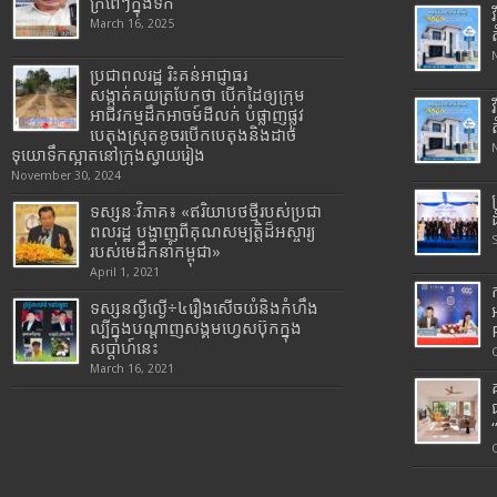
ក្រពើៗក្នុងទឹក
March 16, 2025
ប្រជាពលរដ្ឋ រិះគន់អាជ្ញាធរ
សង្កាត់គយត្របែកថា បើកដៃឲ្យក្រុម
អាជីវកម្មដឹកអាចម៍ដីលក់ បំផ្លាញផ្លូវ
បេតុងស្រុតខូចរបើកបេតុងនិងដាច់
ទុយោទឹកស្អាតនៅក្រុងស្វាយរៀង
November 30, 2024
ទស្សនៈវិភាគ៖ «ឥរិយាបថថ្មីរបស់ប្រជា
ពលរដ្ឋ បង្ហាញពីគុណសម្បត្តិដ៏អស្ចារ្យ
របស់មេដឹកនាំកម្ពុជា»
April 1, 2021
ទស្សនល្ងីល្ងើ÷៤រឿងសើចយំនិងកំហឹង
ល្បីក្នុងបណ្តាញសង្គមហ្វេសប៊ុកក្នុង
សប្តាហ៍នេះ
March 16, 2021