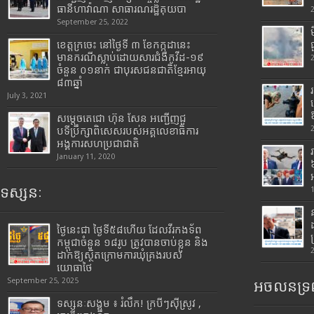
ធានីហាវ៉ាណា សាធារណរដ្ឋគុយបា
September 25, 2022
ខេត្តក្រចេះ នៅថ្ងៃទី ៣ ខែកក្កដានេះ
មានករណីស្លាប់ដោយសារជំងឺកូវីដ-១៩
ចំនួន ០១នាក់ ជាបុរសជនជាតិខ្មែរអាយុ
៨៣ឆ្នាំ
July 3, 2021
សម្តេចតេជោ ហ៊ុន សែន អញ្ជើញជួ
បទីប្រឹក្សាពិសេសរបស់អគ្គលេខាធិការ
អង្គការសហប្រជាជាតិ
January 11, 2020
ទស្សនៈ
ថ្ងៃនេះជា ថ្ងៃទី៥៨ហើយ ដែលវីរកងទ័ព
កម្ពុជាចំនួន ១៨រូប ត្រូវបានចាប់ខ្លួន និង
ដាក់ឱ្យស្ថិតក្រោមការឃុំគ្រងរបស់
យោធាថៃ
September 25, 2025
អចលនទ្រព
ទស្សនៈសង្គម ៖ រំលឹក! ក្របីៗស៊ីស្រូវ ,