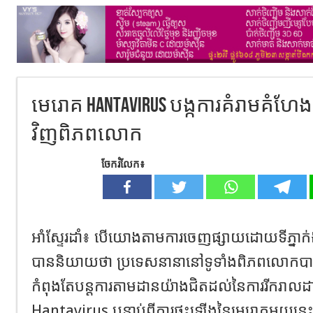
មេរោគ Hantavirus បង្កការគំរាមគំហែ
វិញពិភពលោក
ចែករំលែក៖
អាំស្ទែរដាំ៖ បើយោងតាមការចេញផ្សាយដោយទីភ្នាក់ងា
បាននិយាយថា​ ប្រទេសនានានៅទូទាំងពិភពលោកបានព
កំពុងតែបន្តការតាមដានយ៉ាងជិតដល់នៃការរីករាល
Hantavirus បន្ទាប់ពីការផ្ទុះឡើងនៃមេរោគមួ