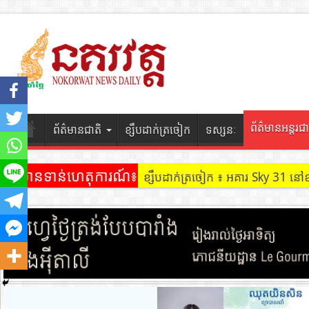
ព័ត៌មានអន្តរជា
ព័ត៌មានជាតិ
ខ្សឹបដាក់ត្រចៀក
ទស្សនៈ
ព័ត៌មានទាន់ហេតុការណ៍៖
ខ្សឹបដាក់ត្រចៀក ៖ អគារ Sky 31 នៅ