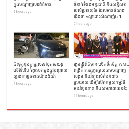
ក្នុងបណ្តាញសារព័ត៌មាន
ទំនាក់ទំនងអន្តរជាតិ និងសន្តិសុខ
របស់ប្រទេសថៃ ដែលមានចំណង
5 hours ago
ជើង​ថា «ស្វាដោះសំណាញ់!»។
7 hours ago
ជិះម៉ូតូឌុបគ្នាជ្រុលទៅបុករថយន្ត
រដ្ឋមន្ត្រីព័ត៌មាន លើកទឹកចិត្ត WMC
ស៊េរីទំនើបកំពុងបត់ឆ្លងផ្លូវបណ្តាល
ពង្រីកការផ្សព្វផ្សាយតាមបណ្តាញ
ឲ្យរងការខូចខាតយ៉ាងដំណំ
សង្គម និងវិទ្យុដល់តំបន់ដាច់
ស្រយាល ដើម្បីលើកកម្ពស់កម្មវិធី
7 hours ago
អប់រំសុខភាព និងសមភាពយេនឌ័រ
17 hours ago