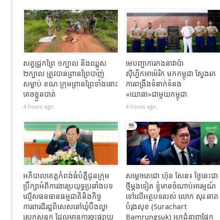
សត្វជ្រូកព្រៃ ១ក្បាល និងឈ្លូស
មេបញ្ជាការកងនាវាប៉ា
២ក្បាល​ ត្រូវបានព្រានព្រៃបាញ់
ស៊ីហ្វិកអាម៉េរិក មកកម្ពុជា ស្វែងរក
សម្លាប់​ ខណៈ​ក្រុមព្រានព្រៃទាំងនោះ
ការពង្រឹងទំនាក់ទំនង
គេចខ្លួនបាត់
«យោធា»ជាមួយកម្ពុជា
4 hours ago
4 hours ago
អភិបាលខេត្តកំពង់ធំបំភ្លឺជូនក្រុម
សម្តេចតេជោ ហ៊ុន សែន៖ ថ្ងៃនេះជា
ប្រឹក្សាអំពីការងារប្រយុទ្ធប្រឆាំងបទ
ថ្មីម្តងទៀត ខ្ញុំមានចំណាប់អារម្មណ៍
ល្មើសធនធានធម្មជាតិនិងកិច្ច
ទៅលើអត្ថបទរបស់ លោក សុរៈឆាត
ការពារដីរដ្ឋពិសេសនៅឃុំបឹងល្វា
បំរុងសុខ (Surachart
ស្រុកសន្ទុក ដែលមានការចុះផ្សាយ
Bamrungsuk) អ្នកជំនាញផ្នែក