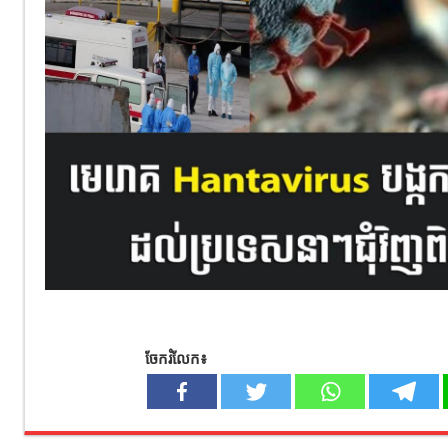
ចែករំលែក៖