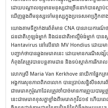
ដោយបណ្តាលឲ្យមានមនុស្សជាច្រើននាក់បានស្លាប់បា
ឃើញឆ្លងពីមនុស្សទៅមនុស្សក្នុងប្រទេសអាហ្រ្វិកខាង
យោងតាមទីភ្នាក់ងារព័ត៌មាន CNA បានរាយការណ៍ថាមាន
ជនជាតិហូឡង់ម្នាក់ និងជនជាតិអាល្លឺម៉ង់ម្នាក់ បានស្ល
Hantavirus នៅលើនាវា MV Hondius ដោយមានមនុ
បញ្ជាក់ថាបានឆ្លងមេរោគនេះ ដោយមានករណីសង្ស
កំពុងតែត្រូវបានបន្តតាមដាន និងទប់ស្កាត់ការរីករ
លោកស្រី Maria Van Kerkhove នាយិកាផ្នែកគ្រប់
អង្គការសុខភាពពិភពលោក បានប្រាប់សន្និសីទសារ
ជាមេរោគកូរ៉ូណាដែលត្រូវចាំបាច់មានការព្រួយបារម្ភ
នេះជាមេរោគខុសគ្នាខ្លាំងពីមេរោគកូវីដ១៩ ហើ
ចិត្តទុកដាក់តាមដាននៃការវិវត្តន៍នៃជំងឺឆ្លងមួយនេះ។