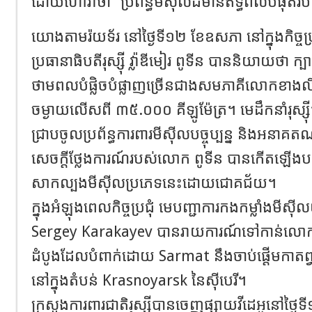
ដោយហៅវាថា “ប្រព័ន្ធមីស៊ីលដ៏មានឥទ្ធិពលបំផុ
យោងតាមរ៉យទ័រ នៅថ្ងៃទី១២ ខែឧសភា នៅក្នុងកិច្ចប្រ
ប្រធានាធិបតីរុស្ស៊ី វ្ល៉ាឌីមៀរ ពូទីន បាននិយាយថា 
ថាមពលបំផ្លិចបំផ្លាញច្រើនជាងសមភាគីលោកខា
ចម្ងាយលើសពី ៣៥.០០០ គីឡូម៉ែត្រ។ មេដឹកនាំរុស្ស៊ី
ជ្រាបចូលប្រព័ន្ធការពារមីស៊ីលបច្ចុប្បន្ន និងអនា
សេចក្តីថ្លែងការណ៍របស់លោក ពូទីន បានកើតឡើងបន្ទ
សាកល្បងមីស៊ីលប្រភេទនេះដោយជោគជ័យ។
ក្នុងអំឡុងពេលកិច្ចប្រជុំ មេបញ្ជាការកងកម្លាំងមីស៊ីលយ
Sergey Karakayev បានរាយការណ៍ទៅកាន់លោក ព
ដំបូងដែលបំពាក់ដោយ Sarmat នឹងចាប់ផ្តើមកាតព្វកិច្
នៅក្នុងតំបន់ Krasnoyarsk នៃស៊ីបេរី។
ក្រសួងការពារជាតិរុស្ស៊ីបានចេញផ្សាយវីដេអូនៅថ្