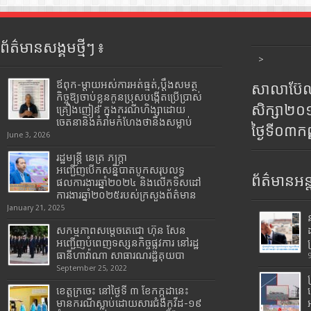
ព័ត៌មានសង្គមថ្មីៗ ៖
>
ឪពុក-ម្ដាយអស់ការអត់ធ្មត់,ប្ដឹងសមត្ថ
សាលាប៊ែលធ
កិច្ចឱ្យចាប់ខ្លួនកូនប្រុសបង្កើតប្រើប្រាស់
សិក្សា២
គ្រឿងញៀន ក្នុងករណីហិង្សាដោយ
ចេតនានិងគំរាមកំហែងថានឹងសម្លាប់
ថ្ងៃទី០៣ក
June 3, 2026
រដ្ឋមន្រ្តី​ នេត្រ​ ភក្ត្រា​
អញ្ជើញបើកសន្និបាតបូកសរុបលទ្ធ
ព័ត៌មានអន្
ផលការងារឆ្នាំ២០២៤ និងលើកទិសដៅ
ការងារឆ្នាំ២០២៥របស់​ក្រសួង​ព័ត៌មាន​
January 21, 2025
សកម្មភាពសម្តេចតេជោ ហ៊ុន សែន
អញ្ជើញបំពេញទស្សនកិច្ចផ្លូវការ នៅរដ្ឋ
ធានីហាវ៉ាណា សាធារណរដ្ឋគុយបា
September 25, 2022
ខេត្តក្រចេះ នៅថ្ងៃទី ៣ ខែកក្កដានេះ
មានករណីស្លាប់ដោយសារជំងឺកូវីដ-១៩