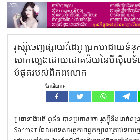
រុស្ស៊ីចេញផ្សាយវីដេអូ ប្រកបដោយទំនុកច
សាកល្បងដោយជោគជ័យនៃមីស៊ីលទំនើ
បំផុតរបស់ពិភពលោក
ចែករំលែក៖
ប្រធានាធិបតី ពូទីន បានប្រកាសថា រុស្ស៊ីនឹងដាក់ពង្រ
Sarmat ដែលមានសមត្ថភាពផ្ទុកក្បាលគ្រាប់នុយក្លេអ៊