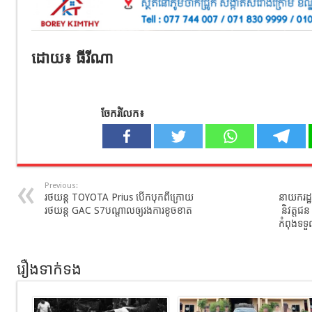
ដោយ៖ ធីរីណា
ចែករំលែក៖
Previous:
រថយន្ដ​ TOYOTA Prius បេីក​បុក​ពី​ក្រោយ
នាយករដ្ឋម
រថយន្ដ​ GAC S7បណ្តាលឲ្យរងការខូចខាត
និវត្ត
កំពុងទទួល
រឿងទាក់ទង