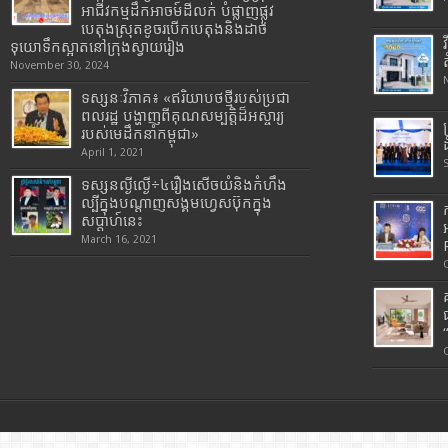
អាជីវកម្មដឹកអាចម៍ដីលក់ បំផ្លាញផ្លូវ
បេតុងស្រុតខូចរបើកបេតុងនិងដាច់
ទុយោទឹកស្អាតនៅក្រុងស្វាយរៀង
November 30, 2024
ទស្សនៈវិភាគ៖ «ឥរិយាបថថ្មីរបស់ប្រជា
ពលរដ្ឋ បង្ហាញពីគុណសម្បត្តិដ៏អស្ចារ្យ
របស់មេដឹកនាំកម្ពុជា»
April 1, 2021
ទស្សនល្ងីល្ងើ÷៤រឿងសើចយំនិងកំហឹង
ល្បីក្នុងបណ្តាញសង្គមហ្វេសប៊ុកក្នុង
សប្តាហ៍នេះ
March 16, 2021