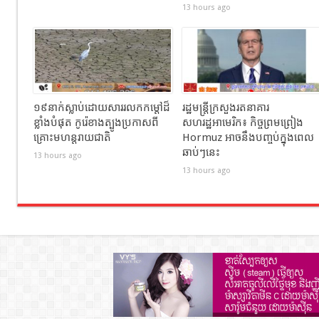
13 hours ago
១៩នាក់ស្លាប់ដោយសាររលកកម្ដៅដ៏
រដ្ឋមន្ត្រីក្រសួងរតនាគារ
ខ្លាំងបំផុត កូរ៉េខាងត្បូងប្រកាសពី
សហរដ្ឋអាមេរិក៖ កិច្ចព្រមព្រៀង
គ្រោះមហន្តរាយជាតិ
Hormuz អាចនឹងបញ្ចប់ក្នុងពេល
ឆាប់ៗនេះ
13 hours ago
13 hours ago