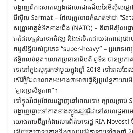
បង្ហាញពីការសាកល្បងដោយជោគជ័យនៃមីស៊ីលផ្លោងអ
មីស៊ីល Sarmat – ដែលត្រូវបានកំណត់ថាជា “Sata
សញ្ញាអាត្លង់ទិកខាងជើង (NATO) – គឺជាមីស៊ីលផ្លោង
គេដែលត្រូវបានអភិវឌ្ឍ និងផលិតដោយឯករាជ្យដោយរ
កម្មសិទ្ធិរបស់ប្រភេទ “super-heavy” – ប្រភេទអាវុ
ឥទ្ធិពលបំផុត។លោកប្រធានាធិបតី ពូទីន បានប្រក
នេះនៅក្នុងសុន្ទរកថាមួយក្នុងឆ្នាំ 2018 នៅពេលដែល
ស៊េរីថ្មីដែលលោកអះអាងថាអាចធ្វើឱ្យប្រព័ន្ធការពារ
“គ្មានប្រសិទ្ធភាព”។
នៅក្នុងវីដេអូដែលបង្ហាញនៅពេលនោះ ក្បាលគ្រាប់ Sa
បង្ហាញឆ្ពោះទៅភាគខាងត្បូងរដ្ឋផ្លរីដានៅសហរដ្ឋអាម
យោងតាមទីភ្នាក់ងារសារព័ត៌មានរដ្ឋ RIA Novosti 
ឡើយត្រូវបានគ្រោងនឹងចូលបម្រើការងារនៅចុងឆ្នា