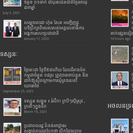
ចំនួន ០១នាក់ ជាបុរសជនជាតិខ្មែរអាយុ
៨៣ឆ្នាំ
July 3, 2021
សម្តេចតេជោ ហ៊ុន សែន អញ្ជើញជួ
បទីប្រឹក្សាពិសេសរបស់អគ្គលេខាធិការ
អង្គការសហប្រជាជាតិ
នាក់ផ្សេងទៀ
January 11, 2020
10 hours ago
ទស្សនៈ
ថ្ងៃនេះជា ថ្ងៃទី៥៨ហើយ ដែលវីរកងទ័ព
កម្ពុជាចំនួន ១៨រូប ត្រូវបានចាប់ខ្លួន និង
ដាក់ឱ្យស្ថិតក្រោមការឃុំគ្រងរបស់
យោធាថៃ
September 25, 2025
ទស្សនៈសង្គម ៖ រំលឹក! ក្របីៗស៊ីស្រូវ ,
អចលនទ្រព
ក្រពើៗក្នុងទឹក
March 16, 2025
ប្រជាពលរដ្ឋ រិះគន់អាជ្ញាធរ
សង្កាត់គយត្របែកថា បើកដៃឲ្យក្រុម