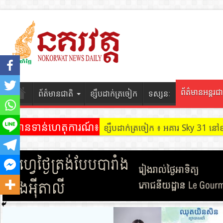
ព័ត៌មានអន្តរជា
ព័ត៌មានជាតិ
ខ្សឹបដាក់ត្រចៀក
ទស្សនៈ
ព័ត៌មានទាន់ហេតុការណ៍៖
ខ្សឹបដាក់ត្រចៀក ៖ អគារ Sky 31 នៅ