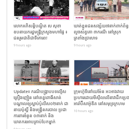
លោកអភិសន្តិបណ្ឌិត ស សុខា
ឃាត់ខ្លួនជនសង្ស័យ៧នាក់ពាក់ព័ន្ធ
ឧបនាយករដ្ឋមន្រ្តីក្រសួងមហាផ្ទៃ ៖
លួចសត្វគោ ៣ករណី នៅស្រុក
ជនរួមជាតិជាទីគោរព!
ត្រពាំងប្រាសាទ
9 hours ago
9 hours ago
Update៖ ករណីបង្ក្រាបបទល្មើស
ក្រុមហ៊ូទីនៅយេម៉ែន អះអាងវាយ
គ្រឿងញៀន នៅខេត្តពោធិ៍សាត់
ប្រហារដោយមីស៊ីលលើនាវាដឹកប្រេ
បណ្តាលឲ្យស្លាប់ប៉ូលីស០២នាក់ ជា
អារ៉ាប៊ីសាអ៊ូឌីត នៅសមុទ្រក្រហម
នាយប៉ុស្តិ៍ និងមន្រ្តីនគរបាល ប្រជា
10 hours ago
ការពារចំនួន ០៣នាក់ និង
ឃាតករអោបគ្រាប់បែកម្នាក់