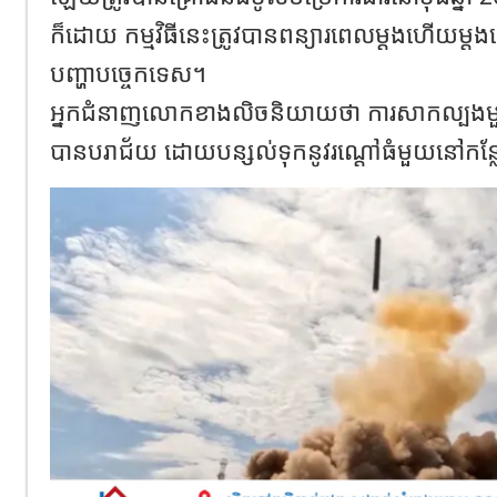
ក៏ដោយ កម្មវិធីនេះត្រូវបានពន្យារពេលម្តងហើយម
បញ្ហាបច្ចេកទេស។
អ្នកជំនាញលោកខាងលិចនិយាយថា ការសាកល្បងមួយក្
បានបរាជ័យ ដោយបន្សល់ទុកនូវរណ្ដៅធំមួយនៅកន្ល