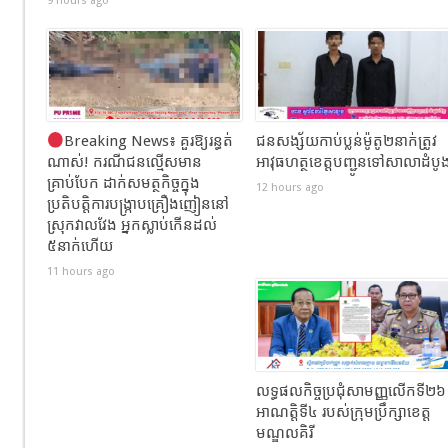
9 hours ago
Breaking News៖ គួរឱ្យរន្ធត់
ជនសង្ស័យកាប់ប្លន់ម៉ូតូ២នាក់ត្រូវ
ណាស់! ករណីជនល្មើសមាន
អាវុធហត្ថខេត្តបញ្ជូនទៅសាលាដំបូ
គ្រាប់បែក ដាក់សមត្ថកិច្ចក្នុង
12 hours ago
ប្រតិបត្តិការបង្ក្រាបគ្រឿងញៀននៅ
ស្រុកវាលវែង អ្នកស្លាប់កើនដល់
៥នាក់ហើយ
11 hours ago
លទ្ធផលកិច្ចប្រជុំសាមញ្ញលើកទី២៦
អាណត្តិទី៤ របស់ក្រុមប្រឹក្សាខេត្ត
មណ្ឌលគិរី