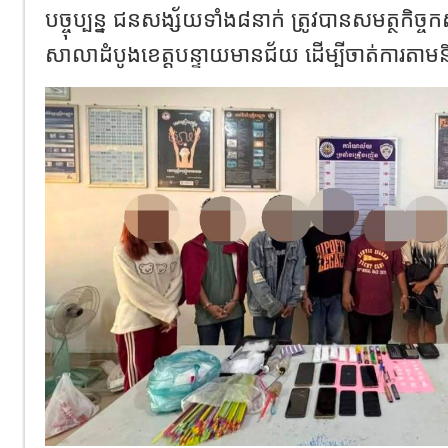
បច្ចុប្បន្ន ជនសង្ស័យទាំង៨នាក់ ត្រូវបានសមត្ថកិច
សាលាដំបូងខេត្តបន្ទាយមានជ័យ ដើម្បីចាត់ការតាមនី