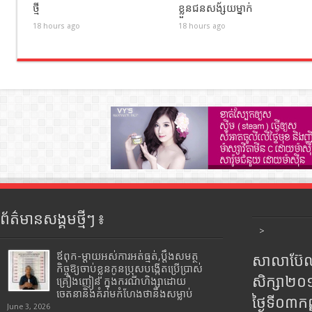
ថ្មី
ខ្លួនជនសង័្សយម្នាក់
18 hours ago
18 hours ago
ព័ត៌មានសង្គមថ្មីៗ ៖
>
ឪពុក-ម្ដាយអស់ការអត់ធ្មត់,ប្ដឹងសមត្ថ
សាលាប៊ែលធ
កិច្ចឱ្យចាប់ខ្លួនកូនប្រុសបង្កើតប្រើប្រាស់
សិក្សា២
គ្រឿងញៀន ក្នុងករណីហិង្សាដោយ
ចេតនានិងគំរាមកំហែងថានឹងសម្លាប់
ថ្ងៃទី០៣ក
June 3, 2026