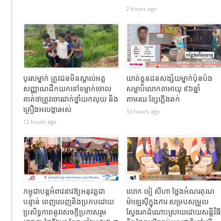
2 hours ago
បុរសម្នាក់ ត្រូវជនមិនស្គាល់អត្ត
ឃាត់ខ្លួនជនសង្ស័យម្នាក់ប៉ុនប៉ង
សញ្ញាណដឹកយកទៅទម្លាក់ចោល
សម្លាប់លោកតាអាយុ ៩៦ឆ្នាំ
គាត់ថាត្រូវចោរដាក់ថ្នាំយកលុយ និង
តាមរយៈខ្សែភ្លើងឆក់
គ្រឿងអលង្ការអស់
12 hours ago
12 hours ago
កម្ពុជាបន្តអំពាវនាវឱ្យអនុវត្តជា
លោក ទៀ សីហា ថ្លែងអំណរគុណ
បន្ទាន់ ពេញលេញនិងប្រកបដោយ
ម៉ាឡេស៊ីក្នុងការ សម្របសម្រួល
ប្រសិទ្ធភាពនូវសេចក្តីប្រកាសរួម
ស្វែងរកដំណោះស្រាយដោយសន្តិវិធី