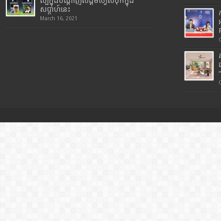
ល្បីក្នុងបណ្តាញសង្គមហ្វេសប៊ុកក្នុង
សប្តាហ៍នេះ
March 16, 2021