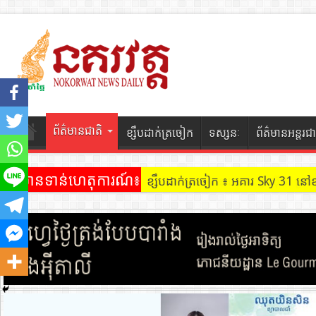
ព័ត៌មានជាតិ
ខ្សឹបដាក់ត្រចៀក
ទស្សនៈ
ព័ត៌មានអន្តរជា
ព័ត៌មានទាន់ហេតុការណ៍៖
ខ្សឹបដាក់ត្រចៀក ៖ អគារ Sky 31 នៅ