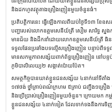
នៅក្រុងប៉ោយប៉ែត ដោយឃាត់ខ្លួនជនសង្ស័យប្រុសស្រី
និងដកហូតវត្ថុតាងគ្រឿងញៀនមួយចំនួនធំ។
ប្រតិបត្តិការនេះ ធ្វើឡើងកាលពីយប់ថ្ងៃទី១៣ ខែឧ
បញ្ជារបស់លោកឧត្តមសេនីយ៍ត្រី សឿម សារិទ្ធ ស្នង
មានជ័យ និងដឹកនាំដោយលោកឧត្តមសេនីយ៍ត្រី ធិន 
ទទួលផែនប្រឆាំងបទល្មើសគ្រឿងញៀន បន្ទាប់ពីទទួល
មានសកម្មភាពសង្ស័យពាក់ព័ន្ធគ្រឿងញៀន នៅបន្ទប់ជ
ភូមិបាលិលេយ្យ២ សង្កាត់ប៉ោយប៉ែត។
សមត្ថកិច្ចបានឃាត់ខ្លួនជនសង្ស័យ ៤នាក់នៅទីតាំង
១៧ថង់ ថ្នាំគ្រាប់ពណ៌ក្រហម ៥គ្រាប់ ជញ្ជីង១គ្រឿង 
និងប្រើប្រាស់គ្រឿងញៀនមួយចំនួន។ ក្រោយមក កម្
ខ្លួនជនសង្ស័យ ៤នាក់ទៀត ដែលទាក់ទងនឹងការទ