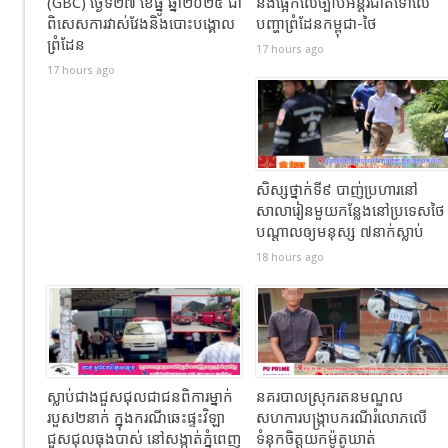
(GBC) ថ្ងៃទី២៧ ខែធ្នូ ឆ្នាំ២០២៥ ជា
និងផ្អែកលើច្បាប់អន្តរជាតិទៅលើ
ពិសេសការវាស់វែងនិងបោះបង្គោល
បញ្ហាព្រំដែនកម្ពុជា-ថៃ
ព្រំដែន
17 hours ago
17 hours ago
សិស្សថ្នាក់ទី៩ បាញ់ប្រហារនៅ
សាលារៀនមួយកន្លែងនៅប្រទេសថៃ
បណ្តាលឲ្យមនុស្ស ៧នាក់ស្លាប់
18 hours ago
ស្លាប់ជាងជួសជុលជាជនពិការម្នាក់
នគរបាលស្រុករតនមណ្ឌល
របួស២នាក់ ក្នុងករណីឆេះផ្ទះវិឡា
សហការបង្រ្កាបករណីរំលោភលើ
ជួសជុលធុងបាស់ នៅសង្កាត់ភ្នំពេញ
ទំនុកចិត្តយកម៉ូតូឃាត់