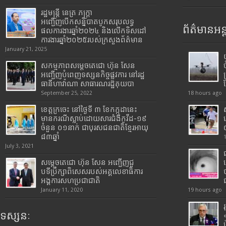
រដ្ឋមន្រ្តី​ នេត្រ​ ភក្ត្រា​
អញ្ជើញបើកសន្និបាតបូកសរុបលទ្ធ
ព័ត៌មានអន្
ផលការងារឆ្នាំ២០២៤ និងលើកទិសដៅ
ការងារឆ្នាំ២០២៥របស់​ក្រសួង​ព័ត៌មាន​
January 21, 2025
សកម្មភាពសម្តេចតេជោ ហ៊ុន សែន
អញ្ជើញបំពេញទស្សនកិច្ចផ្លូវការ នៅរដ្ឋ
ធានីហាវ៉ាណា សាធារណរដ្ឋគុយបា
September 25, 2022
18 hours ago
ខេត្តក្រចេះ នៅថ្ងៃទី ៣ ខែកក្កដានេះ
មានករណីស្លាប់ដោយសារជំងឺកូវីដ-១៩
ចំនួន ០១នាក់ ជាបុរសជនជាតិខ្មែរអាយុ
៨៣ឆ្នាំ
July 3, 2021
សម្តេចតេជោ ហ៊ុន សែន អញ្ជើញជួ
បទីប្រឹក្សាពិសេសរបស់អគ្គលេខាធិការ
អង្គការសហប្រជាជាតិ
January 11, 2020
19 hours ago
ទស្សនៈ