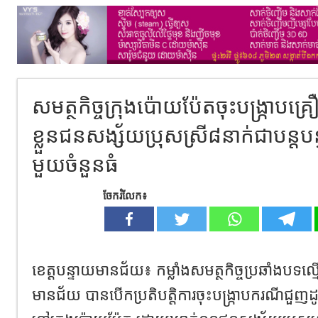
សមត្ថកិច្ចក្រុងប៉ោយប៉ែតចុះបង្ក្រា
ខ្លួនជនសង្ស័យប្រុសស្រី៨នាក់ជាបន្ត
មួយចំនួនធំ
ចែករំលែក៖
ខេត្តបន្ទាយមានជ័យ៖ កម្លាំងសមត្ថកិច្ចប្រឆាំងបទ
មានជ័យ បានបើកប្រតិបត្តិការចុះបង្ក្រាបករណីជួញដ