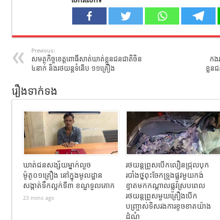
Previous:
សមត្ថកិច្ចខេត្តពោធិ៍សាត់ឃាត់ខ្លួនជនជាតិចិន
កងរ
៤នាក់ និងរថយន្តទំនើប ១១គ្រឿង
ខ្លួន
រឿងទាក់ទង
ឃាត់ជនសង្ស័យម្នាក់លួច
រថយន្តព្រូសបើកលឿនជ្រុលបុក
ម៉ូតូ០១គ្រឿង នៅក្នុងមូលដ្ឋាន
របាំងថ្នពុះចែកទ្រូងផ្លូវមួយកង់
សង្កាត់ទឹកល្អក់ទី៣ ខណ្ឌទួលគោក
ខ្ទាតមកកណ្តាលផ្លូវស្របពេល
រថយន្តព្រូសមួយគ្រឿងបើក
23 mins ago
បញ្ច្រាស់ទិសរងការខូចខាតយ៉ាង
ដំណំ