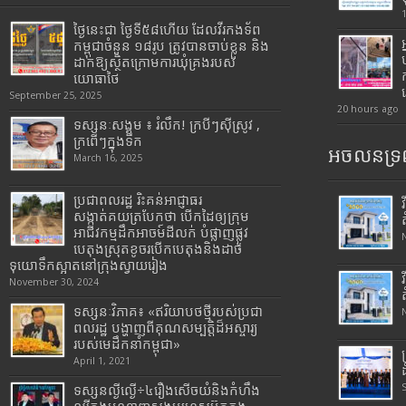
ថ្ងៃនេះជា ថ្ងៃទី៥៨ហើយ ដែលវីរកងទ័ព
កម្ពុជាចំនួន ១៨រូប ត្រូវបានចាប់ខ្លួន និង
ដាក់ឱ្យស្ថិតក្រោមការឃុំគ្រងរបស់
យោធាថៃ
September 25, 2025
20 hours ago
ទស្សនៈសង្គម ៖ រំលឹក! ក្របីៗស៊ីស្រូវ ,
ក្រពើៗក្នុងទឹក
អចលនទ្រព
March 16, 2025
ប្រជាពលរដ្ឋ រិះគន់អាជ្ញាធរ
សង្កាត់គយត្របែកថា បើកដៃឲ្យក្រុម
អាជីវកម្មដឹកអាចម៍ដីលក់ បំផ្លាញផ្លូវ
បេតុងស្រុតខូចរបើកបេតុងនិងដាច់
ទុយោទឹកស្អាតនៅក្រុងស្វាយរៀង
November 30, 2024
ទស្សនៈវិភាគ៖ «ឥរិយាបថថ្មីរបស់ប្រជា
ពលរដ្ឋ បង្ហាញពីគុណសម្បត្តិដ៏អស្ចារ្យ
របស់មេដឹកនាំកម្ពុជា»
April 1, 2021
ទស្សនល្ងីល្ងើ÷៤រឿងសើចយំនិងកំហឹង