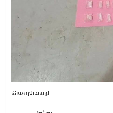
ដោយ៖ជ្រោយពេជ្រ
ចែករំលែក៖