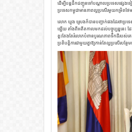
ដើម្បីបន្តដឹកជញ្ជូនទៅបណ្ដាលប្រទេសផ្សេងទ
ប្រទេសកម្ពុជាមានភាពល្អប្រសើរមួយកម្រិតថ
លោក ឃួង ស្រេងក៏បានបញ្ជាក់ផងដែរថាប្រទេ
ឡើយ តាំងពីអតីតកាលមកដល់បច្ចុប្បន្ននេះ ដែ
ខ្លះតែងតែរំលោភបំពានបូរណភាពទឹកដីរបស់គេ
ប្រតិបត្តិការជាមួយគ្នាឱ្យកាន់តែល្អប្រសើរបន្ថ