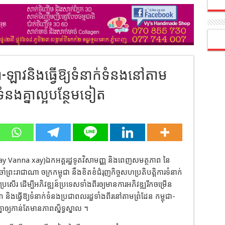
ុជា-ឡាវនិងធ្វើឱ្យទំនាក់ទំនងនៅតាម
ទំនងគ្នាល្អបន្ថែមទៀត
 Vanna xay)ឯកអគ្គរដ្ឋទូតវិសាមញ្ញ និងពេញសមត្ថភាព នៃ
ព្រះរាជាណា ចក្រកម្ពុជា នឹងខិតខំជំរុញកិច្ចសហប្រតិបត្តិការទំនាក់
ប្រសើរ ដើម្បីអភិវឌ្ឍន៍ប្រទេសទាំងពីរឲ្យមានការអភិវឌ្ឍរីកចម្រើន
ងធ្វើឱ្យទំនាក់ទំនងប្រជាពលរដ្ឋទាំងពីរនៅតាមព្រំដែន កម្ពុជា-
នាឲ្យកាន់តែមានភាពស្និទ្ធស្នាល ។