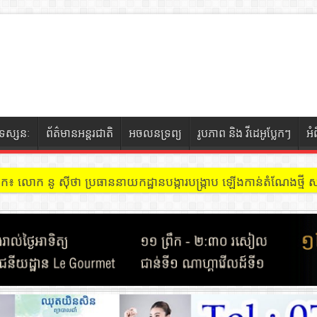
ទស្សនៈ
ព័ត៌មានអន្តរជាតិ
អចលនទ្រព្យ
រូបភាព និង វីដេអូប្លែកៗ
អំ
ចៀក ៖ អគារ Sky 31 នៅខណ្ឌទួលគោក មានអ្នកជួលបន្ទប់បើកល្បែងសុីសង