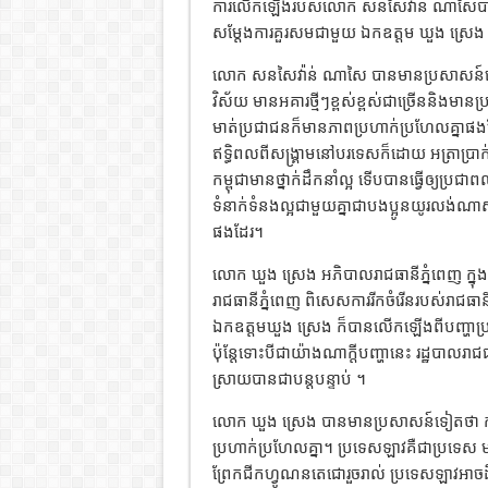
ការលើកឡើងរបស់លោក សនសៃវ៉ាន់ ណាសៃបាន
សម្តែងការគួរសមជាមួយ ឯកឧត្តម ឃួង ស្រេង 
លោក សនសៃវ៉ាន់ ណាសៃ បានមានប្រសាសន៍លើក
វិស័យ មានអគារថ្មីៗខ្ពស់ខ្ពស់ជាច្រើននិងមា
មាត់ប្រជាជនក៏មានភាពប្រហាក់ប្រហែលគ្នាផងដ
ឥទ្ធិពលពីសង្គ្រាមនៅបរទេសក៏ដោយ អត្រាប្រ
កម្ពុជាមានថ្នាក់ដឹកនាំល្អ ទើបបានធ្វើឲ្យប្រជ
ទំនាក់ទំនងល្អជាមួយគ្នាជាបងប្អូនយូរលង់ណ
ផងដែរ។
លោក ឃួង ស្រេង អភិបាលរាជធានីភ្នំពេញ ក្
រាជធានីភ្នំពេញ ពិសេសការរីកចំរើនរបស់រាជធានីភ្
ឯកឧត្ដមឃួង ស្រេង ក៏បានលើកឡើងពីបញ្ហាប្
ប៉ុន្តែទោះបីជាយ៉ាងណាក្តីបញ្ហានេះ រដ្ឋបាលរា
ស្រាយបានជាបន្តបន្ទាប់ ។
លោក ឃួង ស្រេង បានមានប្រសាសន៍ទៀតថា កម្ព
ប្រហាក់ប្រហែលគ្នា។ ប្រទេសឡាវគឺជាប្រទេស ម
ព្រែកជីកហ្វូណនតេជោរួចរាល់ ប្រទេសឡាវអាចដឹ