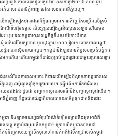
ធ្វើឡើង កាលពីរសៀលថ្ងៃទី២០ ឧសភាឆ្នាំ២០២៦ ខណៈជួប
អភិបាលរាជធានីភ្នំពេញ នៅសាលារាជធានីភ្នំពេញ។
ឡើងទៀតថា រាជធានីភ្នំពេញមានការអភិវឌ្ឍរីកចម្រើនលើគ្រប់
នប្រពៃណីទំនៀមទម្លាប់ សិល្បៈស្រដៀងគ្នានិងប្រទេសឡាវ ហើយមុខ
ែរ។ ប្រទេសកម្ពុជាមានសេដ្ឋកិច្ចនឹងនរ បើទោះបីមាន
ាក់រៀលក៏នៅតែរក្សាបាន មួយដុល្លារ ៤០០០រៀល។ លោកបានបន្តថា
ាពលរដ្ឋអាចរកស៊ីមានបានធូធា។កម្ពុជានឹងឡាវមានកិច្ចសហប្រតិបត្តិការ
ាស់មកហើយ ហើយកម្ពុជាក៏ជាដៃគូគ្រប់ជ្រុងជ្រោយជាមួយប្រទេសឡាវ
នុងជំនួបសំដែងការគួសមនោះ ក៏បានលើកឡើងពីស្ថានភាពទូទៅរបស់
នំពេញ នាប៉ុន្មានឆ្នាំចុងក្រោយនេះ។ ទន្ទឹមនិងការរីកចំរើននេះ
រឈមផងដែរ ដូចជា បញ្ហាកកស្ទះចរាចរណ៍និងបញ្ហាស្ទះលូជាដើម ។
ជធានីភ្នំពេញ ក៏ដូចជារាជរដ្ឋាភិបាលបានយកចិត្តទុកដាក់និងដោះ
ុជា និងឡាវមានវប្បធម៌ប្រពៃណីទំនៀមទម្លាប់និងមុខមាត់ក៏
ានទន្លេ តភ្ជាប់ជាមួយនឹងកម្ពុជា។ ក្រោយពីកម្ពុជាសាងសង់
កទំនិញតាមរយៈផ្លូវទឹកចូលទៅកាន់កំពង់ផែទឹកជ្រៅរបស់កម្ពុជា