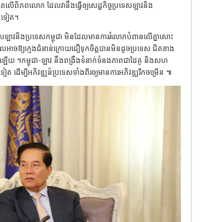
ៀតលើពិភពលោក ដែលវានឹងធ្វើឲ្យសេដ្ឋកិច្ចប្រទេសឡាវនិង
ែមទៀត។
សឡាវនិងប្រទេសកម្ពុជា មិនដែលមានការរំលោភបំពានលើគ្នាសោះ
លអាចឱ្យក្មេងជំនាន់ក្រោយជឿទុកចិត្តបានមិនដូចប្រទេស ជិតខាង
ឡើយ ។កម្ពុជា-ឡាវ នឹងពង្រឹងទំនាក់ទំនងភាពជាដៃគូ និងសហ
ែមទៀត ដើម្បីអភិវឌ្ឍន៍ប្រទេសទាំងពីរឲ្យមានការអភិវឌ្ឍរីកចម្រើន ៕