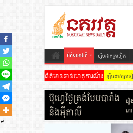
ព័ត៌មានជាតិ
ខ្សឹបដាក់ត្រចៀក
ព័ត៌មានទាន់ហេតុការណ៍៖
ខ្សឹបដាក់ត្រ