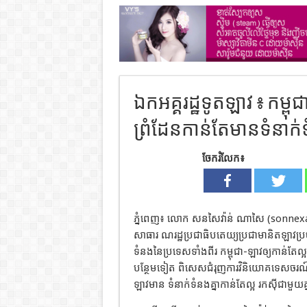
ឯកអគ្គរដ្ឋទូតឡាវ ៖ កម្ព
ព្រំដែនកាន់តែមានទំនាក់
ចែករំលែក៖
ភ្នំពេញ៖ លោក សនសៃវ៉ាន់ ណាសៃ (sonnexay
សាធារ ណរដ្ឋប្រជាធិបតេយ្យប្រជាមានិតឡាវប្រចាំ
ទំនងនៃប្រទេសទាំងពីរ កម្ពុជា-ឡាវឲ្យកាន់តែល្អ
បន្ថែមទៀត ពិសេសជំរុញការវិនិយោគទេសចរណ៍ និ
ឡាវមាន ទំនាក់ទំនងគ្នាកាន់តែល្អ រកស៊ីជាមួយគ្