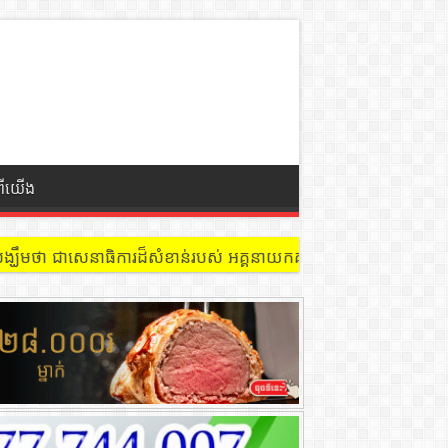
ពីយើង
 នៅជាន់ទី៩ បន្ទប់ ៩០២ !