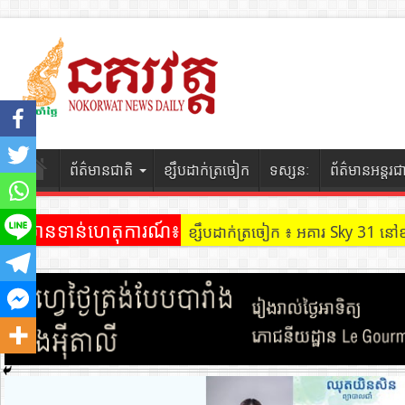
ព័ត៌មានជាតិ
ខ្សឹបដាក់ត្រចៀក
ទស្សនៈ
ព័ត៌មានអន្តរជ
ព័ត៌មានទាន់ហេតុការណ៍៖
ខ្សឹបដាក់ត្រចៀក ៖ អគារ Sky 31 នៅ