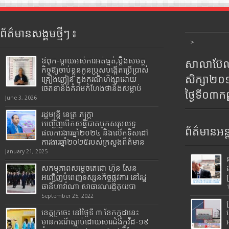
ព័ត៌មានសង្គមថ្មីៗ ៖
>
ឪពុក-ម្ដាយអស់ការអត់ធ្មត់,ប្ដឹងសមត្ថ
សាលាប៊ែលធ
កិច្ចឱ្យចាប់ខ្លួនកូនប្រុសបង្កើតប្រើប្រាស់
សិក្សា២
គ្រឿងញៀន ក្នុងករណីហិង្សាដោយ
ចេតនានិងគំរាមកំហែងថានឹងសម្លាប់
ថ្ងៃទី០៣ក
June 3, 2026
រដ្ឋមន្រ្តី​ នេត្រ​ ភក្ត្រា​
អញ្ជើញបើកសន្និបាតបូកសរុបលទ្ធ
ព័ត៌មានអន្
ផលការងារឆ្នាំ២០២៤ និងលើកទិសដៅ
ការងារឆ្នាំ២០២៥របស់​ក្រសួង​ព័ត៌មាន​
January 21, 2025
សកម្មភាពសម្តេចតេជោ ហ៊ុន សែន
អញ្ជើញបំពេញទស្សនកិច្ចផ្លូវការ នៅរដ្ឋ
ធានីហាវ៉ាណា សាធារណរដ្ឋគុយបា
September 25, 2022
ខេត្តក្រចេះ នៅថ្ងៃទី ៣ ខែកក្កដានេះ
មានករណីស្លាប់ដោយសារជំងឺកូវីដ-១៩