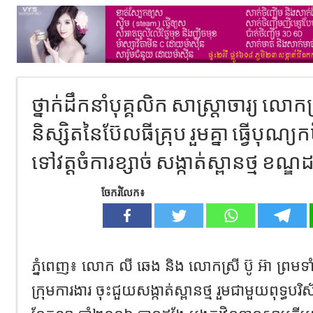
ថ្នាក់ដឹកនាំបុគ្គលិក សាស្រ្តាចារ្យ លោកគ្
និស្សិតនៃប៊ែលធីគ្រុប រួមគ្នា ធ្វើបុណ្យ
ទៅវត្តចំការខ្សាច់ សង្កាត់ស្ពានថ្ម ខណ្ឌ
ចែករំលែក៖
ភ្នំពេញ៖ លោក លី ឆេង និង លោកស្រី ប៊ូ អ៊ា ព្រមទាំ
ក្រុមការងារ ចុះជួយសង្កាត់ស្ពានថ្ម រួមជាមួយពុទ្ធបរ