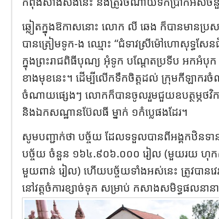
កំពុងសាងសងនេះ នឹងត្រូវចំណាយទឹកប្រាក់អស់ចំនួ
ឆ្លៀតក្នុងឱកាសនោះ លោក លី ឆេង ក៏បានមានប្រសាសន៍ឆ
បានត្រៀមទូក-ង ឈ្មោះ “ជំទាវស្រីម៉ៅហោសុទ្ធសែនជ
ក្នុងព្រះរាជពិធីបុណ្យ អុំទូក បណ្តែតប្រទីប អកអំប
ខាងមុខនេះ។ ដើម្បីលើកទឹកចិត្តដល់ ក្រុមកីឡាករចំណ
ចំណាយផ្សេងៗ លោកក៏បានចូលរួមជួយឧបត្ថម្ភថវិ
និងឯកសណ្ឋានប៊ែលធី ម្នាក់ ១កំប្លេផងដែរ។
សូមបញ្ជាក់ថា បច្ច័យ ដែលទទួលបានពីអង្គកឋិនទានស
បច្ច័យ ចំនួន ១៦៤.៩០៦.០០០ រៀល (មួយរយ ហុកសិ
មួយពាន់ រៀល) ហើយបច្ច័យទាំងអស់នេះ ត្រូវបានវេ
នៅវត្តចំការខ្សាច់ទុក សម្រាប់ កសាងសមិទ្ធផលនានាតា