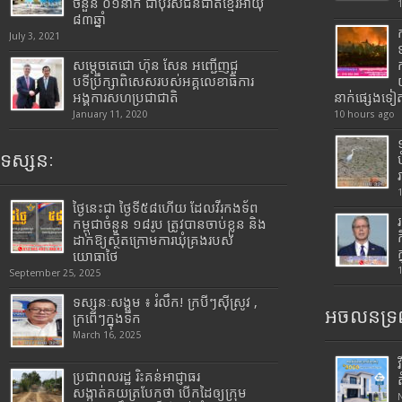
ចំនួន ០១នាក់ ជាបុរសជនជាតិខ្មែរអាយុ
៨៣ឆ្នាំ
July 3, 2021
សម្តេចតេជោ ហ៊ុន សែន អញ្ជើញជួ
បទីប្រឹក្សាពិសេសរបស់អគ្គលេខាធិការ
អង្គការសហប្រជាជាតិ
នាក់ផ្សេងទៀ
January 11, 2020
10 hours ago
ទស្សនៈ
ថ្ងៃនេះជា ថ្ងៃទី៥៨ហើយ ដែលវីរកងទ័ព
កម្ពុជាចំនួន ១៨រូប ត្រូវបានចាប់ខ្លួន និង
ដាក់ឱ្យស្ថិតក្រោមការឃុំគ្រងរបស់
យោធាថៃ
September 25, 2025
ទស្សនៈសង្គម ៖ រំលឹក! ក្របីៗស៊ីស្រូវ ,
អចលនទ្រព
ក្រពើៗក្នុងទឹក
March 16, 2025
ប្រជាពលរដ្ឋ រិះគន់អាជ្ញាធរ
សង្កាត់គយត្របែកថា បើកដៃឲ្យក្រុម