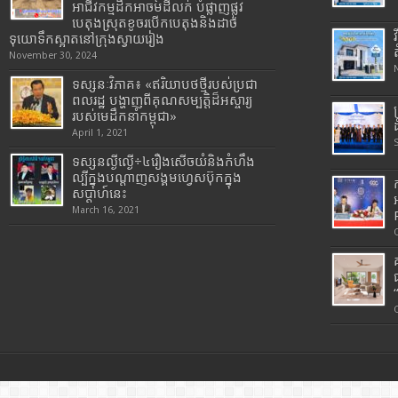
អាជីវកម្មដឹកអាចម៍ដីលក់ បំផ្លាញផ្លូវ
បេតុងស្រុតខូចរបើកបេតុងនិងដាច់
ទុយោទឹកស្អាតនៅក្រុងស្វាយរៀង
November 30, 2024
ទស្សនៈវិភាគ៖ «ឥរិយាបថថ្មីរបស់ប្រជា
ពលរដ្ឋ បង្ហាញពីគុណសម្បត្តិដ៏អស្ចារ្យ
របស់មេដឹកនាំកម្ពុជា»
April 1, 2021
ទស្សនល្ងីល្ងើ÷៤រឿងសើចយំនិងកំហឹង
ល្បីក្នុងបណ្តាញសង្គមហ្វេសប៊ុកក្នុង
សប្តាហ៍នេះ
March 16, 2021