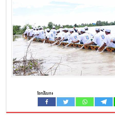
ចែករំលែក៖