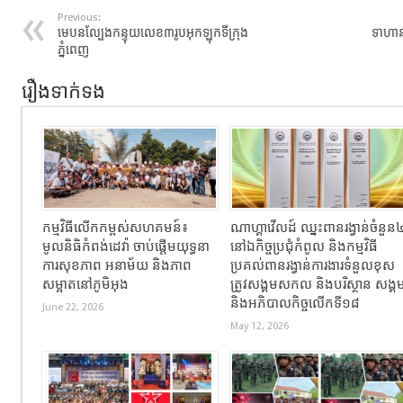
Previous:
មេបនល្បែងកន្ទុយលេខ៣រូបអុកឡុកទីក្រុង
ទាហានថ
ភ្នំពេញ
រឿងទាក់ទង
កម្មវិធីលើកកម្ពស់សហគមន៍៖
ណាហ្គាវើលដ៍ ឈ្នះពានរង្វាន់ចំនួន
មូលនិធិកំពង់ដេវ៉ា ចាប់ផ្តើមយុទ្ធនា
នៅឯកិច្ចប្រជុំកំពូល និងកម្មវិធី
ការសុខភាព អនាម័យ និងភាព
ប្រគល់ពានរង្វាន់ការងារទំនួលខុស
សម្អាតនៅភូមិអុង
ត្រូវសង្គមសកល និងបរិស្ថាន សង្គ
និងអភិបាលកិច្ចលើកទី១៨
June 22, 2026
May 12, 2026