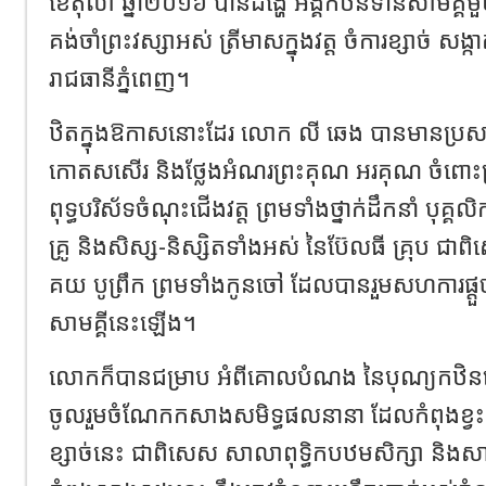
ខែតុលា ឆ្នាំ២០១៦ បានដង្ហែ អង្គកឋិនទានសាមគ្គីម
គង់ចាំព្រះវស្សាអស់ ត្រីមាសក្នុងវត្ត ចំការខ្សាច់ សង្កា
រាជធានីភ្នំពេញ។
ឋិតក្នុងឱកាសនោះដែរ លោក លី ឆេង បានមានប
កោតសសើរ និងថ្លែងអំណរព្រះគុណ អរគុណ ចំពោះព្
ពុទ្ធបរិស័ទចំណុះជើងវត្ត ព្រមទាំងថ្នាក់ដឹកនាំ បុគ្គលិ
គ្រូ និងសិស្ស-និស្សិតទាំងអស់ នៃប៊ែលធី គ្រុប
គយ បូព្រឹក ព្រមទាំងកូនចៅ ដែលបានរួមសហការផ្តួចផ
សាមគ្គីនេះឡើង។
លោកក៏បានជម្រាប អំពីគោលបំណង នៃបុណ្យកឋិននេះ 
ចូលរួមចំណែកកសាងសមិទ្ធផលនានា ដែលកំពុងខ្វះខា
ខ្សាច់នេះ ជាពិសេស សាលាពុទ្ធិកបឋមសិក្សា និង