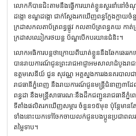
លោកក៏បានជិះតាមនឹងធ្វើការឃាត់ខ្លួនសួរនាំនៅចំណុច
ដង្កោ ខណ្ឌដង្កោ ជាក់ស្តែងរកឃើញពន្ធក្លែងក្លាយចំ
ក្រដាសកលតាប័ត្រពន្ធផ្លូវ កលតាប័ត្រពន្ធគយ កាត់គ្រី
ក្រដាសឈៀករថយន្ត ប័ណ្ឌបើកបរយានជំនិះ។
លោកអធិការបន្តថាក្រោយពីឃាត់ខ្លួននឹងឆែកឆេររ
បានរាយការណ៍ជូនព្រះរាជអាជ្ញាអមសាលាដំបូងរាជធ
ឧត្តមសេនីយ៍ ជួន សុវណ្ណ អគ្គស្នងការរងនគរបាលជ
រាជធានីភ្នំពេញ នឹងរាយការណ៍ជូនមន្រ្តីជំនាញ៣ដែលពាក់
ពន្ធដា នឹងមន្ត្រីសាធារណៈនឹងដឹកជញ្ជូនរាជធានីភ្នំព
ទីតាំងផលិតរកឃើញសម្ភារ ចំនួន១៥មុខ ប៉ុន្តែមាន
ទាំងនោះយកទៅចែកចាយលក់ជូនបងប្អូនប្រជាពលរដ្ឋទូរ
តម្លៃទាប។