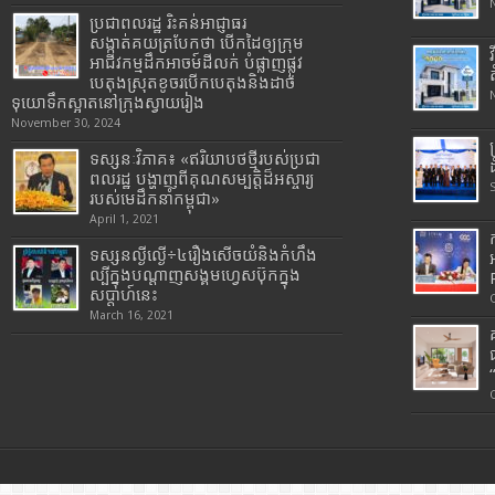
ប្រជាពលរដ្ឋ រិះគន់អាជ្ញាធរ
សង្កាត់គយត្របែកថា បើកដៃឲ្យក្រុម
អាជីវកម្មដឹកអាចម៍ដីលក់ បំផ្លាញផ្លូវ
បេតុងស្រុតខូចរបើកបេតុងនិងដាច់
ទុយោទឹកស្អាតនៅក្រុងស្វាយរៀង
November 30, 2024
ទស្សនៈវិភាគ៖ «ឥរិយាបថថ្មីរបស់ប្រជា
ពលរដ្ឋ បង្ហាញពីគុណសម្បត្តិដ៏អស្ចារ្យ
របស់មេដឹកនាំកម្ពុជា»
April 1, 2021
ទស្សនល្ងីល្ងើ÷៤រឿងសើចយំនិងកំហឹង
ល្បីក្នុងបណ្តាញសង្គមហ្វេសប៊ុកក្នុង
សប្តាហ៍នេះ
March 16, 2021