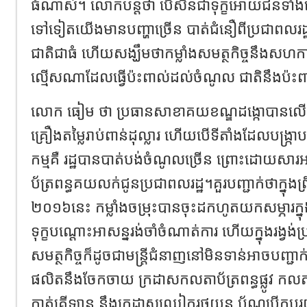
ធំណាស់។ លោកបន្តថា បើសិនជាទុក្ខអោយជនទាំងនេះប
ទៅទៀតយើងមានបញ្ហាច្រើន បាត់ជំនឿពីប្រជាពលរដ
ជាតិជាធំ ហើយសង្ឃឹមថាកម្លាំងសមត្ថកិច្ចនឹងសហការគ
ល្មើសណាដែលធ្វើប៉ះពាល់ដល់ចំណូល ជាតិនឹងប៉ះពា
លោក ធៀម ថា ប្រធានសាខាគយខណ្ឌដង្កោបានលើ
គ្រឿងតម្លៃរាប់ពាន់ដុល្លារ ហើយបើទីតាំងដែលបង្ក្
កម្មគឺ រដ្ឋបានបាត់បង់ចំណូលច្រើន ព្រោះដោយសារអ
ប័ត្រពន្ធគយលក់ជូនប្រជាពលរដ្ឋ។គួរបញ្ជាក់ថាក្នុងព្រឹកថ
២០១៦នេះ កម្លាំងចម្រុះបានចុះដកហូតយកសម្ភារក្
ទុក្ខបណ្តោះអាសន្នរង់ចាំចំណាត់ការ ហើយក្នុងរង្វង់
សមត្ថកិច្ចក៏ដូចជាមន្រ្តីជំនាញនៅមិនទាន់អាចបញ្ជ
ផលិតនឹងចែកចាយ ក្រដាសកលតាប័ត្រពន្ធផ្លូវ កលតាប័
កាត់គ្រីឡាន នឹងក្រដាសឈៀករថយន្ត ប័ណ្ឌបើកបរយា