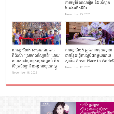
ការកម្មវិធីសាលារៀន និងបរិស្ថាន
បៃតងលើកទីពីរ
November 25, 2025
ណាហ្គាវើលដ៍ សម្ពោធជាផ្លូវការ
ណាហ្គាវើលដ៍ ត្រូវបានទទួលស្គាល់
ពិព័រណ៍ “ស្រមោលស្បែកធំ” ដោយ
ជាកន្លែងធ្វើការល្អបំផុតមួយដោយ
សហការជាមួយក្រសួងវប្បធម៌ និង
ស្ថាប័ន Great Place to Work
វិចិត្រសិល្បៈ និងអង្គការយូណេស្កូ
November 12, 2025
November 18, 2025