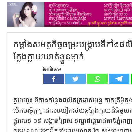
កម្លាំងសមត្ថកិច្ចចម្រុះបង្ក្រាបទីតាំង
ក្លែងក្លាយឃាត់ខ្លួនម្នាក់
ចែករំលែក៖
ភ្នំពេញ៖ ទីតាំងកន្លែងផលិតក្រដាសពន្ធ កាតគ្រីម៉ូត
បើកបរម៉ូតូ ក្រដាសឈៀករថយន្តក្លែងក្លាយដ៏ធំមួយ
ផ្លូវលេខ ០៩ សង្កាត់ព្រៃស ខណ្ឌដង្កោរាជធានីភ្នំពេញត
ចម្រុះខណ្ឌដង្កោដឹកនាំដោយលោក ចែ សុងព្រះរាជា