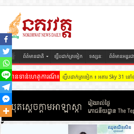
ព័ត៌មានជាតិ
ខ្សឹបដាក់ត្រចៀក
ទស្សនៈ
ព័ត៌មានអន្តរជ
ព័ត៌មានទាន់ហេតុការណ៍៖
ខ្សឹបដាក់ត្រចៀក ៖ អគារ Sky 31 នៅ