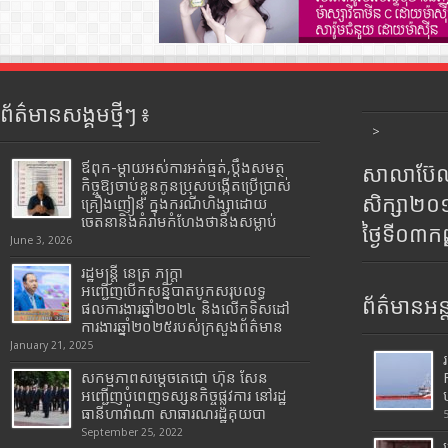
ព័ត៌មានសង្គមថ្មីៗ ៖
>
ឪពុក-ម្ដាយអស់ការអត់ធ្មត់,ប្ដឹងសមត្ថ
សាលាប៊ែលធ
កិច្ចឱ្យចាប់ខ្លួនកូនប្រុសបង្កើតប្រើប្រាស់
សិក្សា២
គ្រឿងញៀន ក្នុងករណីហិង្សាដោយ
ចេតនានិងគំរាមកំហែងថានឹងសម្លាប់
ថ្ងៃទី០៣ក
June 3, 2026
រដ្ឋមន្រ្តី​ នេត្រ​ ភក្ត្រា​
អញ្ជើញបើកសន្និបាតបូកសរុបលទ្ធ
ព័ត៌មានអន្
ផលការងារឆ្នាំ២០២៤ និងលើកទិសដៅ
ការងារឆ្នាំ២០២៥របស់​ក្រសួង​ព័ត៌មាន​
January 21, 2025
សកម្មភាពសម្តេចតេជោ ហ៊ុន សែន
អញ្ជើញបំពេញទស្សនកិច្ចផ្លូវការ នៅរដ្ឋ
ធានីហាវ៉ាណា សាធារណរដ្ឋគុយបា
September 25, 2022