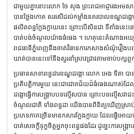
ជាមួយគ្នានោះលោក ចែ សុង ព្រះរាជអាជ្ញារងអមសាល
បានថ្លែងកោត សរសើដល់កម្លាំងនគរបាលខណ្ឌដង្កោដ
ផលិតពន្ធក្លែងក្លាយនេះ ព្រោះបើសិនជា ទីតាំងនេះន
បាត់បង់ចំណូលយ៉ាងធំធេង ។ ហេតុនេះតំណាងអយ្
រាជធានីភ្នំពេញនឹងចាត់វិធានការកសាងសំណុំរឿងបញ
ឃាត់បាននេះទៅនឹងសួរនាំស្រាវជ្រាវតាមចាប់បក្សព
ប្រធានសាខាពន្ធដារខណ្ឌដង្កោ លោក អេង ទីតា បានថ្
ប្រតិបត្តិការមួយ នេះជាជោគជ័យដ៌ធំធេងណាស់ដែល
ដង្កោធ្វើការបង្ក្រាបបទល្មើសបាន ព្រោះបទល្មើសវាជះ
ចំណូលជាតិ ទាំងពន្ធដា យើងបានពិនិត្យឃើញស្រា
ប្រភេទភាគច្រើនមានកសារក្លែងក្លាយ ដែលធ្វើអោយប
បាត់សេចក្តីទុក្ខចិត្តអ្នកចុះពន្ធផងដែរ ដូច្នេះការប