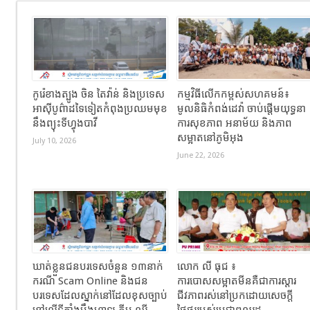
កូរ៉េខាងត្បូង ចិន តៃវ៉ាន់ និងប្រទេស
កម្មវិធីលើកកម្ពស់សហគមន៍៖
អាស៊ីបូព៌ាដទៃទៀតកំពុងប្រឈមមុខ
មូលនិធិកំពង់ដេវ៉ា ចាប់ផ្តើមយុទ្ធនា
នឹងព្យុះទីហ្វុងបាវី
ការសុខភាព អនាម័យ និងភាព
សម្អាតនៅភូមិអុង
July 10, 2026
June 22, 2026
ឃាត់ខ្លួនជនបរទេសចំនួន ១៣នាក់
លោក លី ធុជ ៖
ករណី Scam Online និងជន
ការបោសសម្អាតមីនគឺជាការស្តារ
បរទេសដែលស្នាក់នៅដែលខុសច្បាប់
ជីវភាពរស់នៅប្រកដោយសេចក្តី