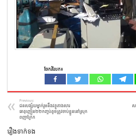
ចែករំលែក៖
Previous:
ជនសង្ស័យម្នាក់រួមនឹងវត្ថុតាងសារ
សម
ធាតុញៀន២២កញ្ចប់តូចត្រូវចាប់ខ្លួននៅស្រុក
ពញាក្រែក
រឿងទាក់ទង