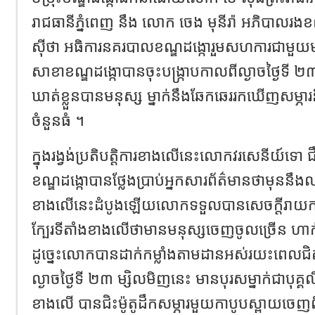
រាជធានីភ្នំពេញ នឹង លោក ចេង មុនីរ៉ា អភិបាលរ
ស៊ីថា អធិការនគរបាលខណ្ឌដង្កោរួមសហការជាមួយមន្រ្
សាខាខណ្ឌដង្កោបានចុះបង្ក្រាបកាលពីល្ងាចថ្ងៃទី ២៣
ឃាត់ខ្លួនបានមនុស្ស ម្នាក់នឹងឆែកឆេររកឃើញសម្
ចំនួនធំ ។
ក្នុងរង្វង់ប្រតិបត្តិការខាងលើនេះលោកវរសេនីយ៍ទោ
ខណ្ឌដង្កោបានថ្លែងប្រាប់អ្នកសារព័ត៌មានថាមុននឹង
ខាងលើនេះដំបូងឡើយលោកទទួលបានសេចក្តីរាយការ
ក្បែរទីតាំងខាងលើថាមានមនុស្សចេញចូលច្រើន ហាក់មាន
ដូច្នេះលោកបានដាក់កម្លាំងតាមដានអស់រយះពេ
ល្ងាចថ្ងៃទី ២៣ ម្សិលមិញនេះ មានបុរសម្នាក់ជាបុគ្គល
ខាងលើ បានជិះម៉ូតូដឹកសម្ភារមួយកាបូបស្ពាយចេញពីទី