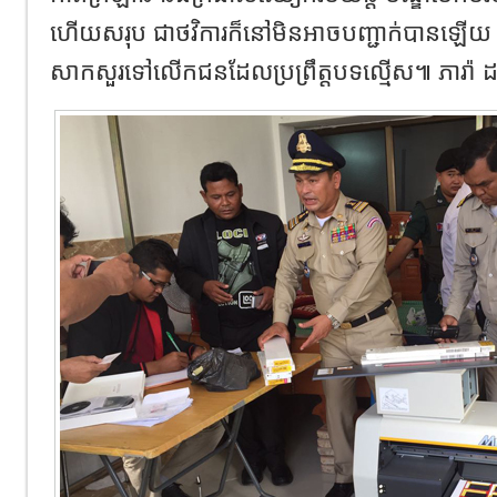
ហើយសរុប ជាថវិការក៏នៅមិនអាចបញ្ជាក់បានឡើយ ដោ
សាកសួរទៅលើកជនដែលប្រព្រឹត្តបទល្មើស៕ ភារ៉ា ដង