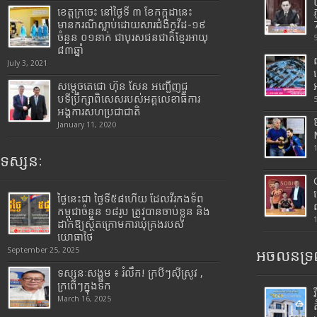
ខេត្តក្រចេះ នៅថ្ងៃទី ៣ ខែកក្កដានេះ
មានករណីស្លាប់ដោយសារជំងឺកូវីដ-១៩
7
ចំនួន ០១នាក់ ជាបុរសជនជាតិខ្មែរអាយុ
៨៣ឆ្នាំ
July 3, 2021
សម្តេចតេជោ ហ៊ុន សែន អញ្ជើញជួ
បទីប្រឹក្សាពិសេសរបស់អគ្គលេខាធិការ
អង្គការសហប្រជាជាតិ
January 11, 2020
ទស្សនៈ
ថ្ងៃនេះជា ថ្ងៃទី៥៨ហើយ ដែលវីរកងទ័ព
កម្ពុជាចំនួន ១៨រូប ត្រូវបានចាប់ខ្លួន និង
ដាក់ឱ្យស្ថិតក្រោមការឃុំគ្រងរបស់
យោធាថៃ
September 25, 2025
អចលនទ្រព
ទស្សនៈសង្គម ៖ រំលឹក! ក្របីៗស៊ីស្រូវ ,
ក្រពើៗក្នុងទឹក
March 16, 2025