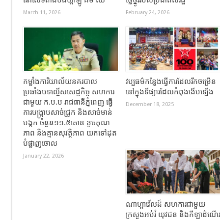
នៅលើទីតាំងបឹងហ្គាឡូ គីម ឈី
ថ្លៃថ្នូររបស់ប្រជាពលរដ្ឋ
March 11, 2026
February 24, 2026
កម្លាំងការិយាល័យនគរបាល
វប្បធម៌កន្លែងធ្វើការដែលរីកចម្រើន
ប្រឆាំងបទល្មើសសេដ្ឋកិច្ច សហការ
នៅក្នុងទីផ្សារដែលកំពុងងើបឡើង
ជាមួយ ក.ប.ប រាជធានីភ្នំពេញ ធ្វើ
December 18, 2025
ការបង្ក្រាបសាច់ជ្រូក និងសាច់មាន់
បង្កក ចំនួន១១.៥តោន ខូចគុណ
ភាព និងគ្មានសុវត្ថិភាព យកទៅដុត
បំផ្លាញចោល
January 22, 2026
ណាហ្គាវើលដ៍ សហការជាមួយ
ក្រសួងអប់រំ យុវជន និងកីឡាដំណើ