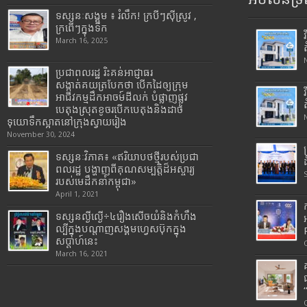
ទស្សនៈសង្គម ៖ រំលឹក! ក្របីៗស៊ីស្រូវ ,
ក្រពើៗក្នុងទឹក
March 16, 2025
ប្រជាពលរដ្ឋ រិះគន់អាជ្ញាធរ
សង្កាត់គយត្របែកថា បើកដៃឲ្យក្រុម
អាជីវកម្មដឹកអាចម៍ដីលក់ បំផ្លាញផ្លូវ
បេតុងស្រុតខូចរបើកបេតុងនិងដាច់
ទុយោទឹកស្អាតនៅក្រុងស្វាយរៀង
November 30, 2024
ទស្សនៈវិភាគ៖ «ឥរិយាបថថ្មីរបស់ប្រជា
ពលរដ្ឋ បង្ហាញពីគុណសម្បត្តិដ៏អស្ចារ្យ
របស់មេដឹកនាំកម្ពុជា»
April 1, 2021
ទស្សនល្ងីល្ងើ÷៤រឿងសើចយំនិងកំហឹង
ល្បីក្នុងបណ្តាញសង្គមហ្វេសប៊ុកក្នុង
សប្តាហ៍នេះ
March 16, 2021