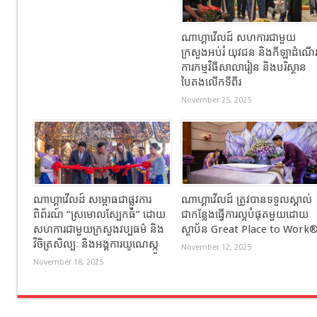
ណាហ្គាវើលដ៍ សហការជាមួយ
ក្រសួងអប់រំ យុវជន និងកីឡាដំណើ
ការកម្មវិធីសាលារៀន និងបរិស្ថាន
បៃតងលើកទីពីរ
November 25, 2025
ណាហ្គាវើលដ៍ សម្ពោធជាផ្លូវការ
ណាហ្គាវើលដ៍ ត្រូវបានទទួលស្គាល់
ពិព័រណ៍ “ស្រមោលស្បែកធំ” ដោយ
ជាកន្លែងធ្វើការល្អបំផុតមួយដោយ
សហការជាមួយក្រសួងវប្បធម៌ និង
ស្ថាប័ន Great Place to Work
វិចិត្រសិល្បៈ និងអង្គការយូណេស្កូ
November 12, 2025
November 18, 2025