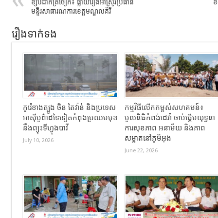
ខ្សឹបដាក់ត្រចៀក៖ ធ្លាយរឿងអាស្រូវប្រធាន
ខ
មន្ទីរសាធារណការខេត្តមណ្ឌលគិរី
រឿងទាក់ទង
កូរ៉េខាងត្បូង ចិន តៃវ៉ាន់ និងប្រទេស
កម្មវិធីលើកកម្ពស់សហគមន៍៖
អាស៊ីបូព៌ាដទៃទៀតកំពុងប្រឈមមុខ
មូលនិធិកំពង់ដេវ៉ា ចាប់ផ្តើមយុទ្ធនា
នឹងព្យុះទីហ្វុងបាវី
ការសុខភាព អនាម័យ និងភាព
សម្អាតនៅភូមិអុង
July 10, 2026
June 22, 2026