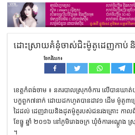
ដោះស្រាយគំនុំចាស់ជិះម៉ូតូដេញកាប់ និង
ចែករំលែក៖
ខេត្តកំពង់ចាម ៖ នគរបាលស្រុកចំការ លើបានឃាត់
បក្ខពួក៧នាក់ ដោយដកហូតបានដាវ១ ដើម ម៉ូតូ៣គ្រឿ
ដៃដល់ ដេញវាយនិងដុតម៉ូតូរបស់ជនរងគ្រោះ កាលពី
ខែធ្នូ ឆ្នាំ ២០១៦ នៅភូមិរោងចក្រ ឃុំចំការអណ្តូង ស
។