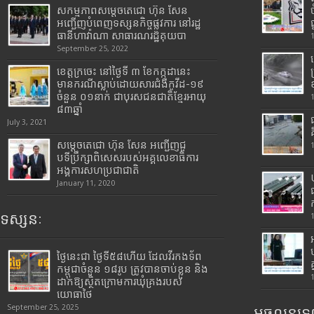
សកម្មភាពសម្តេចតេជោ ហ៊ុន សែន
អញ្ជើញបំពេញទស្សនកិច្ចផ្លូវការ នៅរដ្ឋ
ធានីហាវ៉ាណា សាធារណរដ្ឋគុយបា
September 25, 2022
ខេត្តក្រចេះ នៅថ្ងៃទី ៣ ខែកក្កដានេះ
មានករណីស្លាប់ដោយសារជំងឺកូវីដ-១៩
ចំនួន ០១នាក់ ជាបុរសជនជាតិខ្មែរអាយុ
៨៣ឆ្នាំ
July 3, 2021
សម្តេចតេជោ ហ៊ុន សែន អញ្ជើញជួ
បទីប្រឹក្សាពិសេសរបស់អគ្គលេខាធិការ
អង្គការសហប្រជាជាតិ
January 11, 2020
ទស្សនៈ
ថ្ងៃនេះជា ថ្ងៃទី៥៨ហើយ ដែលវីរកងទ័ព
កម្ពុជាចំនួន ១៨រូប ត្រូវបានចាប់ខ្លួន និង
ដាក់ឱ្យស្ថិតក្រោមការឃុំគ្រងរបស់
យោធាថៃ
September 25, 2025
អចលនទ្រព