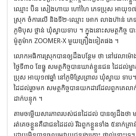
ឈ្មោះ ប៊ិន សៀងហាយ ហៅហៃ ភេទប្រុស អាយុ១៧ឆ្ន
ស្រុក ចំការលើ និងទី២-ឈ្មោះ អោក លាងហ៊ាន់ ភេទប
ភូមិបុស ថ្លាន់ ឃុំស្វាយទាប ។ ក្នុងនោះសមត្ថកិច្
ម៉ូតូម៉ាក ZOOMER-X មួយគ្រឿងទៀតផង ។
លោកអធិការស្រុកបានឲ្យដឹងបន្ថែម ថា នៅវេលា
ថ្ងៃទី៣០ ខែធ្នូ សមត្ថកិច្ចបានឃាត់ខ្លួនជន ដៃដល់ម្
ប្រុស អាយុ១៧ឆ្នាំ នៅភូមិស្រែព្រាល ឃុំស្វាយ ទាប។ 
ដៃដល់រួចមក សមត្ថកិច្ចបានយកដាវដែលពួកគេលាក់ ទុកក
ដាក់បន្ទុក ។
តាមចម្លើយសារភាពរបស់ជនដៃដល់ បានឲ្យដឹងថា ម
រត់គេចខ្លួនគឺជាជនដៃដល់ រីឯពួកខ្លួនទាំង ៥នាក់គ្រ
ដោយមិនបានចូលរួមវាយជនរងគ្រោះ ផ្ទាល់នោះទេ។