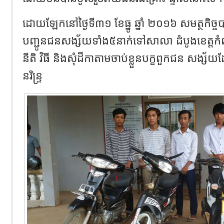
ដោយឡែកនៅថ្ងៃទី៣១ ខែធ្នូ ឆ្នាំ ២០១៦ សមត្ថកិច
បញ្ជូនជនសង្ស័យទាំង៥នាក់ទៅសាលា ដំបូងខេត្តកំព
នីតិ វិធី និងសុំដីកាតាមចាប់ខ្លួនបក្ខពួកជន 
នរិន្ទ្រ