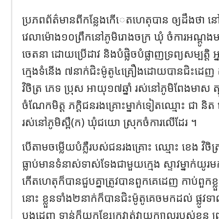
ប្រភពព័ត៌មានពីកន្លែងកើេតហេតុបាន ឲ្យដឹងថា នៅថ្ង
វេលាម៉ោង១០ព្រឹកនៅភូមិរោងចក្រ ឃុំ ចំការអណ្ត
ចេតនា ដោយប្រើដាវ និងបំផ្លិចបំផ្លាញទ្រព្យសម្បត
ក្មេងទំនើង ៧នាក់ជិះម៉ូតូ៤គ្រឿងដោយបានជិះដេញ
វិចិត្រ ភេទ ប្រុស អាយុ១៧ឆ្នាំ រស់នៅភូមិពែងមាស ត្ប
ចំណែកមិត្ត ភក្តិជនរងគ្រោះម្នាក់ទៀតឈ្មោះ ជា និត 
រស់នៅភូមិស្ពឺ(ក) ឃុំជយោ ស្រុកចំការលើដែរ ។
បើតាមចម្លើយបំភ្លឺរបស់ជនរងគ្រោះ ឈ្មោះ ខេង វិចិត
ធ្លាប់មានទំនាស់ទាស់ទែងជាមួយក្មេង ស្ទាវម្នាក់
កើតហេតុក៏បានជួបគ្នាត្រូវបានពួកគេដេញ កាប់ពួកខ
នោះ ខ្លួនទាំង២នាក់ក៏បានជិះម៉ូតូគេចមកដល់ ផ្លូវទ
បង្កដេញ ទាន់ក៏យកខ្សែក្រវាត់វាយក្បាលរបស់ខ្លួន ព្