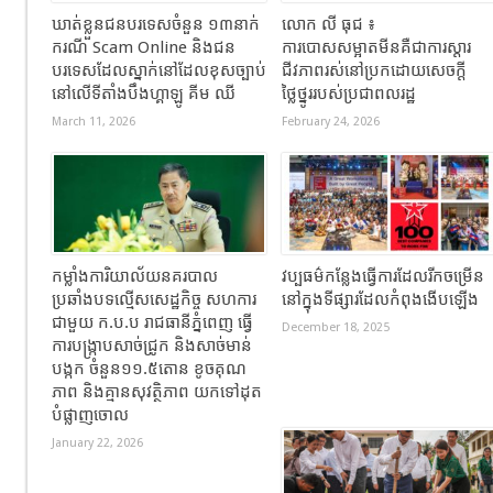
ឃាត់ខ្លួនជនបរទេសចំនួន ១៣នាក់
លោក លី ធុជ ៖
ករណី Scam Online និងជន
ការបោសសម្អាតមីនគឺជាការស្តារ
បរទេសដែលស្នាក់នៅដែលខុសច្បាប់
ជីវភាពរស់នៅប្រកដោយសេចក្តី
នៅលើទីតាំងបឹងហ្គាឡូ គីម ឈី
ថ្លៃថ្នូររបស់ប្រជាពលរដ្ឋ
March 11, 2026
February 24, 2026
កម្លាំងការិយាល័យនគរបាល
វប្បធម៌កន្លែងធ្វើការដែលរីកចម្រើន
ប្រឆាំងបទល្មើសសេដ្ឋកិច្ច សហការ
នៅក្នុងទីផ្សារដែលកំពុងងើបឡើង
ជាមួយ ក.ប.ប រាជធានីភ្នំពេញ ធ្វើ
December 18, 2025
ការបង្ក្រាបសាច់ជ្រូក និងសាច់មាន់
បង្កក ចំនួន១១.៥តោន ខូចគុណ
ភាព និងគ្មានសុវត្ថិភាព យកទៅដុត
បំផ្លាញចោល
January 22, 2026