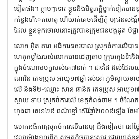
ទៀតផង។ ភ្លាមៗនោះ ខ្លួននិងមិត្តភក្តិម្នាក់ទៀតបា
កន្លែងកើេតហេតុ ហើយរត់គេចដើម្បីកុំ ឲ្យជនសង្ស័យវ
ដែល ខ្លួនទុកចោលនោះត្រូវបានក្រុមជនបង្កដុត បំផ
លោក អុិត តារា អធិការនគរបាល ស្រុកចំការលើបាន
ហេតុកម្លាំងរបស់លោកបានដេញតាម ក្រុមក្មេងទំនើង
ក្នុងចំណោមបក្ខរបស់គេ៧នាក់ ។ ជនដៃ ដល់ដែលឃាត់
ណារិន ភេទប្រុស អាយុ១៧ឆ្នាំ រស់នៅ ភូមិស្វាយទាប
លើ និងទី២-ឈ្មោះ សាន ផានិត ភេទប្រុស អាយុ១៧ឆ្នា
ស្វាយ ទាប ស្រុកចំការលើ ខេត្តកំពង់ចាម ។ ចំណ
ហុងដា សេ១២៥ ពណ៌ខ្មៅ ស៊េរីឆ្នាំ២០០៥ឡើង ត
លោកអធិការស្រុកចំការលើបានឲ្យ ដឹងទៀតថា នៅថ្ងៃទ
វេលាម៉ោង១០ព្រឹក សមត្ថកិច្ចបានស្រាវ ជ្រាវឃាត់