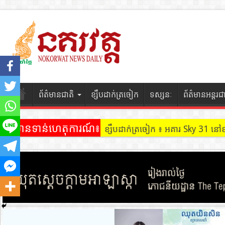
ព័ត៌មានជាតិ
ខ្សឹបដាក់ត្រចៀក
ទស្សនៈ
ព័ត៌មានអន្តរជ
ព័ត៌មានទាន់ហេតុការណ៍៖
ខ្សឹបដាក់ត្រចៀក ៖ អគារ Sky 31 នៅ