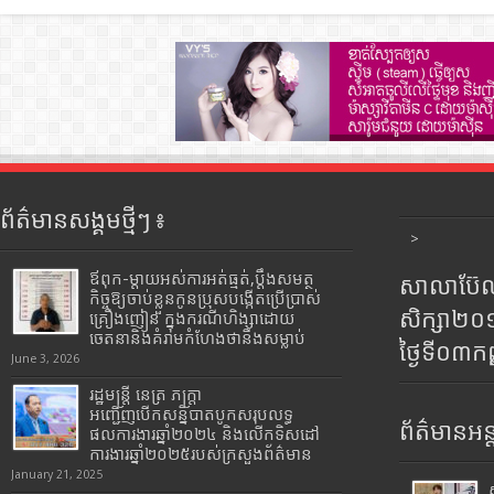
ព័ត៌មានសង្គមថ្មីៗ ៖
>
ឪពុក-ម្ដាយអស់ការអត់ធ្មត់,ប្ដឹងសមត្ថ
សាលាប៊ែលធ
កិច្ចឱ្យចាប់ខ្លួនកូនប្រុសបង្កើតប្រើប្រាស់
សិក្សា២
គ្រឿងញៀន ក្នុងករណីហិង្សាដោយ
ចេតនានិងគំរាមកំហែងថានឹងសម្លាប់
ថ្ងៃទី០៣ក
June 3, 2026
រដ្ឋមន្រ្តី​ នេត្រ​ ភក្ត្រា​
អញ្ជើញបើកសន្និបាតបូកសរុបលទ្ធ
ព័ត៌មានអន្
ផលការងារឆ្នាំ២០២៤ និងលើកទិសដៅ
ការងារឆ្នាំ២០២៥របស់​ក្រសួង​ព័ត៌មាន​
January 21, 2025