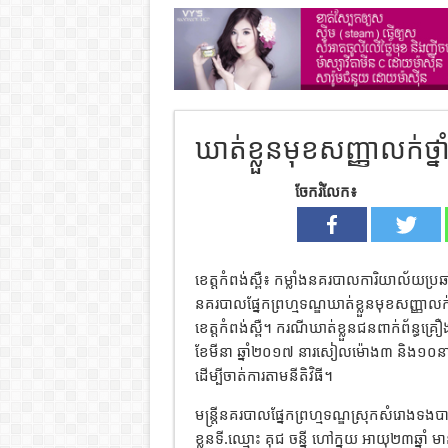
ឃាត់ខ្លួនមុខសញ្ញាលក់ថ
ចែករំលែក៖
ខេត្តកំពង់ស្ពឺ៖ កម្លាំងនគរបាលការិយាល័យប
នគរបាលផ្នែកព្រហ្មទណ្ឌឃាត់ខ្លួនមុខសញ្ញាលក
ខេត្តកំពង់ស្ពឺ។ ករណីឃាត់ខ្លួនជនពាក់ព័ន្ធគ
ខែមីនា ឆ្នាំ២០១៧ នារសៀលម៉ោង៣ និង១០នាទី
ដើម្បីចាត់ការតាមនីតិវិធី។
មន្រ្តីនគរបាលផ្នែកព្រហ្មទណ្ឌស្រុកសំរោងទង
ខ្លួនទី.ឈ្មោះ គុជ ចន្នី ហៅក្នុយ អាយុ២៣ឆ្នាំ