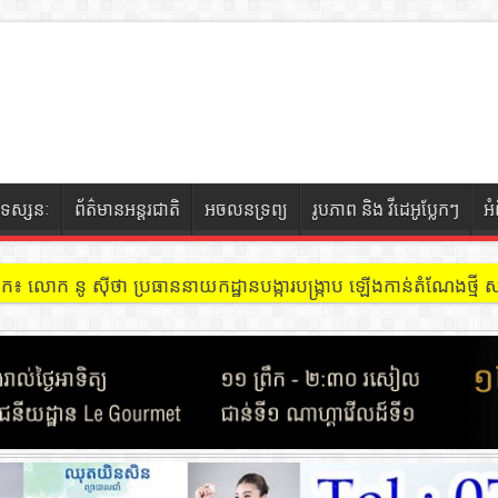
ទស្សនៈ
ព័ត៌មានអន្តរជាតិ
អចលនទ្រព្យ
រូបភាព និង វីដេអូប្លែកៗ
អ
ចៀក ៖ អគារ Sky 31 នៅខណ្ឌទួលគោក មានអ្នកជួលបន្ទប់បើកល្បែងសុីសង