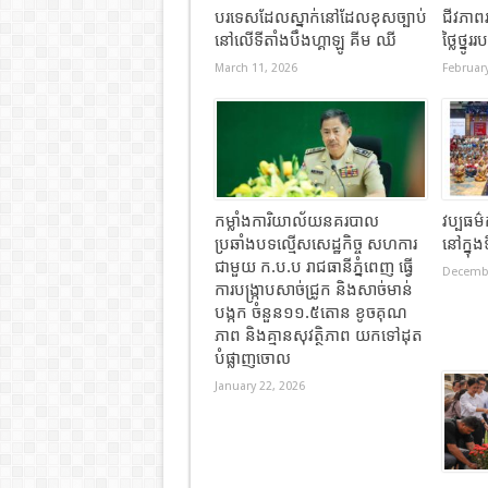
បរទេសដែលស្នាក់នៅដែលខុសច្បាប់
ជីវភាព
នៅលើទីតាំងបឹងហ្គាឡូ គីម ឈី
ថ្លៃថ្នូ
March 11, 2026
February
កម្លាំងការិយាល័យនគរបាល
វប្បធម៌
ប្រឆាំងបទល្មើសសេដ្ឋកិច្ច សហការ
នៅក្នុ
ជាមួយ ក.ប.ប រាជធានីភ្នំពេញ ធ្វើ
Decembe
ការបង្ក្រាបសាច់ជ្រូក និងសាច់មាន់
បង្កក ចំនួន១១.៥តោន ខូចគុណ
ភាព និងគ្មានសុវត្ថិភាព យកទៅដុត
បំផ្លាញចោល
January 22, 2026