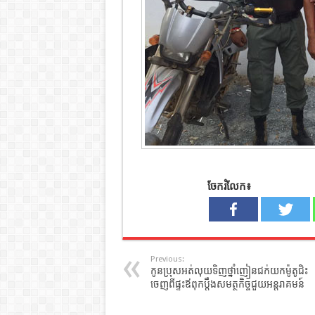
ចែករំលែក៖
Previous:
កូនប្រុសអត់លុយទិញថ្នាំញៀនជក់យកម៉ូតូជិះ
ចេញពីផ្ទះឪពុកប្តឹងសមត្ថកិច្ចជួយអន្តរាគមន៍