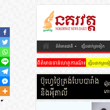
ព័ត៌មានជាតិ
ខ្សឹបដាក់ត្រចៀក
ព័ត៌មានទាន់ហេតុការណ៍៖
ខ្សឹបដាក់ត្រ