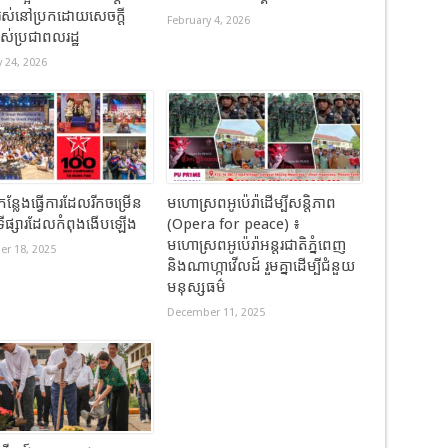
រស់នៅប្រកដោយសេចក្តី
February 4, 2026
ររបស់ប្រជាពលរដ្ឋ
 24, 2026
កន្លែងធ្វើការដែលរីកចម្រើន
មហោស្រពអូប៉េរ៉ាដើម្បីសន្តិភាព
ងទីផ្សារដែលកំពុងងើបឡើង
(Opera for peace) ៖
មហោស្រពអូប៉េរ៉ាអន្តរជាតិភ្នំពេញ
r 18, 2025
និងណាហ្កាវើលដ៍ រួមគ្នាដើម្បីជំនួយ
មនុស្សធម៌
December 11, 2025