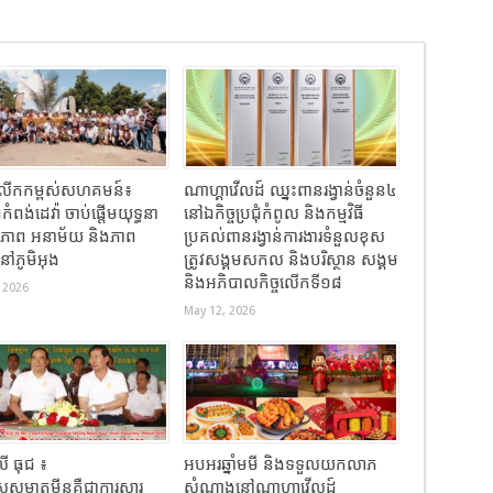
ធីលើកកម្ពស់សហគមន៍៖
ណាហ្គាវើលដ៍ ឈ្នះពានរង្វាន់ចំនួន៤
កំពង់ដេវ៉ា ចាប់ផ្តើមយុទ្ធនា
នៅឯកិច្ចប្រជុំកំពូល និងកម្មវិធី
ខភាព អនាម័យ និងភាព
ប្រគល់ពានរង្វាន់ការងារទំនួលខុស
នៅភូមិអុង
ត្រូវសង្គមសកល និងបរិស្ថាន សង្គម
និងអភិបាលកិច្ចលើកទី១៨
 2026
May 12, 2026
 ធុជ ៖
អបអរឆ្នាំមមី និងទទួលយកលាភ
សម្អាតមីនគឺជាការស្តារ
សំណាងនៅណាហ្គាវើលដ៍