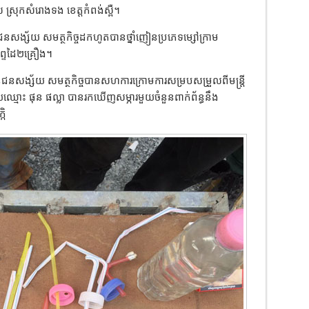
ស ស្រុកសំរោងទង ខេត្តកំពង់ស្ពឺ។
នជនសង្ស័យ សមត្ថកិច្ចដកហូតបានថ្នាំញៀនប្រភេទម្សៅក្រាម
ព្ទដៃ២គ្រឿង។
ួនជនសង្ស័យ សមត្ថកិច្ចបានសហការក្រោមការសម្របសម្រួលពីមន្រ្តី
មោះ ផុន ផល្លា បានរកឃើញសម្ភារមួយចំនួនពាក់ព័ន្ធនឹង
កិ