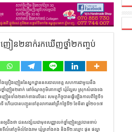
្នាំញៀន២នាក់រកឃើញថ្នាំ២កញ្ចប់
្រឆាំងគ្រឿងញៀននៃស្នកដ្ឋាននគរបាលខេត្ត សហការជាមួយនឹង
់ថ្នាំញៀន២នាក់ នៅចំណុចភូមិគោកព្នៅ ឃុំវ័ល្លស ស្រុកសំរោងទង
្រឿងញៀនទាំង២នាក់ខាងលើនេះ សមត្ថកិច្ចបានធ្វើឡើងកាលពីថ្ងៃទី១
 ហើយបានបញ្ជូនទៅតុលាការនៅព្រឹកថ្ងៃទី២ ខែមីនា ឆ្នាំ២០១៧
បានឲ្យដឹងថា ជនសង្ស័យជាមុខសញ្ញាលក់ថ្នាំញៀនត្រូវបានចាប់
 មានទីលំនៅភូមិលំពែងរាម ឃុំត្រពាំងគង និងទី២.ឈ្មោះ ផុន ផល្លា