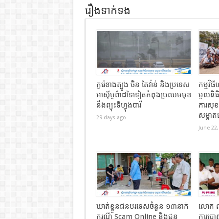
រឿងទាក់ទង
កូរ៉េខាងត្បូង ចិន តៃវ៉ាន់ និងប្រទេស
កម្មវិ
អាស៊ីបូព៌ាដទៃទៀតកំពុងប្រឈមមុខ
មូលនិធិ
នឹងព្យុះទីហ្វុងបាវី
ការសុ
សម្អាត
29 days ago
June 22,
ឃាត់ខ្លួនជនបរទេសចំនួន ១៣នាក់
លោក លី
ករណី Scam Online និងជន
ការបោស