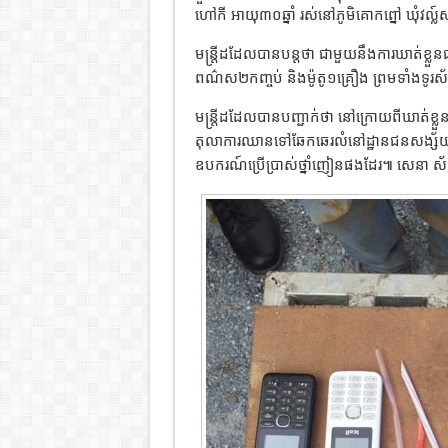
ហៅកី អាយុ៣០ឆ្នាំ រស់នៅភូមិគោកព្នៅ ឃុំវល្ល៍
មន្រ្តីដដែលបានបន្តថា ជាមួយនឹងការឃាត់ខ្លួ
ពណ៌ស២កញ្ចប់ និងម៉ូតូ១គ្រឿង ព្រមទាំងទូរស័
មន្រ្តីដដែលបានបញ្ជាក់ថា នៅក្រោយពីឃាត់ខ្ល
តុលាការឈានទៅឆែកឆេរលំនៅដ្ឋានជនសង្ស័យឈ្
ឧបករណ៍ប្រើប្រាស់ថ្នាំញៀនផងដែរ៕ សេនា ស័ក្