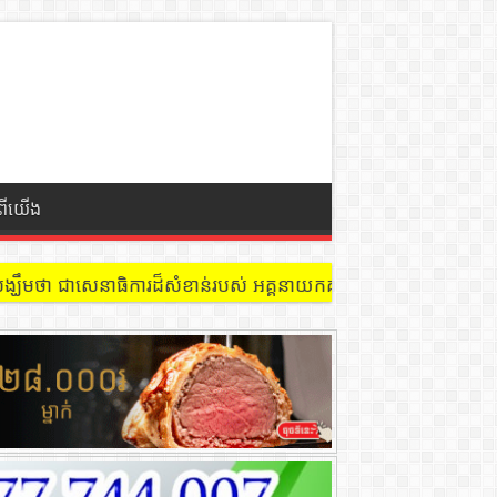
ំពីយើង
 នៅជាន់ទី៩ បន្ទប់ ៩០២ !