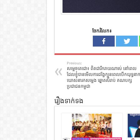
ចែករំលែក៖
Previous:
សម្តេចតេជោ៖ ពិតជារីករាយណាស់ នៅពេល
ដែលខ្ញុំបានមើលការដង្ហែក្បួនពេលបើកយុទ្ធនាក
ឃោសនារកសម្លេង ឆ្នោតសំរាប់ គណបក្ស
ប្រជាជនកម្ពុជា
រឿងទាក់ទង