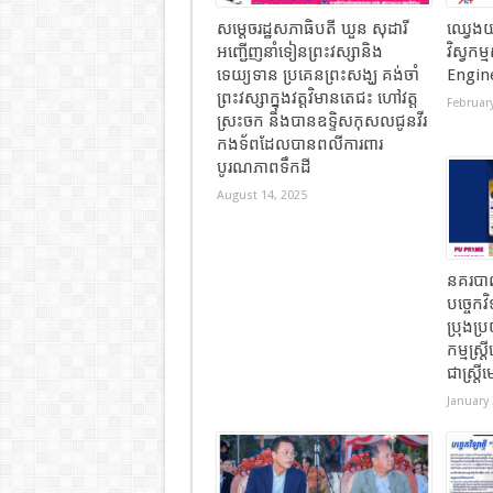
សម្តេចរដ្ឋសភាធិបតី ឃួន សុដារី
ឈ្វេងយ
អញ្ជើញនាំទៀនព្រះវស្សានិង
វិស្វកម្
ទេយ្យទាន ប្រគេនព្រះសង្ឃ គង់ចាំ
Engin
ព្រះវស្សាក្នុងវត្តវិមានតេជះ ហៅវត្ត
February
ស្រះចក និងបានឧទ្ទិសកុសលជូនវីរ
កងទ័ពដែលបានពលីការពារ
បូរណភាពទឹកដី
August 14, 2025
នគរបាល
បច្ចេកវ
ប្រុងប្
កម្មស្រ្
ជាស្រ្តីម
January 