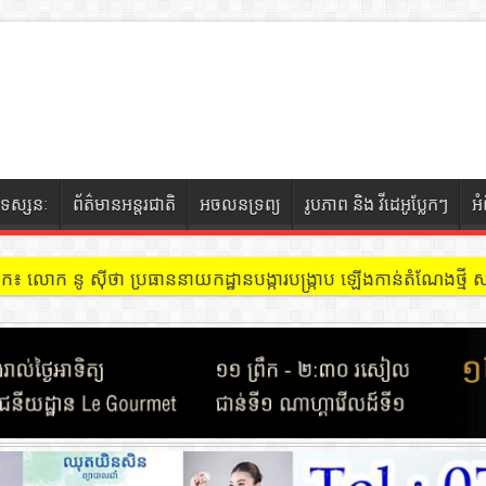
ទស្សនៈ
ព័ត៌មានអន្តរជាតិ
អចលនទ្រព្យ
រូបភាព និង វីដេអូប្លែកៗ
អ
ចៀក ៖ អគារ Sky 31 នៅខណ្ឌទួលគោក មានអ្នកជួលបន្ទប់បើកល្បែងសុីសង