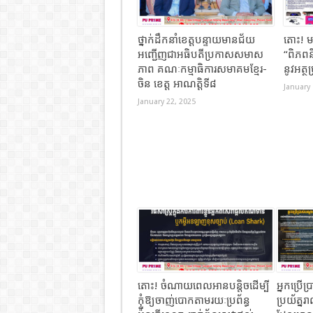
ថ្នាក់ដឹកនាំខេត្តបន្ទាយមានជ័យ
តោះ​! មក
អញ្ជើញជាអធិបតីប្រកាសសមាស
“ពិភពនិ
ភាព គណៈកម្មាធិការសមាគមខ្មែរ-
នូវអត្ថ
ចិន ខេត្ត អាណត្តិទី៨
January 
January 22, 2025
តោះ​! ចំណាយពេលអានបន្តិចដើម្បី
អ្នកប្រើប
កុំឱ្យចាញ់បោកតាមរយៈប្រព័ន្ធ​
ប្រយ័ត្ន