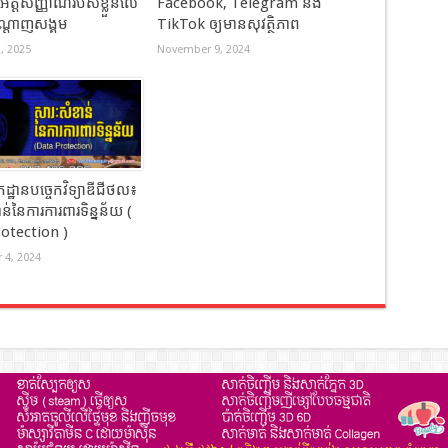
ត្តសញ្ញាណរបស់ខ្លួនលើ
Facebook, Telegram និង
្តាញសង្គម
TikTok ឲ្យមានសុវត្ថិភាព
, 2025
November 9, 2024
្ឋានបច្ចេកវិទ្យាឌីជីថល៖​
ន់នៃការការពារទិន្នន័យ (
otection )
4, 2024