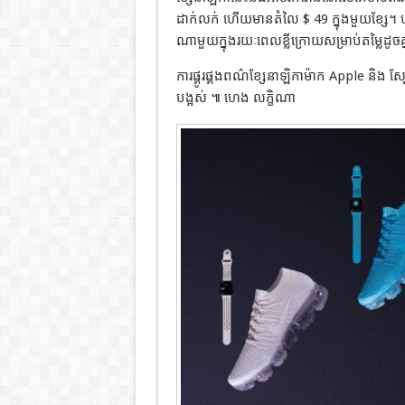
ដាក់លក់ ហើយមានតំលៃ $ 49 ក្នុងមួយខ្ស
ណាមួយក្នុងរយៈពេលខ្លីក្រោយសម្រាប់តម្លៃដូចគ្
ការផ្គូរផ្គងពណ៌ខ្សែនាឡិកាម៉ាក Apple និង 
បង្អស់ ៕ ហេង លក្ខិណា