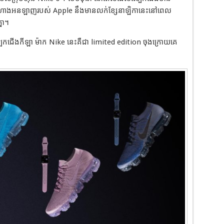
ែ។ ហាងអនឡាញរបស់ Apple នឹងមានលក់ខ្សែនាឡិកានេះនៅពេល
នា។
ស្បែកជើងកីឡា ម៉ាក Nike នេះគឺជា limited edition ចុងក្រោយគេ