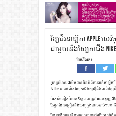
ខ្សែជ័រនាឡិកា Apple ស៊េរ
ជាមួយនឹងស្បែកជើង Nike 
ចែករំលែក៖
អ្នកប្រហែលជាមិនបានគិតអំពីការពាក់នាឡិកាដៃរ
Nike បានផលិតស្បែកជើងឲ្យសុីនឹងពណ៌ខ្សែជ
ម៉ាកសំលៀកបំពាក់កីឡារនេះត្រូវបានបង្ហាញពី
ស្បែកដែលត្រៀមនឹងចេញក្នុងពេលឆាប់ៗនេះ 
ខ្សែនាឡិកានេះនឹងអាចរកបាននៅលើគេហទំព័ររ