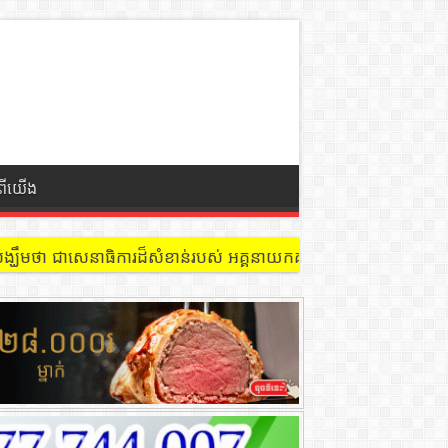
ំពីយើង
 នៅជាន់ទី៩ បន្ទប់ ៩០២ !