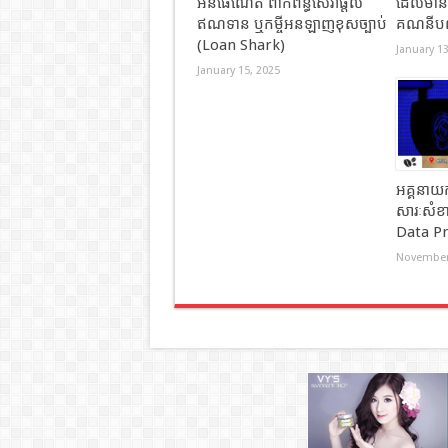
អ៉ីនធេីណេត​ ពាក់ព័ន្ធ​សេវាផ្តល់
ដែលមានអ
ឥណទាន​ ឬកម្ចីអនឡាញខុសច្បាប់
គណនីបណ
(Loan Shark)
January 13
January 15, 2025
អគ្គនាយកដ
សារៈសំខា
Data Pr
November 