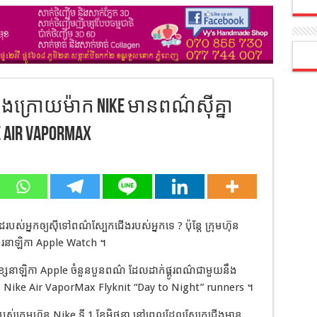
ីចុងក្រោយម៉ាក Nike មានពណ៌សុីគ្នា
Air VaporMax
បស់អ្នកឲ្យសុីទៅពណ៌ស្បែកជើងរបស់អ្នកទេ ? ប៉ុន្តែ ក្រុមហ៊ុន
័រនាឡិកា Apple Watch ។
ខ្សែនាឡិកា Apple ចំនួនបួនពណ៌ ដែលដាក់ផ្គូរពណ៌ជាមួយនឹង
គឺ Nike Air VaporMax Flyknit “Day to Night” runners ។
បស់ក្រុមហ៊ុន Nike ទី 1 ខែមិថុនា នៅពេលដែលស្បែកជើងមាន