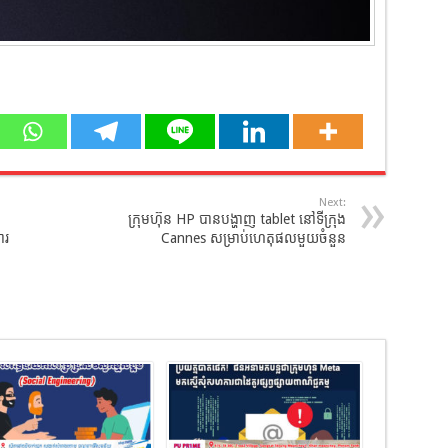
Next:
ក្រុមហ៊ុន HP បានបង្ហាញ tablet នៅទីក្រុង
ារ
Cannes សម្រាប់ហេតុផលមួយចំនួន