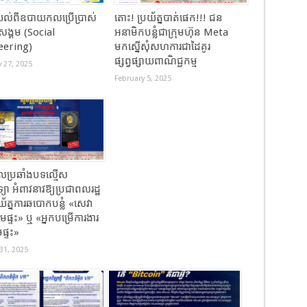
ល់ពីឧបាយកលប្រើប្រាស់
តោះ! ប្រយ័ត្នបាត់ផេក​!!! ជន​
មសង្គម (​Social
អនាមិក​បន្លំ​ជាក្រុមហ៊ុន​ Meta
eering)
មកស្នេីសុំសហការ​ជាដៃ​គូរ​
ផ្សព្វផ្សាយ​ពាណិជ្ជកម្ម​
 27, 2025
February 5, 2025
ប្រឆាំងបទល្មើស
ិទ្យា អំពាវនាវឱ្យប្រជាពលរដ្ឋ
រយ័ត្នការឆបោកបន្លំ «សេវា
តីមេផ្ទះ» ឬ «អ្នកបម្រើការងារ
េផ្ទះ»
31, 2025