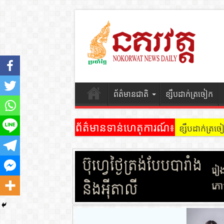
ព័ត៌មានជាតិ
ខ្សឹបដាក់ត្រចៀក
ព័ត៌មានទាន់ហេតុការណ៍៖
ខ្សឹបដាក់ត្រ