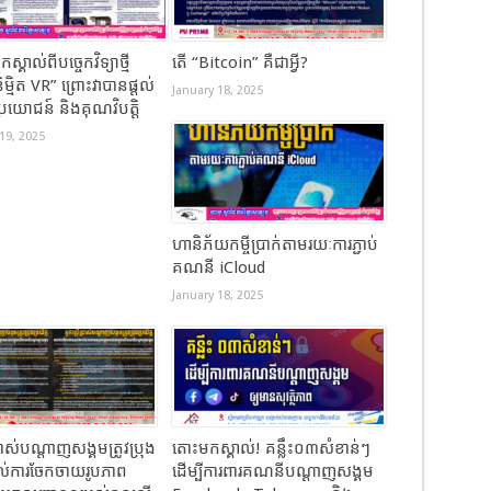
ស្គាល់​ពីបច្ចេកវិទ្យាថ្មី
តើ “Bitcoin” គឺជាអ្វី?
ម្មិត VR”​ ព្រោះវាបានផ្តល់
January 18, 2025
ប្រយោជន៍ និងគុណវិបត្តិ
19, 2025
ហានិភ័យកម្ចីប្រាក់តាមរយៈការភ្ជាប់
គណនី iCloud
January 18, 2025
្រាស់បណ្តាញសង្គមត្រូវប្រុង
តោះមកស្គាល់! គន្លឹះ០៣សំខាន់ៗ
រាល់ការចែកចាយរូបភាព
ដើម្បីការពារគណនីបណ្តាញសង្គម