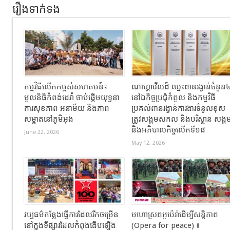
រឿងទាក់ទង
កម្មវិធីលើកកម្ពស់សហគមន៍៖
ណាហ្គាវើលដ៍ ឈ្នះពានរង្វាន់ចំនួន
មូលនិធិកំពង់ដេវ៉ា ចាប់ផ្តើមយុទ្ធនា
នៅឯកិច្ចប្រជុំកំពូល និងកម្មវិធី
ការសុខភាព អនាម័យ និងភាព
ប្រគល់ពានរង្វាន់ការងារទំនួលខុស
សម្អាតនៅភូមិអុង
ត្រូវសង្គមសកល និងបរិស្ថាន សង្គ
និងអភិបាលកិច្ចលើកទី១៨
June 22, 2026
May 12, 2026
វប្បធម៌កន្លែងធ្វើការដែលរីកចម្រើន
មហោស្រពអូប៉េរ៉ាដើម្បីសន្តិភាព
នៅក្នុងទីផ្សារដែលកំពុងងើបឡើង
(Opera for peace) ៖