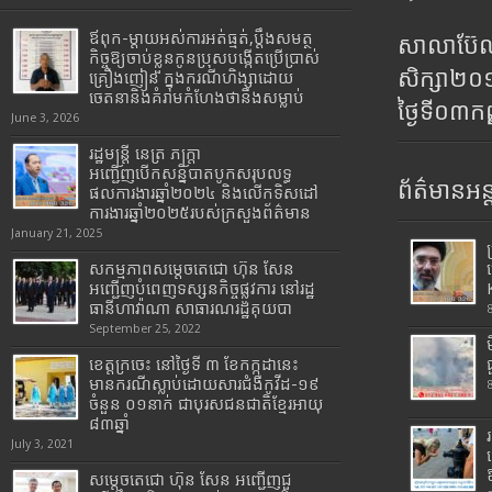
ឪពុក-ម្ដាយអស់ការអត់ធ្មត់,ប្ដឹងសមត្ថ
សាលាប៊ែលធ
កិច្ចឱ្យចាប់ខ្លួនកូនប្រុសបង្កើតប្រើប្រាស់
សិក្សា២
គ្រឿងញៀន ក្នុងករណីហិង្សាដោយ
ចេតនានិងគំរាមកំហែងថានឹងសម្លាប់
ថ្ងៃទី០៣ក
June 3, 2026
រដ្ឋមន្រ្តី​ នេត្រ​ ភក្ត្រា​
អញ្ជើញបើកសន្និបាតបូកសរុបលទ្ធ
ព័ត៌មានអន្
ផលការងារឆ្នាំ២០២៤ និងលើកទិសដៅ
ការងារឆ្នាំ២០២៥របស់​ក្រសួង​ព័ត៌មាន​
January 21, 2025
សកម្មភាពសម្តេចតេជោ ហ៊ុន សែន
អញ្ជើញបំពេញទស្សនកិច្ចផ្លូវការ នៅរដ្ឋ
ធានីហាវ៉ាណា សាធារណរដ្ឋគុយបា
September 25, 2022
ខេត្តក្រចេះ នៅថ្ងៃទី ៣ ខែកក្កដានេះ
មានករណីស្លាប់ដោយសារជំងឺកូវីដ-១៩
ចំនួន ០១នាក់ ជាបុរសជនជាតិខ្មែរអាយុ
៨៣ឆ្នាំ
July 3, 2021
សម្តេចតេជោ ហ៊ុន សែន អញ្ជើញជួ