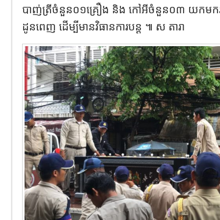
បាញ់ត្រីចំនួន០១គ្រឿង និង កៅអីចំនួន០៣ យកមក
ដូនពេញ ដើម្បីមានវិធានការបន្ត ៕ ស តារា