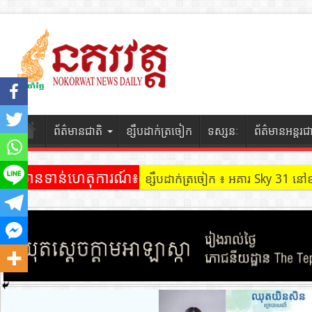
ព័ត៌មានជាតិ
ខ្សឹបដាក់ត្រចៀក
ទស្សនៈ
ព័ត៌មានអន្តរជ
ព័ត៌មានទាន់ហេតុការណ៍៖
ខ្សឹបដាក់ត្រចៀក ៖ អគារ Sky 31 នៅ