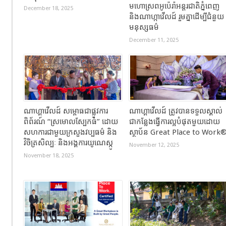
មហោស្រពអូប៉េរ៉ាអន្តរជាតិភ្នំពេញ
December 18, 2025
និងណាហ្កាវើលដ៍ រួមគ្នាដើម្បីជំនួយ
មនុស្សធម៌
December 11, 2025
ណាហ្គាវើលដ៍ សម្ពោធជាផ្លូវការ
ណាហ្គាវើលដ៍ ត្រូវបានទទួលស្គាល់
ពិព័រណ៍ “ស្រមោលស្បែកធំ” ដោយ
ជាកន្លែងធ្វើការល្អបំផុតមួយដោយ
សហការជាមួយក្រសួងវប្បធម៌ និង
ស្ថាប័ន Great Place to Work
វិចិត្រសិល្បៈ និងអង្គការយូណេស្កូ
November 12, 2025
November 18, 2025