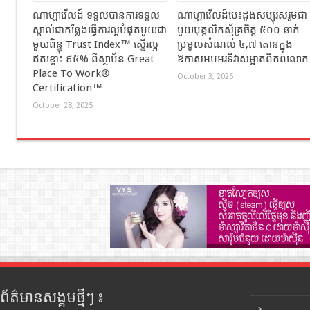
ណាហ្គាវើលដ៍ ទទួលបានការទទួល
ណាហ្គាវើលដ៍បេះដូងសប្បុរសរួមជា
ស្គាល់ជាកន្លែងធ្វើការល្អបំផុតមួយជា
មួយបុគ្គលិកស្ម័គ្រចិត្ត ៥០០ នាក់
មួយពិន្ទុ Trust Index™ ស្ទើរល្អ
ប្រមូលសំណល់ ៤,៧ តោនក្នុង
ឥតខ្ចោះ ៩៥% ពីស្ថាប័ន Great
ឱកាសអបអរទិវាសម្អាតពិភពលោក
Place To Work®
October 3, 2025
Certification™
October 28, 2025
ព័ត៌មានសង្គមថ្មីៗ ៖
>