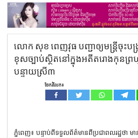
លោក សុខ ពេញវុធ បញ្ជាឲ្យមន្រ្តីចុះបង្រ
ខុសច្បាប់ស្ថិតនៅក្នុងអតីតរោងកុនព្រ
បន្ទាយស្រី៣
ចែករំលែក៖
ភ្នំពេញ៖ បន្ទាប់ពីទទួលព័ត៌មានពីប្រជាពលរដ្ឋថ