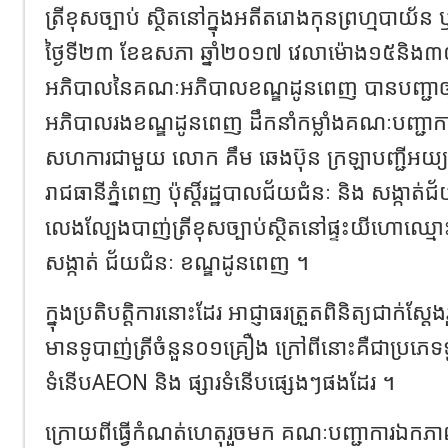
ត្រីខុសច្បាប់ ស្ថិតនៅក្នុងអតីតរោងកុនព្រហ្មបាយ័
ថ្ងៃទី២៣ ខែឧសភា ឆ្នាំ២០១៧ វេលាម៉ោង១៥និង
អភិបាលនៃគណៈអភិបាលខណ្ឌដូនពេញ បានបញ្ជាឲ្
អភិបាលរងខណ្ឌដូនពេញ ដឹកនាំកម្លាំងគណៈបញ្ជ
សហការជាមួយ លោក គឹម ឆេងប៊ុន ក្រឡាបញ្ជីអយ្
រាជធានីភ្នំពេញ ប៉ុស្តិ៍រដ្ឋបាលជ័យជំនៈ និង សង្កាត់ជ័យ
លេងល្បែងបាញ់ត្រីខុសច្បាប់ស្ថិតនៅផ្ទះយីហោឈ្មោះ 
សង្កាត់ ជ័យជំនៈ ខណ្ឌដូនពេញ ។
ក្នុងប្រតិបត្តិការនោះដែរ អាជ្ញាធរត្រួតពិនិត្យជាក
មានទូបាញ់ត្រីចំនួន០១គ្រឿង ក្រៅពីនោះគឺជាប្រភេទទ
ទំនើបAEON និង ផ្សារទំនើបផ្សេងៗផងដែរ ។
ក្រោយពីធ្វើកំណត់ហេតុរួចមក គណៈបញ្ជាការឯកភ