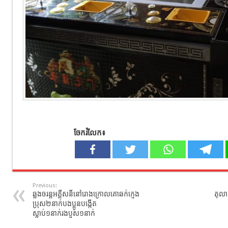
ចែករំលែក៖
Previous:
ឆ្លងចរន្តអគ្គីសនីនៅរោងក្រោលគោឆក់ក្មេង
តុលាក
ប្រុស២នាក់បងប្អូនបង្កើត
ស្លាប់១នាក់រងបួស១នាក់