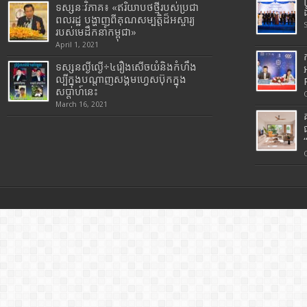
ទស្សនៈវិភាគ៖ «ឥរិយាបថថ្មីរបស់ប្រជា
ពលរដ្ឋ បង្ហាញពីគុណសម្បត្តិដ៏អស្ចារ្យ
របស់មេដឹកនាំកម្ពុជា»
April 1, 2021
ទស្សនល្ងីល្ងើ÷៤រឿងសើចយំនិងកំហឹង
ល្បីក្នុងបណ្តាញសង្គមហ្វេសប៊ុកក្នុង
សប្តាហ៍នេះ
March 16, 2021