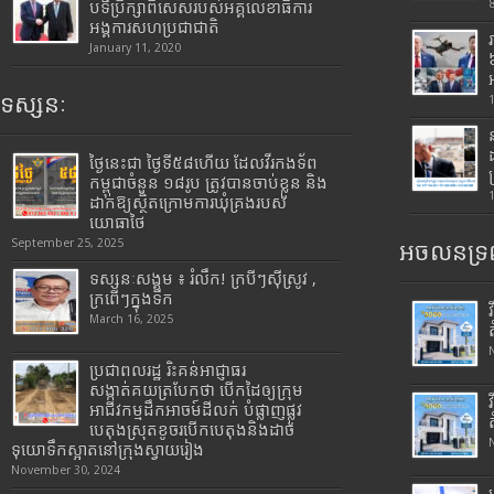
បទីប្រឹក្សាពិសេសរបស់អគ្គលេខាធិការ
អង្គការសហប្រជាជាតិ
January 11, 2020
ទស្សនៈ
ថ្ងៃនេះជា ថ្ងៃទី៥៨ហើយ ដែលវីរកងទ័ព
កម្ពុជាចំនួន ១៨រូប ត្រូវបានចាប់ខ្លួន និង
ដាក់ឱ្យស្ថិតក្រោមការឃុំគ្រងរបស់
យោធាថៃ
September 25, 2025
អចលនទ្រព
ទស្សនៈសង្គម ៖ រំលឹក! ក្របីៗស៊ីស្រូវ ,
ក្រពើៗក្នុងទឹក
March 16, 2025
ប្រជាពលរដ្ឋ រិះគន់អាជ្ញាធរ
សង្កាត់គយត្របែកថា បើកដៃឲ្យក្រុម
អាជីវកម្មដឹកអាចម៍ដីលក់ បំផ្លាញផ្លូវ
បេតុងស្រុតខូចរបើកបេតុងនិងដាច់
ទុយោទឹកស្អាតនៅក្រុងស្វាយរៀង
November 30, 2024