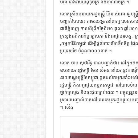
មាន ទាំងវិស័យពុទ្ធចក្រ និងអាណាចក្រ ។
លោកស្រីឧបនាយករដ្ឋមន្រ្តី ម៉ែន សំអន រដ្ឋមន្រ
បញ្ជាក់បែបនេះ តាមរយៈអ្នកនាំពាក្យ លោកចាប
ជាតិភ្នំពេញ កាលពីព្រឹកថ្ងៃទី២១ តុលា ឆ្នា
ក្រសួងអធិការកិច្ច រដ្ឋសភា និងអាជ្ញាធរខេត
,កម្មការិនីកម្ពុជា ដើម្បីផ្ដល់ការលើកទឹកចិត្
ប្រទេសថៃ ចំនួន៣០០០នាក់ ។
លោក ចាប សុថារិទ្ធ បានបញ្ជាក់ថា៖ នៅក្នុងឱក
ឧបនាយករដ្ឋមន្ត្រី ម៉ែន សំអន នាំយកនូវការផ្
នាយករដ្ឋមន្ត្រីនៃកម្ពុជា ជូនដល់កម្មករទ
រដ្ឋមន្ត្រី ក៏សន្យាជួយកម្មករកម្ពុជា នៅពេល
ថ្នាក់ក្រសួង និងចុះជួយគ្រប់ពេល ។ បច្ចុប្បន្ន
ស្រាយបញ្ហាលំបាកនៅពេលកម្មករជួបប្រទះបញ្ហ
៕ សំរិត