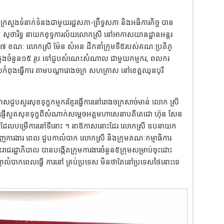
្តីក្រសួងទំនាក់ទំនងជាមួយរដ្ឋសភា-ព្រឹទ្ធសភា និងអធិការកិច្ច បាន
 សុថារិទ្ធ នាយកខុទ្ទការល័យលោកស្រី នៅអាកាសយានដ្ឋានអន្ដរ
ំ២០១៧ ខណៈ លោកស្រី ម៉ែន សំអន ដឹកនាំក្រុមទី៥របស់គណៈប្រតិភូ
្ដ , ក្រុងចំនួន១៥ រូប ទៅជួបសំណេះសំណាល ជាមួយកម្មករ, ពលករ
ដ ដែលកំពុងធ្វើការ តាមបណ្ដារោងចក្រ សហគ្រាស នៅខេត្ដឈុនបុរី
ាសជួបសួរសុខទុក្ខកម្មករខ្មែរធ្វើការនៅរោងចក្រសាច់មាន់ លោក ស្រី
តាំផ្ញើសួតសុខទុក្ខពីសំណាក់សម្តេចអគ្គមហាសេនាបតីតេជោ ហ៊ុន សែន
ាំងអស់ដែលបម្រើការនៅទីនោះ ។ នាឱកាសនោះដែរ លោកស្រី ឧបនាយក
បំពេញការងារ ពេល ជួបកាលំបាក លោកស្រី និងក្រុមគណៈកម្មាធិការ
នេះរាជរដ្ឋាភិបាល បានបង្កើតក្រុមការងារចំនួន៥ក្រុមសម្រាប់ចុះដោះ
ាលំបាកពេលធ្វើ ការនៅ គ្រប់ប្រទេស មិនថាតែនៅប្រទេសថៃនោះទេ