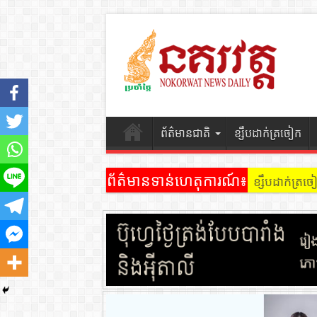
ព័ត៌មានជាតិ
ខ្សឹបដាក់ត្រចៀក
ព័ត៌មានទាន់ហេតុការណ៍៖
ខ្សឹបដាក់ត្រ