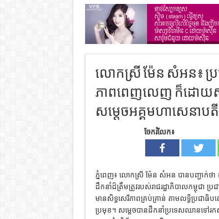
លោកស្រី ម៉ែន សំអន៖ ប្
ភាពពេញលេញ ក៏ដោយសារមា
សម្ដេចអគ្គមហាសេនាបត
ចែករំលែក៖
ភ្នំពេញ៖ លោកស្រី ម៉ែន សំអន បានបញ្ជាក់ថ
ដឹកនាំដ៏ត្រឹមត្រូវរបស់រាជរដ្ឋាភិបាលកម្ពុជា ប្
មានសិទ្ធសេរីភាពគ្រប់គ្រាន់ តាមលទ្ធិប្រជា
ប្រមុខ។ សម្ដេចបានដឹកនាំប្រទេសឈានទៅរកសន