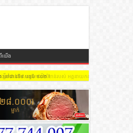
ំពីយើង
 នៅជាន់ទី៩ បន្ទប់ ៩០២ !