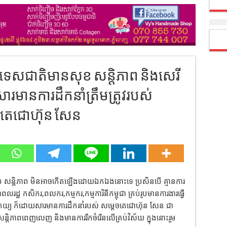
រទេសជាតិមានសុខ សន្តិភាព និងសេរី
នការដឹកនាំត្រឹមត្រូវរបស់
ីតេជោហ៊ុន សែន
ា ៖ សន្តិភាព មិនអាចកើតឡើងដោយឯកឯងនោះទេ ប្រសិនបើ គ្មានការ
រជាពលរដ្ឋ កសិករ,ពលករ,កម្មករ,កម្មការិនីកម្ពុជា គ្រប់រូបមានការងារធ្វើ
ធិបតេយ្យ ក៏ដោយសារមានការដឹកនាំរបស់ សម្តេចតេជោហ៊ុន សែន ជា
្តិភាពពេញលេញ និងមានការរីកចំរើនលើគ្រប់វិស័យ ក្នុងនោះរួម