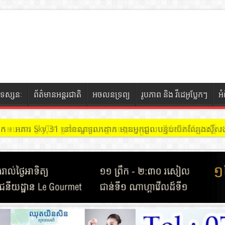
ទស្សនៈ
ព័ត៌មានអន្តរជាតិ
អចលនទ្រព្យ
រូបភាព និង វីដេអូប្លែកៗ
អ
ចៀក ៖ អគារ Sky 31 នៅខណ្ឌទួលគោក មានអ្នកជួលបន្ទប់បើកល្បែងសុីសង