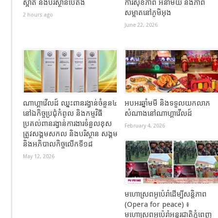
ស្អាត និងបរិស្ថានបៃតង
ការសុខភាព អនាម័យ និងភាព
សម្អាតនៅភូមិអុង
2 hours ago
June 22, 2026
ណាហ្គាវើលដ៍ ឈ្នះពានរង្វាន់ចំនួន៤
អបអរឆ្នាំមមី និងទទួលយកលាភ
នៅឯកិច្ចប្រជុំកំពូល និងកម្មវិធី
សំណាងនៅណាហ្គាវើលដ៍
ប្រគល់ពានរង្វាន់ការងារទំនួលខុស
February 4, 2026
ត្រូវសង្គមសកល និងបរិស្ថាន សង្គម
និងអភិបាលកិច្ចលើកទី១៨
May 12, 2026
មហោស្រពអូប៉េរ៉ាដើម្បីសន្តិភាព
(Opera for peace) ៖
មហោស្រពអូប៉េរ៉ាអន្តរជាតិភ្នំពេញ