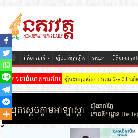
ព័ត៌មានជាតិ
ខ្សឹបដាក់ត្រចៀក
ទស្សនៈ
ព័ត៌មានអន្តរជ
ព័ត៌មានទាន់ហេតុការណ៍៖
ខ្សឹបដាក់ត្រចៀក ៖ អគារ Sky 31 នៅ