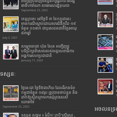
អញ្ជើញបំពេញទស្សនកិច្ចផ្លូវការ នៅរដ្ឋ
ធានីហាវ៉ាណា សាធារណរដ្ឋគុយបា
September 25, 2022
ខេត្តក្រចេះ នៅថ្ងៃទី ៣ ខែកក្កដានេះ
មានករណីស្លាប់ដោយសារជំងឺកូវីដ-១៩
7
ចំនួន ០១នាក់ ជាបុរសជនជាតិខ្មែរអាយុ
៨៣ឆ្នាំ
July 3, 2021
សម្តេចតេជោ ហ៊ុន សែន អញ្ជើញជួ
បទីប្រឹក្សាពិសេសរបស់អគ្គលេខាធិការ
អង្គការសហប្រជាជាតិ
January 11, 2020
ទស្សនៈ
ថ្ងៃនេះជា ថ្ងៃទី៥៨ហើយ ដែលវីរកងទ័ព
កម្ពុជាចំនួន ១៨រូប ត្រូវបានចាប់ខ្លួន និង
ដាក់ឱ្យស្ថិតក្រោមការឃុំគ្រងរបស់
យោធាថៃ
September 25, 2025
អចលនទ្រព
ទស្សនៈសង្គម ៖ រំលឹក! ក្របីៗស៊ីស្រូវ ,