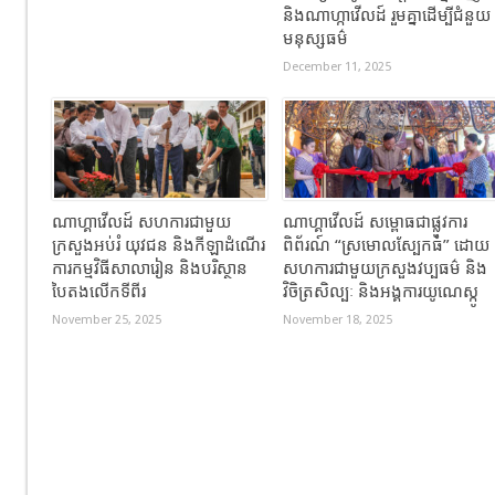
និងណាហ្កាវើលដ៍ រួមគ្នាដើម្បីជំនួយ
មនុស្សធម៌
December 11, 2025
ណាហ្គាវើលដ៍ សហការជាមួយ
ណាហ្គាវើលដ៍ សម្ពោធជាផ្លូវការ
ក្រសួងអប់រំ យុវជន និងកីឡាដំណើរ
ពិព័រណ៍ “ស្រមោលស្បែកធំ” ដោយ
ការកម្មវិធីសាលារៀន និងបរិស្ថាន
សហការជាមួយក្រសួងវប្បធម៌ និង
បៃតងលើកទីពីរ
វិចិត្រសិល្បៈ និងអង្គការយូណេស្កូ
November 25, 2025
November 18, 2025