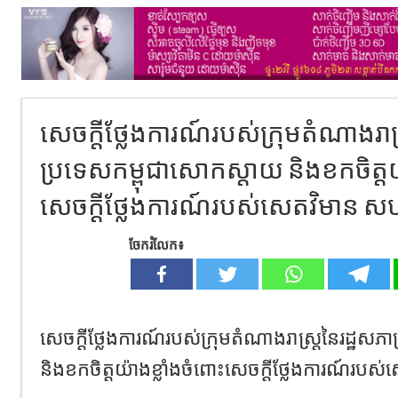
សេចក្តីថ្លែងការណ៍របស់ក្រុមតំណាងរាស្
ប្រទេសកម្ពុជាសោកស្តាយ និងខកចិត្តយ
សេចក្តីថ្លែងការណ៍របស់សេតវិមាន សហ
ចែករំលែក៖
សេចក្តីថ្លែងការណ៍របស់ក្រុមតំណាងរាស្ត្រនៃរដ្ឋស
និងខកចិត្តយ៉ាងខ្លាំងចំពោះសេចក្តីថ្លែងការណ៍របស