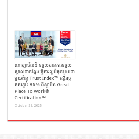
ណាហ្គាវើលដ៍ ទទួលបានការទទួល
ស្គាល់ជាកន្លែងធ្វើការល្អបំផុតមួយជា
មួយពិន្ទុ Trust Index™ ស្ទើរល្អ
ឥតខ្ចោះ ៩៥% ពីស្ថាប័ន Great
Place To Work®
Certification™
October 28, 2025