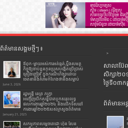
ព័ត៌មានសង្គមថ្មីៗ ៖
>
ឪពុក-ម្ដាយអស់ការអត់ធ្មត់,ប្ដឹងសមត្ថ
សាលាប៊ែលធ
កិច្ចឱ្យចាប់ខ្លួនកូនប្រុសបង្កើតប្រើប្រាស់
សិក្សា២
គ្រឿងញៀន ក្នុងករណីហិង្សាដោយ
ចេតនានិងគំរាមកំហែងថានឹងសម្លាប់
ថ្ងៃទី០៣ក
June 3, 2026
រដ្ឋមន្រ្តី​ នេត្រ​ ភក្ត្រា​
អញ្ជើញបើកសន្និបាតបូកសរុបលទ្ធ
ព័ត៌មានអន្
ផលការងារឆ្នាំ២០២៤ និងលើកទិសដៅ
ការងារឆ្នាំ២០២៥របស់​ក្រសួង​ព័ត៌មាន​
January 21, 2025
សកម្មភាពសម្តេចតេជោ ហ៊ុន សែន