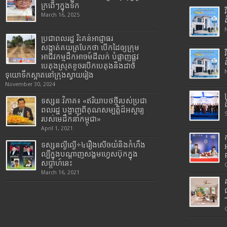
ក្រពើៗក្នុងទឹក
March 16, 2025
ប្រជាពលរដ្ឋ រិះគន់អាជ្ញាធរ
សង្កាត់គយត្របែកថា បើកដៃឲ្យក្រុម
អាជីវកម្មដឹកអាចម៍ដីលក់ បំផ្លាញផ្លូវ
បេតុងស្រុតខូចរបើកបេតុងនិងដាច់
ទុយោទឹកស្អាតនៅក្រុងស្វាយរៀង
November 30, 2024
ទស្សនៈវិភាគ៖ «ឥរិយាបថថ្មីរបស់ប្រជា
ពលរដ្ឋ បង្ហាញពីគុណសម្បត្តិដ៏អស្ចារ្យ
របស់មេដឹកនាំកម្ពុជា»
April 1, 2021
ទស្សនល្ងីល្ងើ÷៤រឿងសើចយំនិងកំហឹង
ល្បីក្នុងបណ្តាញសង្គមហ្វេសប៊ុកក្នុង
សប្តាហ៍នេះ
March 16, 2021