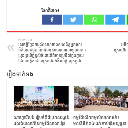
ចែករំលែក៖
Previous:
សេចក្តីថ្លែងការណ៍សហភាពសហព័ន្ធអ្នកសារ
អភិប
ព័ត៌មានកម្ពុជាអំពាវនាវសាធារណជនឲ្យមានការ
ក្រោមឱវាទ
ប្រុងប្រយ័ត្នខ្ពស់ចំពោះព័ត៌មានប្រឌិតក្លែងក្លាយ​
ដែលបង្កើតដោយក្រុមជនងងឹតបំផ្លាញកម្ពុជា
រឿងទាក់ទង
ណាហ្គាវើលដ៍ រៀបចំពិធីប្រគល់រង្វាន់
កម្មវិធីលើកកម្ពស់សហគមន៍៖
ដល់ជ័យលាភីនៃកម្មវិធីសាលារៀន
មូលនិធិកំពង់ដេវ៉ា ចាប់ផ្តើមយុទ្ធនា