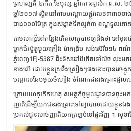
ព្រហស្បតិ៍ ៤កើត ខែបុស្ស ឆ្នាំរកា នព្វស័ក ព.ស. ២៥៦
ឆ្នាំ២០១៧ ស្ថិតនៅតាមបណ្តោយផ្លូវលេខ៣៣០ខា
ជាង១០០ម៉ែត្រ ក្នុងសង្កាត់ទឹកល្អក់៣ ខណ្ឌទួលគោគ
តាមសាក្សីនៅកន្លែងកើតហេតុបានឲ្យដឹងថា នៅមុ
ម្នាក់ជិះម៉ូតូមួយគ្រឿង ម៉ាកឌ្រីម សង់ស៊េរី០១៤ ពណ
ភ្នំពេញ1FJ-5387 ជិះទិសដៅពីកើតទៅលិច លុះម
ខាងលើ ដោយខ្លួនស្រវឹងស្រឿងៗផងនោះបានរេចង្កូត
បណ្តាលឆែបមួយចំហៀង ចំណែកជនរងគ្រោះដួលបោកន
ក្រោយហេតុកើតហេតុ សមត្ថកិច្ចមូលដ្ឋានបានចុះ
ញាតិដើម្បីយកជនរងគ្រោះទៅព្យាបាលដោយខ្លួនឯង ច
ប្រគល់ជូនសាច់ញាតិយកត្រឡប់ទៅផ្ទះវិញ ៕ សុខ