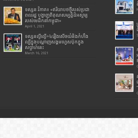
ទស្សនៈវិភាគ៖ «ឥរិយាបថថ្មីរបស់ប្រជា
ពលរដ្ឋ បង្ហាញពីគុណសម្បត្តិដ៏អស្ចារ្យ
របស់មេដឹកនាំកម្ពុជា»
April 1, 2021
ទស្សនល្ងីល្ងើ÷៤រឿងសើចយំនិងកំហឹង
ល្បីក្នុងបណ្តាញសង្គមហ្វេសប៊ុកក្នុង
សប្តាហ៍នេះ
March 16, 2021