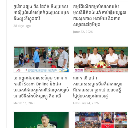
កូរ៉េខាងត្បូង ចិន តៃវ៉ាន់ និងប្រទេស
កម្មវិធីលើកកម្ពស់សហគមន៍៖
អាស៊ីបូព៌ាដទៃទៀតកំពុងប្រឈមមុខ
មូលនិធិកំពង់ដេវ៉ា ចាប់ផ្តើមយុទ្ធនា
នឹងព្យុះទីហ្វុងបាវី
ការសុខភាព អនាម័យ និងភាព
សម្អាតនៅភូមិអុង
28 days ago
June 22, 2026
ឃាត់ខ្លួនជនបរទេសចំនួន ១៣នាក់
លោក លី ធុជ ៖
ករណី Scam Online និងជន
ការបោសសម្អាតមីនគឺជាការស្តារ
បរទេសដែលស្នាក់នៅដែលខុសច្បាប់
ជីវភាពរស់នៅប្រកដោយសេចក្តី
នៅលើទីតាំងបឹងហ្គាឡូ គីម ឈី
ថ្លៃថ្នូររបស់ប្រជាពលរដ្ឋ
March 11, 2026
February 24, 2026