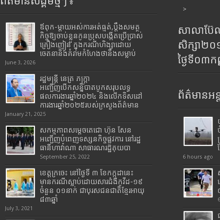
ព័ត៌មានសង្គមថ្មីៗ ៖
>
ឪពុក-ម្ដាយអស់ការអត់ធ្មត់,ប្ដឹងសមត្ថ
សាលាប៊ែលធ
កិច្ចឱ្យចាប់ខ្លួនកូនប្រុសបង្កើតប្រើប្រាស់
សិក្សា២
គ្រឿងញៀន ក្នុងករណីហិង្សាដោយ
ចេតនានិងគំរាមកំហែងថានឹងសម្លាប់
ថ្ងៃទី០៣ក
June 3, 2026
រដ្ឋមន្រ្តី​ នេត្រ​ ភក្ត្រា​
អញ្ជើញបើកសន្និបាតបូកសរុបលទ្ធ
ព័ត៌មានអន្
ផលការងារឆ្នាំ២០២៤ និងលើកទិសដៅ
ការងារឆ្នាំ២០២៥របស់​ក្រសួង​ព័ត៌មាន​
January 21, 2025
សកម្មភាពសម្តេចតេជោ ហ៊ុន សែន
អញ្ជើញបំពេញទស្សនកិច្ចផ្លូវការ នៅរដ្ឋ
ធានីហាវ៉ាណា សាធារណរដ្ឋគុយបា
September 25, 2022
6 hours ago
ខេត្តក្រចេះ នៅថ្ងៃទី ៣ ខែកក្កដានេះ
មានករណីស្លាប់ដោយសារជំងឺកូវីដ-១៩
ចំនួន ០១នាក់ ជាបុរសជនជាតិខ្មែរអាយុ
៨៣ឆ្នាំ
July 3, 2021