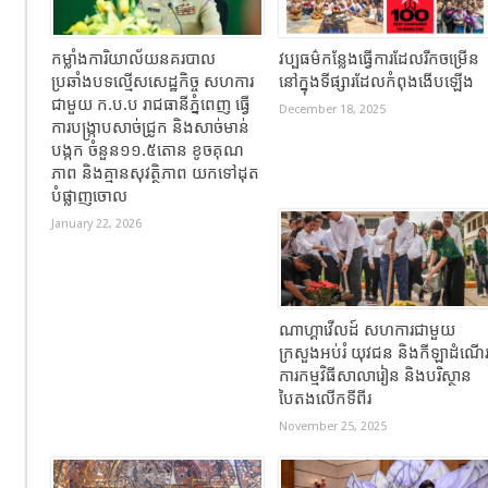
កម្លាំងការិយាល័យនគរបាល
វប្បធម៌កន្លែងធ្វើការដែលរីកចម្រើន
ប្រឆាំងបទល្មើសសេដ្ឋកិច្ច សហការ
នៅក្នុងទីផ្សារដែលកំពុងងើបឡើង
ជាមួយ ក.ប.ប រាជធានីភ្នំពេញ ធ្វើ
December 18, 2025
ការបង្ក្រាបសាច់ជ្រូក និងសាច់មាន់
បង្កក ចំនួន១១.៥តោន ខូចគុណ
ភាព និងគ្មានសុវត្ថិភាព យកទៅដុត
បំផ្លាញចោល
January 22, 2026
ណាហ្គាវើលដ៍ សហការជាមួយ
ក្រសួងអប់រំ យុវជន និងកីឡាដំណើ
ការកម្មវិធីសាលារៀន និងបរិស្ថាន
បៃតងលើកទីពីរ
November 25, 2025