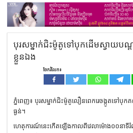
បុរសម្នាក់ជិះម៉ូតូទៅបុកដើមស្វាយបណ្
ខ្លួនឯង
ចែករំលែក៖
ភ្នំពេញ៖ បុរសម្នាក់ជិះម៉ូតូលឿនពេករេចង្កូតទៅបុ
ធ្ងន់។
ហេតុការណ៍នេះកើតឡើងកាលពីវេលាម៉ោង០០នាទីរំល