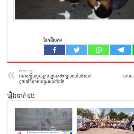
ចែករំលែក៖
Previous:
ជនសង្ស័យមួយក្រុមលួចគោ២ក្បាលទៅចងលាក់
នគរបា
ទុកនៅទីលានបញ្ចុះសពទាំងថ្ងៃ
រឿងទាក់ទង