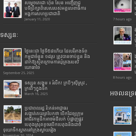
សម្តេចតេជោ ហ៊ុន សែន អញ្ជើញជួ
បទីប្រឹក្សាពិសេសរបស់អគ្គលេខាធិការ
អង្គការសហប្រជាជាតិ
January 11, 2020
7 hours ago
ទស្សនៈ
ថ្ងៃនេះជា ថ្ងៃទី៥៨ហើយ ដែលវីរកងទ័ព
កម្ពុជាចំនួន ១៨រូប ត្រូវបានចាប់ខ្លួន និង
ដាក់ឱ្យស្ថិតក្រោមការឃុំគ្រងរបស់
យោធាថៃ
September 25, 2025
8 hours ago
ទស្សនៈសង្គម ៖ រំលឹក! ក្របីៗស៊ីស្រូវ ,
ក្រពើៗក្នុងទឹក
អចលនទ្រព
March 16, 2025
ប្រជាពលរដ្ឋ រិះគន់អាជ្ញាធរ
សង្កាត់គយត្របែកថា បើកដៃឲ្យក្រុម
អាជីវកម្មដឹកអាចម៍ដីលក់ បំផ្លាញផ្លូវ
បេតុងស្រុតខូចរបើកបេតុងនិងដាច់
ទុយោទឹកស្អាតនៅក្រុងស្វាយរៀង
November 30, 2024