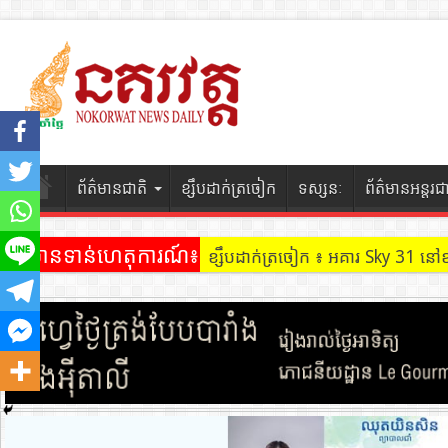
ព័ត៌មានជាតិ
ខ្សឹបដាក់ត្រចៀក
ទស្សនៈ
ព័ត៌មានអន្តរជ
ព័ត៌មានទាន់ហេតុការណ៍៖
ខ្សឹបដាក់ត្រចៀក ៖ អគារ Sky 31 នៅ