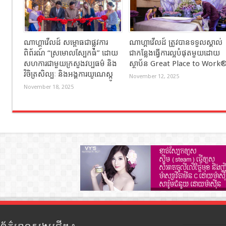
ណាហ្គាវើលដ៍ សម្ពោធជាផ្លូវការ
ណាហ្គាវើលដ៍ ត្រូវបានទទួលស្គាល់
ពិព័រណ៍ “ស្រមោលស្បែកធំ” ដោយ
ជាកន្លែងធ្វើការល្អបំផុតមួយដោយ
សហការជាមួយក្រសួងវប្បធម៌ និង
ស្ថាប័ន Great Place to Work
វិចិត្រសិល្បៈ និងអង្គការយូណេស្កូ
November 12, 2025
November 18, 2025