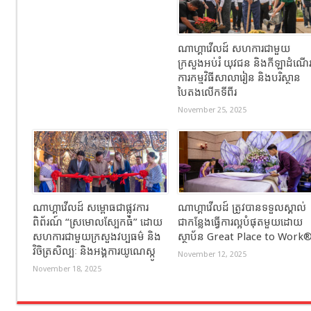
ណាហ្គាវើលដ៍ សហការជាមួយ
ក្រសួងអប់រំ យុវជន និងកីឡាដំណើ
ការកម្មវិធីសាលារៀន និងបរិស្ថាន
បៃតងលើកទីពីរ
November 25, 2025
ណាហ្គាវើលដ៍ សម្ពោធជាផ្លូវការ
ណាហ្គាវើលដ៍ ត្រូវបានទទួលស្គាល់
ពិព័រណ៍ “ស្រមោលស្បែកធំ” ដោយ
ជាកន្លែងធ្វើការល្អបំផុតមួយដោយ
សហការជាមួយក្រសួងវប្បធម៌ និង
ស្ថាប័ន Great Place to Work
វិចិត្រសិល្បៈ និងអង្គការយូណេស្កូ
November 12, 2025
November 18, 2025