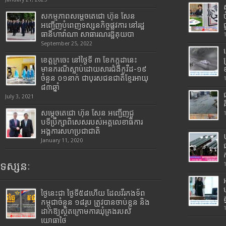
សកម្មភាពសម្តេចតេជោ ហ៊ុន សែន
អញ្ជើញបំពេញទស្សនកិច្ចផ្លូវការ នៅរដ្ឋ
ធានីហាវ៉ាណា សាធារណរដ្ឋគុយបា
September 25, 2022
ខេត្តក្រចេះ នៅថ្ងៃទី ៣ ខែកក្កដានេះ
មានករណីស្លាប់ដោយសារជំងឺកូវីដ-១៩
ចំនួន ០១នាក់ ជាបុរសជនជាតិខ្មែរអាយុ
៨៣ឆ្នាំ
July 3, 2021
សម្តេចតេជោ ហ៊ុន សែន អញ្ជើញជួ
បទីប្រឹក្សាពិសេសរបស់អគ្គលេខាធិការ
អង្គការសហប្រជាជាតិ
January 11, 2020
ទស្សនៈ
ថ្ងៃនេះជា ថ្ងៃទី៥៨ហើយ ដែលវីរកងទ័ព
កម្ពុជាចំនួន ១៨រូប ត្រូវបានចាប់ខ្លួន និង
ដាក់ឱ្យស្ថិតក្រោមការឃុំគ្រងរបស់
យោធាថៃ