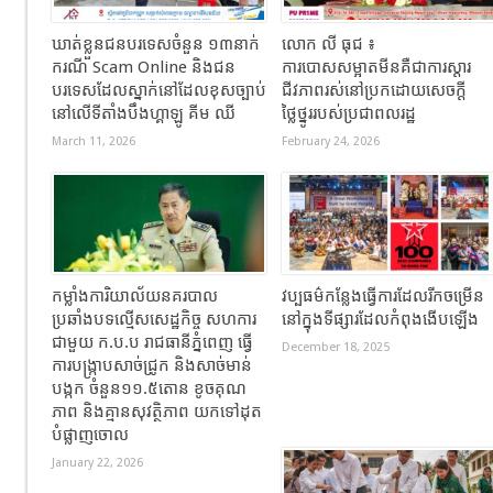
ឃាត់ខ្លួនជនបរទេសចំនួន ១៣នាក់
លោក លី ធុជ ៖
ករណី Scam Online និងជន
ការបោសសម្អាតមីនគឺជាការស្តារ
បរទេសដែលស្នាក់នៅដែលខុសច្បាប់
ជីវភាពរស់នៅប្រកដោយសេចក្តី
នៅលើទីតាំងបឹងហ្គាឡូ គីម ឈី
ថ្លៃថ្នូររបស់ប្រជាពលរដ្ឋ
March 11, 2026
February 24, 2026
កម្លាំងការិយាល័យនគរបាល
វប្បធម៌កន្លែងធ្វើការដែលរីកចម្រើន
ប្រឆាំងបទល្មើសសេដ្ឋកិច្ច សហការ
នៅក្នុងទីផ្សារដែលកំពុងងើបឡើង
ជាមួយ ក.ប.ប រាជធានីភ្នំពេញ ធ្វើ
December 18, 2025
ការបង្ក្រាបសាច់ជ្រូក និងសាច់មាន់
បង្កក ចំនួន១១.៥តោន ខូចគុណ
ភាព និងគ្មានសុវត្ថិភាព យកទៅដុត
បំផ្លាញចោល
January 22, 2026