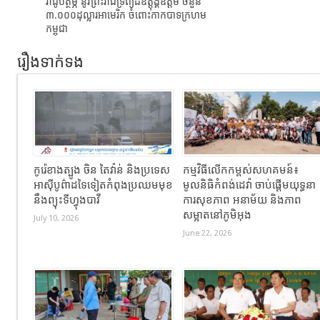
រាជូបត្ថម្ភ​ នូវព្រះរាជទ្រព្យដ៏ឧត្តុង្គឧត្តម ចំនួន
៣.០០០ដុល្លារអាមេរិក​ ចំពោះកាកបាទក្រហម
កម្ពុជា
រឿងទាក់ទង
កូរ៉េខាងត្បូង ចិន តៃវ៉ាន់ និងប្រទេស
កម្មវិធីលើកកម្ពស់សហគមន៍៖
អាស៊ីបូព៌ាដទៃទៀតកំពុងប្រឈមមុខ
មូលនិធិកំពង់ដេវ៉ា ចាប់ផ្តើមយុទ្ធនា
នឹងព្យុះទីហ្វុងបាវី
ការសុខភាព អនាម័យ និងភាព
សម្អាតនៅភូមិអុង
July 10, 2026
June 22, 2026