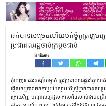
ឆក់បានសម្រេចហើយបត់ម៉ូតូត្រឡប់ក្រ
ប្រជាពលរដ្ឋចាប់ក្របួចជាប់
ចែករំលែក៖
ភ្នំពេញ៖ ជនសង្ស័យម្នាក់ ត្រូវប្រជាពលរដ្ឋនាំគ្នាឃាត់
ធ្វើសកម្មភាពឆក់កាបូបដៃស្ពាយពីស្រ្តីម្នាក់បានសម្រ
ក្រោយវិញ បណ្ដាលឲ្យដួល កាលពីវេលាម៉ោង១០ព្រឹក
ឆ្នាំរកា នព្វស័ក ព.ស. ២៥៦១ ត្រូវនឹងថ្ងៃទី១៣ ខែ