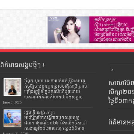
ព័ត៌មានសង្គមថ្មីៗ ៖
>
ឪពុក-ម្ដាយអស់ការអត់ធ្មត់,ប្ដឹងសមត្ថ
សាលាប៊ែលធ
កិច្ចឱ្យចាប់ខ្លួនកូនប្រុសបង្កើតប្រើប្រាស់
សិក្សា២
គ្រឿងញៀន ក្នុងករណីហិង្សាដោយ
ចេតនានិងគំរាមកំហែងថានឹងសម្លាប់
ថ្ងៃទី០៣ក
June 3, 2026
រដ្ឋមន្រ្តី​ នេត្រ​ ភក្ត្រា​
អញ្ជើញបើកសន្និបាតបូកសរុបលទ្ធ
ព័ត៌មានអន្
ផលការងារឆ្នាំ២០២៤ និងលើកទិសដៅ
ការងារឆ្នាំ២០២៥របស់​ក្រសួង​ព័ត៌មាន​
January 21, 2025