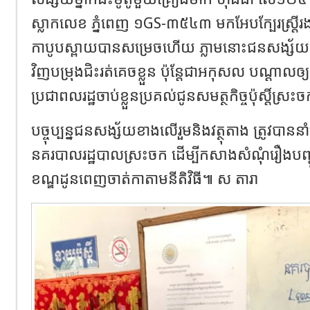
ស្លាកលេខ ភ្នំពេញ ១GS-៣៥៤៣ មកអែបក្បែរស្រ្តីរង
កាបូបស្ពាយបានសម្រេចហើយ ភ្លាមនោះជនសង្ស័យក៏
វិញបម្រុងជិះរត់គេចខ្លួន ប៉ុន្តែជាអកុសល បណ្ដាលឲ្យដ
ប្រជាពលរដ្ឋចាប់ខ្លួនប្រគល់ជូនសមត្ថកិច្ចប៉ុស្តិ៍ស្រះ
បច្ចុប្បន្នជនសង្ស័យខាងលើរួមនិងវត្ថុតាង ត្រូវបាននា
នគរបាលរដ្ឋបាលស្រះចក ដើម្បីកសាងសំណុំរឿងបញ្
ខណ្ឌដូនពេញចាត់កាតាមនីតិវិធី៕ ស តារា