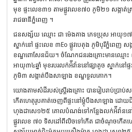
មុខ ផ្ទះលេខ៣១ តាមផ្លូវលេខ៧០ ភូមិ២១ សង្កាត់
រាជធានីភ្នំពេញ ។
ជនសង្ស័យ ឈ្មោះ ជា ម៉េងគាង ភេទប្រុស អាយុ១៧ ឆ
ស្នាក់នៅ ផ្ទះលេខ ៣Eo ផ្លូវបេតុង ភូមិបុរីភ្នំពេញ សង្ក
ខណ្ឌពោសែនជ័យ។ ចំណែកជនរងគ្រោះមានឈ្មោះ ព៉ំ 
អាយុ៣៤ឆ្នាំ មុខរបរលក់អ៉ីវ៉ាននៅផ្សាតូច ស្នាក់ន
ភូមិ៣ សង្កាត់បឹងសាឡាង ខណ្ឌទួលគោក។
យោងតាមសំដីរបស់ស្រ្តីរងគ្រោះ បានរៀបរាប់ប្រាប់សម
កើតហេតុរូបគាត់ចេញពីផ្ទះនៅម្តុំបឹងសាឡាង ដោយជិ
ហុងដាសេ១២៥ គោលបំណង់ទៅកន្លែងលក់អ៉ីវ៉ាននៅផ្
ផ្លូវលេខ ៧០ ទិសដៅពីលិចទៅកើត ជាចំណុចកើតហ
សង្ស័យម្នាក់ជិះម៉ូតូមួយគ្រឿងម៉ាក ហុងដា សេ១២