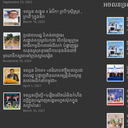
September 25, 2025
អចលនទ្រព
ទស្សនៈសង្គម ៖ រំលឹក! ក្របីៗស៊ីស្រូវ ,
ក្រពើៗក្នុងទឹក
March 16, 2025
ប្រជាពលរដ្ឋ រិះគន់អាជ្ញាធរ
សង្កាត់គយត្របែកថា បើកដៃឲ្យក្រុម
អាជីវកម្មដឹកអាចម៍ដីលក់ បំផ្លាញផ្លូវ
បេតុងស្រុតខូចរបើកបេតុងនិងដាច់
ទុយោទឹកស្អាតនៅក្រុងស្វាយរៀង
November 30, 2024
ទស្សនៈវិភាគ៖ «ឥរិយាបថថ្មីរបស់ប្រជា
ពលរដ្ឋ បង្ហាញពីគុណសម្បត្តិដ៏អស្ចារ្យ
របស់មេដឹកនាំកម្ពុជា»
April 1, 2021
ទស្សនល្ងីល្ងើ÷៤រឿងសើចយំនិងកំហឹង
ល្បីក្នុងបណ្តាញសង្គមហ្វេសប៊ុកក្នុង
សប្តាហ៍នេះ
March 16, 2021