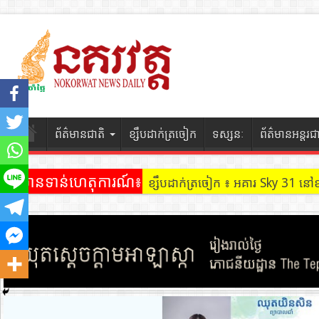
ព័ត៌មានជាតិ
ខ្សឹបដាក់ត្រចៀក
ទស្សនៈ
ព័ត៌មានអន្តរជ
ព័ត៌មានទាន់ហេតុការណ៍៖
ខ្សឹបដាក់ត្រចៀក ៖ អគារ Sky 31 នៅ
ខ្សឹបដាក់ត្រចៀក ៖ ដល់ករ ! ឈ្មួញដ