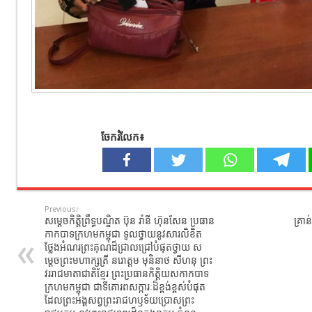
ចែករំលែក៖
Previous:
សម្ដេចកិត្តិព្រឹទ្ធបណ្ឌិត ប៊ុន រ៉ានី ហ៊ុនសែន ប្រធាន
គ្រា
កាកបាទក្រហមកម្ពុជា ទូលថ្វាយនូវសារលិខិត
ថ្លែងអំណរព្រះគុណដ៏ជ្រាលជ្រៅបំផុតថ្វាយ ស
ម្តេចព្រះមហាក្សត្រី​ នរោត្តម​ មុនិនាថ​ សីហនុ​ ព្រះ
វររាជមាតាជាតិខ្មែរ​ ព្រះប្រធានកិត្តិយសកាកបាទ
ក្រហមកម្ពុជា​ ជាទីគោរពសក្ការៈដ៏ខ្ពង់ខ្ពស់បំផុត
ដែលព្រះអង្គសព្វព្រះរាជហឫទ័យប្រោសព្រះ