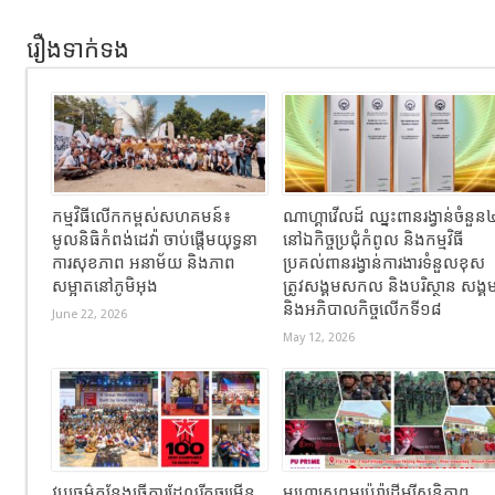
រឿងទាក់ទង
កម្មវិធីលើកកម្ពស់សហគមន៍៖
ណាហ្គាវើលដ៍ ឈ្នះពានរង្វាន់ចំនួន
មូលនិធិកំពង់ដេវ៉ា ចាប់ផ្តើមយុទ្ធនា
នៅឯកិច្ចប្រជុំកំពូល និងកម្មវិធី
ការសុខភាព អនាម័យ និងភាព
ប្រគល់ពានរង្វាន់ការងារទំនួលខុស
សម្អាតនៅភូមិអុង
ត្រូវសង្គមសកល និងបរិស្ថាន សង្គ
និងអភិបាលកិច្ចលើកទី១៨
June 22, 2026
May 12, 2026
វប្បធម៌កន្លែងធ្វើការដែលរីកចម្រើន
មហោស្រពអូប៉េរ៉ាដើម្បីសន្តិភាព