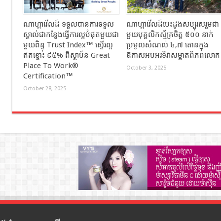
ណាហ្គាវើលដ៍ ទទួលបានការទទួល
ណាហ្គាវើលដ៍បេះដូងសប្បុរសរួមជា
ស្គាល់ជាកន្លែងធ្វើការល្អបំផុតមួយជា
មួយបុគ្គលិកស្ម័គ្រចិត្ត ៥០០ នាក់
មួយពិន្ទុ Trust Index™ ស្ទើរល្អ
ប្រមូលសំណល់ ៤,៧ តោនក្នុង
ឥតខ្ចោះ ៩៥% ពីស្ថាប័ន Great
ឱកាសអបអរទិវាសម្អាតពិភពលោក
Place To Work®
October 3, 2025
Certification™
October 28, 2025