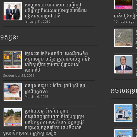
សម្តេចតេជោ ហ៊ុន សែន អញ្ជើញជួ
បទីប្រឹក្សាពិសេសរបស់អគ្គលេខាធិការ
អង្គការសហប្រជាជាតិ
នាក់ផ្សេងទៀ
January 11, 2020
10 hours ago
ទស្សនៈ
ថ្ងៃនេះជា ថ្ងៃទី៥៨ហើយ ដែលវីរកងទ័ព
កម្ពុជាចំនួន ១៨រូប ត្រូវបានចាប់ខ្លួន និង
ដាក់ឱ្យស្ថិតក្រោមការឃុំគ្រងរបស់
យោធាថៃ
September 25, 2025
ទស្សនៈសង្គម ៖ រំលឹក! ក្របីៗស៊ីស្រូវ ,
អចលនទ្រព
ក្រពើៗក្នុងទឹក
March 16, 2025
ប្រជាពលរដ្ឋ រិះគន់អាជ្ញាធរ
សង្កាត់គយត្របែកថា បើកដៃឲ្យក្រុម
អាជីវកម្មដឹកអាចម៍ដីលក់ បំផ្លាញផ្លូវ
បេតុងស្រុតខូចរបើកបេតុងនិងដាច់
ទុយោទឹកស្អាតនៅក្រុងស្វាយរៀង