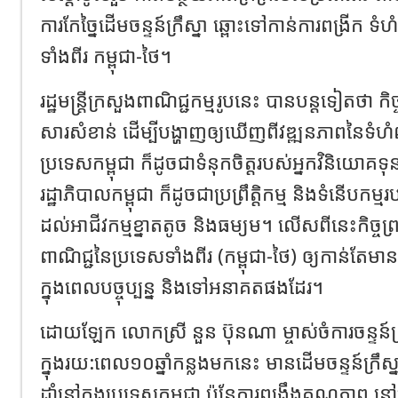
ការកែច្នៃដើមចន្ទន៍ក្រឹស្នា ឆ្ពោះទៅកាន់ការពង្រីក ទំ
ទាំងពីរ កម្ពុជា-ថៃ។
រដ្ឋមន្ត្រីក្រសួងពាណិជ្ជកម្មរូបនេះ បានបន្តទៀតថា ក
សារសំខាន់ ដើម្បីបង្ហាញឲ្យឃើញពីវឌ្ឍនភាពនៃទំហំព
ប្រទេសកម្ពុជា ក៏ដូចជាទំនុកចិត្តរបស់អ្នកវិនិយោគទ
រដ្ឋាភិបាលកម្ពុជា ក៏ដូចជាប្រព្រឹត្តិកម្ម និងទំនើបក
ដល់អាជីវកម្មខ្នាតតូច និងធម្យម។ លើសពីនេះកិច្ចព្
ពាណិជ្ជនៃប្រទេសទាំងពីរ (កម្ពុជា-ថៃ) ឲ្យកាន់តែមានស
ក្នុងពេលបច្ចុប្បន្ន និងទៅអនាគតផងដែរ។
ដោយឡែក លោកស្រី នួន ប៊ុនណា ម្ចាស់ចំការចន្ទន៍ក្រ
ក្នុងរយ:ពេល១០ឆ្នាំកន្លងមកនេះ មានដើមចន្ទន៍ក្រឹស
ដាំនៅក្នុងប្រទេសកម្ពុជា ប៉ុន្តែការពង្រឹងគុណភា