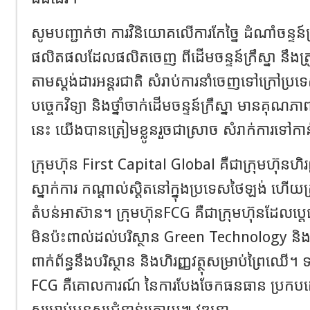
សូមបញ្ជាក់ថា ការវិនិយោគលើការកែច្នៃ ដំណាំចន្ទន៍ក្រ
ផលិតផលដែលផលិតចេញ ពីដើមចន្ទន៍ក្រឹស្នា នឹងត្
តាមស្តង់ដារអន្តរជាតិ សំរាប់ការនាំចេញទៅក្រៅប្រទ
បច្ចេកវិទ្យា និងថ្នាំចាក់ដើមចន្ទន៍ក្រឹស្នា មានគុណភាព
នេះ យើងបានត្រៀមខ្លូនរួចជាស្រាច សំរាក់ការទៅក
ក្រុមហ៊ុន First Capital Global គឺជាក្រុមហ៊ុនហិរញ
ស្នាក់ការ កណ្តាល់ស្តិតនៅក្នុងប្រទេសថៃឡង់ ហើយត្រ
តំបន់អាស៊ាន។ ក្រុមហ៊ុនFCG គឺជាក្រុមហ៊ុនដែលប្តេជា
មិនប៉ះពាល់ដល់បរិស្ថាន Green Technology និង
ពាក់ព័ន្ធនឹងបរិស្ថាន និងហិរញ្ញវត្ថុសម្រាប់ព្រៃឈើ
FCG គឺគោលការណ៍ នៃការបែងចែកធនធាន ប្រកបដ
សម្រាប់មនុស្សជំនាន់ក្រោយ៕ វឌ្ឍនា