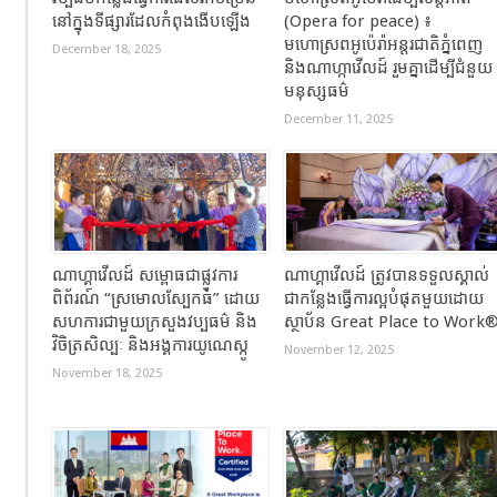
នៅក្នុងទីផ្សារដែលកំពុងងើបឡើង
(Opera for peace) ៖
មហោស្រពអូប៉េរ៉ាអន្តរជាតិភ្នំពេញ
December 18, 2025
និងណាហ្កាវើលដ៍ រួមគ្នាដើម្បីជំនួយ
មនុស្សធម៌
December 11, 2025
ណាហ្គាវើលដ៍ សម្ពោធជាផ្លូវការ
ណាហ្គាវើលដ៍ ត្រូវបានទទួលស្គាល់
ពិព័រណ៍ “ស្រមោលស្បែកធំ” ដោយ
ជាកន្លែងធ្វើការល្អបំផុតមួយដោយ
សហការជាមួយក្រសួងវប្បធម៌ និង
ស្ថាប័ន Great Place to Work
វិចិត្រសិល្បៈ និងអង្គការយូណេស្កូ
November 12, 2025
November 18, 2025