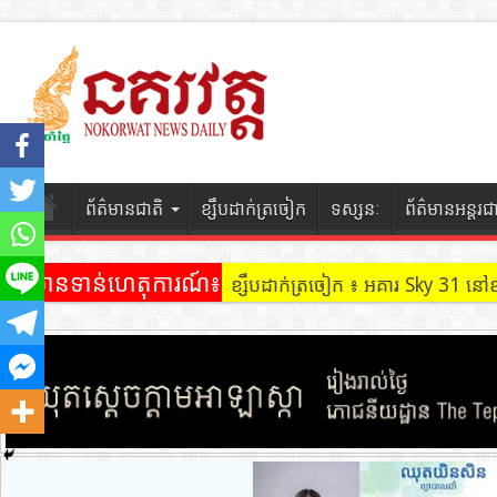
ព័ត៌មានជាតិ
ខ្សឹបដាក់ត្រចៀក
ទស្សនៈ
ព័ត៌មានអន្តរជ
ព័ត៌មានទាន់ហេតុការណ៍៖
ខ្សឹបដាក់ត្រចៀក ៖ អគារ Sky 31 នៅ