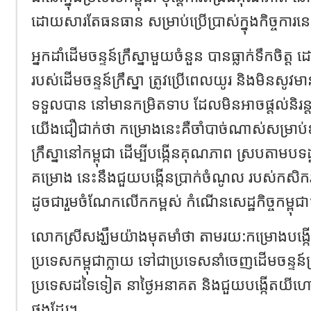
ដោយសារតែធនធាន សម្រាប់ប្រើប្រាស់ក្នុងកិច្ចការ
អ្នកដាំដើមចន្ទន៍ក្រឹស្នាមួយចំនួន បានធ្លាក់ទឹកចិ
របស់ដើមចន្ទន៍ក្រឹស្នា ត្រូវប្រើពេលយូរ និងមិ
ទទួលបាន នៅមានកម្រិតទាប ដែលមិនអាចផ្តល់និរន្តភាព 
យើងជឿជាក់ថា កម្រោងនេះគឺចាំបាច់ណាស់សម្រាប់ឧ
ក្រឹស្នានៅកម្ពុជា ដើម្បីបង្កើនគុណភាព ស្របតាមបទដ
គម្រោង នេះនឹងជួយបង្កើនប្រាក់ចំណូល របស់កសិករដែ
ដូចជារួមចំណែកលើកកម្ពស់ កំណើនសេដ្ឋកិច្ចកម្ពុជ
លោកស្រីសង្ឃឹមយ៉ាងមុតមាំថា តាមរយ:កម្រោងបង្
ប្រទេសកម្ពុជាក្លាយ ទៅជាប្រទេសនាំចេញដើមចន្ទន៍ក
ប្រទេសដទៃទៀត នាថ្ងៃអនាគត និងជួយបង្កើតយីហោ
ផងដែរ។