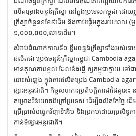
ដំណាំចន្ទន៍ក្រឹស្នា ដែលមានគុណភាពល្អសំរាប់ការកែច្នៃ
លើគម្រោងចន្ទន៍ក្រឹស្នា នៅក្នុងប្រទេសកម្ពុជា ដោយរ
ក្រឹស្នាចំនួន១ខែ៩ដើម និងចាប់ផ្តើមក្នុងរយៈពេល 
១,០០០,០០០,លានដើម។
សំរាប់ដំណាក់កាលទី១ ខ្លឹមចន្ទន៍ក្រឹស្នាទាំងអស់នោះ នឹ
ផលិតជា ប្រេងចន្ទន៍ក្រឹស្នាកម្ពុជា Cambodia 
មានគុណភាពខ្ពល់ ដែលនឹងធ្វើ ឲ្យកម្ពុជាក្លាយ ទ
បោះសំឡេង ក្នុងការផលិតប្រេង Cambodia agarw
ផ្សារអន្តរជាតិ។ កិច្ចសហការប្រតិបត្តិការជាដៃគូនេះ
គម្រោងវិនិយោគពីក្រៅប្រទេស ដើម្បីផលិតកែច្នៃ ដើមច
ប្រើប្រាស់បច្ចេកវិទ្យាទំនើប និងប្រកបដោយប្រសិទ្
កាន់ទីផ្សារអន្តរជាតិ។