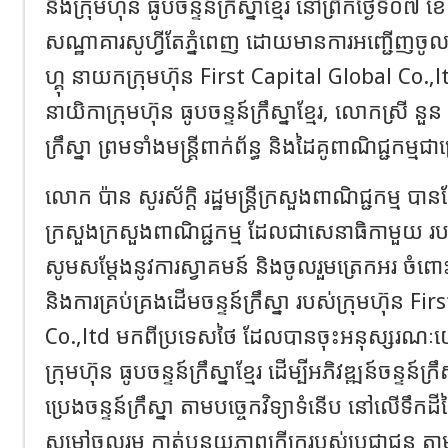
និងក្រុមហ៊ុន ធូបចន្ទន៍ក្រឹស្នាខ្មែរ នៅព្រឹកថ្ងៃទី០៧ 
សណ្ឋាគារសូហ្វីតែភ្នំពេញ ដោយមានការអញ្ជើញច
ហ្គុ នាយកក្រុមហ៊ុន First Capital Global Co.,l
នាយិកាក្រុមហ៊ុន ធូបចន្ទន៍ក្រឹស្នាខ្មែរ, លោកស្រី នួន
ក្រឹស្នា ព្រមទាំងមន្រ្តីពាក់ព័ន្ធ និងដៃគូពាណិជ្ជកម្ម
លោក ប៉ាន សូរស័ក្តិ រដ្ឋមន្ត្រីក្រសួងពាណិជ្ជកម្ម បាន
ក្រសួងក្រសួងពាណិជ្ជកម្ម ដែលជាសេនាធិកាមួយ របស់
សូមសម្ដែងនូវការស្វាគមន៍ និងចូលរួមត្រេកអរ ចំពោះក
និងការគ្រប់គ្រងដើមចន្ទន៍ក្រឹស្នា របស់ក្រុមហ៊ុន F
Co.,ltd មកពីប្រទេសថៃ ដែលបានចុះអនុស្សរណៈ
ក្រុមហ៊ុន ធូបចន្ទន៍ក្រឹស្នាខ្មែរ ដើម្បីអភិវឌ្ឍន៍ចន្ទន៍ក
ប្រេងចន្ទន៍ក្រឹស្នា តាមបច្ចេកវិទ្យាទំនើប នៅលើទឹកដី
សម្ដៅចូលរួម កាត់បន្ថយភាពក្រីក្ររបស់ប្រជាជន តា