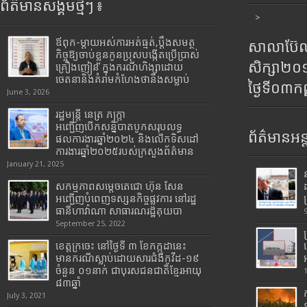
ព័ត៌មានសង្គមថ្មីៗ ៖
>
ឪពុក-ម្ដាយអស់ការអត់ធ្មត់,ប្ដឹងសមត្ថ
សាលាប៊ែលធ
កិច្ចឱ្យចាប់ខ្លួនកូនប្រុសបង្កើតប្រើប្រាស់
សិក្សា២
គ្រឿងញៀន ក្នុងករណីហិង្សាដោយ
ចេតនានិងគំរាមកំហែងថានឹងសម្លាប់
ថ្ងៃទី០៣ក
June 3, 2026
រដ្ឋមន្រ្តី​ នេត្រ​ ភក្ត្រា​
អញ្ជើញបើកសន្និបាតបូកសរុបលទ្ធ
ព័ត៌មានអន្
ផលការងារឆ្នាំ២០២៤ និងលើកទិសដៅ
ការងារឆ្នាំ២០២៥របស់​ក្រសួង​ព័ត៌មាន​
January 21, 2025
សកម្មភាពសម្តេចតេជោ ហ៊ុន សែន
អញ្ជើញបំពេញទស្សនកិច្ចផ្លូវការ នៅរដ្ឋ
ធានីហាវ៉ាណា សាធារណរដ្ឋគុយបា
September 25, 2022
ខេត្តក្រចេះ នៅថ្ងៃទី ៣ ខែកក្កដានេះ
មានករណីស្លាប់ដោយសារជំងឺកូវីដ-១៩
ចំនួន ០១នាក់ ជាបុរសជនជាតិខ្មែរអាយុ
៨៣ឆ្នាំ
July 3, 2021