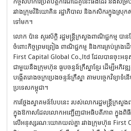
កិច្ចសហការប្រតិបត្តិការជាដៃគូនេះផងដែរ នឹងសម្រ
រវាងក្រុមវិនិយោគិន រដ្ឋាភិបាល និងកសិករក្នុងស្រុ
ទៅមក។
លោក ប៉ាន សូរស័ក្តិ រដ្ឋមន្ត្រីក្រសួងពាណិជ្ជកម្ម បា
ចំពោះកិច្ចព្រមព្រៀង ពាណិជ្ជកម្ម និងការគ្រប់គ្រងដើម
First Capital Global Co.,ltd ដែលបានចុះអន
ជាមួយនឹងក្រុមហ៊ុន ធូបចន្ទន៍ក្រឹស្នាខ្មែរ ដើម្បីអភិវឌ្ឍ
បង្កើតរោងចក្រប្រេងចន្ទន៍ក្រឹស្នា តាមបច្ចេកវិទ្យាទ
ប្រទេសកម្ពុជា។
ការថ្លែងស្វាគមន៍បែបនេះ របស់លោករដ្ឋមន្ត្រីក្រសួងពា
ក្នុងឱកាសដែលលោកអញ្ជើញជាអធិបតីភាព ក្នុងពិធី
លើអនុស្សរណៈយោគយល់គ្នា រវាងក្រុមហ៊ុន First 