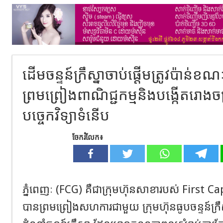
ដើមចន្ទន៍ក្រឹស្នាចាប់ផ្ដើមត្រូវប៉ាន់ខណៈ
ព្រមព្រៀងពាណិជ្ជកម្មនិងបង្កើតរោងចក
បច្ចេកវិទ្យាទំនើប
ចែករំលែក៖
ភ្នំពេញៈ (FCG) គឺជាក្រុមហ៊ុនសាខារបស់ First 
បានព្រមព្រៀងសហការជាមួយ ក្រុមហ៊ុនធូបចន្ទន៍ក្រឹស្នា