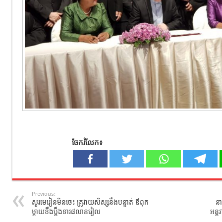
ចែករំលែក៖
Previous:
សួរមេរៀនមិនចេះ គ្រូវាយសិស្សនឹងបន្ទាត់ ឪពុក
ន
ម្ដាយខឹងប្ដឹងទារ៨លានរៀល
អន្ត