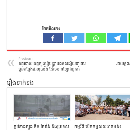
ចែករំលែក៖
Previous:
នគរបាលខេត្តត្បូងឃ្មុំបង្រ្កាបជនសង្ស័យជាចោរ
រថយន្តធុ
ប្លន់កន្លែងវេរលុយវីង ដែលមានខ្សែជាអ្នកធំ
រឿងទាក់ទង
កូរ៉េខាងត្បូង ចិន តៃវ៉ាន់ និងប្រទេស
កម្មវិធីលើកកម្ពស់សហគមន៍៖