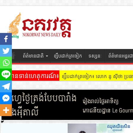
ព័ត៌មានជាតិ
ខ្សឹបដាក់ត្រចៀក
ទស្សនៈ
ព័ត៌មានអន្តរជ
ព័ត៌មានទាន់ហេតុការណ៍៖
ខ្សឹបដាក់ត្រចៀក ៖ អគារ Sky 31 នៅ