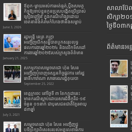
ឪពុក-ម្ដាយអស់ការអត់ធ្មត់,ប្ដឹងសមត្ថ
សាលាប៊ែលធ
កិច្ចឱ្យចាប់ខ្លួនកូនប្រុសបង្កើតប្រើប្រាស់
សិក្សា២
គ្រឿងញៀន ក្នុងករណីហិង្សាដោយ
ចេតនានិងគំរាមកំហែងថានឹងសម្លាប់
ថ្ងៃទី០៣ក
June 3, 2026
រដ្ឋមន្រ្តី​ នេត្រ​ ភក្ត្រា​
អញ្ជើញបើកសន្និបាតបូកសរុបលទ្ធ
ព័ត៌មានអន្
ផលការងារឆ្នាំ២០២៤ និងលើកទិសដៅ
ការងារឆ្នាំ២០២៥របស់​ក្រសួង​ព័ត៌មាន​
January 21, 2025
សកម្មភាពសម្តេចតេជោ ហ៊ុន សែន
អញ្ជើញបំពេញទស្សនកិច្ចផ្លូវការ នៅរដ្ឋ
ធានីហាវ៉ាណា សាធារណរដ្ឋគុយបា
September 25, 2022
ខេត្តក្រចេះ នៅថ្ងៃទី ៣ ខែកក្កដានេះ
មានករណីស្លាប់ដោយសារជំងឺកូវីដ-១៩
ចំនួន ០១នាក់ ជាបុរសជនជាតិខ្មែរអាយុ
៨៣ឆ្នាំ
July 3, 2021
សម្តេចតេជោ ហ៊ុន សែន អញ្ជើញជួ
បទីប្រឹក្សាពិសេសរបស់អគ្គលេខាធិការ