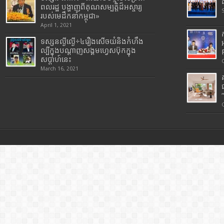
ពលរដ្ឋ បង្ហាញពីគុណសម្បត្តិដ៏អស្ចារ្យ
របស់មេដឹកនាំកម្ពុជា»
April 1, 2021
ទស្សនល្ងីល្ងើ÷៤រឿងសើចយំនិងកំហឹង
ល្បីក្នុងបណ្តាញសង្គមហ្វេសប៊ុកក្នុង
សប្តាហ៍នេះ
March 16, 2021