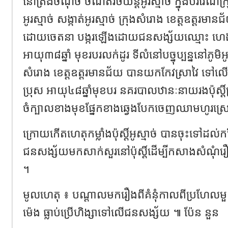
នៅ​ត្រង់​ចំណុច​ ចំណតរថយន្ត​អូរ​ស្មាច់​ ក្នុង​បរិវេណ​ក្រុមហ៊
អូរ​ស្មាច់​ សង្កាត់​អូរ​ស្មាច់​ ក្រុង​សំរោង​ ខេត្តឧត្តរម
ដោយ​ចេតនា​ បង្ករ​ឡើង​ដោយ​ជនសង្ស័យ​ឈ្មោះ​ ហេង​ សុវណ
អាយុ​៣៨​ឆ្នាំ​ មុខរបរ​លក់ដូរ​ ទីលំនៅ​ប​ច្នុ​ប្បន្ន​នៅ​ភូមិ​អូរ​
សំរោង​ ខេត្តឧត្តរមានជ័យ​ បាន​យក​កែវ​ស្រា​វៃ​ ទៅ​លើ
ប្រុស​ អាយុ​៤៨​ឆ្នាំ​មុខ​បរ​ នគរបាល​ឋានៈ​នាយ​រង​ប៉ុស្តិ៍​ច្រក​
ចំ​ក្បាល​ខាង​មុខ​ផ្នែក​ខាងឆ្វេង​បែកចេញ​ឈាម​ហូរ​ស្រោ
​ក្រោយ​កើតហេតុ​កម្លាំង​ប៉ុស្តិ៍​អូ​ស្មាច់​ បាន​ចុះ​ទៅ​ដល់
ជនសង្ស័យ​មក​សាក់សួរ​នៅ​ប៉ុស្តិ៍​ដើម្បី​កសាង​សំណុំរឿង​ច
។​
មូលហេតុ​ ៖​ បណ្តាល​មក​រឿង​ពី​គំនុំ​កាលពី​ប្រហែល​មួយ
ម៉េ​ង​ ធ្លាប់​ប្រើ​ហិង្សា​ទៅ​លើ​ជនសង្ស័យ​ ៕​ ប៉ែន នួន