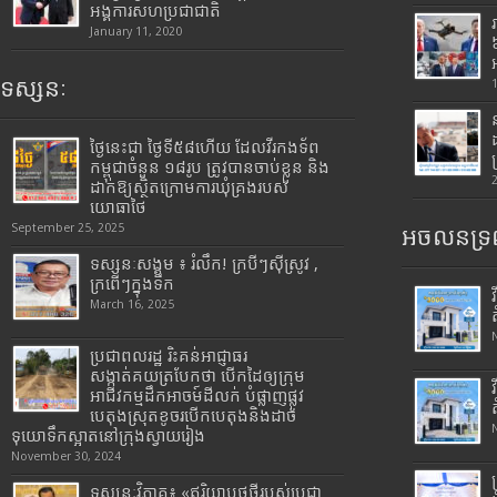
អង្គការសហប្រជាជាតិ
January 11, 2020
ទស្សនៈ
ថ្ងៃនេះជា ថ្ងៃទី៥៨ហើយ ដែលវីរកងទ័ព
កម្ពុជាចំនួន ១៨រូប ត្រូវបានចាប់ខ្លួន និង
ដាក់ឱ្យស្ថិតក្រោមការឃុំគ្រងរបស់
យោធាថៃ
September 25, 2025
អចលនទ្រព
ទស្សនៈសង្គម ៖ រំលឹក! ក្របីៗស៊ីស្រូវ ,
ក្រពើៗក្នុងទឹក
March 16, 2025
ប្រជាពលរដ្ឋ រិះគន់អាជ្ញាធរ
សង្កាត់គយត្របែកថា បើកដៃឲ្យក្រុម
អាជីវកម្មដឹកអាចម៍ដីលក់ បំផ្លាញផ្លូវ
បេតុងស្រុតខូចរបើកបេតុងនិងដាច់
ទុយោទឹកស្អាតនៅក្រុងស្វាយរៀង
November 30, 2024
ទស្សនៈវិភាគ៖ «ឥរិយាបថថ្មីរបស់ប្រជា