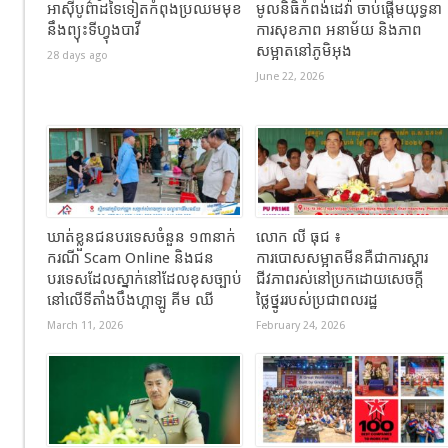
អាស៊ីបូព៌ាដទៃទៀតកំពុងប្រឈមមុខ
មូលនិធិកំពង់ដេវ៉ា ចាប់ផ្តើមយុទ្ធនា
នឹងព្យុះទីហ្វុងបាវី
ការសុខភាព អនាម័យ និងភាព
សម្អាតនៅភូមិអុង
28 days ago
June 22, 2026
ឃាត់ខ្លួនជនបរទេសចំនួន ១៣នាក់
លោក លី ធុជ ៖
ករណី Scam Online និងជន
ការបោសសម្អាតមីនគឺជាការស្តារ
បរទេសដែលស្នាក់នៅដែលខុសច្បាប់
ជីវភាពរស់នៅប្រកដោយសេចក្តី
នៅលើទីតាំងបឹងហ្គាឡូ គីម ឈី
ថ្លៃថ្នូររបស់ប្រជាពលរដ្ឋ
March 11, 2026
February 24, 2026