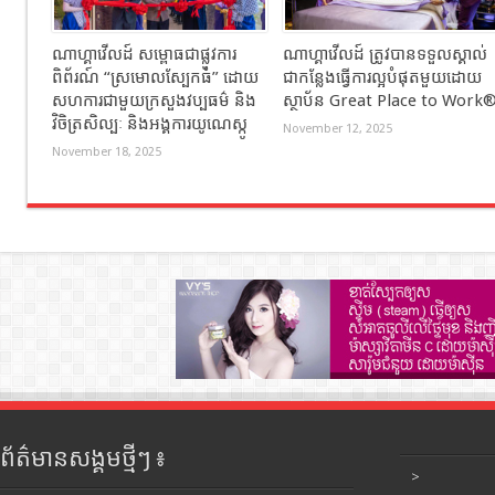
ណាហ្គាវើលដ៍ សម្ពោធជាផ្លូវការ
ណាហ្គាវើលដ៍ ត្រូវបានទទួលស្គាល់
ពិព័រណ៍ “ស្រមោលស្បែកធំ” ដោយ
ជាកន្លែងធ្វើការល្អបំផុតមួយដោយ
សហការជាមួយក្រសួងវប្បធម៌ និង
ស្ថាប័ន Great Place to Work
វិចិត្រសិល្បៈ និងអង្គការយូណេស្កូ
November 12, 2025
November 18, 2025
ព័ត៌មានសង្គមថ្មីៗ ៖
>