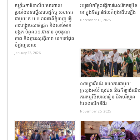
កម្លាំងការិយាល័យនគរបាល
វប្បធម៌កន្លែងធ្វើការដែលរីកចម្រើន
ប្រឆាំងបទល្មើសសេដ្ឋកិច្ច សហការ
នៅក្នុងទីផ្សារដែលកំពុងងើបឡើង
ជាមួយ ក.ប.ប រាជធានីភ្នំពេញ ធ្វើ
December 18, 2025
ការបង្ក្រាបសាច់ជ្រូក និងសាច់មាន់
បង្កក ចំនួន១១.៥តោន ខូចគុណ
ភាព និងគ្មានសុវត្ថិភាព យកទៅដុត
បំផ្លាញចោល
January 22, 2026
ណាហ្គាវើលដ៍ សហការជាមួយ
ក្រសួងអប់រំ យុវជន និងកីឡាដំណើ
ការកម្មវិធីសាលារៀន និងបរិស្ថាន
បៃតងលើកទីពីរ
November 25, 2025