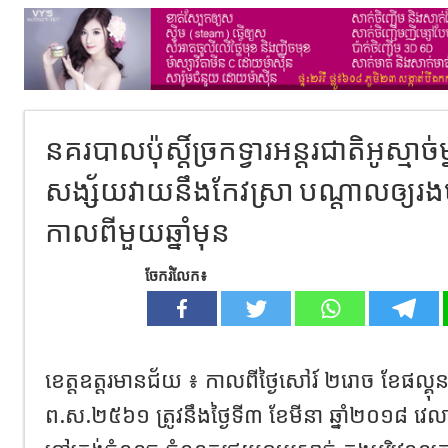
នគរបាល​ប៉ុស្តិ៍​ច្រក​ទ្វារ​អន្តរជាតិ​អូ​ស្មាច់​
សង្ស័យ​វាយ​នឹង​កែវ​ស្រា​ បណ្តាល​ឲ្យ​រង​បួ
កាលពី​មួយ​ឆ្នាំ​មុន​
ចែករំលែក៖
ខេត្តឧត្តរមានជ័យ​ ៖​ កាលពីថ្ងៃសៅរ៍ ២រោច ខែផល្គុន ឆ
ព.ស.២៥៦១ ត្រូវនឹងថ្ងៃទី៣ ខែមីនា ឆ្នាំ២០១៨ វេលា​