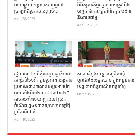
មហោស្រពខេត្តតាកែវ ខណ្ឌ៧
ពិនិត្យភារកិច្ចទទួល ខុសត្រូវ និង
ប្រារព្ធពិធីប្រគល់សញ្ញាប័ត្រ
យន្តការនៃការត្រួតពិនិត្យតាមដាន
និងវាយតម្លៃ
April 28, 2025
April 12, 2025
រដ្ឋបាលរាជធានីភ្នំពេញ៖ រដ្ឋាភិបាល
សាលាដំបូងខេត្ត ចេញដីកាឃុំ
សន្សំសំចៃថវិកាជូនប្រជាពលរដ្ឋបាន
ខ្លួនជនដែលត្រូវចោទ ក្នុងពន្ធនាគារ
ប្រមាណជាង៧លានដុល្លារអាមេរិក
ខេត្ត ពាក់ព័ន្ធករណីឆក់ទូរស័ព្ទ
ចាប់ តាំងពីឆ្នាំ២០១៨ដល់២០២៥
March 19, 2025
តាមរយៈជិះរថយន្ដក្រុងទៅ ស្រុក
កំណើត ក្នុងឱកាសបុណ្យចូលឆ្នាំថ្មី
ប្រពៃណីជាតិ
April 10, 2025