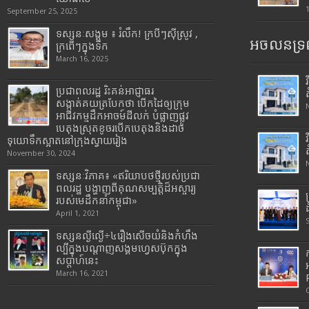
September 25, 2025
ទស្សនៈសង្គម ៖ រំលឹក! ក្របីៗស៊ីស្រូវ ,
អចលនទ្រព
ក្រពើៗក្នុងទឹក
March 16, 2025
ប្រជាពលរដ្ឋ រិះគន់អាជ្ញាធរ
សង្កាត់គយត្របែកថា បើកដៃឲ្យក្រុម
អាជីវកម្មដឹកអាចម៍ដីលក់ បំផ្លាញផ្លូវ
បេតុងស្រុតខូចរបើកបេតុងនិងដាច់
ទុយោទឹកស្អាតនៅក្រុងស្វាយរៀង
November 30, 2024
ទស្សនៈវិភាគ៖ «ឥរិយាបថថ្មីរបស់ប្រជា
ពលរដ្ឋ បង្ហាញពីគុណសម្បត្តិដ៏អស្ចារ្យ
របស់មេដឹកនាំកម្ពុជា»
April 1, 2021
ទស្សនល្ងីល្ងើ÷៤រឿងសើចយំនិងកំហឹង
ល្បីក្នុងបណ្តាញសង្គមហ្វេសប៊ុកក្នុង
សប្តាហ៍នេះ
March 16, 2021