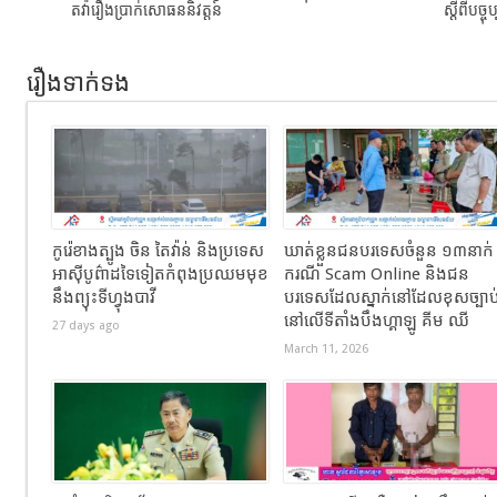
តវ៉ារឿងប្រាក់សោធននិវត្តន៍
ស្តីពីបច្
រឿងទាក់ទង
កូរ៉េខាងត្បូង ចិន តៃវ៉ាន់ និងប្រទេស
ឃាត់ខ្លួនជនបរទេសចំនួន ១៣នាក់
អាស៊ីបូព៌ាដទៃទៀតកំពុងប្រឈមមុខ
ករណី Scam Online និងជន
នឹងព្យុះទីហ្វុងបាវី
បរទេសដែលស្នាក់នៅដែលខុសច្បាប
នៅលើទីតាំងបឹងហ្គាឡូ គីម ឈី
27 days ago
March 11, 2026