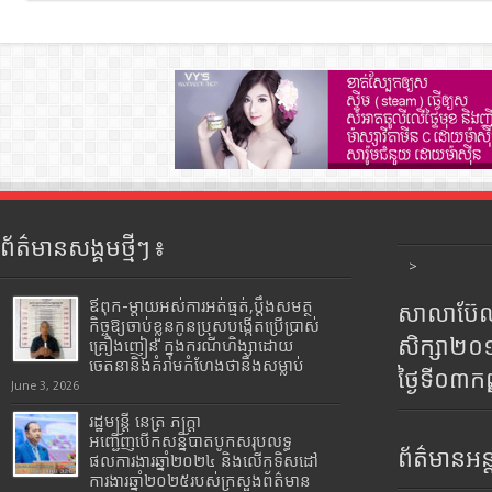
ព័ត៌មានសង្គមថ្មីៗ ៖
>
ឪពុក-ម្ដាយអស់ការអត់ធ្មត់,ប្ដឹងសមត្ថ
សាលាប៊ែលធ
កិច្ចឱ្យចាប់ខ្លួនកូនប្រុសបង្កើតប្រើប្រាស់
សិក្សា២
គ្រឿងញៀន ក្នុងករណីហិង្សាដោយ
ចេតនានិងគំរាមកំហែងថានឹងសម្លាប់
ថ្ងៃទី០៣ក
June 3, 2026
រដ្ឋមន្រ្តី​ នេត្រ​ ភក្ត្រា​
អញ្ជើញបើកសន្និបាតបូកសរុបលទ្ធ
ព័ត៌មានអន្
ផលការងារឆ្នាំ២០២៤ និងលើកទិសដៅ
ការងារឆ្នាំ២០២៥របស់​ក្រសួង​ព័ត៌មាន​