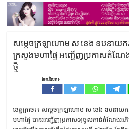
សម្តេចក្រឡាហោម​ ស ខេង ឧបនាយករដ្ឋមន្រ
ក្រសួងមហាផ្ទៃ អញ្ជើញប្រកាសតំណែង
ថ្មី
ចែករំលែក៖
ខេត្តក្រចេះ៖ សម្តេចក្រឡាហោម​ ស ខេង ឧបនាយករដ្ឋមន្
មហាផ្ទៃ បានអញ្ជើញប្រកាសឲ្យចូលកាន់តំណែងអភិបាល