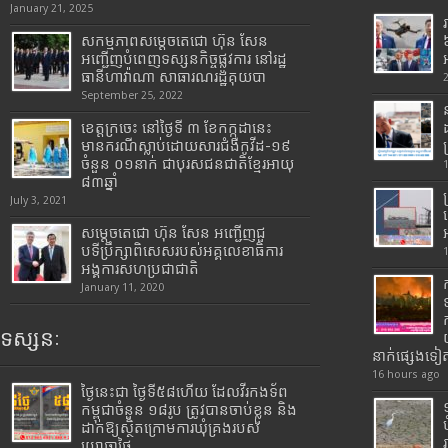
January 21, 2025
សកម្មភាពសម្តេចតេជោ ហ៊ុន សែន
អញ្ជើញបំពេញទស្សនកិច្ចផ្លូវការ នៅរដ្ឋ
ធានីហាវ៉ាណា សាធារណរដ្ឋគុយបា
September 25, 2022
ខេត្តក្រចេះ នៅថ្ងៃទី ៣ ខែកក្កដានេះ
មានករណីស្លាប់ដោយសារជំងឺកូវីដ-១៩
ចំនួន ០១នាក់ ជាបុរសជនជាតិខ្មែរអាយុ
៨៣ឆ្នាំ
July 3, 2021
សម្តេចតេជោ ហ៊ុន សែន អញ្ជើញជួ
បទីប្រឹក្សាពិសេសរបស់អគ្គលេខាធិការ
អង្គការសហប្រជាជាតិ
January 11, 2020
ទស្សនៈ
នាក់ផ្សេងទៀ
16 hours ago
ថ្ងៃនេះជា ថ្ងៃទី៥៨ហើយ ដែលវីរកងទ័ព
កម្ពុជាចំនួន ១៨រូប ត្រូវបានចាប់ខ្លួន និង
ដាក់ឱ្យស្ថិតក្រោមការឃុំគ្រងរបស់
យោធាថៃ