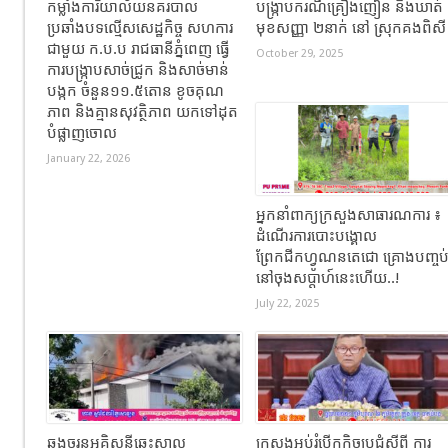
កម្លាំងការិយាល័យនគរបាល
បង្ក្រាបករណីគ្រឿងញៀន នឹងឃាត់
ប្រឆាំងបទល្មើសសេដ្ឋកិច្ច សហការ
មុខសញ្ញា ២នាក់ នៅ ស្រុកគងពិស
ជាមួយ ក.ប.ប រាជធានីភ្នំពេញ ធ្វើ
October 29, 2025
ការបង្ក្រាបសាច់ជ្រូក និងសាច់មាន់
បង្កក ចំនួន១១.៥តោន ខូចគុណ
ភាព និងគ្មានសុវត្ថិភាព យកទៅដុត
បំផ្លាញចោល
January 22, 2026
អ្នកនាំពាក្យក្រសួងសាធារណការ ៖
ដំណើរការបោះបង្គោល
ព្រែកជីកហ្វូណនតេជោ គ្រោងបញ្ចប
នៅចុងសប្តាហ៍នេះហើយ..!
July 22, 2025
ឆ្លងចរន្តអគ្គិសនីឆេះសាល
ក្រសួងអប់រំបើកកិច្ចប្រជុំស្តីពី ការ