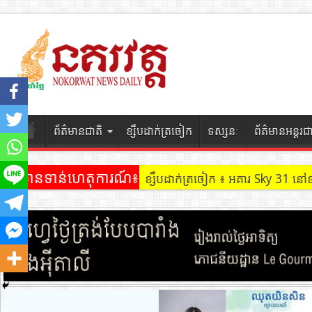
ព័ត៌មានជាតិ
ខ្សឹបដាក់ត្រចៀក
ទស្សនៈ
ព័ត៌មានអន្តរជ
ព័ត៌មានទាន់ហេតុការណ៍៖
ខ្សឹបដាក់ត្រចៀក ៖ អគារ Sky 31 នៅ