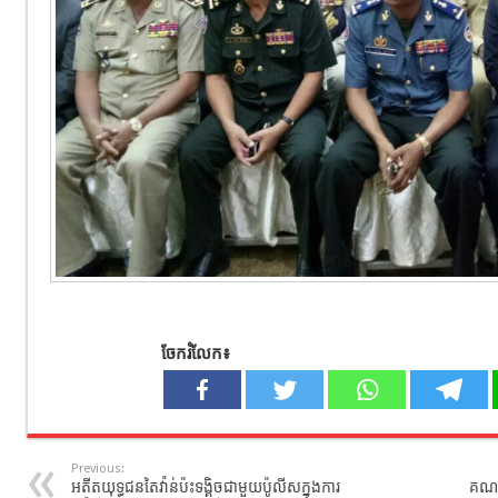
ចែករំលែក៖
Previous:
អតីតយុទ្ធជនតៃវ៉ាន់ប៉ះទង្គិចជាមួយប៉ូលីសក្នុងការ
គណៈក