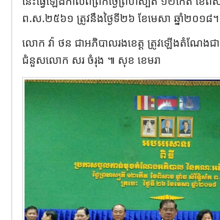
នេះធ្វើឡើងកាលពីព្រឹកថ្ងៃព្រហស្បតិ៍ ១២កើត ខែពិសាខ 
ព.ស.២៥៦១ ត្រូវនឹងថ្ងៃទី២៦ ខែមេសា ឆ្នាំ២០១៨។
លោក វ៉ា ថន ជាអភិបាលរងខេត្ត ត្រូវឡើងតំណែងជាអភ
ជំនួសលោក សរ ចំរុង ៕ សុខ ខេមរា